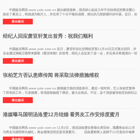
中国娱乐网讯 www yule com cn 据台媒报道称，演员林心如这几年不光拍戏还把事业重心
放在了幕后上，转战成为制片人，并且有了十分不错的成绩，推出的几部剧都叫好叫座。近日，在
接受采访的
港台娱乐
经纪人回应萧亚轩复出首秀：祝我们顺利
中国娱乐网讯 www yule com cn 近日，萧亚轩在社交网站官宣11月10日正式复出回归，并
且会通过湖南卫视带来新歌《爱没有错》的首秀，经纪人也证实了这一点，并且表示希望演出一切
顺利。
港台娱乐
张柏芝方否认患癌传闻 将采取法律措施维权
中国娱乐网讯 www yule com cn 据港媒方面的消息表示，最近一段时间，艺人张柏芝暂停
了所有的工作，引发猜测，有消息称她患了癌症，被大众热议。不过，这个消息被张柏芝的经纪公
司否认，将
港台娱乐
港媒曝马国明汤洛雯12月结婚 看男友工作安排度蜜月
中国娱乐网讯 www yule com cn 11月2日，演员汤洛雯在香港出席活动，透露将会在12月
与男友马国明举办婚礼，将会视情况而定是否度蜜月。 汤洛雯称两人选择于12月底在外地举
办小型婚礼，
港台娱乐