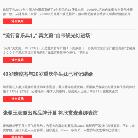
送别了为2007年中国内地票房贡献了3个多亿的12月贺岁档，2008年1月的内地影市与天气冷得
很一致。从排片表上来看，2008年元月并不缺乏新片，但却匮乏能够创造骄人票房成绩的新片
港台娱乐
“流行音乐典礼” 莫文蔚“自带镁光灯进场”
“闪烁”莫文蔚。 昨（23日）天是北京音乐广播１５周岁生日，当晚由北京音乐广播主办的“念慈蓭
２００７年度北京流行音乐典礼”在北京奥体中心举行。“典礼&
港台娱乐
40岁魏骏杰与20岁重庆学生妹已登记结婚
继香港艺人蔡少芬嫁给重庆帅哥张晋后，重庆香港再度联姻，香港演员魏骏杰与重庆妹子张利华结
婚了！昨日（23日）记者得到一知情人的爆料，获悉两人已经于本月21日在重庆正式
港台娱乐
张曼玉获邀出席品牌开幕 将欣赏麦当娜表演
麦当娜将于下月六日飞往纽约，为意大利著名时装品牌Gucci旗舰店开幕担任表演嘉宾。不过，此
次娜姐开金口未必人人有得看，但张曼玉、Rain、权相佑、宋慧乔与关之琳等已获邀出
港台娱乐