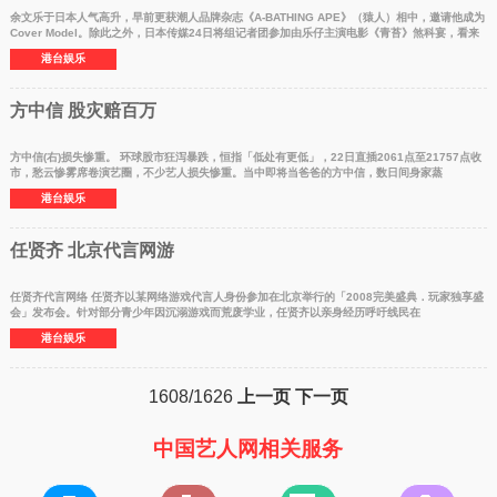
余文乐于日本人气高升，早前更获潮人品牌杂志《A-BATHING APE》（猿人）相中，邀请他成为
Cover Model。除此之外，日本传媒24日将组记者团参加由乐仔主演电影《青苔》煞科宴，看来
港台娱乐
方中信 股灾赔百万
方中信(右)损失惨重。 环球股市狂泻暴跌，恒指「低处有更低」，22日直插2061点至21757点收
市，愁云惨雾席卷演艺圈，不少艺人损失惨重。当中即将当爸爸的方中信，数日间身家蒸
港台娱乐
任贤齐 北京代言网游
任贤齐代言网络 任贤齐以某网络游戏代言人身份参加在北京举行的「2008完美盛典．玩家独享盛
会」发布会。针对部分青少年因沉溺游戏而荒废学业，任贤齐以亲身经历呼吁线民在
港台娱乐
1608/1626
上一页
下一页
中国艺人网相关服务