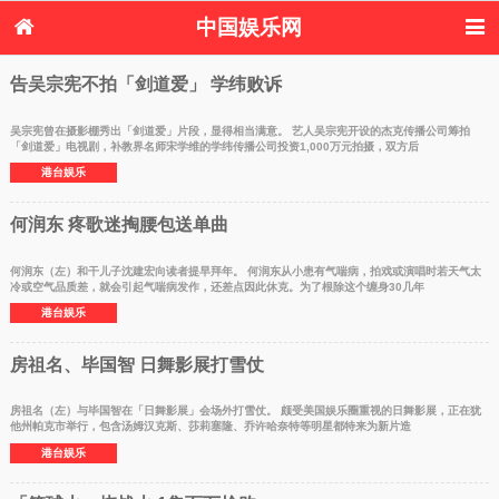
中国娱乐网
首页
新闻
女性
内地娱乐
告吴宗宪不拍「剑道爱」 学纬败诉
港台娱乐
日本娱乐
韩国娱乐
欧美娱乐
体育花边
音乐新闻
影视新闻
内地明星八卦
吴宗宪曾在摄影棚秀出「剑道爱」片段，显得相当满意。 艺人吴宗宪开设的杰克传播公司筹拍
「剑道爱」电视剧，补教界名师宋学维的学纬传播公司投资1,000万元拍摄，双方后
港台明星八卦
日本韩国明星
欧美明星八卦
娱乐评论
港台娱乐
八卦
何润东 疼歌迷掏腰包送单曲
何润东（左）和干儿子沈建宏向读者提早拜年。 何润东从小患有气喘病，拍戏或演唱时若天气太
冷或空气品质差，就会引起气喘病发作，还差点因此休克。为了根除这个缠身30几年
港台娱乐
房祖名、毕国智 日舞影展打雪仗
房祖名（左）与毕国智在「日舞影展」会场外打雪仗。 颇受美国娱乐圈重视的日舞影展，正在犹
他州帕克市举行，包含汤姆汉克斯、莎莉塞隆、乔许哈奈特等明星都特来为新片造
港台娱乐