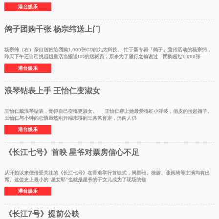
港台娱乐
鸽子团购千张 杨宗纬送上门
杨宗纬（右）亲自送货给团购1,000张CD的九太科技。 忙于新专辑「鸽子」宣传活动的杨宗纬，
昨天下午还自己挑起粗重活当搬送CD的送货员，原来为了履行之前说过「团购超过1,000张
港台娱乐
浪琴钻表上手 王怡仁变淑女
王怡仁戴浪琴钻表，觉得自己变得更淑女。 王怡仁穿上她最爱得红小洋装，俏皮的拉起裙子。
王怡仁与小钟的恋情虽然刚开端未得到王爸爸肯定，但两人仍
港台娱乐
《长江七号》首映 星爷对票房信心不足
从开拍以来便倍受关注的《长江七号》在香港举行首映式，周星驰、徐娇、张雨绮等主演均有出
席。这位史上最小的“星女郎”也就是星爷的干女儿成为了现场的焦
港台娱乐
《长江7号》提前公映