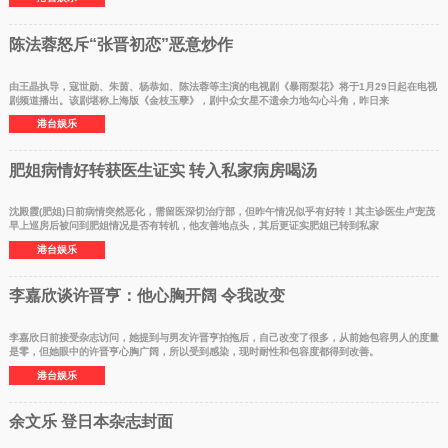
陈法蓉怒斥“张晋初恋”恶意炒作
由王晶执导，寇世勋、朱茵、杨恭如、陈法蓉等主演的电视剧《暴雨梨花》将于1月29日起在电视
剧频道播出。该剧堪称上海版《金枝玉孽》，剧中众女星不遗余力地勾心斗角，昨日来
港台娱乐
肥姐病情好转获医生证实 转入私家病房喝汤
沈殿霞(肥姐)日前病情突然恶化，需留医深切治疗部，但昨午情况似乎有好转！其主诊医生卢宠茂
早上巡房后被问到肥姐情况是否有转机，他友善地点头，其后更证实肥姐已转到私家
港台娱乐
李嘉欣谈许晋亨：他心胸开阔 令我改变
李嘉欣日前接受杂志访问，她提到与男友许晋亨拍拖后，自己改变了很多，从前她包容男人的度量
是零，但她眼中的许晋亨心胸广阔，所以受到感染，现时耐性和包容度都得到改善。
港台娱乐
余文乐 登日本杂志封面