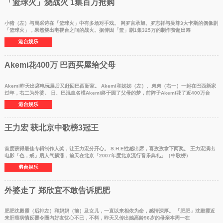
「篮球火」烧战火 1集百万抢购
小猪（左）与周采诗在「篮球火」中有多场对手戏。 网罗言承旭、罗志祥与吴尊3大卡斯的偶像剧
「篮球火」，果然烧出电视台之间的战火。据传因「篮」剧1集325万的制作费超出筹
港台娱乐
Akemi花400万 巴西买屋给父母
Akemi昨天出席电玩展后又赶回巴西新家。 Akemi和姊姊（左）、弟弟（右一）一起在巴西新家
过年，右二为外婆。 日、巴混血名模Akemi终于圆了父母的梦，前阵子Akemi花了近400万台
港台娱乐
王力宏 获北京中歌榜3冠王
首度获得最佳专辑制作人奖，让王力宏分开心。 S.H.E性感出席，喜孜孜拿下两奖。 王力宏演出
电影「色，戒」后人气飙涨，前天在北京「2007年度北京流行音乐典礼」（中歌榜）
港台娱乐
外婆走了 郑欣宜不敢告诉肥肥
肥肥沈殿霞（后排左）和妈妈（前）及女儿，一直以来相依为命，感情深厚。 「肥肥」沈殿霞近
来肝癌病情反覆令圈内好友忧心不已，不料，昨天又传出她高龄96岁的母亲本周一在