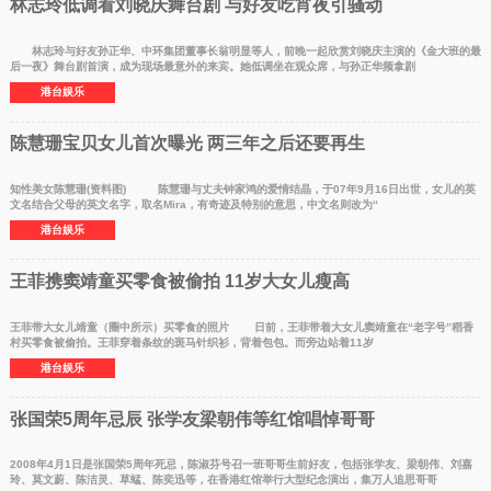
林志玲低调看刘晓庆舞台剧 与好友吃宵夜引骚动
林志玲与好友孙正华、中环集团董事长翁明显等人，前晚一起欣赏刘晓庆主演的《金大班的最
后一夜》舞台剧首演，成为现场最意外的来宾。她低调坐在观众席，与孙正华频拿剧
港台娱乐
陈慧珊宝贝女儿首次曝光 两三年之后还要再生
知性美女陈慧珊(资料图) 陈慧珊与丈夫钟家鸿的爱情结晶，于07年9月16日出世，女儿的英
文名结合父母的英文名字，取名Mira，有奇迹及特别的意思，中文名则改为“
港台娱乐
王菲携窦靖童买零食被偷拍 11岁大女儿瘦高
王菲带大女儿靖童（圈中所示）买零食的照片 日前，王菲带着大女儿窦靖童在“老字号”稻香
村买零食被偷拍。王菲穿着条纹的斑马针织衫，背着包包。而旁边站着11岁
港台娱乐
张国荣5周年忌辰 张学友梁朝伟等红馆唱悼哥哥
2008年4月1日是张国荣5周年死忌，陈淑芬号召一班哥哥生前好友，包括张学友、梁朝伟、刘嘉
玲、莫文蔚、陈洁灵、草蜢、陈奕迅等，在香港红馆举行大型纪念演出，集万人追思哥哥