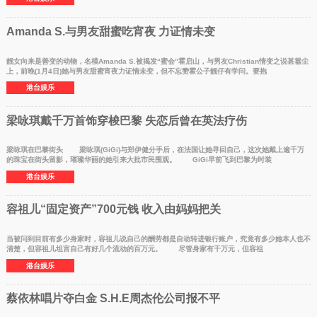
Amanda S.与男友甜蜜吃宵夜 力证情未变
靓女向来是善变的动物，名模Amanda S.被揭发“蜜会”霍启山，与男友Christian情变之说甚嚣尘
上，前晚(1月4日)她与男友甜蜜宵夜力证情未变，但不忘赞霍公子靓仔有学问。要抱
港台娱乐
梁咏琪戴千万首饰穿梭巴黎 失恋后曾在英法疗伤
梁咏琪在巴黎街头 梁咏琪(GiGi)与郑伊健分手后，在法国让她寻回自己，这次她戴上逾千万
的珠宝在街头留影，璀璨华丽的她引来大批市民围观。 GiGi早前飞到巴黎为时装
港台娱乐
容祖儿“固定资产”700元钱 收入由妈妈把关
当被问到目前有多少身家时，容祖儿说自己的酬劳都是自动转进银行账户，究竟有多少她本人也不
清楚，但容祖儿坦言自己有好几个流动的百万元。 尽管身家有千万元，但容祖
港台娱乐
蔡依林唱片夺白金 S.H.E周杰伦公司报不平