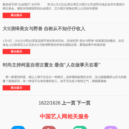
蔡依林手持“白金唱片”乐开怀 昨天(1月4日)出席台湾五大唱片公司进军内地及发布年度排行
榜记者会，领取华语榜冠军的白金唱片，五大唱片前晚在网上公布的年度销
港台娱乐
大S演绎美女与野兽 自称从不知仔仔收入
1月4日，大S(大S吧)出席某品牌手表的宣传活动。活动利用“美女与野兽”经典童话的概念，在记
者会上让扮演贝儿公主的大S与扮演野兽的伊林名模陈志强，重现故事中经典的画
港台娱乐
时尚主持柯蓝自诩古董女 最信“人在做事天在看”
第一眼看到柯蓝，就让人禁不住生出一种疑问，这样瘦削剔透的女性，怎么能蕴藏那么巨大的能
量？跟她讲话，有一种说不出来的痛快劲儿，似乎无论多少郁结之气，都能随着她
港台娱乐
1622/1626
上一页
下一页
中国艺人网相关服务