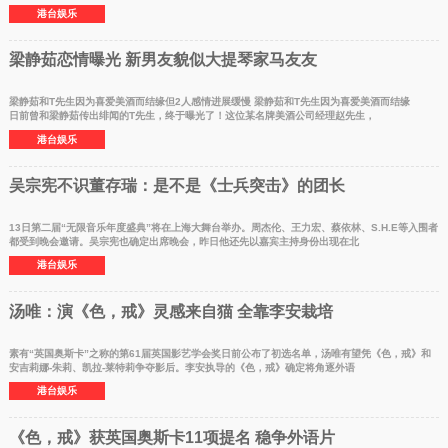
港台娱乐
梁静茹恋情曝光 新男友貌似大提琴家马友友
梁静茹和T先生因为喜爱美酒而结缘但2人感情进展缓慢 梁静茹和T先生因为喜爱美酒而结缘
日前曾和梁静茹传出绯闻的T先生，终于曝光了！这位某名牌美酒公司经理赵先生，
港台娱乐
吴宗宪不识董存瑞：是不是《士兵突击》的团长
13日第二届“无限音乐年度盛典”将在上海大舞台举办。周杰伦、王力宏、蔡依林、S.H.E等入围者
都受到晚会邀请。吴宗宪也确定出席晚会，昨日他还先以嘉宾主持身份出现在北
港台娱乐
汤唯：演《色，戒》灵感来自猫 全靠李安栽培
素有“英国奥斯卡”之称的第61届英国影艺学会奖日前公布了初选名单，汤唯有望凭《色，戒》和
安吉莉娜-朱莉、凯拉-莱特莉争夺影后。李安执导的《色，戒》确定将角逐外语
港台娱乐
《色，戒》获英国奥斯卡11项提名 稳争外语片