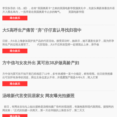
李安执导的《色，戒》，在有“英国奥斯卡”之称的英国电影学院颁奖礼中，先拔头筹跻身最佳外语
片入围名单内，一洗早前在美国奥斯卡止步的晦气。 英国电影学院
港台娱乐
大S高呼生产痛苦 “弃”仔仔直认寻找归宿中
日前，大S在上海参加某护发产品的代言活动。接受采访时，她表示，她不愿意生孩子，因为怀孕
和生产的过程太痛苦了。 代言现场，大S不仅和发型师一起请观众上来，亲手做
港台娱乐
方中信与女友外出 莫可欣38岁做高龄产妇
方中信与莫可欣不知不觉已经相恋了12年，多年来感情一直十分稳定，鲜有绯闻。但日前突然爆
出可欣怀有身孕的消息，两位主角也直认不讳，并透露预产期是今年6月，两人打算
港台娱乐
汤唯新代言变回居家女 网友曝光拍摄照
前日，有网友在论坛上贴出据称是汤唯拍摄广告时的现场照，有旗袍装和现代装两组。据报料的
网友称：“正式的拍摄一共两天，第一天在华丽的上海音乐厅，第二天又
港台娱乐