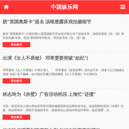
中国娱乐网
首页
新闻
女性
内地娱乐
获“英国奥斯卡”提名 汤唯透露床戏拍摄细节
港台娱乐
日本娱乐
韩国娱乐
欧美娱乐
体育花边
音乐新闻
影视新闻
内地明星八卦
素有“英国奥斯卡”之称的第61届英国影艺学会奖日前公布了初选名单，汤唯有望凭《色，戒》和
安吉莉娜·朱莉、凯拉·莱特莉争夺影后。李安执导的《色，戒》确
港台明星八卦
日本韩国明星
欧美明星八卦
娱乐评论
港台娱乐
八卦
出演《女人不易做》 邓萃雯要突破“如妃”(
邓萃雯在《女人不易做》中演女强人 邓萃雯自《金枝欲孽》后作品不多，很多人认为她难以
突破“如妃”这个巅峰，如今她在安徽卫视独播剧《女人不易做》中出演的女
港台娱乐
林志玲为《赤壁》广告活动积压 上海忙“还债”
日前，林志玲在上海出席由其哥哥代理的德国某彩妆品牌的发布会。谈起刚刚结束的《赤壁》拍
摄，林志玲表示，演戏不是她的专长，她是相当认真地对待这件事的，她还透露，自
港台娱乐