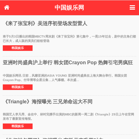
中国娱乐网
首页
新闻
女性
内地娱乐
《来了张宝利》吴涟序初登场发型雷人
港台娱乐
日本娱乐
韩国娱乐
欧美娱乐
体育花边
音乐新闻
影视新闻
内地明星八卦
将于5月3日播出的韩国MBCTV周末剧《来了张宝利》第七集中，一晃15年过去，剧中的主角们都
已长大，成人版的演员们纷纷登场
港台明星八卦
日本韩国明星
欧美明星八卦
娱乐评论
韩国娱乐
八卦
亚洲时尚盛典沪上举行 韩女团Crayon Pop 热舞引宅男疯狂
中国娱乐网讯 日前，风靡亚洲的ASIA YOUNG 亚洲时尚盛典在上海大舞台举行。韩国女团
Crayon Pop、付辛博等众星云集，人气爆棚。本次盛...
韩国娱乐
《Triangle》海报曝光 三兄弟命运大不同
韩国艺人李凡秀、金在中、林时完携手出演的MBC的新周一周二剧《Triangle》29日上午在官网
发布了最新宣传海报。
韩国娱乐