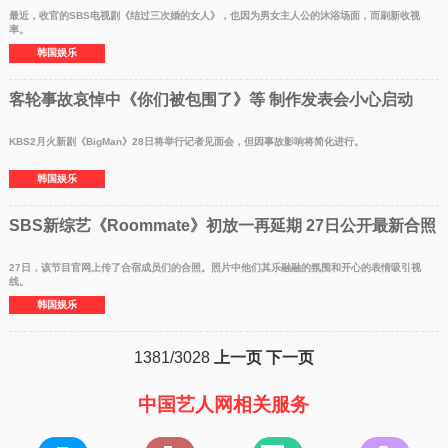
最近，收官的SBS电视剧《结过三次婚的女人》，也因为男女主人公的沐浴场面，而刷新收视
率。
韩国娱乐
客轮事故哀悼中《你们被包围了》等 制作发表会小心启动
KBS2月火新剧《BigMan》28日将举行记者见面会，但因事故影响将简化进行。
韩国娱乐
SBS新综艺《Roommate》初放一再延期 27日公开最新合照
27日，该节目官网上传了合宿成员们的合照。照片中他们其乐融融的氛围和开心的表情吸引视
线。
韩国娱乐
1381/3028
上一页
下一页
中国艺人网相关服务