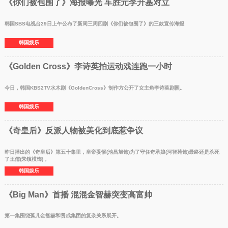
《你们被包围了》海报曝光 车胜元李升基对立
韩国SBS电视台29日上午公布了新周三周四剧《你们被包围了》的三款宣传海报
韩国娱乐
《Golden Cross》李诗英拍运动戏连跑一小时
今日，韩国KBS2TV水木剧《GoldenCross》制作方公开了女主角李诗英剧照。
韩国娱乐
《奇皇后》反派人物被美化到底惹争议
昨日播出的《奇皇后》第五十集里，皇帝妥懽(池昌旭饰)为了守住奇承娘(河智苑饰)最终还是杀死
了王儒(朱镇模饰)，
韩国娱乐
《Big Man》首播 混混金智赫突变高富帅
第一集围绕孤儿金智赫和贤成集团的复杂关系展开。