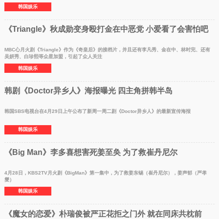
韩国娱乐
《Triangle》秋成勋变身殴打金在中恶党 小爱看了会害怕吧
MBC心月火剧《Triangle》作为《奇皇后》的接档片，并且还有李凡秀、金在中、林时完、还有
吴妍秀、白珍熙等众星加盟，引起了众人关注
韩国娱乐
韩剧《Doctor异乡人》海报曝光 四主角拼韩半岛
韩国SBS电视台在4月29日上午公布了新周一周二剧《Doctor异乡人》的最新宣传海报
韩国娱乐
《Big Man》李多喜想害死姜至奂 为了救崔丹尼尔
4月28日，KBS2TV月火剧《BigMan》第一集中，为了救姜东锡（崔丹尼尔），姜声郁（严孝
燮）
韩国娱乐
《魔女的恋爱》朴瑞俊被严正花拒之门外 就在同床共枕前