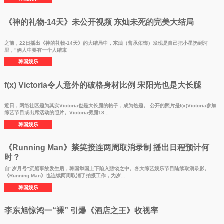
《神的礼物-14天》未公开视频 东灿未死的完美大结局
之前，22日播出《神的礼物-14天》的大结局中，东灿（曹承佑饰）发现是自己把小星扔到河
里，"俩人中要有一个人结束
韩国娱乐
f(x) Victoria令人意外的破格身材比例 宋阳光也是大长腿
近日，网络社区题为其实Victoria也是大长腿的帖子，成为热题。 公开的照片是f(x)Victoria参加
综艺节目或出席活动的照片。Victoria劈腿18...
韩国娱乐
《Running Man》禁笑接连两周取消录制 播出日程预计何
时？
自"岁月号"沉船事故发生后，韩国举国上下陷入悲恸之中。各大综艺娱乐节目陆续取消录影。
《Running Man》也连续两周取消了拍摄工作，为岁...
韩国娱乐
李东旭惊鸿一“裸” 引爆《酒店之王》收视率