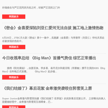
朴瑞俊在与严正花同床共枕之时，却被严正花拒之门外
韩国娱乐
《密会》金喜爱深陷刘亚仁爱河无法自拔 施工地上激情热吻
4月28日，JTBC月火剧《密会》第十一集中，吴惠媛（金喜爱）与李善宰（刘亚仁）悖伦关系处
在被发现的危机中。
韩国娱乐
今日收视率总结 《Big Man》首播气势佳 综艺正常播出
接档《阳光满溢》，由姜至奐、李多喜、崔丹尼尔和庭沼珉（郑素敏）携手主演的KBS《Big
Man》在昨晚正式首播。 《Big Man》起步稳...
韩国娱乐
《我们结婚了》幕后花絮 金希澈突袭咬住郭雪芙上唇
Super Junior金希澈与郭雪芙拍摄《我们结婚了-世界版》的实际幕后花絮公开。 之前曝光的俩人
甜蜜婚纱照中，金希澈与郭雪芙互相喂食，已...
韩国娱乐