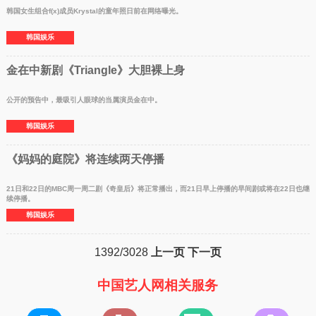
韩国女生组合f(x)成员Krystal的童年照日前在网络曝光。
韩国娱乐
金在中新剧《Triangle》大胆裸上身
公开的预告中，最吸引人眼球的当属演员金在中。
韩国娱乐
《妈妈的庭院》将连续两天停播
21日和22日的MBC周一周二剧《奇皇后》将正常播出，而21日早上停播的早间剧或将在22日也继
续停播。
韩国娱乐
1392/3028
上一页
下一页
中国艺人网相关服务