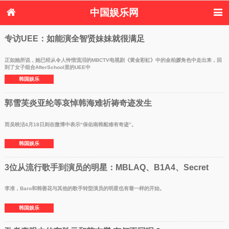
中国娱乐网
首页
新闻
女性
内地娱乐
专访UEE：如能演全智贤妹妹就很满足
港台娱乐
日本娱乐
韩国娱乐
欧美娱乐
体育花边
音乐新闻
影视新闻
内地明星八卦
正如她所说，她已经从令人怜惜流泪的MBCTV电视剧《黄金彩虹》中的金柏媛角色中走出来，回
到了女子组合AfterSchool里的UEE中
港台明星八卦
日本韩国明星
欧美明星八卦
娱乐评论
韩国娱乐
八卦
郭雪芙炎亚纶等哀悼韩海难祈祷奇迹发生
而吴映洁4月18日则在微博中表示“保佑南韩船难有奇迹”。
韩国娱乐
3位从流行歌手到演员的明星：MBLAQ、B1A4、Secret
李准，Baro和韩善花与其他的歌手转型演员的明星也有着一样的开始。
韩国娱乐