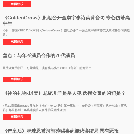
韩国娱乐
《GoldenCross》剧组公开金康宇李诗英背台词 专心仿若高
中生
今日，韩国KBS2TV水木剧《GoldenCross》剧组公开了一张金康宇和李诗英认真准备台词的照
片。
韩国娱乐
盘点：与年长演员合作的20代演员
最受欢迎的例子，可能就是出演有线电视台JTBC《密会》的刘亚仁。
韩国娱乐
《神的礼物-14天》总统儿子是杀人犯 诱拐女童的凶犯是？
4月21日播出的SBS月火剧《神的礼物-14天》第十五集中，金秀贤（李宝英）从奇东灿（曹承
佑）那里得到了乌镇连锁杀人事件的关键性证据
韩国娱乐
《奇皇后》林珠恩被河智苑赐毒药迎悲惨结局 恶有恶报