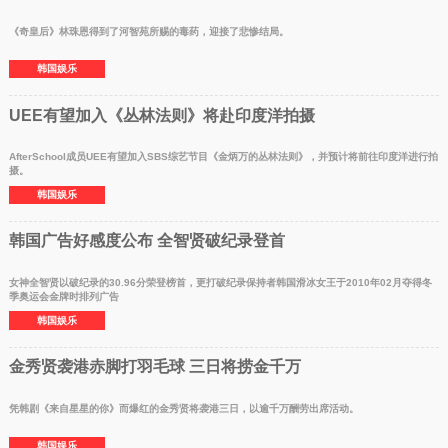
《奇皇后》林珠恩得到了河智苑所赐的毒药，迎接了悲惨结局。
韩国娱乐
UEE有望加入《丛林法则》将赴印度洋拍摄
AfterSchool成员UEE有望加入SBS综艺节目《金炳万的丛林法则》，并预计将前往印度洋进行拍
摄。
韩国娱乐
韩国广告好感度公布 全智贤破纪录登首
女神全智贤以破纪录的30.96分荣登榜首，更打破纪录保持者韩国滑冰女王于2010年02月夺得冬
季奥运会金牌时排列广告
韩国娱乐
金秀贤袭港赤脚打羽毛球 三日将捞金千万
凭韩剧《来自星星的你》而爆红的金秀贤将袭港三日，以逾千万酬劳出席活动。
韩国娱乐