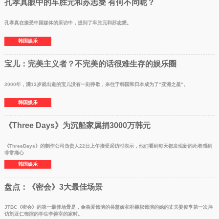
孔孝真眼中的车胜元和苏志燮 有何不同呢？
孔孝真在接受中国媒体的采访中，提到了车胜元和苏志燮。
韩国娱乐
宝儿：完美主义者？不完美的话很难生存的娱乐圈
2000年，满13岁就出道的宝儿没有一刻停歇，来往于韩国和日本成为了“亚洲之星”。
韩国娱乐
《Three Days》为沉船家属捐3000万韩元
《ThreeDays》的制作公司负责人22日上午接受采访时表示，他们看到每天都发现新的死者感到
非常痛心
韩国娱乐
盘点：《密会》3大最佳场景
JTBC《密会》的第一最佳场景是，金喜爱饰演的吴慧媛和朴赫权饰演的她的丈夫姜俊亨第一次拜
访刘亚仁饰演的学生李善宰的家时。