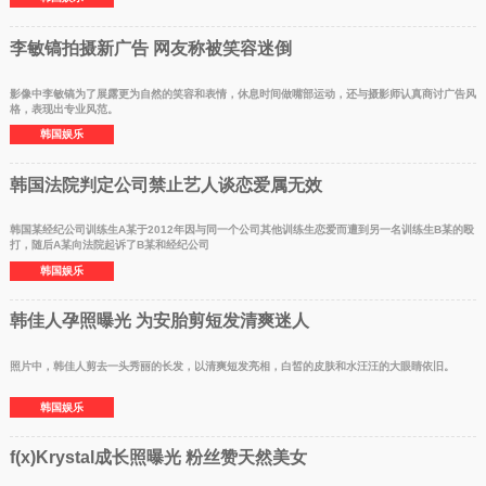
李敏镐拍摄新广告 网友称被笑容迷倒
影像中李敏镐为了展露更为自然的笑容和表情，休息时间做嘴部运动，还与摄影师认真商讨广告风
格，表现出专业风范。
韩国娱乐
韩国法院判定公司禁止艺人谈恋爱属无效
韩国某经纪公司训练生A某于2012年因与同一个公司其他训练生恋爱而遭到另一名训练生B某的殴
打，随后A某向法院起诉了B某和经纪公司
韩国娱乐
韩佳人孕照曝光 为安胎剪短发清爽迷人
照片中，韩佳人剪去一头秀丽的长发，以清爽短发亮相，白皙的皮肤和水汪汪的大眼睛依旧。
韩国娱乐
f(x)Krystal成长照曝光 粉丝赞天然美女