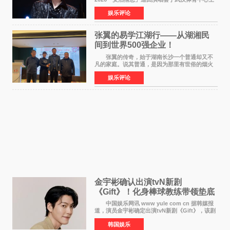
体育场盛大开唱。许嵩与数万歌迷在此相聚，从
娱乐评论
浪漫惬意的舞台设计到充满诚意与惊喜的现场互
动，共同开启了一场关于
张翼的易学江湖行——从湖湘民
间到世界500强企业！
张翼的传奇，始于湖南长沙一个普通却又不
凡的家庭。说其普通，是因为那里有世俗的烟火
气；说其不凡，是因为家中有一位洞悉天地玄机
娱乐评论
的长者——他的爷爷。作为当地的风水师，爷爷
是张翼走进易学
金宇彬确认出演tvN新剧
《Gift》！化身棒球教练带领垫底
球队逆袭
中国娱乐网讯 www yule com cn 据韩媒报
道，演员金宇彬确定出演tvN新剧《Gift》，该剧
预计将于下半年播出，引发观众高度期待。
韩国娱乐
本剧改编自同名网络漫画，讲述一位经历意外事