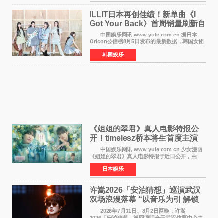
工智能+&rsquo
ILLIT日本再创佳绩！新单曲《I
Got Your Back》首周销量刷新自
身纪录
中国娱乐网讯 www yule com cn 据日本
Oricon公信榜8月5日发布的最新数据，韩国女团
ILLIT在日本发行的第二张单曲《I Got Your
韩国娱乐
Back》首周销量达到71,009张，成功跻身最新一
期周单曲排行
《姐姐的翠君》真人电影特报公
开！timelesz桥本将生首度主演
12月4日上映
中国娱乐网讯 www yule com cn 少女漫画
《姐姐的翠君》真人电影特报于近日公开，由
timelesz成员桥本将生担任主演，这也是他首次
日本娱乐
担任电影主演，引发高度关注。 女高中生咲
苗翠（中岛瑠菜
许嵩2026「安泊猜想」巡演武汉
双场浪漫落幕 “以音乐为引 解锁
江城记忆”
2026年7月31日、8月2日两晚，许嵩
2026「安泊猜想」巡回演唱会于武汉体育中心主