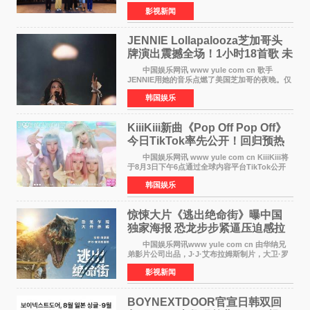
昀、白客，主演酷酷的滕出席深圳路演，与观众
影视新闻
近距离趣味互动，畅聊创作细节与名场面，一路
笑声不断。影片讲
JENNIE Lollapalooza芝加哥头
牌演出震撼全场！1小时18首歌 未
发行新曲首度公开
中国娱乐网讯 www yule com cn 歌手
JENNIE用她的音乐点燃了美国芝加哥的夜晚。仅
需1小时，就足以证明K-pop女性solo艺人首次登
韩国娱乐
上Lollapalooza这一头衔的分量。她向世人展示
了为何自己能作为世
KiiiKiii新曲《Pop Off Pop Off》
今日TikTok率先公开！回归预热
全面启动
中国娱乐网讯 www yule com cn KiiiKiii将
于8月3日下午6点通过全球内容平台TikTok公开
将于10日发行的迷你三辑《WhyKiiiKiii》主打歌
韩国娱乐
〈Pop Off Pop Off〉的挑战视频，率先公开部分
音源和亮
惊悚大片《逃出绝命街》曝中国
独家海报 恐龙步步紧逼压迫感拉
满
中国娱乐网讯www yule com cn 由华纳兄
弟影片公司出品，J·J·艾布拉姆斯制片，大卫·罗
伯特·米切尔执导，好莱坞巨星安妮·海瑟薇、伊万
影视新闻
·麦克格雷格主演的2026年暑期惊悚恐龙大片《逃
出绝命
BOYNEXTDOOR官宣日韩双回