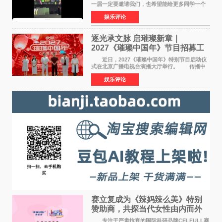
一届一定要邀请我们，也希望能给更多同学一个
来到现场的机会。 2026卓威高校电竞文化节
娱乐评论
已经落下帷幕，在活动结束后，仍有不少高校电
竞社负责人和现
逐光承文脉 启璀璨新章｜
2027《璀璨中国年》节目招募工
作圆满启动
近日，2027《璀璨中国年》特别节目启动仪
式在北京广播电视台演播大厅举行。 传播中
华优秀传统文化，弘扬纯正国风艺术，打造高规
娱乐评论
格、高质感、正能量的文艺盛典，是璀璨中国年
矢志不渝的初心
赛立复成为《辣妈辣么美》特别
赞助商，共探当代女性由内而外
活力美
专注于严肃抗衰的国际科研品牌CELFULL赛