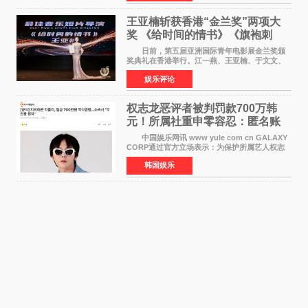
故后获得特殊
王亚楠斩获香港“金兰奖”两项大
奖 《给时间的情书》《旗袍刺
客》双双获肯定
日前，第五届亚洲国际青年电影展金兰奖颁
奖典礼在香港举行。江一燕、王亚楠、于文文、
李东学等知名演员出席活动。著名演员、导演王
娱乐评论
亚楠凭借音乐故事片《给时间的情书》和院线电
影《旗袍刺客》
权志龙恶评者被判罚款700万韩
元！所属社重申零容忍：匿名账
号也难逃刑责
中国娱乐网讯 www yule com cn GALAXY
CORP通过官方立场表示：为保护所属艺人权志
龙的名誉和权益，将持续对网络上发生的名誉损
韩国娱乐
害、散布虚假事实、侮辱、恶意诽谤等行为采取
法律应对措施。