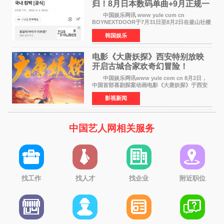
归！8月日本数码单曲+9月正规一
辑改版
中国娱乐网讯 www yule com cn
BOYNEXTDOOR于7月31日至8月2日在釜山社稷
室内体育馆举办了BOYNEXTDOOR TOUR
韩国娱乐
&lsquo;KNOCK ON Vol 2&rsquo; IN
BUSAN，与当地粉丝共度难忘时光。 在演
电影《大唐妖探》西安特别放映
开启古城合家欢奇幻冒险！
中国娱乐网讯www yule com cn 8月2日，
中国首部喜剧探案动画电影《大唐妖探》于西安
举办特别放映活动。活动面向西安市民及广大游
影视新闻
客开放超前观影，让一众观众率先奔赴一场新奇
欢乐的大唐探案之
中国艺人网相关服务
找工作
找人才
找企业
附近职位