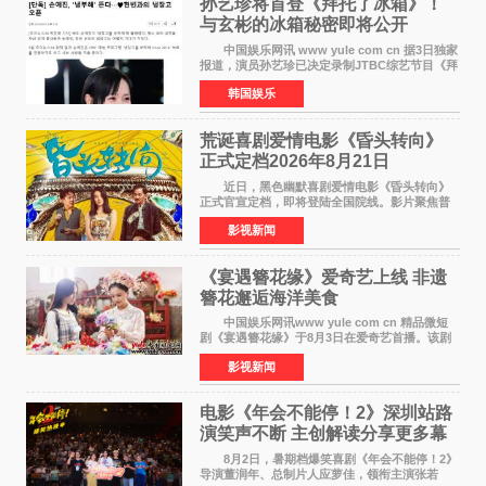
孙艺珍将首登《拜托了冰箱》！
与玄彬的冰箱秘密即将公开
中国娱乐网讯 www yule com cn 据3日独家
报道，演员孙艺珍已决定录制JTBC综艺节目《拜
托了冰箱》，目前正在协调具体细节。这是孙艺
韩国娱乐
珍首次公开个人冰箱，也是她婚后首次以玄彬的
妻子身份参与
荒诞喜剧爱情电影《昏头转向》
正式定档2026年8月21日
近日，黑色幽默喜剧爱情电影《昏头转向》
正式官宣定档，即将登陆全国院线。影片聚焦普
通人的荒诞生活，以戏谑诙谐的镜头语言、反转
影视新闻
不断的剧情，融合爆笑喜剧与细腻爱情元素，打
造出一部接地气
《宴遇簪花缘》爱奇艺上线 非遗
簪花邂逅海洋美食
中国娱乐网讯www yule com cn 精品微短
剧《宴遇簪花缘》于8月3日在爱奇艺首播。该剧
是泉州荣膺世界美食之都后推出的首部美食主题
影视新闻
文旅微短剧，实力派演员孙茜特别出演簪花非遗
传承人，她曾参演
电影《年会不能停！2》深圳站路
演笑声不断 主创解读分享更多幕
后创作
8月2日，暑期档爆笑喜剧《年会不能停！2》
导演董润年、总制片人应萝佳，领衔主演张若