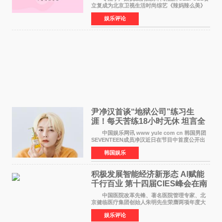
立复成为北京卫视生活时尚综艺《辣妈辣么美》
的特别赞助商,明星辣妈袁咏仪倾情参与，向广大
娱乐评论
都市女性传递健康生活新主张，寄语当代女性在
家庭与自我之间
尹净汉首谈“地狱公司”练习生
涯！每天苦练18小时无休 坦言全
靠成员撑过来
中国娱乐网讯 www yule com cn 韩国男团
SEVENTEEN成员净汉近日在节目中首度公开出
道前的残酷练习生经历，并提及经纪公司Pledis
韩国娱乐
娱乐，引发广泛关注。 在8月2日播出的日本
TBS综艺节目《周
积极发展智能经济新形态 Al赋能
千行百业 第十四届CIES峰会在南
京盛大召开
中国医院改革先锋、著名医院管理专家、北
京健临医疗集团创始人朱明先生荣膺两项年度大
奖 2026年7月31日，盛夏金陵，长江之畔，
娱乐评论
以重落地·真务实·强链接为主题的2026&lsquo;人