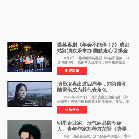
爆笑喜剧《年会不能停！2》成都
站路演欢乐举办 幽默走心引爆全
场共鸣
8月3日，暑期档爆笑喜剧《年会不能停！2》
导演董润年、总制片人应萝佳，领衔主演张若
昀、白客，惊喜出演庄达菲，特别主演孙艺洲，
影视新闻
特别出演田雨，友情出演欧阳奋强出席成都路
演，与观众近距离互
演员凌嘉出道四周年，刘诗语和
陆雪琪成为其代表角色
2022年6月27日，演员凌嘉主演的电影《辣
妈犟爸》央视电影频道黄金时段首播。其后，该
电影在央视电影频道多次复播（2022年8月10
娱乐评论
日，2022年9月30日，2023年7月17日，2025年7
月14日）。除了多次复
明星企业家、活气丽品牌创始
人、青年作家郑善方荣登《势界
POWERCIRCLES》6月刊
6月，明星企业家、活气丽品牌创始人、青年