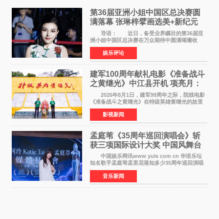
第36届亚洲小姐中国区总决赛圆
满落幕 张琳梓擘画选美+新纪元
导语： 近日，备受业界瞩目的第36届亚
洲小姐中国区总决赛在万众期待中圆满璀璨收
官。整场盛典汇聚万千芳华，不仅完成了新一届
娱乐评论
美丽代言人的加冕选拔，更在行业发展层面带来
颠覆性突破。活动
建军100周年献礼电影《准备战斗
之黄继光》中江县开机 项亮月：
以光影为笔，书写英雄赞歌
2026年8月1日，建军99周年之际，院线电影
《准备战斗之黄继光》在特级英雄黄继光的故里
——四川省德阳市中江县黄继光出生地正式开
影视新闻
机。本片出品人、总制片人项亮月主持开机仪
式，&zwnj;特级英雄
孟庭苇《35周年巡回演唱会》斩
获三项国际设计大奖 中国风舞台
美学获全球认可
中国娱乐网讯www yule com cn 华语乐坛
知名歌手孟庭苇孟里花落知多少35周年巡回演唱
会再传喜讯。该演唱会先后荣获美国MUSE
音乐新闻
Creative Awards白金奖（Platinum Winner）、
英国London Design