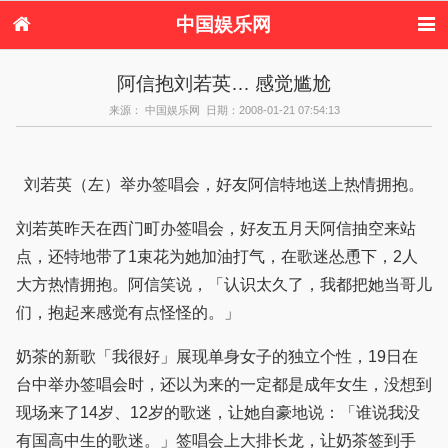
中国娱乐网
首页
新闻
女性
内地娱乐
阿信抱刘若英… 感觉尴尬
港台娱乐
日本娱乐
韩国娱乐
欧美娱乐
来源： 中国娱乐网 日期：2008-01-21 07:54:13
体育花边
音乐新闻
影视新闻
内地明星八卦
港台明星八卦
日本韩国明星
欧美明星八卦
娱乐评论
八卦
刘若英（左）举办签唱会，好友阿信特地送上热情拥抱。
刘若英昨天在西门町办签唱会，好友五月天阿信抽空来站
点，还特地带了1束花为她加油打气，在歌迷怂恿下，2人
大方热情拥抱。阿信笑说，「认识太久了，我都把她当哥儿
们，抱起来感觉有点怪怪的。」
奶茶的新歌「我很好」展现单身女子的独立个性，19日在
台中举办签唱会时，还以为来的一定都是成年女生，没想到
现场来了14岁、12岁的歌迷，让她自豪地说：「谁说我没
有国高中生的歌迷。」签唱会上大排长龙，让奶茶签到手