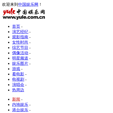
欢迎来到
中国娱乐网
！
首页
-
演艺经纪
-
观影指南
-
女性时尚
-
综艺节目
-
偶像活动
-
明星频道
-
娱乐图片
-
游戏
-
看电影
-
电视剧
-
演唱会
-
热周边
新闻
-
内地娱乐
-
港台娱乐
-