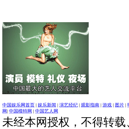
中国娱乐网首页
|
娱乐新闻
|
演艺经纪
|
观影指南
|
游戏
|
图片
|
网
|
中国模特网
|
中国艺人网
未经本网授权，不得转载