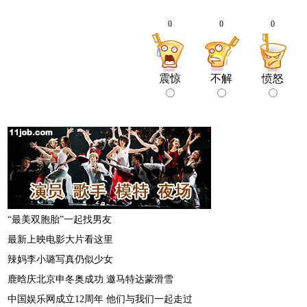
0
0
0
震惊
不解
愤怒