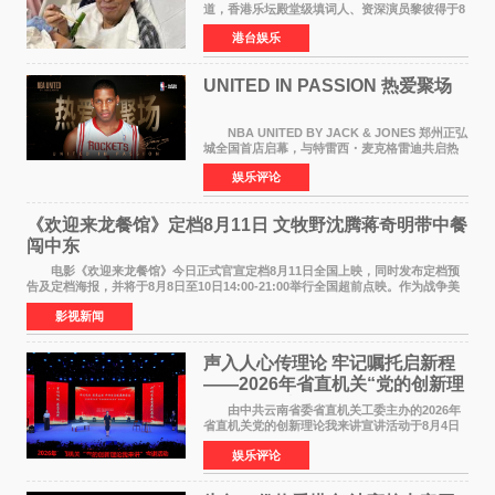
道，香港乐坛殿堂级填词人、资深演员黎彼得于8
月5日上午因病离世，终年76岁。好友钟志光透
港台娱乐
露，黎彼得今年3月中风后便卧床休养，身体机能
持续衰退，最
UNITED IN PASSION 热爱聚场
NBA UNITED BY JACK & JONES 郑州正弘
城全国首店启幕，与特雷西・麦克格雷迪共启热
爱 2026 年7 月21 日，
娱乐评论
NBAUNITEDBYJACK&JONES 全国首店，于郑
州正弘城正式启幕。NBA 传奇球星
《欢迎来龙餐馆》定档8月11日 文牧野沈腾蒋奇明带中餐
闯中东
电影《欢迎来龙餐馆》今日正式官宣定档8月11日全国上映，同时发布定档预
告及定档海报，并将于8月8日至10日14:00-21:00举行全国超前点映。作为战争美
食大片，影片讲述的是中国厨师徐福（沈腾
影视新闻
声入人心传理论 牢记嘱托启新程
——2026年省直机关“党的创新理
论我来讲”宣讲活动圆满落幕
由中共云南省委省直机关工委主办的2026年
省直机关党的创新理论我来讲宣讲活动于8月4日
至5日在昆明举办。活动以 "牢记嘱托 感恩奋进
娱乐评论
开创云南发展新局面 "为主题，坚持以新时代中国
特色社会主义