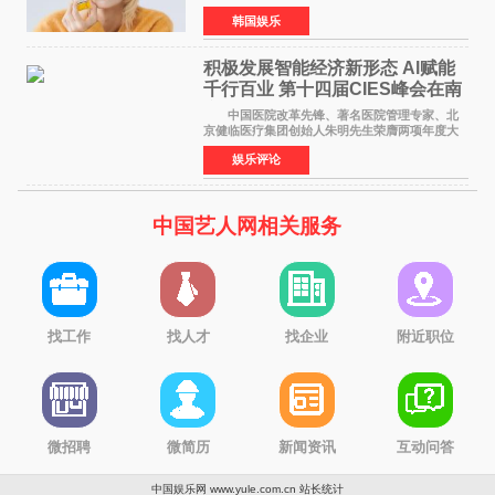
道前的残酷练习生经历，并提及经纪公司Pledis
韩国娱乐
娱乐，引发广泛关注。 在8月2日播出的日本
TBS综艺节目《周
积极发展智能经济新形态 Al赋能
千行百业 第十四届CIES峰会在南
京盛大召开
中国医院改革先锋、著名医院管理专家、北
京健临医疗集团创始人朱明先生荣膺两项年度大
奖 2026年7月31日，盛夏金陵，长江之畔，
娱乐评论
以重落地·真务实·强链接为主题的2026&lsquo;人
工智能+&rsquo
中国艺人网相关服务
找工作
找人才
找企业
附近职位
微招聘
微简历
新闻资讯
互动问答
中国娱乐网 www.yule.com.cn
站长统计