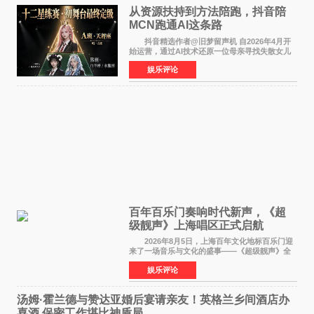
从资源扶持到方法陪跑，抖音陪
MCN跑通AI这条路
抖音精选作者@旧梦留声机 自2026年4月开
始运营，通过AI技术还原一位母亲寻找失散女儿
的故事，凭借强情感表达获得大量用户关注，发
娱乐评论
布仅21小时便获得超1亿曝光、超1000万互动。
此后，账号持续沿
百年百乐门奏响时代新声，《超
级靓声》上海唱区正式启航
2026年8月5日，上海百年文化地标百乐门迎
来了一场音乐与文化的盛事——《超级靓声》全
国励志音乐公益节目上海唱区新闻发布会暨启动
娱乐评论
仪式在此隆重举行。各界领导、嘉宾与媒体朋友
齐聚一堂，共同
汤姆·霍兰德与赞达亚婚后宴请亲友！英格兰乡间酒店办
喜酒 保密工作堪比神盾局