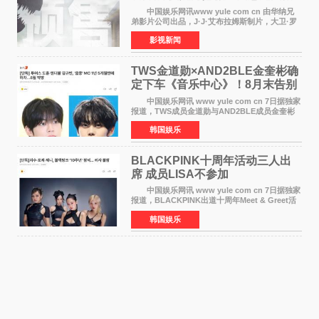
中国娱乐网讯www yule com cn 由华纳兄
弟影片公司出品，J·J·艾布拉姆斯制片，大卫·罗
伯特·米切尔执导，好莱坞巨星安妮·海瑟薇和伊万
影视新闻
·麦克格雷格领衔主演的2026暑期惊悚冒险大片
《逃出绝
TWS金道勋×AND2BLE金奎彬确
定下车《音乐中心》！8月末告别
MC席位
中国娱乐网讯 www yule com cn 7日据独家
报道，TWS成员金道勋与AND2BLE成员金奎彬
将于8月离开《音乐中心》MC的位置。 金道
韩国娱乐
勋与金奎彬于去年3月与H2H A-NA一起被选为
《音乐中心》MC，约1
BLACKPINK十周年活动三人出
席 成员LISA不参加
中国娱乐网讯 www yule com cn 7日据独家
报道，BLACKPINK出道十周年Meet & Greet活
动将由智秀、ROS&Eacute;、JENNIE出席，
韩国娱乐
LISA将缺席。 此前BLACKPINK所属社YG并
未为组合出道十周年做