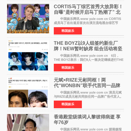
CORTIS马丁综艺首秀大放异彩！
自曝“是时候开启马丁热潮了” 北
美巡演火热进行中
中国娱乐网讯 www yule com cn CORTIS
成员马丁在出道后首次出演主流电视台综艺节
目，展现了多才多艺的魅力。 马丁出演了5日
韩国娱乐
播出的MBC《Radio Star》Fashion与Passion
之间，I&lsquo;m
THE BOYZ以9人组签约新生厂
牌！NEW暂时缺席 组合活动将坚
定不移继续
中国娱乐网讯 www yule com cn 6日，
THE BOYZ表示：我们9人一致决定继续进行THE
BOYZ组合活动，并且已经完成了组合团体活动
韩国娱乐
签约。目前正在新生厂牌下进行活动准备。尚未
离开THE BOYZ原所
元斌×RIIZE元彬同框！两
代“WONBIN”联手代言同一品牌
颜值天花板合体
中国娱乐网讯 www yule com cn 演员元斌
与RIIZE成员元彬共同担任同一品牌广告代言人。
6日据独家报道，继演员元斌之后，RIIZE元彬最
韩国娱乐
近也被选为某在线中介平台A公司的共同广告代言
人，两人将作
香港殿堂级填词人黎彼得病逝 享
年76岁​
中国娱乐网讯 www yule com cn 据港媒报