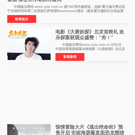
中国娱乐网讯 www yule com cn 据TMZ等外媒报道，汤姆·霍兰德与赞达亚
于当地时间本周二在英格兰萨里郡Beaverbrook酒店（靠近霍兰德的出生地金斯
顿）举办婚宴，邀请家人与朋友们喝喜酒，庆祝
欧美娱乐
电影《大唐妖探》北京首映礼 欢
乐探案获观众盛赞：“夯！”
中国娱乐网讯www yule com cn 8月6日，
中国首部喜剧探案动画电影《大唐妖探》在北京
举办电影首映礼。导演程腾、联合导演黄珉、总
影视新闻
制片人曹紫建、制片人李莹莹，配音导演张喆，
对白指导程寅，领
惊悚冒险大片《逃出绝命街》预
售开启 安妮海瑟薇直面恐龙围猎