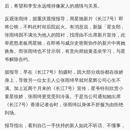
后，希望和李安永远维持像家人的感情与关系。
反观张雨绮，据重庆晨报报导，周星驰新片《长江7号》即
将公映，不料此时却后院起火。有消息说，新版「星女郎」
张雨绮因不满沦为他人的陪衬，找理由不出席新片宣传，此
举惹怒老板周星驰，在即将与威尔史密斯协作的新片中将她
换角。而张雨绮也不甘示弱，有意向师姐黄圣依学习，与星
爷解除合约。
据报导，早在《长江7号》拍摄时，因大部分戏份都在徐娇
身上，导致另一位女主人公张雨绮早就对星辉公司心生不
满。加上近两个月来的《长江7号》宣传，星爷特别欣赏小
童星徐娇，张雨绮更觉受到冷落。于是当公司通知她出席
《长江7号》香港记者会时，张雨绮以身体不舒服为由拒绝
到场。
报导指出，看到自己一手扶持的新人如此不听话、不懂事，