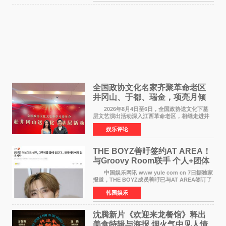
女足》释出多谢你
全国政协文化名家齐聚革命老区
井冈山、于都、瑞金，项亮月倾
情献唱《桃花谣》致敬红色沃土
2026年8月4日至6日，全国政协送文化下基
层文艺演出活动深入江西革命老区，相继走进井
冈山、于都长征出发地、瑞金三地。由全国政协
娱乐评论
文化文史和学习委员会副主任、甘肃省政协原主
席欧阳坚率团，一
THE BOYZ善旴签约AT AREA！
与Groovy Room联手 个人+团体
活动并行
中国娱乐网讯 www yule com cn 7日据独家
报道，THE BOYZ成员善旴已与AT AREA签订了
专属合约。AT AREA是由知名制作人组合
韩国娱乐
Groovy Room创立的hip-hop厂牌，旗下拥有多
位实力派音乐人，在韩
沈腾新片《欢迎来龙餐馆》释出
美食特辑与海报 烟火气中见人情