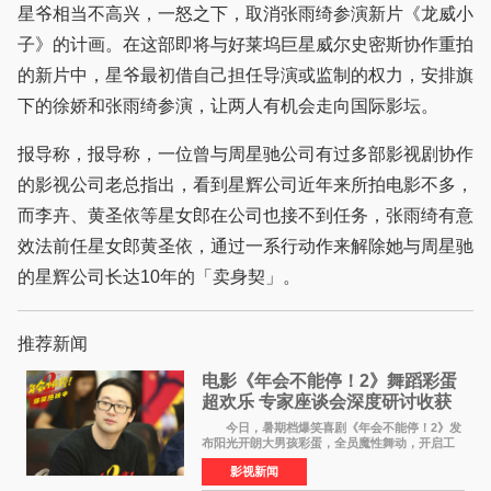
星爷相当不高兴，一怒之下，取消张雨绮参演新片《龙威小
子》的计画。在这部即将与好莱坞巨星威尔史密斯协作重拍
的新片中，星爷最初借自己担任导演或监制的权力，安排旗
下的徐娇和张雨绮参演，让两人有机会走向国际影坛。
报导称，报导称，一位曾与周星驰公司有过多部影视剧协作
的影视公司老总指出，看到星辉公司近年来所拍电影不多，
而李卉、黄圣依等星女郎在公司也接不到任务，张雨绮有意
效法前任星女郎黄圣依，通过一系行动作来解除她与周星驰
的星辉公司长达10年的「卖身契」。
推荐新闻
电影《年会不能停！2》舞蹈彩蛋
超欢乐 专家座谈会深度研讨收获
满满
今日，暑期档爆笑喜剧《年会不能停！2》发
布阳光开朗大男孩彩蛋，全员魔性舞动，开启工
位狂欢模式。影片于昨日同步举办专家座谈会，
影视新闻
导演董润年、总制片人应萝佳出席现场，与一众
业内、学界专家