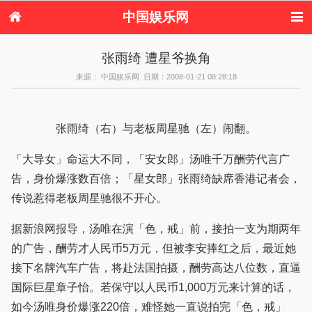
中国娱乐网
首页
新闻
女性
内地娱乐
张雨绮 遭星爷换角
港台娱乐
日本娱乐
韩国娱乐
欧美娱乐
来源： 中国娱乐网 日期：2008-01-21 08:28:18
体育花边
音乐新闻
影视新闻
内地明星八卦
港台明星八卦
日本韩国明星
欧美明星八卦
娱乐评论
八卦
张雨绮（右）与老板周星驰（左）闹翻。
「大导女」命运大不同，「安女郎」汤唯千万酬劳代言广
告，身价爆涨数百倍；「星女郎」张雨绮缺席香港记者会，
传说惹得老板周星驰很不开心。
据新浪网报导，汤唯在演「色，戒」前，接拍一支为期两年
的广告，酬劳才人民币5万元，但被李安捧红之后，最近她
接下名牌汽车广告，将赴法国拍摄，酬劳高达八位数，直逼
国际巨星章子怡。若保守以人民币1,000万元来计算的话，
如今汤唯身价爆涨220倍，难怪她一直说拍完「色，戒」