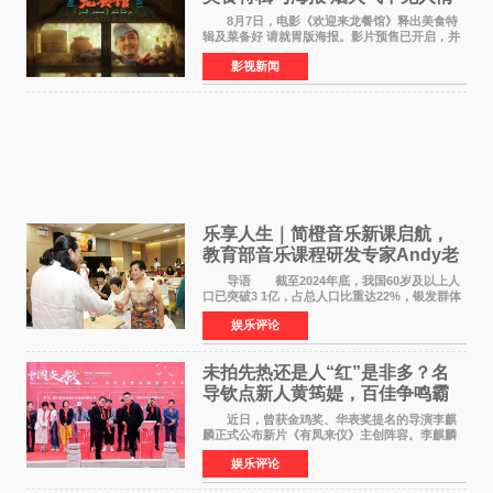
温暖
8月7日，电影《欢迎来龙餐馆》释出美食特
辑及菜备好 请就胃版海报。影片预售已开启，并
将于8月8日至10日14:00-21:00举行全国超前点
影视新闻
映。电影《欢迎来龙餐馆》作为战争美食喜剧大
片，讲述了中国
乐享人生｜简橙音乐新课启航，
教育部音乐课程研发专家Andy老
师重磅入驻领航银龄琴声
导语 截至2024年底，我国60岁及以上人
口已突破3 1亿，占总人口比重达22%，银发群体
的精神文化需求日益凸显。2024年1月，国务院办
娱乐评论
公厅印发《关于发展银发经济增进老年人福祉的
意见》——这是
未拍先热还是人“红”是非多？名
导钦点新人黄筠媞，百佳争鸣霸
气回应
近日，曾获金鸡奖、华表奖提名的导演李麒
麟正式公布新片《有凤来仪》主创阵容。李麒麟
早年凭电影《华容道》获得金鸡奖、华表奖提
娱乐评论
名，此后长期参与国内外电影制作，其担任制片
人参与的作品亦曾