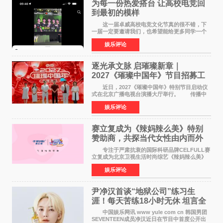
为每一份热爱搭台 让高校电竞回
到最初的模样
这一届卓威高校电竞文化节真的很不错，下
一届一定要邀请我们，也希望能给更多同学一个
来到现场的机会。 2026卓威高校电竞文化节
娱乐评论
已经落下帷幕，在活动结束后，仍有不少高校电
竞社负责人和现
逐光承文脉 启璀璨新章｜
2027《璀璨中国年》节目招募工
作圆满启动
近日，2027《璀璨中国年》特别节目启动仪
式在北京广播电视台演播大厅举行。 传播中
华优秀传统文化，弘扬纯正国风艺术，打造高规
娱乐评论
格、高质感、正能量的文艺盛典，是璀璨中国年
矢志不渝的初心
赛立复成为《辣妈辣么美》特别
赞助商，共探当代女性由内而外
活力美
专注于严肃抗衰的国际科研品牌CELFULL赛
立复成为北京卫视生活时尚综艺《辣妈辣么美》
的特别赞助商,明星辣妈袁咏仪倾情参与，向广大
娱乐评论
都市女性传递健康生活新主张，寄语当代女性在
家庭与自我之间
尹净汉首谈“地狱公司”练习生
涯！每天苦练18小时无休 坦言全
靠成员撑过来
中国娱乐网讯 www yule com cn 韩国男团
SEVENTEEN成员净汉近日在节目中首度公开出