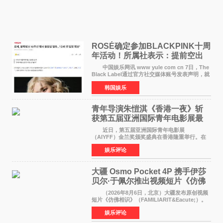
ROSÉ确定参加BLACKPINK十周
年活动！所属社表示：提前空出
了时间
中国娱乐网讯 www yule com cn 7日，The
Black Label通过官方社交媒体账号发表声明，就
近期网络上关于ROS&Eacute;个人行程及是否参
韩国娱乐
加BLACKPINK出道纪念活动的种种猜测作出正
式回应。 Th
青年导演朱愷淇《香港一夜》斩
获第五届亚洲国际青年电影展最
佳剧本改编奖
近日，第五届亚洲国际青年电影展
（AIYFF）金兰奖颁奖盛典在香港隆重举行。在
这场汇聚数百位海内外电影人、文化界人士及媒
娱乐评论
体代表的亚洲青年影视盛会上，香港本土电影
《香港一夜》（Dawn in Ho
大疆 Osmo Pocket 4P 携手伊莎
贝尔·于佩尔推出视频短片《仿佛
相识》
（2026年8月6日，北京）大疆发布原创视频
短片《仿佛相识》（FAMILIARIT&Eacute;）。
视频短片由戛纳国际电影节最佳女演员伊莎贝尔·
娱乐评论
于佩尔（Isabelle Huppert）主演，全程使用大
疆首款双主摄口