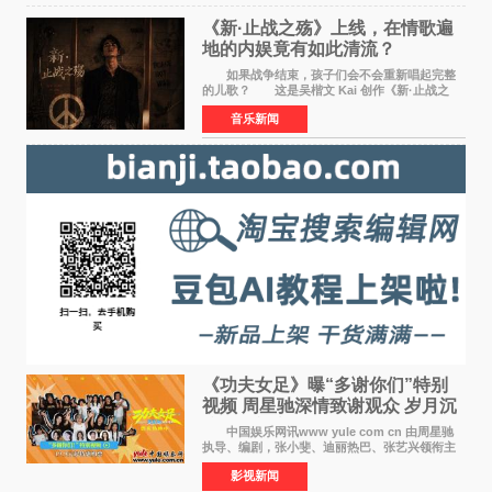
《新·止战之殇》上线，在情歌遍
地的内娱竟有如此清流？
如果战争结束，孩子们会不会重新唱起完整
的儿歌？ 这是吴楷文 Kai 创作《新·止战之
殇》时最初的想法。 从伊朗相关冲突引发的
音乐新闻
地区局势，到世界各地仍在发生的动荡与不安，
战争从来不只
《功夫女足》曝“多谢你们”特别
视频 周星驰深情致谢观众 岁月沉
淀不灭初心
中国娱乐网讯www yule com cn 由周星驰
执导、编剧，张小斐、迪丽热巴、张艺兴领衔主
演，刘嘉玲、佐藤健特别出演，艾米、雪野、蔡
影视新闻
思贝、胡予安、倪好特别介绍的喜剧电影《功夫