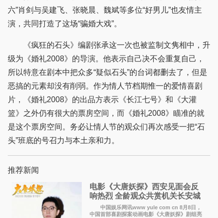
六”肖剑与吴建飞、张晓晨、魏斌等多位“好男儿”也友情主
演，共同打造了这场“骗婚大戏”。
《疯狂的石头》编剧张承这一次也被监制文隽相中，升
级为《婚礼2008》的导演。他表示自己决不会重复自己，
所以特意在剧本中把众多“疑似石头”的台词都删去了，但是
恶搞的元素却没有削弱。作为情人节档期惟一的爱情喜剧
片，《婚礼2008》的出品方表示《长江七号》和《大灌
篮》之外仍有很大的票房空间，而《婚礼2008》瞄准的就
是这个票房空间。务必让情人节的观众们再次感受一把“石
头”班底的号召力与本土亲和力。
推荐新闻
电影《大唐妖探》西安见面会反
响热烈 全龄观众共赏机关长安城
中国娱乐网讯www yule com cn 8月8日，
中国首部喜剧探案动画电影《大唐妖探》剧组亮