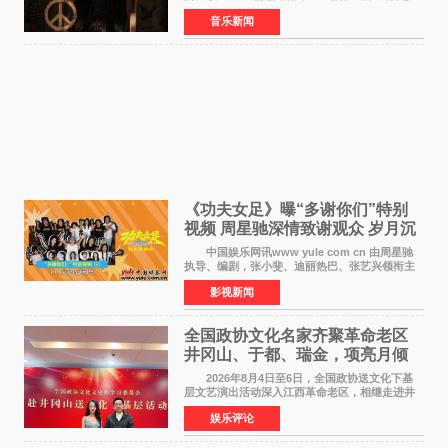
殇》时最初的想法。 从伊朗相关冲突引发的
音乐新闻
地区局势，到世界各地仍在发生的动荡与不安，
战争从来不只
《功夫女足》曝“多谢你们”特别
视频 周星驰深情致谢观众 岁月沉
淀不灭初心
中国娱乐网讯www yule com cn 由周星驰
执导、编剧，张小斐、迪丽热巴、张艺兴领衔主
演，刘嘉玲、佐藤健特别出演，艾米、雪野、蔡
影视新闻
思贝、胡予安、倪好特别介绍的喜剧电影《功夫
女足》释出多谢你
全国政协文化名家齐聚革命老区
井冈山、于都、瑞金，项亮月倾
情献唱《桃花谣》致敬红色沃土
2026年8月4日至6日，全国政协送文化下基
层文艺演出活动深入江西革命老区，相继走进井
冈山、于都长征出发地、瑞金三地。由全国政协
娱乐评论
文化文史和学习委员会副主任、甘肃省政协原主
席欧阳坚率团，一