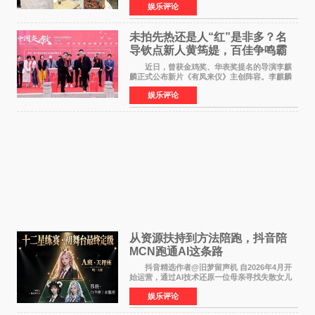
娱乐评论
公厅印发《关于发展银发经济增进老年人福祉的
意见》——这是
未拍先热还是人“红”是非多？名
导钦点新人黄筠媞，百佳争鸣霸
气回应
近日，曾获金鸡奖、华表奖提名的导演李麒
麟正式公布新片《有凤来仪》主创阵容。李麒麟
早年凭电影《华容道》获得金鸡奖、华表奖提
娱乐评论
名，此后长期参与国内外电影制作，其担任制片
人参与的作品亦曾
从资源扶持到方法陪跑，抖音陪
MCN跑通AI这条路
抖音精选作者@旧梦留声机 自2026年4月开
始运营，通过AI技术还原一位母亲寻找失散女儿
的故事，凭借强情感表达获得大量用户关注，发
娱乐评论
布仅21小时便获得超1亿曝光、超1000万互动。
此后，账号持续沿