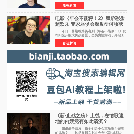
相西安，举办线下见面会活动。导演程腾、联合
影视新闻
导演黄珉、总制片人曹紫建、制片人李莹莹、领
衔声音出演雷淞然
电影《年会不能停！2》舞蹈彩蛋
超欢乐 专家座谈会深度研讨收获
满满
今日，暑期档爆笑喜剧《年会不能停！2》发
布阳光开朗大男孩彩蛋，全员魔性舞动，开启工
位狂欢模式。影片于昨日同步举办专家座谈会，
影视新闻
导演董润年、总制片人应萝佳出席现场，与一众
业内、学界专家
《新·止战之殇》上线，在情歌遍
地的内娱竟有如此清流？
如果战争结束，孩子们会不会重新唱起完整
的儿歌？ 这是吴楷文 Kai 创作《新·止战之