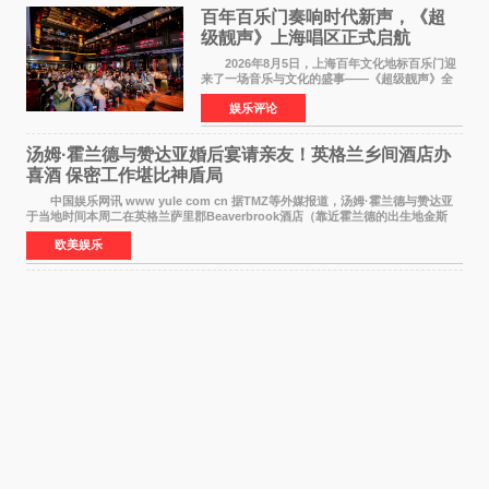
百年百乐门奏响时代新声，《超
级靓声》上海唱区正式启航
2026年8月5日，上海百年文化地标百乐门迎
来了一场音乐与文化的盛事——《超级靓声》全
国励志音乐公益节目上海唱区新闻发布会暨启动
娱乐评论
仪式在此隆重举行。各界领导、嘉宾与媒体朋友
齐聚一堂，共同
汤姆·霍兰德与赞达亚婚后宴请亲友！英格兰乡间酒店办
喜酒 保密工作堪比神盾局
中国娱乐网讯 www yule com cn 据TMZ等外媒报道，汤姆·霍兰德与赞达亚
于当地时间本周二在英格兰萨里郡Beaverbrook酒店（靠近霍兰德的出生地金斯
顿）举办婚宴，邀请家人与朋友们喝喜酒，庆祝
欧美娱乐