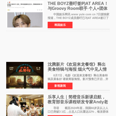
THE BOYZ善旴签约AT AREA！
与Groovy Room联手 个人+团体
活动并行
中国娱乐网讯 www yule com cn 7日据独家
报道，THE BOYZ成员善旴已与AT AREA签订了
专属合约。AT AREA是由知名制作人组合
韩国娱乐
Groovy Room创立的hip-hop厂牌，旗下拥有多
位实力派音乐人，在韩
沈腾新片《欢迎来龙餐馆》释出
美食特辑与海报 烟火气中见人情
温暖
8月7日，电影《欢迎来龙餐馆》释出美食特
辑及菜备好 请就胃版海报。影片预售已开启，并
将于8月8日至10日14:00-21:00举行全国超前点
影视新闻
映。电影《欢迎来龙餐馆》作为战争美食喜剧大
片，讲述了中国
乐享人生｜简橙音乐新课启航，
教育部音乐课程研发专家Andy老
师重磅入驻领航银龄琴声
导语 截至2024年底，我国60岁及以上人
口已突破3 1亿，占总人口比重达22%，银发群体
的精神文化需求日益凸显。2024年1月，国务院办