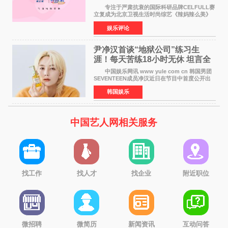
活力美
专注于严肃抗衰的国际科研品牌CELFULL赛
立复成为北京卫视生活时尚综艺《辣妈辣么美》
的特别赞助商,明星辣妈袁咏仪倾情参与，向广大
娱乐评论
都市女性传递健康生活新主张，寄语当代女性在
家庭与自我之间
尹净汉首谈“地狱公司”练习生
涯！每天苦练18小时无休 坦言全
靠成员撑过来
中国娱乐网讯 www yule com cn 韩国男团
SEVENTEEN成员净汉近日在节目中首度公开出
道前的残酷练习生经历，并提及经纪公司Pledis
韩国娱乐
娱乐，引发广泛关注。 在8月2日播出的日本
TBS综艺节目《周
中国艺人网相关服务
找工作
找人才
找企业
附近职位
微招聘
微简历
新闻资讯
互动问答