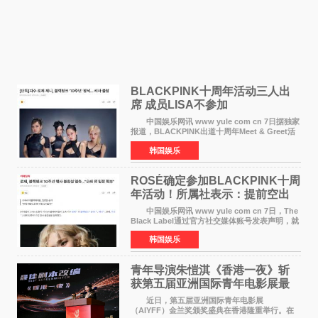
BLACKPINK十周年活动三人出
席 成员LISA不参加
中国娱乐网讯 www yule com cn 7日据独家
报道，BLACKPINK出道十周年Meet & Greet活
动将由智秀、ROS&Eacute;、JENNIE出席，
韩国娱乐
LISA将缺席。 此前BLACKPINK所属社YG并
未为组合出道十周年做
ROSÉ确定参加BLACKPINK十周
年活动！所属社表示：提前空出
了时间
中国娱乐网讯 www yule com cn 7日，The
Black Label通过官方社交媒体账号发表声明，就
近期网络上关于ROS&Eacute;个人行程及是否参
韩国娱乐
加BLACKPINK出道纪念活动的种种猜测作出正
式回应。 Th
青年导演朱愷淇《香港一夜》斩
获第五届亚洲国际青年电影展最
佳剧本改编奖
近日，第五届亚洲国际青年电影展
（AIYFF）金兰奖颁奖盛典在香港隆重举行。在