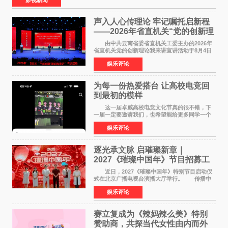
声入人心传理论 牢记嘱托启新程
——2026年省直机关“党的创新理
论我来讲”宣讲活动圆满落幕
由中共云南省委省直机关工委主办的2026年
省直机关党的创新理论我来讲宣讲活动于8月4日
至5日在昆明举办。活动以 "牢记嘱托 感恩奋进
娱乐评论
开创云南发展新局面 "为主题，坚持以新时代中国
特色社会主义
为每一份热爱搭台 让高校电竞回
到最初的模样
这一届卓威高校电竞文化节真的很不错，下
一届一定要邀请我们，也希望能给更多同学一个
来到现场的机会。 2026卓威高校电竞文化节
娱乐评论
已经落下帷幕，在活动结束后，仍有不少高校电
竞社负责人和现
逐光承文脉 启璀璨新章｜
2027《璀璨中国年》节目招募工
作圆满启动
近日，2027《璀璨中国年》特别节目启动仪
式在北京广播电视台演播大厅举行。 传播中
华优秀传统文化，弘扬纯正国风艺术，打造高规
娱乐评论
格、高质感、正能量的文艺盛典，是璀璨中国年
矢志不渝的初心
赛立复成为《辣妈辣么美》特别
赞助商，共探当代女性由内而外