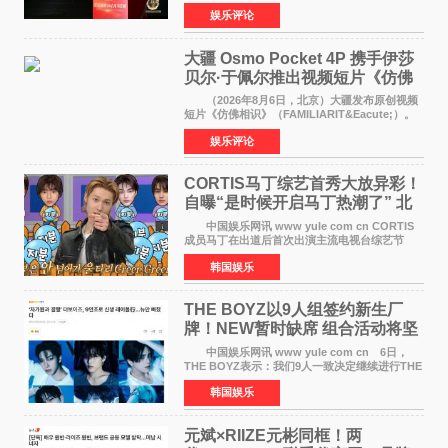
这场汇聚数百位海内外电影人、文化界人士及媒
娱乐评论
体代表的亚洲青年影视盛会上，香港本土电影
《香港一夜》（Dawn in Ho
大疆 Osmo Pocket 4P 携手伊莎
贝尔·于佩尔推出视频短片《仿佛
相识》
（2026年8月6日，北京）大疆发布原创视频
短片《仿佛相识》（FAMILIARIT&Eacute;）。
视频短片由戛纳国际电影节最佳女演员伊莎贝尔·
娱乐评论
于佩尔（Isabelle Huppert）主演，全程使用大
疆首款双主摄口
CORTIS马丁综艺首秀大放异彩！
自曝“是时候开启马丁热潮了” 北
美巡演火热进行中
中国娱乐网讯 www yule com cn CORTIS
成员马丁在出道后首次出演主流电视台综艺节
目，展现了多才多艺的魅力。 马丁出演了5日
韩国娱乐
播出的MBC《Radio Star》Fashion与Passion
之间，I&lsquo;m
THE BOYZ以9人组签约新生厂
牌！NEW暂时缺席 组合活动将坚
定不移继续
中国娱乐网讯 www yule com cn 6日，
THE BOYZ表示：我们9人一致决定继续进行THE
BOYZ组合活动，并且已经完成了组合团体活动
韩国娱乐
签约。目前正在新生厂牌下进行活动准备。尚未
离开THE BOYZ原所
元斌×RIIZE元彬同框！两