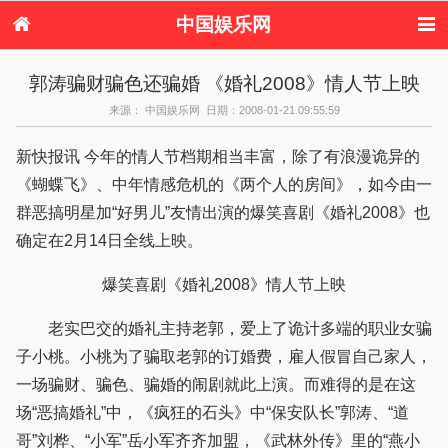
中国娱乐网
首页
新闻
女性
内地娱乐
郭涛骗财骗色还骗婚 《婚礼2008》情人节上映
港台娱乐
日本娱乐
韩国娱乐
欧美娱乐
来源： 中国娱乐网 日期：2008-01-21 09:55:59
体育花边
音乐新闻
影视新闻
内地明星八卦
港台明星八卦
日本韩国明星
欧美明星八卦
娱乐评论
新快报讯 今年的情人节档期相当丰富，除了有浪漫诡异的
八卦
《蝴蝶飞》、中年情感危机的《两个人的房间》，如今由一
群恶搞明星加“好男儿”友情出演的爆笑喜剧《婚礼2008》也
确定在2月14日全线上映。
爆笑喜剧《婚礼2008》情人节上映
老实巴交的婚礼主持老郭，爱上了诡计多端的职业女骗
子小桃。小桃为了骗取老郭的订婚费，雇人假冒自己家人，
一场骗财、骗色、骗婚的闹剧就此上演。而难得的是在这
场“恶搞婚礼”中，《疯狂的石头》中“保安队长”郭涛、“道
哥”刘桦、“小军”岳小军齐齐加盟，《武林外传》里的“燕小