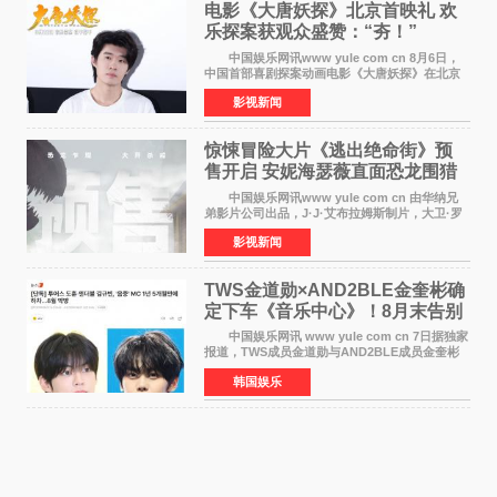
电影《大唐妖探》北京首映礼 欢
乐探案获观众盛赞：“夯！”
中国娱乐网讯www yule com cn 8月6日，
中国首部喜剧探案动画电影《大唐妖探》在北京
举办电影首映礼。导演程腾、联合导演黄珉、总
影视新闻
制片人曹紫建、制片人李莹莹，配音导演张喆，
对白指导程寅，领
惊悚冒险大片《逃出绝命街》预
售开启 安妮海瑟薇直面恐龙围猎
中国娱乐网讯www yule com cn 由华纳兄
弟影片公司出品，J·J·艾布拉姆斯制片，大卫·罗
伯特·米切尔执导，好莱坞巨星安妮·海瑟薇和伊万
影视新闻
·麦克格雷格领衔主演的2026暑期惊悚冒险大片
《逃出绝
TWS金道勋×AND2BLE金奎彬确
定下车《音乐中心》！8月末告别
MC席位
中国娱乐网讯 www yule com cn 7日据独家
报道，TWS成员金道勋与AND2BLE成员金奎彬
将于8月离开《音乐中心》MC的位置。 金道
韩国娱乐
勋与金奎彬于去年3月与H2H A-NA一起被选为
《音乐中心》MC，约1