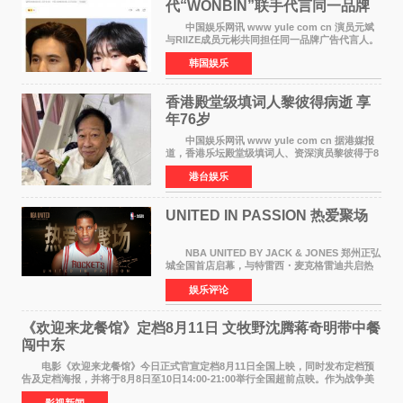
代“WONBIN”联手代言同一品牌
颜值天花板合体
中国娱乐网讯 www yule com cn 演员元斌
与RIIZE成员元彬共同担任同一品牌广告代言人。
6日据独家报道，继演员元斌之后，RIIZE元彬最
韩国娱乐
近也被选为某在线中介平台A公司的共同广告代言
人，两人将作
香港殿堂级填词人黎彼得病逝 享
年76岁​
中国娱乐网讯 www yule com cn 据港媒报
道，香港乐坛殿堂级填词人、资深演员黎彼得于8
月5日上午因病离世，终年76岁。好友钟志光透
港台娱乐
露，黎彼得今年3月中风后便卧床休养，身体机能
持续衰退，最
UNITED IN PASSION 热爱聚场
NBA UNITED BY JACK & JONES 郑州正弘
城全国首店启幕，与特雷西・麦克格雷迪共启热
爱 2026 年7 月21 日，
娱乐评论
NBAUNITEDBYJACK&JONES 全国首店，于郑
州正弘城正式启幕。NBA 传奇球星
《欢迎来龙餐馆》定档8月11日 文牧野沈腾蒋奇明带中餐
闯中东
电影《欢迎来龙餐馆》今日正式官宣定档8月11日全国上映，同时发布定档预
告及定档海报，并将于8月8日至10日14:00-21:00举行全国超前点映。作为战争美
食大片，影片讲述的是中国厨师徐福（沈腾
影视新闻