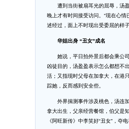
遭到当街被扇耳光的屈辱，汤
晚上才有时间接受访问。“现在心情
述经过，面上不时现出受委屈的样
华姐出身 “丑女”成名
她说，平日拍外景后都会乘公
凶徒目的，汤盈盈表示怎么都想不
活；又指现时父母在加拿大，在港
踪她，反而感到安全些。
外界揣测事件涉及桃色，汤连
拿大出生，父亲经营餐馆，伯父是
《阿旺新传》中李笑好“丑女”，夺