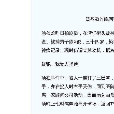
汤盈盈昨晚回
汤盈盈昨日拍剧后，在湾仔街头被
查。被捕男子陈X俊，三十四岁，
神病记录，现时仍调查其动机，据
疑犯：我受人指使
汤在事件中，被人一连打了三巴掌
手，亦在捉人时右手受伤，同到医
席一家顾问公司活动，因而匆匆由
汤晚上七时驾奔驰离开球场，返回T