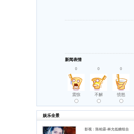
新闻表情
0
0
0
震惊
不解
愤怒