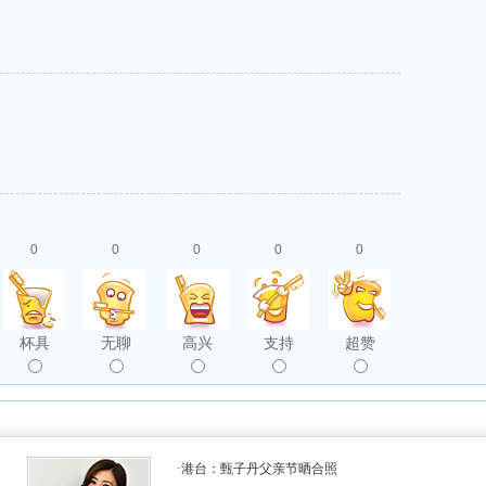
0
0
0
0
0
杯具
无聊
高兴
支持
超赞