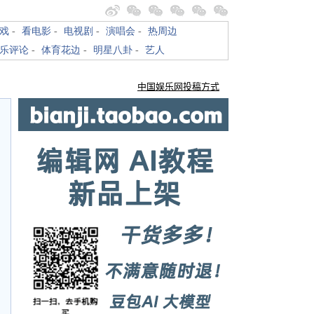
戏
-
看电影
-
电视剧
-
演唱会
-
热周边
乐评论
-
体育花边
-
明星八卦
-
艺人