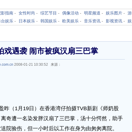
观影指南
-
女性时尚
-
综艺节目
-
偶像活动
-
明星频道
-
娱乐图片
-
游
港台娱乐
-
日本娱乐
-
韩国娱乐
-
欧美娱乐
-
音乐资讯
-
影视资讯
-
娱
拍戏遇袭 闹市被疯汉扇三巴掌
e.com.cn
2008-01-21 10:30:52 来源：
盈盈昨（1月19日）在香港湾仔拍摄TVB新剧《师奶股
，离奇遭一名染发胖汉扇了三巴掌，汤十分愕然，助手
被送院验伤，但一小时后以工作在身为由匆匆离院。