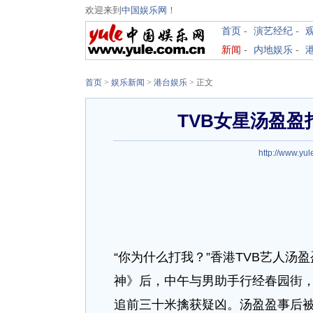
欢迎来到
中国娱乐网
！
首页
-
演艺经纪
-
新闻
-
内地娱乐
-
首页
>
娱乐新闻
>
港台娱乐
> 正文
TVB女星汤盈盈
http://www.yul
“你为什么打我？”香港TVB艺人汤
神》后，中午与男助手行经春园街
追前三十米擒获疑凶。汤盈盈事后