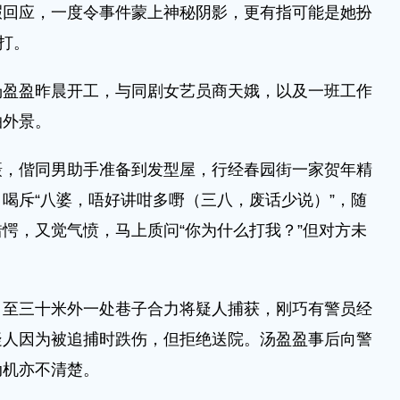
暇回应，一度令事件蒙上神秘阴影，更有指可能是她扮
打。
汤盈盈昨晨开工，与同剧女艺员商天娥，以及一班工作
拍外景。
摄，偕同男助手准备到发型屋，行经春园街一家贺年精
喝斥“八婆，唔好讲咁多嘢（三八，废话少说）”，随
愕，又觉气愤，马上质问“你为什么打我？”但对方未
，至三十米外一处巷子合力将疑人捕获，刚巧有警员经
疑人因为被追捕时跌伤，但拒绝送院。汤盈盈事后向警
动机亦不清楚。