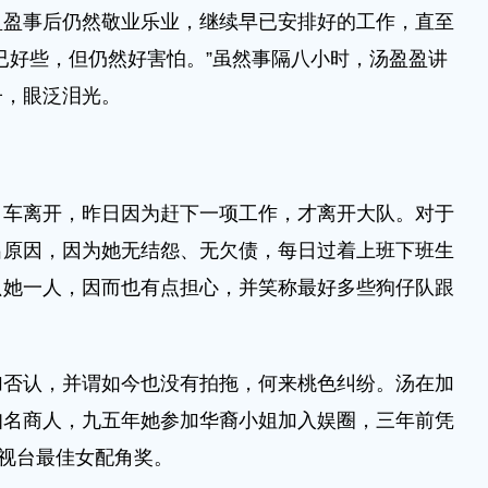
盈盈事后仍然敬业乐业，继续早已安排好的工作，直至
已好些，但仍然好害怕。”虽然事隔八小时，汤盈盈讲
子，眼泛泪光。
司车离开，昨日因为赶下一项工作，才离开大队。对于
出原因，因为她无结怨、无欠债，每日过着上班下班生
只她一人，因而也有点担心，并笑称最好多些狗仔队跟
加否认，并谓如今也没有拍拖，何来桃色纠纷。汤在加
知名商人，九五年她参加华裔小姐加入娱圈，三年前凭
电视台最佳女配角奖。