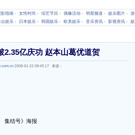
观影指南
-
女性时尚
-
综艺节目
-
偶像活动
-
明星频道
-
娱乐图片
-
游
港台娱乐
-
日本娱乐
-
韩国娱乐
-
欧美娱乐
-
音乐资讯
-
影视资讯
-
娱
2.35亿庆功 赵本山葛优道贺
e.com.cn
2008-01-22 09:45:17 来源：
集结号》海报