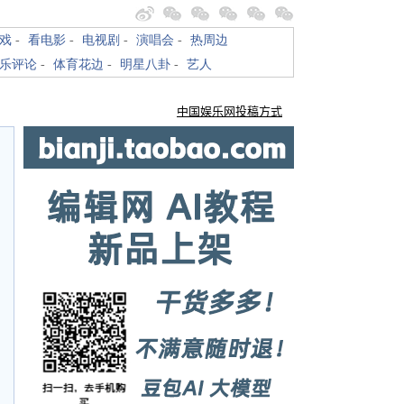
戏
-
看电影
-
电视剧
-
演唱会
-
热周边
乐评论
-
体育花边
-
明星八卦
-
艺人