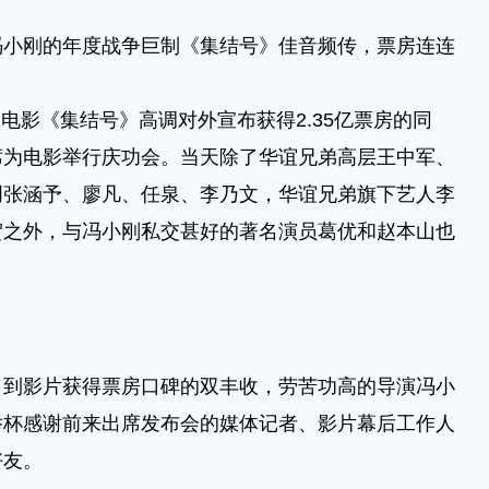
冯小刚的年度战争巨制《集结号》佳音频传，票房连连
影《集结号》高调对外宣布获得2.35亿票房的同
席为电影举行庆功会。当天除了华谊兄弟高层王中军、
创张涵予、廖凡、任泉、李乃文，华谊兄弟旗下艺人李
贺之外，与冯小刚私交甚好的著名演员葛优和赵本山也
影片获得票房口碑的双丰收，劳苦功高的导演冯小
举杯感谢前来出席发布会的媒体记者、影片幕后工作人
好友。