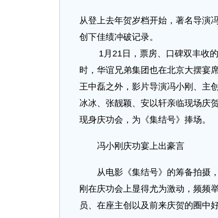
从登上去年贺岁档开始，著名导演
创下佳绩冲破记录。
1月21日，票房、口碑双丰收的电
时，华谊兄弟集团也在北京大摆宴
王中磊之外，影片导演冯小刚、主
冰冰、张靓颖、安以轩亲临现场庆
现身庆功会，为《集结号》捧场。
冯小刚庆功宴上出豪言
从电影《集结号》的筹备拍摄，到
刚在庆功会上显得尤为激动，频频
员、在座主创以及前来庆贺的圈中