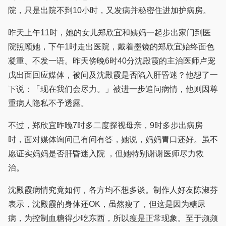
院，只是出院不到10小时，又发病并秘密住进加护病房。
昨天上午11时，她的女儿郑欣宜和姨妈一起步出家门到医
院照顾她，下午1时走出医院，戴着墨镜的郑欣宜始终面色
凝重、不发一语。昨天傍晚6时40分沈殿霞的主治医师卢宠
戊出面回应媒体，被问及沈殿霞是否陷入肝昏迷？他想了一
下说：「现在我们会尽力。」被进一步追问病情，他则因尊
重病人隐私不予透露。
不过，郑欣宜昨晚7时多二度探视母亲，9时多步出病房
时，面对媒体询问已有问有答，她说，妈妈胃口还好。虽不
愿证实妈妈是否肝昏迷入院 ，但她特别谢谢医师尽力救
治。
沈殿霞病情究竟如何，各方均不想多谈。制作人好友陈淑芬
表示，沈殿霞的身体还OK，虽然瘦了，但这是因为糖尿
病，为控制血糖得少吃东西，所以瘦是正常现象。至于频频