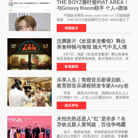
THE BOYZ善旴签约AT AREA！
与Groovy Room联手 个人+团体
活动并行
中国娱乐网讯 www yule com cn 7日据独家
报道，THE BOYZ成员善旴已与AT AREA签订了
专属合约。AT AREA是由知名制作人组合
韩国娱乐
Groovy Room创立的hip-hop厂牌，旗下拥有多
位实力派音乐人，在韩
沈腾新片《欢迎来龙餐馆》释出
美食特辑与海报 烟火气中见人情
温暖
8月7日，电影《欢迎来龙餐馆》释出美食特
辑及菜备好 请就胃版海报。影片预售已开启，并
将于8月8日至10日14:00-21:00举行全国超前点
影视新闻
映。电影《欢迎来龙餐馆》作为战争美食喜剧大
片，讲述了中国
乐享人生｜简橙音乐新课启航，
教育部音乐课程研发专家Andy老
师重磅入驻领航银龄琴声
导语 截至2024年底，我国60岁及以上人
口已突破3 1亿，占总人口比重达22%，银发群体
的精神文化需求日益凸显。2024年1月，国务院办
娱乐评论
公厅印发《关于发展银发经济增进老年人福祉的
意见》——这是
未拍先热还是人“红”是非多？名
导钦点新人黄筠媞，百佳争鸣霸
气回应
近日，曾获金鸡奖、华表奖提名的导演李麒
麟正式公布新片《有凤来仪》主创阵容。李麒麟