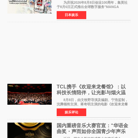
援逾百种语言
为庆祝2026年8月8日创业100周年，集英社
于8月6日正式推出全球数字服务"MANGA
MILLION"，无需注册即可免费阅读近400部漫画
日本娱乐
作品，总量达100万页，翻译成100多种语言面向
全球读者开放。该服务预
TCL携手《欢迎来龙餐馆》：以
科技长情陪伴，让光影与烟火温
暖生活
8月8日，由文牧野导演及编剧、宁浩监制，
沈腾领衔主演、蒋奇明主演的电影《欢迎来龙餐
馆》在上海超前点映，主创团队携影片亮相与观
娱乐评论
众提前见面。TCL作为本片独家合作伙伴，在路
演现场设置品牌互
国内重磅音乐大赛官宣：“华语金
曲奖・声而如你全国青少年声乐
展演” 正式启幕，阿沁出任明星总