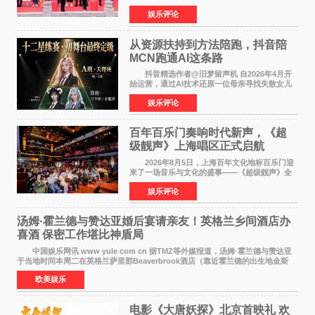
早年凭电影《华容道》获得金鸡奖、华表奖提
娱乐评论
名，此后长期参与国内外电影制作，其担任制片
人参与的作品亦曾
从资源扶持到方法陪跑，抖音陪
MCN跑通AI这条路
抖音精选作者@旧梦留声机 自2026年4月开
始运营，通过AI技术还原一位母亲寻找失散女儿
的故事，凭借强情感表达获得大量用户关注，发
娱乐评论
布仅21小时便获得超1亿曝光、超1000万互动。
此后，账号持续沿
百年百乐门奏响时代新声，《超
级靓声》上海唱区正式启航
2026年8月5日，上海百年文化地标百乐门迎
来了一场音乐与文化的盛事——《超级靓声》全
国励志音乐公益节目上海唱区新闻发布会暨启动
娱乐评论
仪式在此隆重举行。各界领导、嘉宾与媒体朋友
齐聚一堂，共同
汤姆·霍兰德与赞达亚婚后宴请亲友！英格兰乡间酒店办
喜酒 保密工作堪比神盾局
中国娱乐网讯 www yule com cn 据TMZ等外媒报道，汤姆·霍兰德与赞达亚
于当地时间本周二在英格兰萨里郡Beaverbrook酒店（靠近霍兰德的出生地金斯
顿）举办婚宴，邀请家人与朋友们喝喜酒，庆祝
欧美娱乐
电影《大唐妖探》北京首映礼 欢