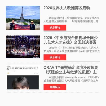
2026世界夫人欧洲赛区启动
两年深耕欧洲，绽放国际荣光｜2026 世界夫
人欧洲赛区重磅启幕 时隔两年深耕积淀，跨
越多国文化游学！伴随着国际影响力持续攀升，
娱乐评论
2026 世界夫人欧洲赛区正式全面启动。本次赛区
落地，是世
2026《中央电视台影视城全国少
儿艺术人才选拔》全国总决赛圆
满落幕
2026年《中央电视台影视城全国少儿艺术人
才选拔》活动全国总决赛8月2日至4日在北京星光
影视园成功举办！ 活动于8月2日迎来全国总
娱乐评论
决赛的盛大开幕。一年一度的该项活动依然延续
着经典的四大板
CRAVITY敏熙确定出演漫改短剧
《沉睡的公主与做梦的恶魔》主
人公
中国娱乐网讯 www yule com cn CRAVITY
成员敏熙将出演以人气网络漫画《沉睡的公主与
做梦的恶魔》为原作的短剧，担任主人公。
韩国娱乐
该短剧讲述了一直照顾陷入沉睡状态女友的吴
敏，在夜空中看