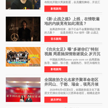
布阳光开朗大男孩彩蛋，全员魔性舞动，开启工
位狂欢模式。影片于昨日同步举办专家座谈会，
影视新闻
导演董润年、总制片人应萝佳出席现场，与一众
业内、学界专家
《新·止战之殇》上线，在情歌遍
地的内娱竟有如此清流？
如果战争结束，孩子们会不会重新唱起完整
的儿歌？ 这是吴楷文 Kai 创作《新·止战之
殇》时最初的想法。 从伊朗相关冲突引发的
音乐新闻
地区局势，到世界各地仍在发生的动荡与不安，
战争从来不只
《功夫女足》曝“多谢你们”特别
视频 周星驰深情致谢观众 岁月沉
淀不灭初心
中国娱乐网讯www yule com cn 由周星驰
执导、编剧，张小斐、迪丽热巴、张艺兴领衔主
演，刘嘉玲、佐藤健特别出演，艾米、雪野、蔡
影视新闻
思贝、胡予安、倪好特别介绍的喜剧电影《功夫
女足》释出多谢你
全国政协文化名家齐聚革命老区
井冈山、于都、瑞金，项亮月倾
情献唱《桃花谣》致敬红色沃土
2026年8月4日至6日，全国政协送文化下基
层文艺演出活动深入江西革命老区，相继走进井
冈山、于都长征出发地、瑞金三地。由全国政协
娱乐评论
文化文史和学习委员会副主任、甘肃省政协原主
席欧阳坚率团，一