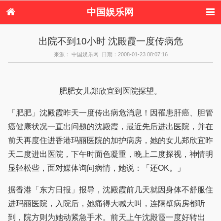
中国娱乐网
首页
新闻
女性
内地娱乐
出院不到10小时 沈殿霞一度传病危
港台娱乐
日本娱乐
韩国娱乐
欧美娱乐
来源： 中国娱乐网 日期：2008-01-23 08:07:16
体育花边
音乐新闻
影视新闻
内地明星八卦
港台明星八卦
日本韩国明星
欧美明星八卦
娱乐评论
八卦
肥肥女儿郑欣宜到医院探望。
「肥肥」沈殿霞昨天一度传出病危消息！因罹患肝癌、胆管
癌健康状况一直出问题的沈殿霞，最近先后进出医院，并在
前天再度住进香港玛丽医院的加护病房，她的女儿郑欣宜昨
天二度进出医院，下午时面色凝重，晚上二度探视，神情明
显轻松些，面对媒体询问病情，她说：「还OK。」
据香港「东方日报」报导，沈殿霞前几天就因身体不舒服住
进玛丽医院，入院后，她痛得大喊大叫，连隔壁病房都听
到，院方则为她动紧急手术。前天上午沈殿霞一度好转出