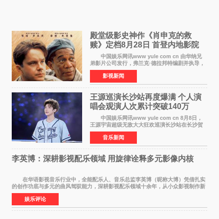
殿堂级影史神作《肖申克的救
赎》定档8月28日 首登内地影院
中国娱乐网讯www yule com cn 由华纳兄
弟影片公司发行，弗兰克·德拉邦特编剧并执导，
蒂姆·罗宾斯、摩根·弗里曼主演的影史传世经典
影视新闻
《肖申克的救赎》（The Shawshank
Redemption）今日发布
王源巡演长沙站再度爆满 个人演
唱会观演人次累计突破140万
中国娱乐网讯www yule com cn 8月8日，
王源宇宙超级无敌大大狂欢巡演长沙站在长沙贺
龙体育场唱响，这也是王源个人巡演首次登陆长
音乐新闻
沙。十年前，王源曾在这座熟悉的城市举办16岁
生日会，从当初的
李英博：深耕影视配乐领域 用旋律诠释多元影像内核
在华语影视音乐行业中，全能配乐人、音乐总监李英博（昵称大博）凭借扎实
的创作功底与多元的曲风驾驭能力，深耕影视配乐领域十余年，从小众影视制作新
人成长为横跨主旋律电影、动画番剧、网剧
娱乐评论