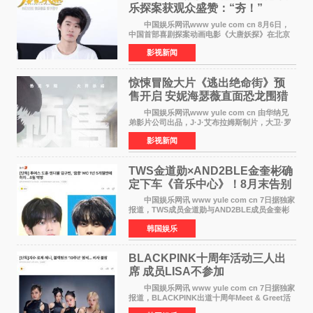
乐探案获观众盛赞：“夯！”
中国娱乐网讯www yule com cn 8月6日，
中国首部喜剧探案动画电影《大唐妖探》在北京
举办电影首映礼。导演程腾、联合导演黄珉、总
影视新闻
制片人曹紫建、制片人李莹莹，配音导演张喆，
对白指导程寅，领
惊悚冒险大片《逃出绝命街》预
售开启 安妮海瑟薇直面恐龙围猎
中国娱乐网讯www yule com cn 由华纳兄
弟影片公司出品，J·J·艾布拉姆斯制片，大卫·罗
伯特·米切尔执导，好莱坞巨星安妮·海瑟薇和伊万
影视新闻
·麦克格雷格领衔主演的2026暑期惊悚冒险大片
《逃出绝
TWS金道勋×AND2BLE金奎彬确
定下车《音乐中心》！8月末告别
MC席位
中国娱乐网讯 www yule com cn 7日据独家
报道，TWS成员金道勋与AND2BLE成员金奎彬
将于8月离开《音乐中心》MC的位置。 金道
韩国娱乐
勋与金奎彬于去年3月与H2H A-NA一起被选为
《音乐中心》MC，约1
BLACKPINK十周年活动三人出
席 成员LISA不参加
中国娱乐网讯 www yule com cn 7日据独家
报道，BLACKPINK出道十周年Meet & Greet活
动将由智秀、ROS&Eacute;、JENNIE出席，