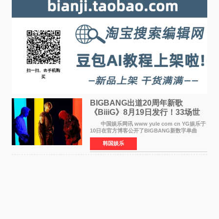
BIGBANG出道20周年新歌
《BiiiG》8月19日发行！33场世
界巡演同步启航
中国娱乐网讯 www yule com cn YG娱乐于
10日在官方博客公开了BIGBANG新数字单曲
《BiiiG》的海报，宣布新歌将于8月19日——组
韩国娱乐
合出道20周年纪念日正式发行。歌名取自意为"巨
大""宏大"的"BIG"