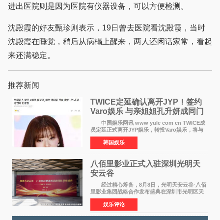
进出医院则是因为医院有仪器设备，可以方便检测。
沈殿霞的好友甄珍则表示，19日曾去医院看沈殿霞，当时
沈殿霞在睡觉，稍后从病榻上醒来，两人还闲话家常，看起
来还满稳定。
推荐新闻
TWICE定延确认离开JYP！签约
Varo娱乐 与亲姐姐孔升妍成同门
中国娱乐网讯 www yule com cn TWICE成
员定延正式离开JYP娱乐，转投Varo娱乐，将与
亲姐姐孔升妍成为同门。 Varo娱乐于10日通
韩国娱乐
过官方SNS宣布："能与拥有多彩魅力和无限潜力
的俞定延结下珍贵
八佰里影业正式入驻深圳光明天
安云谷
经过精心筹备，8月8日，光明天安云谷·八佰
里影业集团战略合作发布盛典在深圳市光明区天
安云谷盛大举行，来自DataEye剧查查创始人
娱乐评论
&CEO 深圳市微短剧产业协会会长汪祥斌先生、
光明区文化广电旅