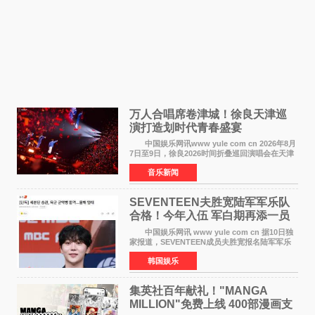
万人合唱席卷津城！徐良天津巡
演打造划时代青春盛宴
中国娱乐网讯www yule com cn 2026年8月
7日至9日，徐良2026时间折叠巡回演唱会在天津
连续举办三场演出。整场演出凭借扎实的音乐内
音乐新闻
容、有温度的舞台叙事与充满巧思的现场设计，
为天津本地及专
SEVENTEEN夫胜宽陆军军乐队
合格！今年入伍 军白期再添一员
中国娱乐网讯 www yule com cn 据10日独
家报道，SEVENTEEN成员夫胜宽报名陆军军乐
队并合格，预计将于今年入伍，成为组合中又一
韩国娱乐
位履行国防义务的成员。 目前SEVENTEEN
正全面进入军白期—
集英社百年献礼！"MANGA
MILLION"免费上线 400部漫画支