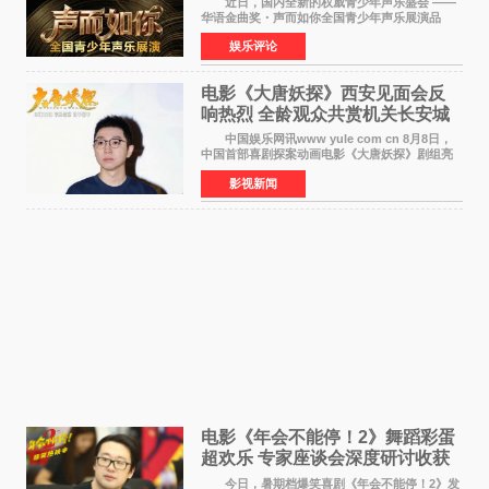
近日，国内全新的权威青少年声乐盛会 ——
评审
华语金曲奖・声而如你全国青少年声乐展演品
牌，在湖南长沙隆重举行官宣，国内又一高规格
娱乐评论
青少年声乐赛事全面启航。 本赛事由寰宇声
扬联合华语金曲
电影《大唐妖探》西安见面会反
响热烈 全龄观众共赏机关长安城
中国娱乐网讯www yule com cn 8月8日，
中国首部喜剧探案动画电影《大唐妖探》剧组亮
相西安，举办线下见面会活动。导演程腾、联合
影视新闻
导演黄珉、总制片人曹紫建、制片人李莹莹、领
衔声音出演雷淞然
电影《年会不能停！2》舞蹈彩蛋
超欢乐 专家座谈会深度研讨收获
满满
今日，暑期档爆笑喜剧《年会不能停！2》发