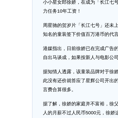
小小星女郎徐娇，在成为「长江七
力任务10年工资！
周星驰的贺岁片「长江七号」还未
知名的童装签下价值百万港币的代
港媒指出，日前徐娇已在完成广告
自出马谈成，如果按新人与电影公司
据知情人透露，该童装品牌对于徐
此没有还价就答应了星辉公司开出
言费合算很多。
据了解，徐娇的家庭并不富裕，徐
人的月薪不过人民币5000元，徐