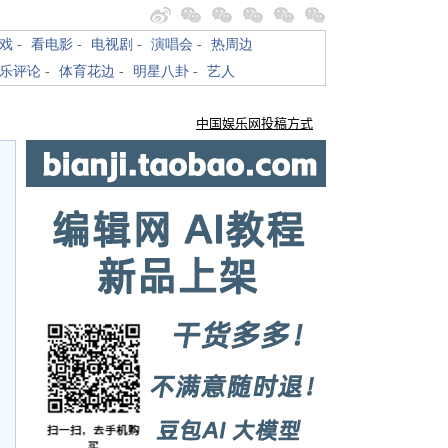
戏
-
看电影
-
电视剧
-
演唱会
-
热周边
乐评论
-
体育花边
-
明星八卦
-
艺人