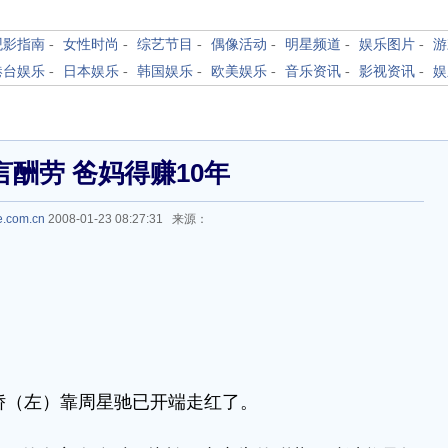
观影指南
-
女性时尚
-
综艺节目
-
偶像活动
-
明星频道
-
娱乐图片
-
游
港台娱乐
-
日本娱乐
-
韩国娱乐
-
欧美娱乐
-
音乐资讯
-
影视资讯
-
娱
言酬劳 爸妈得赚10年
e.com.cn
2008-01-23 08:27:31 来源：
娇（左）靠周星驰已开端走红了。