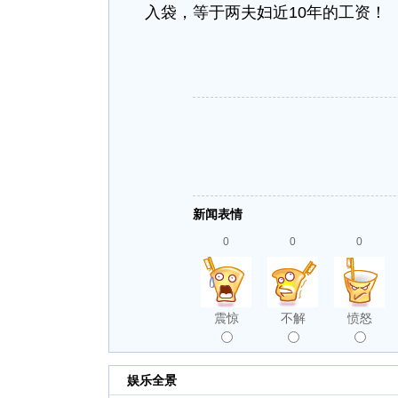
入袋，等于两夫妇近10年的工资！
新闻表情
0
0
0
震惊
不解
愤怒