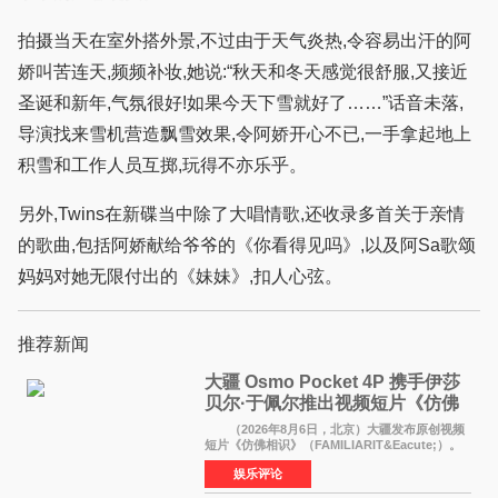
拍摄当天在室外搭外景,不过由于天气炎热,令容易出汗的阿
娇叫苦连天,频频补妆,她说:“秋天和冬天感觉很舒服,又接近
圣诞和新年,气氛很好!如果今天下雪就好了……”话音未落,
导演找来雪机营造飘雪效果,令阿娇开心不已,一手拿起地上
积雪和工作人员互掷,玩得不亦乐乎。
另外,Twins在新碟当中除了大唱情歌,还收录多首关于亲情
的歌曲,包括阿娇献给爷爷的《你看得见吗》,以及阿Sa歌颂
妈妈对她无限付出的《妹妹》,扣人心弦。
推荐新闻
大疆 Osmo Pocket 4P 携手伊莎
贝尔·于佩尔推出视频短片《仿佛
相识》
（2026年8月6日，北京）大疆发布原创视频
短片《仿佛相识》（FAMILIARIT&Eacute;）。
视频短片由戛纳国际电影节最佳女演员伊莎贝尔·
娱乐评论
于佩尔（Isabelle Huppert）主演，全程使用大
疆首款双主摄口