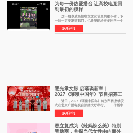
为每一份热爱搭台 让高校电竞回
到最初的模样
这一届卓威高校电竞文化节真的很不错，下
一届一定要邀请我们，也希望能给更多同学一个
来到现场的机会。 2026卓威高校电竞文化节
娱乐评论
已经落下帷幕，在活动结束后，仍有不少高校电
竞社负责人和现
逐光承文脉 启璀璨新章｜
2027《璀璨中国年》节目招募工
作圆满启动
近日，2027《璀璨中国年》特别节目启动仪
式在北京广播电视台演播大厅举行。 传播中
华优秀传统文化，弘扬纯正国风艺术，打造高规
娱乐评论
格、高质感、正能量的文艺盛典，是璀璨中国年
矢志不渝的初心
赛立复成为《辣妈辣么美》特别
赞助商，共探当代女性由内而外