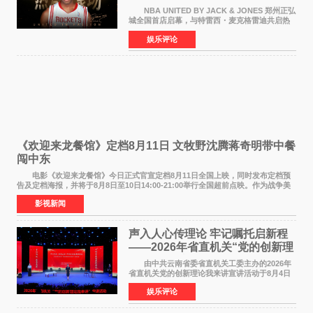
NBA UNITED BY JACK & JONES 郑州正弘
城全国首店启幕，与特雷西・麦克格雷迪共启热
爱 2026 年7 月21 日，
娱乐评论
NBAUNITEDBYJACK&JONES 全国首店，于郑
州正弘城正式启幕。NBA 传奇球星
《欢迎来龙餐馆》定档8月11日 文牧野沈腾蒋奇明带中餐
闯中东
电影《欢迎来龙餐馆》今日正式官宣定档8月11日全国上映，同时发布定档预
告及定档海报，并将于8月8日至10日14:00-21:00举行全国超前点映。作为战争美
食大片，影片讲述的是中国厨师徐福（沈腾
影视新闻
声入人心传理论 牢记嘱托启新程
——2026年省直机关“党的创新理
论我来讲”宣讲活动圆满落幕
由中共云南省委省直机关工委主办的2026年
省直机关党的创新理论我来讲宣讲活动于8月4日
至5日在昆明举办。活动以 "牢记嘱托 感恩奋进
娱乐评论
开创云南发展新局面 "为主题，坚持以新时代中国
特色社会主义