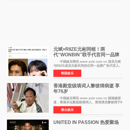
元斌×RIIZE元彬同框！两
代“WONBIN”联手代言同一品牌
颜值天花板合体
中国娱乐网讯 www yule com cn 演员元斌
与RIIZE成员元彬共同担任同一品牌广告代言人。
6日据独家报道，继演员元斌之后，RIIZE元彬最
韩国娱乐
近也被选为某在线中介平台A公司的共同广告代言
人，两人将作
香港殿堂级填词人黎彼得病逝 享
年76岁​
中国娱乐网讯 www yule com cn 据港媒报
道，香港乐坛殿堂级填词人、资深演员黎彼得于8
月5日上午因病离世，终年76岁。好友钟志光透
港台娱乐
露，黎彼得今年3月中风后便卧床休养，身体机能
持续衰退，最
UNITED IN PASSION 热爱聚场