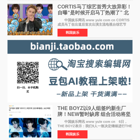
CORTIS马丁综艺首秀大放异彩！
自曝“是时候开启马丁热潮了” 北
美巡演火热进行中
中国娱乐网讯 www yule com cn CORTIS
成员马丁在出道后首次出演主流电视台综艺节
目，展现了多才多艺的魅力。 马丁出演了5日
韩国娱乐
播出的MBC《Radio Star》Fashion与Passion
之间，I&lsquo;m
THE BOYZ以9人组签约新生厂
牌！NEW暂时缺席 组合活动将坚
定不移继续
中国娱乐网讯 www yule com cn 6日，
THE BOYZ表示：我们9人一致决定继续进行THE
BOYZ组合活动，并且已经完成了组合团体活动
韩国娱乐
签约。目前正在新生厂牌下进行活动准备。尚未
离开THE BOYZ原所