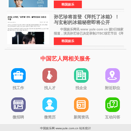
面会，将于10月2日在马尼拉SM Mall of
韩国娱乐
Asia（MOA）竞技场举行，预计规模达2万人。
这也是金秀贤自去年陷
孙艺珍将首登《拜托了冰箱》！
与玄彬的冰箱秘密即将公开
中国娱乐网讯 www yule com cn 据3日独家
报道，演员孙艺珍已决定录制JTBC综艺节目《拜
托了冰箱》，目前正在协调具体细节。这是孙艺
韩国娱乐
珍首次公开个人冰箱，也是她婚后首次以玄彬的
妻子身份参与
中国艺人网相关服务
找工作
找人才
找企业
附近职位
微招聘
微简历
新闻资讯
互动问答
中国娱乐网 www.yule.com.cn
站长统计