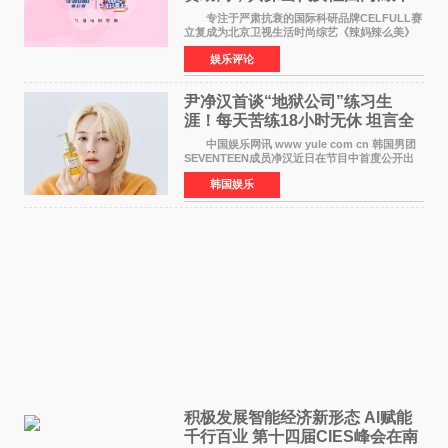
活力美
专注于严肃抗衰的国际科研品牌CELFULL赛
立复成为北京卫视生活时尚综艺《辣妈辣么美》
的特别赞助商,明星辣妈袁咏仪倾情参与，向广大
娱乐评论
都市女性传递健康生活新主张，寄语当代女性在
家庭与自我之间
尹净汉首谈“地狱公司”练习生
涯！每天苦练18小时无休 坦言全
靠成员撑过来
中国娱乐网讯 www yule com cn 韩国男团
SEVENTEEN成员净汉近日在节目中首度公开出
道前的残酷练习生经历，并提及经纪公司Pledis
韩国娱乐
娱乐，引发广泛关注。 在8月2日播出的日本
TBS综艺节目《周
积极发展智能经济新形态 Al赋能
千行百业 第十四届CIES峰会在南