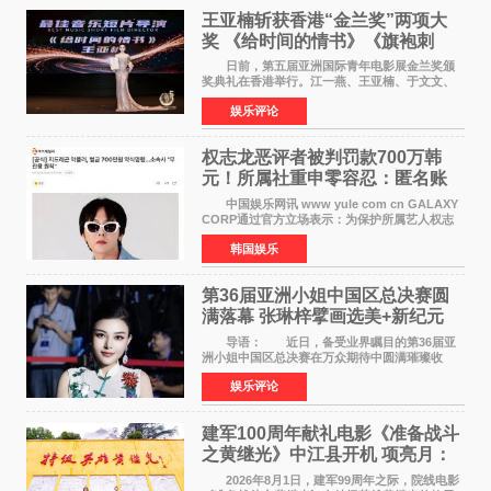
王亚楠斩获香港“金兰奖”两项大
奖 《给时间的情书》《旗袍刺
客》双双获肯定
日前，第五届亚洲国际青年电影展金兰奖颁
奖典礼在香港举行。江一燕、王亚楠、于文文、
李东学等知名演员出席活动。著名演员、导演王
娱乐评论
亚楠凭借音乐故事片《给时间的情书》和院线电
影《旗袍刺客》
权志龙恶评者被判罚款700万韩
元！所属社重申零容忍：匿名账
号也难逃刑责
中国娱乐网讯 www yule com cn GALAXY
CORP通过官方立场表示：为保护所属艺人权志
龙的名誉和权益，将持续对网络上发生的名誉损
韩国娱乐
害、散布虚假事实、侮辱、恶意诽谤等行为采取
法律应对措施。
第36届亚洲小姐中国区总决赛圆
满落幕 张琳梓擘画选美+新纪元
导语： 近日，备受业界瞩目的第36届亚
洲小姐中国区总决赛在万众期待中圆满璀璨收
官。整场盛典汇聚万千芳华，不仅完成了新一届
娱乐评论
美丽代言人的加冕选拔，更在行业发展层面带来
颠覆性突破。活动
建军100周年献礼电影《准备战斗
之黄继光》中江县开机 项亮月：
以光影为笔，书写英雄赞歌
2026年8月1日，建军99周年之际，院线电影