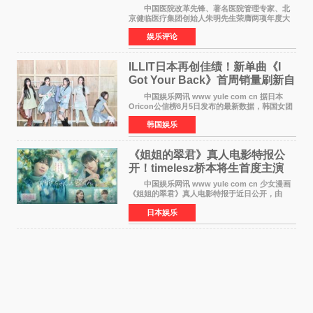
京盛大召开
中国医院改革先锋、著名医院管理专家、北
京健临医疗集团创始人朱明先生荣膺两项年度大
奖 2026年7月31日，盛夏金陵，长江之畔，
娱乐评论
以重落地·真务实·强链接为主题的2026&lsquo;人
工智能+&rsquo
ILLIT日本再创佳绩！新单曲《I
Got Your Back》首周销量刷新自
身纪录
中国娱乐网讯 www yule com cn 据日本
Oricon公信榜8月5日发布的最新数据，韩国女团
ILLIT在日本发行的第二张单曲《I Got Your
韩国娱乐
Back》首周销量达到71,009张，成功跻身最新一
期周单曲排行
《姐姐的翠君》真人电影特报公
开！timelesz桥本将生首度主演
12月4日上映
中国娱乐网讯 www yule com cn 少女漫画
《姐姐的翠君》真人电影特报于近日公开，由
timelesz成员桥本将生担任主演，这也是他首次
日本娱乐
担任电影主演，引发高度关注。 女高中生咲
苗翠（中岛瑠菜