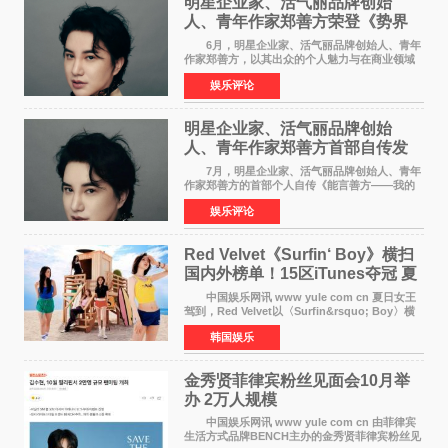
明星企业家、活气丽品牌创始
人、青年作家郑善方荣登《势界
POWERCIRCLES》6月刊
6月，明星企业家、活气丽品牌创始人、青年
作家郑善方，以其出众的个人魅力与在商业领域
的卓越建树，成功登上《势界
娱乐评论
POWERCIRCLES》，展现了他在时尚与商业领
域的双重影响力。 明星企业家、青
明星企业家、活气丽品牌创始
人、青年作家郑善方首部自传发
布， 书写跨界创业者的成长答卷
7月，明星企业家、活气丽品牌创始人、青年
作家郑善方的首部个人自传《能言善方——我的
跨界人生》正式发行。这本书以他的人生轨迹为
娱乐评论
脉络，首次完整公开了从逐梦少年到横跨美业、
公益等多领域的
Red Velvet《Surfin‘ Boy》横扫
国内外榜单！15区iTunes夺冠 夏
日女王强势回归
中国娱乐网讯 www yule com cn 夏日女王
驾到，Red Velvet以〈Surfin&rsquo; Boy〉横
扫国内外榜单，获得音乐粉丝的热烈反响。
韩国娱乐
Red Velvet于3日发行了夏日迷你专辑《Velvet
Summer》，
金秀贤菲律宾粉丝见面会10月举
办 2万人规模
中国娱乐网讯 www yule com cn 由菲律宾
生活方式品牌BENCH主办的金秀贤菲律宾粉丝见