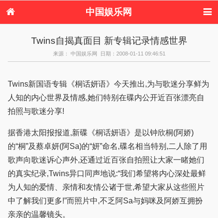
中国娱乐网
首页
新闻
女性
内地娱乐
Twins自揭真面目 新专辑记录情感世界
港台娱乐
日本娱乐
韩国娱乐
欧美娱乐
来源： 中国娱乐网 日期：2008-01-11 09:46:51
体育花边
音乐新闻
影视新闻
内地明星八卦
港台明星八卦
日本韩国明星
欧美明星八卦
娱乐评论
八卦
Twins新国语专辑《桐话妍语》今天推出,为与歌迷分享鲜为
人知的内心世界及情感,她们特别在碟内公开近百张漂亮自
拍照与歌迷分享!
据香港太阳报报道,新碟《桐话妍语》是以钟欣桐(阿娇)
的“桐”及蔡卓妍(阿Sa)的“妍”命名,碟名相当特别,二人除了用
歌声向歌迷诉心声外,还通过近百张自拍照让大家一睹她们
的真实纪录,Twins异口同声地说:“我们希望将内心深处最鲜
为人知的爱情、亲情和友情公诸于世,希望大家从这些照片
中了解我们更多!”而照片中,不乏阿Sa与妈咪及阿娇互拥扮
亲亲的温馨镜头。