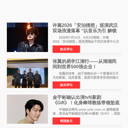
许嵩2026「安泊猜想」巡演武汉
双场浪漫落幕 “以音乐为引 解锁
江城记忆”
2026年7月31日、8月2日两晚，许嵩
2026「安泊猜想」巡回演唱会于武汉体育中心主
体育场盛大开唱。许嵩与数万歌迷在此相聚，从
娱乐评论
浪漫惬意的舞台设计到充满诚意与惊喜的现场互
动，共同开启了一场关于
张翼的易学江湖行——从湖湘民
间到世界500强企业！
张翼的传奇，始于湖南长沙一个普通却又不
凡的家庭。说其普通，是因为那里有世俗的烟火
气；说其不凡，是因为家中有一位洞悉天地玄机
娱乐评论
的长者——他的爷爷。作为当地的风水师，爷爷
是张翼走进易学
金宇彬确认出演tvN新剧
《Gift》！化身棒球教练带领垫底
球队逆袭
中国娱乐网讯 www yule com cn 据韩媒报
道，演员金宇彬确定出演tvN新剧《Gift》，该剧
预计将于下半年播出，引发观众高度期待。
韩国娱乐
本剧改编自同名网络漫画，讲述一位经历意外事
故后获得特殊