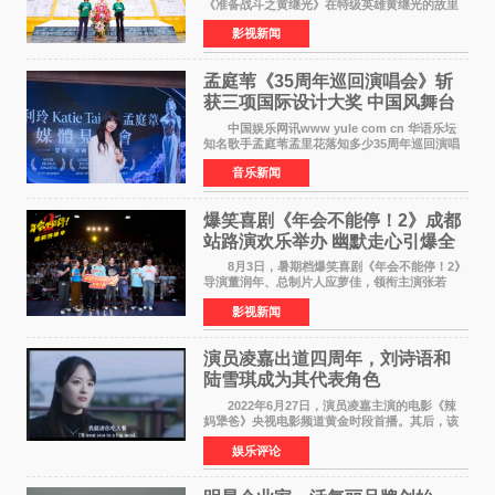
《准备战斗之黄继光》在特级英雄黄继光的故里
——四川省德阳市中江县黄继光出生地正式开
影视新闻
机。本片出品人、总制片人项亮月主持开机仪
式，&zwnj;特级英雄
孟庭苇《35周年巡回演唱会》斩
获三项国际设计大奖 中国风舞台
美学获全球认可
中国娱乐网讯www yule com cn 华语乐坛
知名歌手孟庭苇孟里花落知多少35周年巡回演唱
会再传喜讯。该演唱会先后荣获美国MUSE
音乐新闻
Creative Awards白金奖（Platinum Winner）、
英国London Design
爆笑喜剧《年会不能停！2》成都
站路演欢乐举办 幽默走心引爆全
场共鸣
8月3日，暑期档爆笑喜剧《年会不能停！2》
导演董润年、总制片人应萝佳，领衔主演张若
昀、白客，惊喜出演庄达菲，特别主演孙艺洲，
影视新闻
特别出演田雨，友情出演欧阳奋强出席成都路
演，与观众近距离互
演员凌嘉出道四周年，刘诗语和
陆雪琪成为其代表角色
2022年6月27日，演员凌嘉主演的电影《辣
妈犟爸》央视电影频道黄金时段首播。其后，该
电影在央视电影频道多次复播（2022年8月10
娱乐评论
日，2022年9月30日，2023年7月17日，2025年7
月14日）。除了多次复