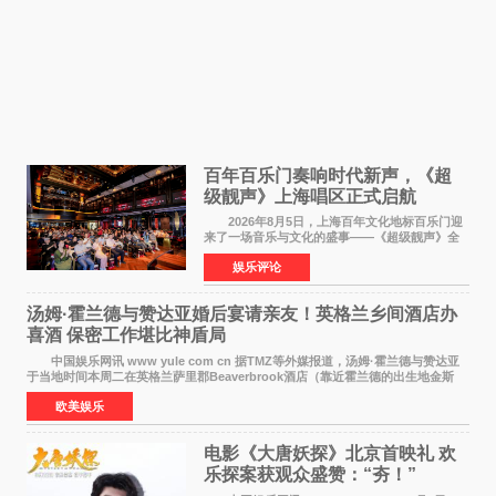
百年百乐门奏响时代新声，《超
级靓声》上海唱区正式启航
2026年8月5日，上海百年文化地标百乐门迎
来了一场音乐与文化的盛事——《超级靓声》全
国励志音乐公益节目上海唱区新闻发布会暨启动
娱乐评论
仪式在此隆重举行。各界领导、嘉宾与媒体朋友
齐聚一堂，共同
汤姆·霍兰德与赞达亚婚后宴请亲友！英格兰乡间酒店办
喜酒 保密工作堪比神盾局
中国娱乐网讯 www yule com cn 据TMZ等外媒报道，汤姆·霍兰德与赞达亚
于当地时间本周二在英格兰萨里郡Beaverbrook酒店（靠近霍兰德的出生地金斯
顿）举办婚宴，邀请家人与朋友们喝喜酒，庆祝
欧美娱乐
电影《大唐妖探》北京首映礼 欢
乐探案获观众盛赞：“夯！”