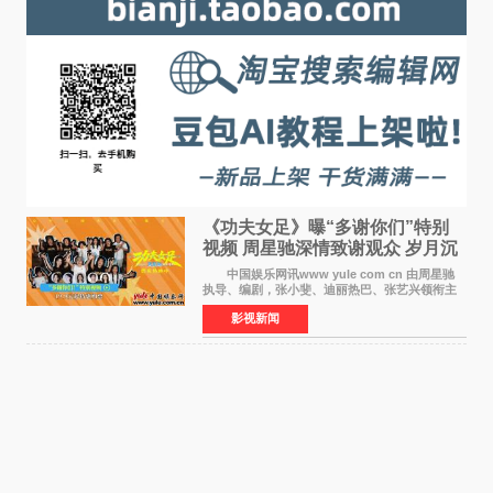
《功夫女足》曝“多谢你们”特别
视频 周星驰深情致谢观众 岁月沉
淀不灭初心
中国娱乐网讯www yule com cn 由周星驰
执导、编剧，张小斐、迪丽热巴、张艺兴领衔主
演，刘嘉玲、佐藤健特别出演，艾米、雪野、蔡
影视新闻
思贝、胡予安、倪好特别介绍的喜剧电影《功夫
女足》释出多谢你