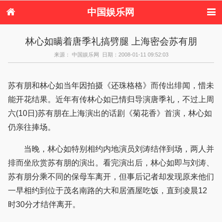
中国娱乐网
首页
新闻
女性
内地娱乐
林心如瞒着唐季礼搞劈腿 上海密会苏有朋
港台娱乐
日本娱乐
韩国娱乐
欧美娱乐
来源： 中国娱乐网 日期：2008-01-11 09:52:03
体育花边
音乐新闻
影视新闻
内地明星八卦
港台明星八卦
日本韩国明星
欧美明星八卦
娱乐评论
八卦
苏有朋和林心如当年因拍摄《还珠格格》而传出绯闻，惜未
能开花结果。近年有传林心如已情归导演唐季礼，不过上周
六(10日)苏有朋在上海演出的话剧《菊花香》首演，林心如
仍亲往捧场。
当晚，林心如特别相约内地演员刘涛结伴到场，两人并
排而坐欣赏苏有朋的演出。看完演出后，林心如即与刘涛、
苏有朋分乘不同的保母车离开，但事后记者却发现原来他们
一早相约到位于茂名南路的大和居酒屋吃饭，直到凌晨12
时30分才结伴离开。