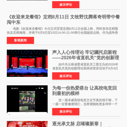
爱 2026 年7 月21 日，
娱乐评论
NBAUNITEDBYJACK&JONES 全国首店，于郑
州正弘城正式启幕。NBA 传奇球星
《欢迎来龙餐馆》定档8月11日 文牧野沈腾蒋奇明带中餐
闯中东
电影《欢迎来龙餐馆》今日正式官宣定档8月11日全国上映，同时发布定档预
告及定档海报，并将于8月8日至10日14:00-21:00举行全国超前点映。作为战争美
食大片，影片讲述的是中国厨师徐福（沈腾
影视新闻
声入人心传理论 牢记嘱托启新程
——2026年省直机关“党的创新理
论我来讲”宣讲活动圆满落幕
由中共云南省委省直机关工委主办的2026年
省直机关党的创新理论我来讲宣讲活动于8月4日
至5日在昆明举办。活动以 "牢记嘱托 感恩奋进
娱乐评论
开创云南发展新局面 "为主题，坚持以新时代中国
特色社会主义
为每一份热爱搭台 让高校电竞回
到最初的模样
这一届卓威高校电竞文化节真的很不错，下
一届一定要邀请我们，也希望能给更多同学一个
来到现场的机会。 2026卓威高校电竞文化节
娱乐评论
已经落下帷幕，在活动结束后，仍有不少高校电
竞社负责人和现
逐光承文脉 启璀璨新章｜