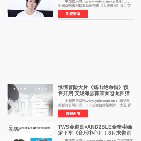
中国娱乐网讯www yule com cn 8月6日，
中国首部喜剧探案动画电影《大唐妖探》在北京
举办电影首映礼。导演程腾、联合导演黄珉、总
影视新闻
制片人曹紫建、制片人李莹莹，配音导演张喆，
对白指导程寅，领
惊悚冒险大片《逃出绝命街》预
售开启 安妮海瑟薇直面恐龙围猎
中国娱乐网讯www yule com cn 由华纳兄
弟影片公司出品，J·J·艾布拉姆斯制片，大卫·罗
伯特·米切尔执导，好莱坞巨星安妮·海瑟薇和伊万
影视新闻
·麦克格雷格领衔主演的2026暑期惊悚冒险大片
《逃出绝
TWS金道勋×AND2BLE金奎彬确
定下车《音乐中心》！8月末告别
MC席位
中国娱乐网讯 www yule com cn 7日据独家