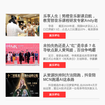
乐享人生｜简橙音乐新课启航，
教育部音乐课程研发专家Andy老
师重磅入驻领航银龄琴声
导语 截至2024年底，我国60岁及以上人
口已突破3 1亿，占总人口比重达22%，银发群体
的精神文化需求日益凸显。2024年1月，国务院办
娱乐评论
公厅印发《关于发展银发经济增进老年人福祉的
意见》——这是
未拍先热还是人“红”是非多？名
导钦点新人黄筠媞，百佳争鸣霸
气回应
近日，曾获金鸡奖、华表奖提名的导演李麒
麟正式公布新片《有凤来仪》主创阵容。李麒麟
早年凭电影《华容道》获得金鸡奖、华表奖提
娱乐评论
名，此后长期参与国内外电影制作，其担任制片
人参与的作品亦曾
从资源扶持到方法陪跑，抖音陪
MCN跑通AI这条路
抖音精选作者@旧梦留声机 自2026年4月开
始运营，通过AI技术还原一位母亲寻找失散女儿
的故事，凭借强情感表达获得大量用户关注，发
娱乐评论
布仅21小时便获得超1亿曝光、超1000万互动。
此后，账号持续沿