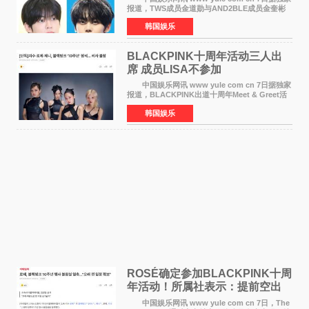
报道，TWS成员金道勋与AND2BLE成员金奎彬
将于8月离开《音乐中心》MC的位置。 金道
韩国娱乐
勋与金奎彬于去年3月与H2H A-NA一起被选为
《音乐中心》MC，约1
BLACKPINK十周年活动三人出
席 成员LISA不参加
中国娱乐网讯 www yule com cn 7日据独家
报道，BLACKPINK出道十周年Meet & Greet活
动将由智秀、ROS&Eacute;、JENNIE出席，
韩国娱乐
LISA将缺席。 此前BLACKPINK所属社YG并
未为组合出道十周年做
ROSÉ确定参加BLACKPINK十周
年活动！所属社表示：提前空出
了时间
中国娱乐网讯 www yule com cn 7日，The