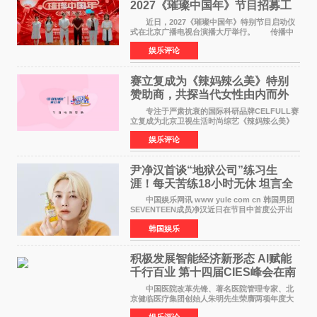
2027《璀璨中国年》节目招募工
作圆满启动
近日，2027《璀璨中国年》特别节目启动仪
式在北京广播电视台演播大厅举行。 传播中
华优秀传统文化，弘扬纯正国风艺术，打造高规
娱乐评论
格、高质感、正能量的文艺盛典，是璀璨中国年
矢志不渝的初心
赛立复成为《辣妈辣么美》特别
赞助商，共探当代女性由内而外
活力美
专注于严肃抗衰的国际科研品牌CELFULL赛
立复成为北京卫视生活时尚综艺《辣妈辣么美》
的特别赞助商,明星辣妈袁咏仪倾情参与，向广大
娱乐评论
都市女性传递健康生活新主张，寄语当代女性在
家庭与自我之间
尹净汉首谈“地狱公司”练习生
涯！每天苦练18小时无休 坦言全
靠成员撑过来
中国娱乐网讯 www yule com cn 韩国男团
SEVENTEEN成员净汉近日在节目中首度公开出
道前的残酷练习生经历，并提及经纪公司Pledis
韩国娱乐
娱乐，引发广泛关注。 在8月2日播出的日本
TBS综艺节目《周
积极发展智能经济新形态 Al赋能
千行百业 第十四届CIES峰会在南
京盛大召开
中国医院改革先锋、著名医院管理专家、北
京健临医疗集团创始人朱明先生荣膺两项年度大
奖 2026年7月31日，盛夏金陵，长江之畔，