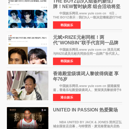
THE BOYZ以9人组签约新生厂
牌！NEW暂时缺席 组合活动将坚
定不移继续
中国娱乐网讯 www yule com cn 6日，
THE BOYZ表示：我们9人一致决定继续进行THE
BOYZ组合活动，并且已经完成了组合团体活动
韩国娱乐
签约。目前正在新生厂牌下进行活动准备。尚未
离开THE BOYZ原所
元斌×RIIZE元彬同框！两
代“WONBIN”联手代言同一品牌
颜值天花板合体
中国娱乐网讯 www yule com cn 演员元斌
与RIIZE成员元彬共同担任同一品牌广告代言人。
6日据独家报道，继演员元斌之后，RIIZE元彬最
韩国娱乐
近也被选为某在线中介平台A公司的共同广告代言
人，两人将作
香港殿堂级填词人黎彼得病逝 享
年76岁​
中国娱乐网讯 www yule com cn 据港媒报
道，香港乐坛殿堂级填词人、资深演员黎彼得于8
月5日上午因病离世，终年76岁。好友钟志光透
港台娱乐
露，黎彼得今年3月中风后便卧床休养，身体机能
持续衰退，最
UNITED IN PASSION 热爱聚场
NBA UNITED BY JACK & JONES 郑州正弘
城全国首店启幕，与特雷西・麦克格雷迪共启热