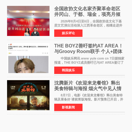
全国政协文化名家齐聚革命老区
井冈山、于都、瑞金，项亮月倾
情献唱《桃花谣》致敬红色沃土
2026年8月4日至6日，全国政协送文化下基
层文艺演出活动深入江西革命老区，相继走进井
冈山、于都长征出发地、瑞金三地。由全国政协
娱乐评论
文化文史和学习委员会副主任、甘肃省政协原主
席欧阳坚率团，一
THE BOYZ善旴签约AT AREA！
与Groovy Room联手 个人+团体
活动并行
中国娱乐网讯 www yule com cn 7日据独家
报道，THE BOYZ成员善旴已与AT AREA签订了
专属合约。AT AREA是由知名制作人组合
韩国娱乐
Groovy Room创立的hip-hop厂牌，旗下拥有多
位实力派音乐人，在韩
沈腾新片《欢迎来龙餐馆》释出
美食特辑与海报 烟火气中见人情
温暖
8月7日，电影《欢迎来龙餐馆》释出美食特
辑及菜备好 请就胃版海报。影片预售已开启，并
将于8月8日至10日14:00-21:00举行全国超前点
影视新闻
映。电影《欢迎来龙餐馆》作为战争美食喜剧大
片，讲述了中国