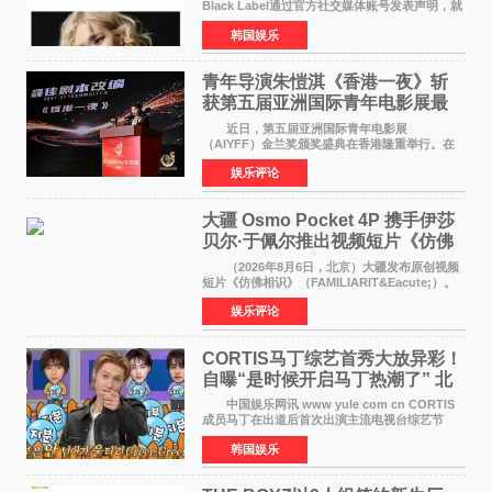
Black Label通过官方社交媒体账号发表声明，就
近期网络上关于ROS&Eacute;个人行程及是否参
韩国娱乐
加BLACKPINK出道纪念活动的种种猜测作出正
式回应。 Th
青年导演朱愷淇《香港一夜》斩
获第五届亚洲国际青年电影展最
佳剧本改编奖
近日，第五届亚洲国际青年电影展
（AIYFF）金兰奖颁奖盛典在香港隆重举行。在
这场汇聚数百位海内外电影人、文化界人士及媒
娱乐评论
体代表的亚洲青年影视盛会上，香港本土电影
《香港一夜》（Dawn in Ho
大疆 Osmo Pocket 4P 携手伊莎
贝尔·于佩尔推出视频短片《仿佛
相识》
（2026年8月6日，北京）大疆发布原创视频
短片《仿佛相识》（FAMILIARIT&Eacute;）。
视频短片由戛纳国际电影节最佳女演员伊莎贝尔·
娱乐评论
于佩尔（Isabelle Huppert）主演，全程使用大
疆首款双主摄口
CORTIS马丁综艺首秀大放异彩！
自曝“是时候开启马丁热潮了” 北
美巡演火热进行中
中国娱乐网讯 www yule com cn CORTIS
成员马丁在出道后首次出演主流电视台综艺节
目，展现了多才多艺的魅力。 马丁出演了5日
韩国娱乐
播出的MBC《Radio Star》Fashion与Passion
之间，I&lsquo;m