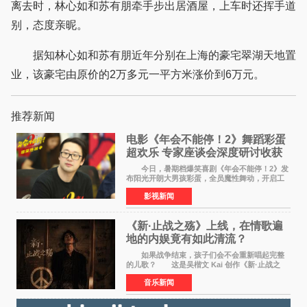
离去时，林心如和苏有朋牵手步出居酒屋，上车时还挥手道
别，态度亲昵。
据知林心如和苏有朋近年分别在上海的豪宅翠湖天地置
业，该豪宅由原价的2万多元一平方米涨价到6万元。
推荐新闻
电影《年会不能停！2》舞蹈彩蛋
超欢乐 专家座谈会深度研讨收获
满满
今日，暑期档爆笑喜剧《年会不能停！2》发
布阳光开朗大男孩彩蛋，全员魔性舞动，开启工
位狂欢模式。影片于昨日同步举办专家座谈会，
影视新闻
导演董润年、总制片人应萝佳出席现场，与一众
业内、学界专家
《新·止战之殇》上线，在情歌遍
地的内娱竟有如此清流？
如果战争结束，孩子们会不会重新唱起完整
的儿歌？ 这是吴楷文 Kai 创作《新·止战之
殇》时最初的想法。 从伊朗相关冲突引发的
音乐新闻
地区局势，到世界各地仍在发生的动荡与不安，
战争从来不只