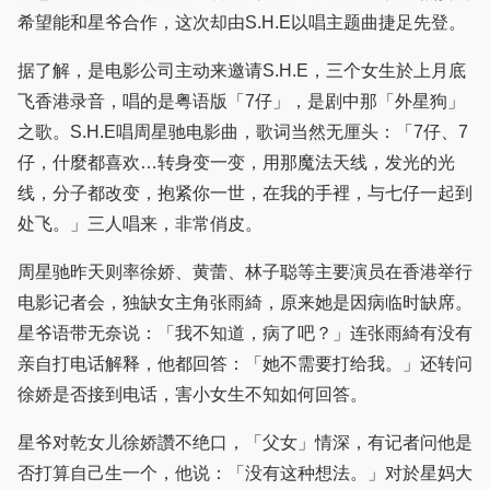
希望能和星爷合作，这次却由S.H.E以唱主题曲捷足先登。
据了解，是电影公司主动来邀请S.H.E，三个女生於上月底
飞香港录音，唱的是粤语版「7仔」，是剧中那「外星狗」
之歌。S.H.E唱周星驰电影曲，歌词当然无厘头：「7仔、7
仔，什麼都喜欢…转身变一变，用那魔法天线，发光的光
线，分子都改变，抱紧你一世，在我的手裡，与七仔一起到
处飞。」三人唱来，非常俏皮。
周星驰昨天则率徐娇、黄蕾、林子聪等主要演员在香港举行
电影记者会，独缺女主角张雨綺，原来她是因病临时缺席。
星爷语带无奈说：「我不知道，病了吧？」连张雨綺有没有
亲自打电话解释，他都回答：「她不需要打给我。」还转问
徐娇是否接到电话，害小女生不知如何回答。
星爷对乾女儿徐娇讚不绝口，「父女」情深，有记者问他是
否打算自己生一个，他说：「没有这种想法。」对於星妈大