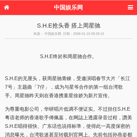
中国娱乐网
首页
新闻
女性
内地娱乐
S.H.E抢头香 搭上周星驰
港台娱乐
日本娱乐
韩国娱乐
欧美娱乐
来源： 中国娱乐网 日期：2008-01-15 08:29:16
体育花边
音乐新闻
影视新闻
内地明星八卦
港台明星八卦
日本韩国明星
欧美明星八卦
娱乐评论
八卦
S.H.E终於和周星驰合作。
S.H.E的无厘头，获周星驰青睞，受邀演唱春节大片「长江
7号」主题曲「7仔」，成为与星爷合作的第一组台湾歌
手。周星驰昨天则在香港携童星徐娇为新片宣传。
为尊重电影公司，华研唱片低调不便证实。不过担任S.H.E
粤语老师的香港歌手傅佩嘉，在网誌上透露录音过程，讚美
S.H.E唱得很快、广东话也说得标準，使得此一高度保密的
消息曝光，台湾歌迷甚至转载到官网上。先前包括孙燕姿都