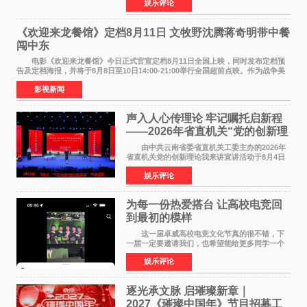
娱乐评论
NBAUNITEDBYJACK&JONES 全国首店，于郑
州正弘城正式启幕。NBA 传奇球星
《欢迎来龙餐馆》定档8月11日 文牧野沈腾蒋奇明带中餐
闯中东
电影《欢迎来龙餐馆》今日正式官宣定档8月11日全国上映，同时发布定档预
告及定档海报，并将于8月8日至10日14:00-21:00举行全国超前点映。作为战争美
食大片，影片讲述的是中国厨师徐福（沈腾
影视新闻
声入人心传理论 牢记嘱托启新程
——2026年省直机关“党的创新理
论我来讲”宣讲活动圆满落幕
由中共云南省委省直机关工委主办的2026年
省直机关党的创新理论我来讲宣讲活动于8月4日
至5日在昆明举办。活动以 "牢记嘱托 感恩奋进
娱乐评论
开创云南发展新局面 "为主题，坚持以新时代中国
特色社会主义
为每一份热爱搭台 让高校电竞回
到最初的模样
这一届卓威高校电竞文化节真的很不错，下
一届一定要邀请我们，也希望能给更多同学一个
来到现场的机会。 2026卓威高校电竞文化节
娱乐评论
已经落下帷幕，在活动结束后，仍有不少高校电
竞社负责人和现
逐光承文脉 启璀璨新章｜
2027《璀璨中国年》节目招募工