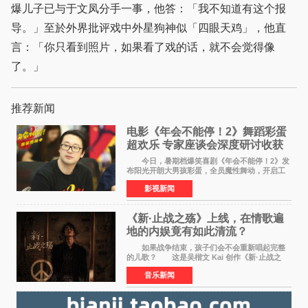
爆儿子已与于文凤分手一事，他答：「我不知道有这个报
导。」至於外界批评戏中外星狗神似「四眼天鸡」，他直
言：「你只看到照片，如果看了戏的话，就不会觉得像
了。」
推荐新闻
电影《年会不能停！2》舞蹈彩蛋
超欢乐 专家座谈会深度研讨收获
满满
今日，暑期档爆笑喜剧《年会不能停！2》发
布阳光开朗大男孩彩蛋，全员魔性舞动，开启工
位狂欢模式。影片于昨日同步举办专家座谈会，
影视新闻
导演董润年、总制片人应萝佳出席现场，与一众
业内、学界专家
《新·止战之殇》上线，在情歌遍
地的内娱竟有如此清流？
如果战争结束，孩子们会不会重新唱起完整
的儿歌？ 这是吴楷文 Kai 创作《新·止战之
殇》时最初的想法。 从伊朗相关冲突引发的
音乐新闻
地区局势，到世界各地仍在发生的动荡与不安，
战争从来不只