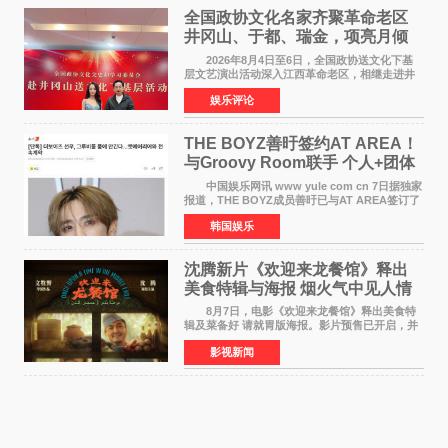
全国政协文化名家齐聚革命老区
井冈山、于都、瑞金，项亮月倾
情献唱《桃花谣》致敬红色沃土
2026年8月4日至6日，全国政协送文化下基
层文艺演出活动深入江西革命老区，相继走进井
冈山、于都长征出发地、瑞金三地。由全国政协
娱乐评论
文化文史和学习委员会副主任、甘肃省政协原主
席欧阳坚率团，一
THE BOYZ善旴签约AT AREA！
与Groovy Room联手 个人+团体
活动并行
中国娱乐网讯 www yule com cn 7日据独家
报道，THE BOYZ成员善旴已与AT AREA签订了
专属合约。AT AREA是由知名制作人组合
韩国娱乐
Groovy Room创立的hip-hop厂牌，旗下拥有多
位实力派音乐人，在韩
沈腾新片《欢迎来龙餐馆》释出
美食特辑与海报 烟火气中见人情
温暖
8月7日，电影《欢迎来龙餐馆》释出美食特
辑及菜备好 请就胃版海报。影片预售已开启，并
将于8月8日至10日14:00-21:00举行全国超前点
影视新闻
映。电影《欢迎来龙餐馆》作为战争美食喜剧大
片，讲述了中国