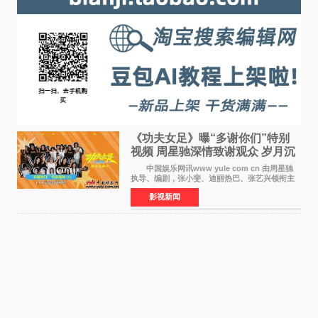
《功夫女足》曝“多谢你们”特别
视频 周星驰深情致谢观众 岁月沉
淀不灭初心
中国娱乐网讯www yule com cn 由周星驰
执导、编剧，张小斐、迪丽热巴、张艺兴领衔主
演，刘嘉玲、佐藤健特别出演，艾米、雪野、蔡
影视新闻
思贝、胡予安、倪好特别介绍的喜剧电影《功夫
女足》释出多谢你