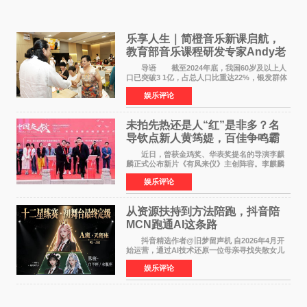
乐享人生｜简橙音乐新课启航，
教育部音乐课程研发专家Andy老
师重磅入驻领航银龄琴声
导语 截至2024年底，我国60岁及以上人
口已突破3 1亿，占总人口比重达22%，银发群体
的精神文化需求日益凸显。2024年1月，国务院办
娱乐评论
公厅印发《关于发展银发经济增进老年人福祉的
意见》——这是
未拍先热还是人“红”是非多？名
导钦点新人黄筠媞，百佳争鸣霸
气回应
近日，曾获金鸡奖、华表奖提名的导演李麒
麟正式公布新片《有凤来仪》主创阵容。李麒麟
早年凭电影《华容道》获得金鸡奖、华表奖提
娱乐评论
名，此后长期参与国内外电影制作，其担任制片
人参与的作品亦曾
从资源扶持到方法陪跑，抖音陪
MCN跑通AI这条路
抖音精选作者@旧梦留声机 自2026年4月开
始运营，通过AI技术还原一位母亲寻找失散女儿
的故事，凭借强情感表达获得大量用户关注，发
娱乐评论
布仅21小时便获得超1亿曝光、超1000万互动。
此后，账号持续沿