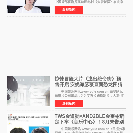
中国首部喜剧探案动画电影《大唐妖探》在北京
举办电影首映礼。导演程腾、联合导演黄珉、总
影视新闻
制片人曹紫建、制片人李莹莹，配音导演张喆，
对白指导程寅，领
惊悚冒险大片《逃出绝命街》预
售开启 安妮海瑟薇直面恐龙围猎
中国娱乐网讯www yule com cn 由华纳兄
弟影片公司出品，J·J·艾布拉姆斯制片，大卫·罗
伯特·米切尔执导，好莱坞巨星安妮·海瑟薇和伊万
影视新闻
·麦克格雷格领衔主演的2026暑期惊悚冒险大片
《逃出绝
TWS金道勋×AND2BLE金奎彬确
定下车《音乐中心》！8月末告别
MC席位
中国娱乐网讯 www yule com cn 7日据独家
报道，TWS成员金道勋与AND2BLE成员金奎彬