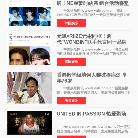
牌！NEW暂时缺席 组合活动将坚
定不移继续
中国娱乐网讯 www yule com cn 6日，
THE BOYZ表示：我们9人一致决定继续进行THE
BOYZ组合活动，并且已经完成了组合团体活动
韩国娱乐
签约。目前正在新生厂牌下进行活动准备。尚未
离开THE BOYZ原所
元斌×RIIZE元彬同框！两
代“WONBIN”联手代言同一品牌
颜值天花板合体
中国娱乐网讯 www yule com cn 演员元斌
与RIIZE成员元彬共同担任同一品牌广告代言人。
6日据独家报道，继演员元斌之后，RIIZE元彬最
韩国娱乐
近也被选为某在线中介平台A公司的共同广告代言
人，两人将作
香港殿堂级填词人黎彼得病逝 享
年76岁​
中国娱乐网讯 www yule com cn 据港媒报
道，香港乐坛殿堂级填词人、资深演员黎彼得于8
月5日上午因病离世，终年76岁。好友钟志光透
港台娱乐
露，黎彼得今年3月中风后便卧床休养，身体机能
持续衰退，最
UNITED IN PASSION 热爱聚场
NBA UNITED BY JACK & JONES 郑州正弘
城全国首店启幕，与特雷西・麦克格雷迪共启热
爱 2026 年7 月21 日，