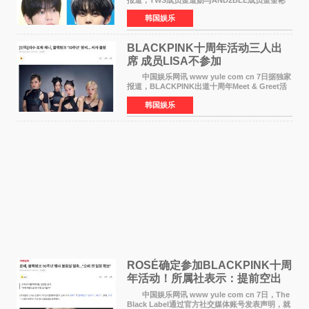
将于8月离开《音乐中心》MC的位置。 金道
韩国娱乐
勋与金奎彬于去年3月与H2H A-NA一起被选为
《音乐中心》MC，约1
BLACKPINK十周年活动三人出
席 成员LISA不参加
中国娱乐网讯 www yule com cn 7日据独家
报道，BLACKPINK出道十周年Meet & Greet活
动将由智秀、ROS&Eacute;、JENNIE出席，
韩国娱乐
LISA将缺席。 此前BLACKPINK所属社YG并
未为组合出道十周年做
ROSÉ确定参加BLACKPINK十周
年活动！所属社表示：提前空出
了时间
中国娱乐网讯 www yule com cn 7日，The
Black Label通过官方社交媒体账号发表声明，就