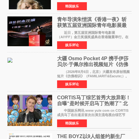
近期网络上关于ROS&Eacute;个人行程及是否参
韩国娱乐
加BLACKPINK出道纪念活动的种种猜测作出正
式回应。 Th
青年导演朱愷淇《香港一夜》斩
获第五届亚洲国际青年电影展最
佳剧本改编奖
近日，第五届亚洲国际青年电影展
（AIYFF）金兰奖颁奖盛典在香港隆重举行。在
这场汇聚数百位海内外电影人、文化界人士及媒
娱乐评论
体代表的亚洲青年影视盛会上，香港本土电影
《香港一夜》（Dawn in Ho
大疆 Osmo Pocket 4P 携手伊莎
贝尔·于佩尔推出视频短片《仿佛
相识》
（2026年8月6日，北京）大疆发布原创视频
短片《仿佛相识》（FAMILIARIT&Eacute;）。
视频短片由戛纳国际电影节最佳女演员伊莎贝尔·
娱乐评论
于佩尔（Isabelle Huppert）主演，全程使用大
疆首款双主摄口
CORTIS马丁综艺首秀大放异彩！
自曝“是时候开启马丁热潮了” 北
美巡演火热进行中
中国娱乐网讯 www yule com cn CORTIS
成员马丁在出道后首次出演主流电视台综艺节
目，展现了多才多艺的魅力。 马丁出演了5日
韩国娱乐
播出的MBC《Radio Star》Fashion与Passion
之间，I&lsquo;m
THE BOYZ以9人组签约新生厂