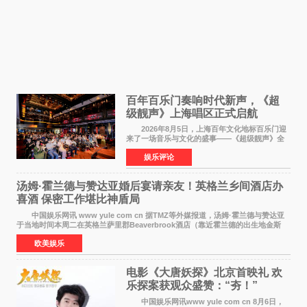
百年百乐门奏响时代新声，《超
级靓声》上海唱区正式启航
2026年8月5日，上海百年文化地标百乐门迎
来了一场音乐与文化的盛事——《超级靓声》全
国励志音乐公益节目上海唱区新闻发布会暨启动
娱乐评论
仪式在此隆重举行。各界领导、嘉宾与媒体朋友
齐聚一堂，共同
汤姆·霍兰德与赞达亚婚后宴请亲友！英格兰乡间酒店办
喜酒 保密工作堪比神盾局
中国娱乐网讯 www yule com cn 据TMZ等外媒报道，汤姆·霍兰德与赞达亚
于当地时间本周二在英格兰萨里郡Beaverbrook酒店（靠近霍兰德的出生地金斯
顿）举办婚宴，邀请家人与朋友们喝喜酒，庆祝
欧美娱乐
电影《大唐妖探》北京首映礼 欢
乐探案获观众盛赞：“夯！”
中国娱乐网讯www yule com cn 8月6日，