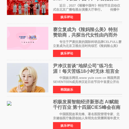
作圆满启动
近日，2027《璀璨中国年》特别节目启动仪
式在北京广播电视台演播大厅举行。 传播中
华优秀传统文化，弘扬纯正国风艺术，打造高规
娱乐评论
格、高质感、正能量的文艺盛典，是璀璨中国年
矢志不渝的初心
赛立复成为《辣妈辣么美》特别
赞助商，共探当代女性由内而外
活力美
专注于严肃抗衰的国际科研品牌CELFULL赛
立复成为北京卫视生活时尚综艺《辣妈辣么美》
的特别赞助商,明星辣妈袁咏仪倾情参与，向广大
娱乐评论
都市女性传递健康生活新主张，寄语当代女性在
家庭与自我之间
尹净汉首谈“地狱公司”练习生
涯！每天苦练18小时无休 坦言全
靠成员撑过来
中国娱乐网讯 www yule com cn 韩国男团
SEVENTEEN成员净汉近日在节目中首度公开出
道前的残酷练习生经历，并提及经纪公司Pledis
韩国娱乐
娱乐，引发广泛关注。 在8月2日播出的日本
TBS综艺节目《周
积极发展智能经济新形态 Al赋能
千行百业 第十四届CIES峰会在南
京盛大召开
中国医院改革先锋、著名医院管理专家、北
京健临医疗集团创始人朱明先生荣膺两项年度大
奖 2026年7月31日，盛夏金陵，长江之畔，
娱乐评论
以重落地·真务实·强链接为主题的2026&lsquo;人