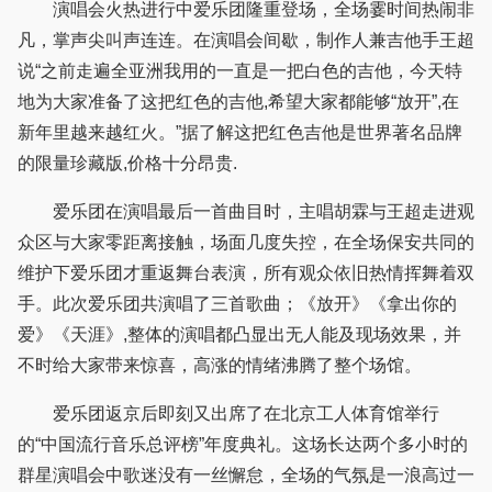
演唱会火热进行中爱乐团隆重登场，全场霎时间热闹非
凡，掌声尖叫声连连。在演唱会间歇，制作人兼吉他手王超
说“之前走遍全亚洲我用的一直是一把白色的吉他，今天特
地为大家准备了这把红色的吉他,希望大家都能够“放开”,在
新年里越来越红火。”据了解这把红色吉他是世界著名品牌
的限量珍藏版,价格十分昂贵.
爱乐团在演唱最后一首曲目时，主唱胡霖与王超走进观
众区与大家零距离接触，场面几度失控，在全场保安共同的
维护下爱乐团才重返舞台表演，所有观众依旧热情挥舞着双
手。此次爱乐团共演唱了三首歌曲；《放开》《拿出你的
爱》《天涯》,整体的演唱都凸显出无人能及现场效果，并
不时给大家带来惊喜，高涨的情绪沸腾了整个场馆。
爱乐团返京后即刻又出席了在北京工人体育馆举行
的“中国流行音乐总评榜”年度典礼。这场长达两个多小时的
群星演唱会中歌迷没有一丝懈怠，全场的气氛是一浪高过一