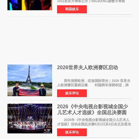
10日在官方博客公开了BIGBANG新数字单曲
《BiiiG》的海报，宣布新歌将于8月19日——组
韩国娱乐
合出道20周年纪念日正式发行。歌名取自意为"巨
大""宏大"的"BIG"
2026世界夫人欧洲赛区启动
两年深耕欧洲，绽放国际荣光｜2026 世界夫
人欧洲赛区重磅启幕 时隔两年深耕积淀，跨
越多国文化游学！伴随着国际影响力持续攀升，
娱乐评论
2026 世界夫人欧洲赛区正式全面启动。本次赛区
落地，是世
2026《中央电视台影视城全国少
儿艺术人才选拔》全国总决赛圆
满落幕
2026年《中央电视台影视城全国少儿艺术人
才选拔》活动全国总决赛8月2日至4日在北京星光
影视园成功举办！ 活动于8月2日迎来全国总
娱乐评论
决赛的盛大开幕。一年一度的该项活动依然延续
着经典的四大板