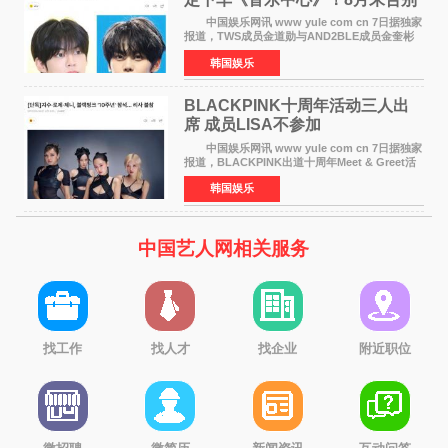
MC席位
中国娱乐网讯 www yule com cn 7日据独家
报道，TWS成员金道勋与AND2BLE成员金奎彬
将于8月离开《音乐中心》MC的位置。 金道
韩国娱乐
勋与金奎彬于去年3月与H2H A-NA一起被选为
《音乐中心》MC，约1
BLACKPINK十周年活动三人出
席 成员LISA不参加
中国娱乐网讯 www yule com cn 7日据独家
报道，BLACKPINK出道十周年Meet & Greet活
动将由智秀、ROS&Eacute;、JENNIE出席，
韩国娱乐
LISA将缺席。 此前BLACKPINK所属社YG并
未为组合出道十周年做
中国艺人网相关服务
找工作
找人才
找企业
附近职位