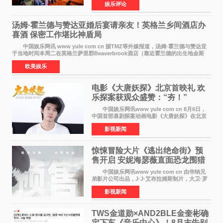
娱乐评论
仪式在此隆重举行。各界领导、嘉宾与媒体朋友
齐聚一堂，共同
汤姆·霍兰德与赞达亚婚后宴请亲友！英格兰乡间酒店办
喜酒 保密工作堪比神盾局
中国娱乐网讯 www yule com cn 据TMZ等外媒报道，汤姆·霍兰德与赞达亚
于当地时间本周二在英格兰萨里郡Beaverbrook酒店（靠近霍兰德的出生地金斯
顿）举办婚宴，邀请家人与朋友们喝喜酒，庆祝
欧美娱乐
电影《大唐妖探》北京首映礼 欢
乐探案获观众盛赞：“夯！”
中国娱乐网讯www yule com cn 8月6日，
中国首部喜剧探案动画电影《大唐妖探》在北京
举办电影首映礼。导演程腾、联合导演黄珉、总
影视新闻
制片人曹紫建、制片人李莹莹，配音导演张喆，
对白指导程寅，领
惊悚冒险大片《逃出绝命街》预
售开启 安妮海瑟薇直面恐龙围猎
中国娱乐网讯www yule com cn 由华纳兄
弟影片公司出品，J·J·艾布拉姆斯制片，大卫·罗
伯特·米切尔执导，好莱坞巨星安妮·海瑟薇和伊万
影视新闻
·麦克格雷格领衔主演的2026暑期惊悚冒险大片
《逃出绝
TWS金道勋×AND2BLE金奎彬确
定下车《音乐中心》！8月末告别