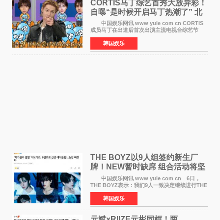
CORTIS马丁综艺首秀大放异彩！
自曝“是时候开启马丁热潮了” 北
美巡演火热进行中
中国娱乐网讯 www yule com cn CORTIS
成员马丁在出道后首次出演主流电视台综艺节
目，展现了多才多艺的魅力。 马丁出演了5日
韩国娱乐
播出的MBC《Radio Star》Fashion与Passion
之间，I&lsquo;m
THE BOYZ以9人组签约新生厂
牌！NEW暂时缺席 组合活动将坚
定不移继续
中国娱乐网讯 www yule com cn 6日，
THE BOYZ表示：我们9人一致决定继续进行THE
BOYZ组合活动，并且已经完成了组合团体活动
韩国娱乐
签约。目前正在新生厂牌下进行活动准备。尚未
离开THE BOYZ原所
元斌×RIIZE元彬同框！两