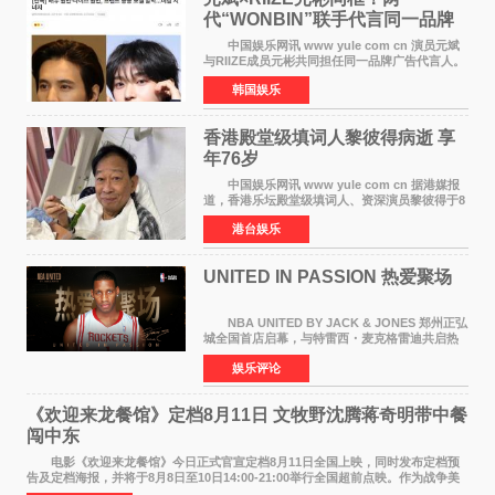
代“WONBIN”联手代言同一品牌
颜值天花板合体
中国娱乐网讯 www yule com cn 演员元斌
与RIIZE成员元彬共同担任同一品牌广告代言人。
6日据独家报道，继演员元斌之后，RIIZE元彬最
韩国娱乐
近也被选为某在线中介平台A公司的共同广告代言
人，两人将作
香港殿堂级填词人黎彼得病逝 享
年76岁​
中国娱乐网讯 www yule com cn 据港媒报
道，香港乐坛殿堂级填词人、资深演员黎彼得于8
月5日上午因病离世，终年76岁。好友钟志光透
港台娱乐
露，黎彼得今年3月中风后便卧床休养，身体机能
持续衰退，最
UNITED IN PASSION 热爱聚场
NBA UNITED BY JACK & JONES 郑州正弘
城全国首店启幕，与特雷西・麦克格雷迪共启热
爱 2026 年7 月21 日，
娱乐评论
NBAUNITEDBYJACK&JONES 全国首店，于郑
州正弘城正式启幕。NBA 传奇球星
《欢迎来龙餐馆》定档8月11日 文牧野沈腾蒋奇明带中餐
闯中东
电影《欢迎来龙餐馆》今日正式官宣定档8月11日全国上映，同时发布定档预
告及定档海报，并将于8月8日至10日14:00-21:00举行全国超前点映。作为战争美
食大片，影片讲述的是中国厨师徐福（沈腾