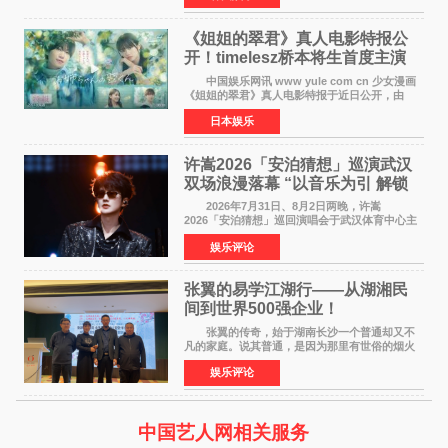
期周单曲排行
《姐姐的翠君》真人电影特报公
开！timelesz桥本将生首度主演
12月4日上映
中国娱乐网讯 www yule com cn 少女漫画
《姐姐的翠君》真人电影特报于近日公开，由
timelesz成员桥本将生担任主演，这也是他首次
日本娱乐
担任电影主演，引发高度关注。 女高中生咲
苗翠（中岛瑠菜
许嵩2026「安泊猜想」巡演武汉
双场浪漫落幕 “以音乐为引 解锁
江城记忆”
2026年7月31日、8月2日两晚，许嵩
2026「安泊猜想」巡回演唱会于武汉体育中心主
体育场盛大开唱。许嵩与数万歌迷在此相聚，从
娱乐评论
浪漫惬意的舞台设计到充满诚意与惊喜的现场互
动，共同开启了一场关于
张翼的易学江湖行——从湖湘民
间到世界500强企业！
张翼的传奇，始于湖南长沙一个普通却又不
凡的家庭。说其普通，是因为那里有世俗的烟火
气；说其不凡，是因为家中有一位洞悉天地玄机
娱乐评论
的长者——他的爷爷。作为当地的风水师，爷爷
是张翼走进易学
中国艺人网相关服务