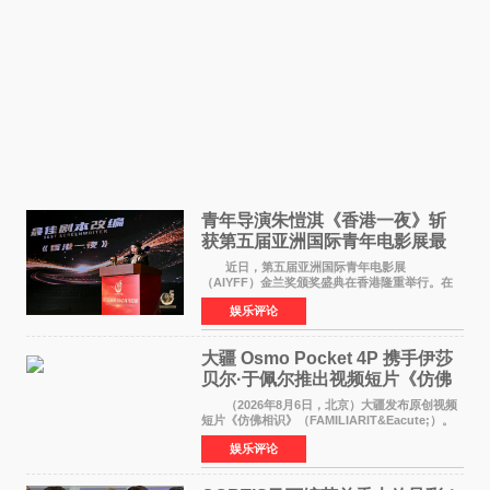
青年导演朱愷淇《香港一夜》斩
获第五届亚洲国际青年电影展最
佳剧本改编奖
近日，第五届亚洲国际青年电影展
（AIYFF）金兰奖颁奖盛典在香港隆重举行。在
这场汇聚数百位海内外电影人、文化界人士及媒
娱乐评论
体代表的亚洲青年影视盛会上，香港本土电影
《香港一夜》（Dawn in Ho
大疆 Osmo Pocket 4P 携手伊莎
贝尔·于佩尔推出视频短片《仿佛
相识》
（2026年8月6日，北京）大疆发布原创视频
短片《仿佛相识》（FAMILIARIT&Eacute;）。
视频短片由戛纳国际电影节最佳女演员伊莎贝尔·
娱乐评论
于佩尔（Isabelle Huppert）主演，全程使用大
疆首款双主摄口