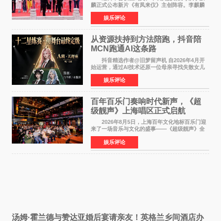
麟正式公布新片《有凤来仪》主创阵容。李麒麟
早年凭电影《华容道》获得金鸡奖、华表奖提
娱乐评论
名，此后长期参与国内外电影制作，其担任制片
人参与的作品亦曾
从资源扶持到方法陪跑，抖音陪
MCN跑通AI这条路
抖音精选作者@旧梦留声机 自2026年4月开
始运营，通过AI技术还原一位母亲寻找失散女儿
的故事，凭借强情感表达获得大量用户关注，发
娱乐评论
布仅21小时便获得超1亿曝光、超1000万互动。
此后，账号持续沿
百年百乐门奏响时代新声，《超
级靓声》上海唱区正式启航
2026年8月5日，上海百年文化地标百乐门迎
来了一场音乐与文化的盛事——《超级靓声》全
国励志音乐公益节目上海唱区新闻发布会暨启动
娱乐评论
仪式在此隆重举行。各界领导、嘉宾与媒体朋友
齐聚一堂，共同
汤姆·霍兰德与赞达亚婚后宴请亲友！英格兰乡间酒店办