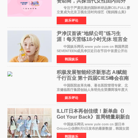
赞助商，共探当代女性由内而外
活力美
专注于严肃抗衰的国际科研品牌CELFULL赛
立复成为北京卫视生活时尚综艺《辣妈辣么美》
的特别赞助商,明星辣妈袁咏仪倾情参与，向广大
娱乐评论
都市女性传递健康生活新主张，寄语当代女性在
家庭与自我之间
尹净汉首谈“地狱公司”练习生
涯！每天苦练18小时无休 坦言全
靠成员撑过来
中国娱乐网讯 www yule com cn 韩国男团
SEVENTEEN成员净汉近日在节目中首度公开出
道前的残酷练习生经历，并提及经纪公司Pledis
韩国娱乐
娱乐，引发广泛关注。 在8月2日播出的日本
TBS综艺节目《周
积极发展智能经济新形态 Al赋能
千行百业 第十四届CIES峰会在南
京盛大召开
中国医院改革先锋、著名医院管理专家、北
京健临医疗集团创始人朱明先生荣膺两项年度大
奖 2026年7月31日，盛夏金陵，长江之畔，
娱乐评论
以重落地·真务实·强链接为主题的2026&lsquo;人
工智能+&rsquo
ILLIT日本再创佳绩！新单曲《I
Got Your Back》首周销量刷新自
身纪录
中国娱乐网讯 www yule com cn 据日本
Oricon公信榜8月5日发布的最新数据，韩国女团
ILLIT在日本发行的第二张单曲《I Got Your
韩国娱乐
Back》首周销量达到71,009张，成功跻身最新一