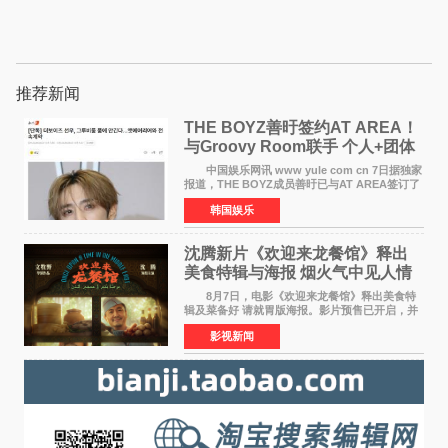
推荐新闻
THE BOYZ善旴签约AT AREA！
与Groovy Room联手 个人+团体
活动并行
中国娱乐网讯 www yule com cn 7日据独家
报道，THE BOYZ成员善旴已与AT AREA签订了
专属合约。AT AREA是由知名制作人组合
韩国娱乐
Groovy Room创立的hip-hop厂牌，旗下拥有多
位实力派音乐人，在韩
沈腾新片《欢迎来龙餐馆》释出
美食特辑与海报 烟火气中见人情
温暖
8月7日，电影《欢迎来龙餐馆》释出美食特
辑及菜备好 请就胃版海报。影片预售已开启，并
将于8月8日至10日14:00-21:00举行全国超前点
影视新闻
映。电影《欢迎来龙餐馆》作为战争美食喜剧大
片，讲述了中国