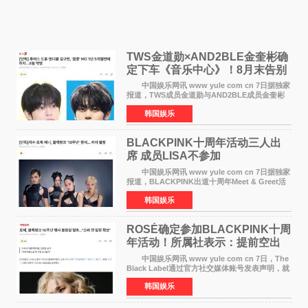
TWS金道勋×AND2BLE金奎彬确
定下车《音乐中心》！8月末告别
MC席位
中国娱乐网讯 www yule com cn 7日据独家
报道，TWS成员金道勋与AND2BLE成员金奎彬
将于8月离开《音乐中心》MC的位置。 金道
韩国娱乐
勋与金奎彬于去年3月与H2H A-NA一起被选为
《音乐中心》MC，约1
BLACKPINK十周年活动三人出
席 成员LISA不参加
中国娱乐网讯 www yule com cn 7日据独家
报道，BLACKPINK出道十周年Meet & Greet活
动将由智秀、ROS&Eacute;、JENNIE出席，
韩国娱乐
LISA将缺席。 此前BLACKPINK所属社YG并
未为组合出道十周年做
ROSÉ确定参加BLACKPINK十周
年活动！所属社表示：提前空出
了时间
中国娱乐网讯 www yule com cn 7日，The
Black Label通过官方社交媒体账号发表声明，就
近期网络上关于ROS&Eacute;个人行程及是否参
韩国娱乐
加BLACKPINK出道纪念活动的种种猜测作出正
式回应。 Th