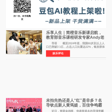
乐享人生｜简橙音乐新课启航，
教育部音乐课程研发专家Andy老
师重磅入驻领航银龄琴声
导语 截至2024年底，我国60岁及以上人
口已突破3 1亿，占总人口比重达22%，银发群体
的精神文化需求日益凸显。2024年1月，国务院办
娱乐评论
公厅印发《关于发展银发经济增进老年人福祉的
意见》——这是
未拍先热还是人“红”是非多？名
导钦点新人黄筠媞，百佳争鸣霸
气回应
近日，曾获金鸡奖、华表奖提名的导演李麒