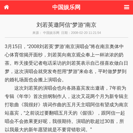
中国娱乐网
首页
新闻
女性
内地娱乐
刘若英邀阿信“梦游”南京
港台娱乐
日本娱乐
韩国娱乐
欧美娱乐
来源： 中国娱乐网 日期：2008-02-20 11:21:54
体育花边
音乐新闻
影视新闻
内地明星八卦
港台明星八卦
日本韩国明星
欧美明星八卦
娱乐评论
3月15日，“2008刘若英‘梦游’南京演唱会”将在南京奥体中
八卦
心体育馆揭开面纱，刘若英向南京观众奉上一杯浓浓的奶
茶。昨天接受记者电话采访的刘若英表示自己很喜欢做白日
梦，这次演唱会就突发奇想用“梦游”来命名，平时做梦梦到
的婚礼场面也会搬上演唱会。
这次刘若英的演唱会也向各路嘉宾发出邀请，7年前为
专辑《年华》首次担纲制作人，这次又花两个月为新专辑主
打歌曲《我很好》填词作曲的五月天主唱阿信有望成为南京
站嘉宾，“之前说过要翻唱五月天的《倔强》，跟阿信一起
唱会不会效果更好呢，我很期待。演唱的歌超过30首，所
以我最大的新年愿望就是不要背错歌词。”