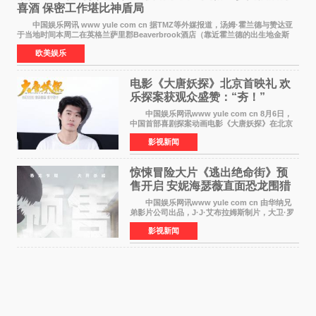
喜酒 保密工作堪比神盾局
中国娱乐网讯 www yule com cn 据TMZ等外媒报道，汤姆·霍兰德与赞达亚
于当地时间本周二在英格兰萨里郡Beaverbrook酒店（靠近霍兰德的出生地金斯
顿）举办婚宴，邀请家人与朋友们喝喜酒，庆祝
欧美娱乐
电影《大唐妖探》北京首映礼 欢
乐探案获观众盛赞：“夯！”
中国娱乐网讯www yule com cn 8月6日，
中国首部喜剧探案动画电影《大唐妖探》在北京
举办电影首映礼。导演程腾、联合导演黄珉、总
影视新闻
制片人曹紫建、制片人李莹莹，配音导演张喆，
对白指导程寅，领
惊悚冒险大片《逃出绝命街》预
售开启 安妮海瑟薇直面恐龙围猎
中国娱乐网讯www yule com cn 由华纳兄
弟影片公司出品，J·J·艾布拉姆斯制片，大卫·罗
伯特·米切尔执导，好莱坞巨星安妮·海瑟薇和伊万
影视新闻
·麦克格雷格领衔主演的2026暑期惊悚冒险大片
《逃出绝