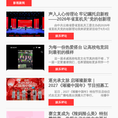
影视新闻
声入人心传理论 牢记嘱托启新程
——2026年省直机关“党的创新理
论我来讲”宣讲活动圆满落幕
由中共云南省委省直机关工委主办的2026年
省直机关党的创新理论我来讲宣讲活动于8月4日
至5日在昆明举办。活动以 "牢记嘱托 感恩奋进
娱乐评论
开创云南发展新局面 "为主题，坚持以新时代中国
特色社会主义
为每一份热爱搭台 让高校电竞回
到最初的模样
这一届卓威高校电竞文化节真的很不错，下
一届一定要邀请我们，也希望能给更多同学一个
来到现场的机会。 2026卓威高校电竞文化节
娱乐评论
已经落下帷幕，在活动结束后，仍有不少高校电
竞社负责人和现
逐光承文脉 启璀璨新章｜
2027《璀璨中国年》节目招募工
作圆满启动
近日，2027《璀璨中国年》特别节目启动仪
式在北京广播电视台演播大厅举行。 传播中
华优秀传统文化，弘扬纯正国风艺术，打造高规
娱乐评论
格、高质感、正能量的文艺盛典，是璀璨中国年
矢志不渝的初心
赛立复成为《辣妈辣么美》特别