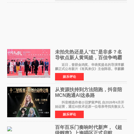
意见》——这是
未拍先热还是人“红”是非多？名
导钦点新人黄筠媞，百佳争鸣霸
气回应
近日，曾获金鸡奖、华表奖提名的导演李麒
麟正式公布新片《有凤来仪》主创阵容。李麒麟
早年凭电影《华容道》获得金鸡奖、华表奖提
娱乐评论
名，此后长期参与国内外电影制作，其担任制片
人参与的作品亦曾
从资源扶持到方法陪跑，抖音陪
MCN跑通AI这条路
抖音精选作者@旧梦留声机 自2026年4月开
始运营，通过AI技术还原一位母亲寻找失散女儿
的故事，凭借强情感表达获得大量用户关注，发
娱乐评论
布仅21小时便获得超1亿曝光、超1000万互动。
此后，账号持续沿
百年百乐门奏响时代新声，《超
级靓声》上海唱区正式启航