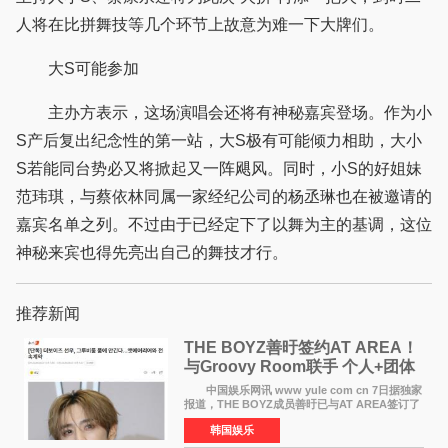
人将在比拼舞技等几个环节上故意为难一下大牌们。
大S可能参加
主办方表示，这场演唱会还将有神秘嘉宾登场。作为小
S产后复出纪念性的第一站，大S极有可能倾力相助，大小
S若能同台势必又将掀起又一阵飓风。同时，小S的好姐妹
范玮琪，与蔡依林同属一家经纪公司的杨丞琳也在被邀请的
嘉宾名单之列。不过由于已经定下了以舞为主的基调，这位
神秘来宾也得先亮出自己的舞技才行。
推荐新闻
THE BOYZ善旴签约AT AREA！
与Groovy Room联手 个人+团体
活动并行
中国娱乐网讯 www yule com cn 7日据独家
报道，THE BOYZ成员善旴已与AT AREA签订了
专属合约。AT AREA是由知名制作人组合
韩国娱乐
Groovy Room创立的hip-hop厂牌，旗下拥有多
位实力派音乐人，在韩