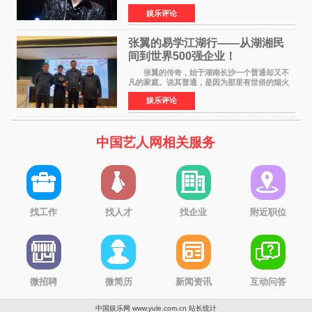
体育场盛大开唱。许嵩与数万歌迷在此相聚，从
娱乐评论
浪漫惬意的舞台设计到充满诚意与惊喜的现场互
动，共同开启了一场关于
张翼的易学江湖行——从湖湘民
间到世界500强企业！
张翼的传奇，始于湖南长沙一个普通却又不
凡的家庭。说其普通，是因为那里有世俗的烟火
气；说其不凡，是因为家中有一位洞悉天地玄机
娱乐评论
的长者——他的爷爷。作为当地的风水师，爷爷
是张翼走进易学
中国艺人网相关服务
找工作
找人才
找企业
附近职位
微招聘
微简历
新闻资讯
互动问答
中国娱乐网 www.yule.com.cn
站长统计