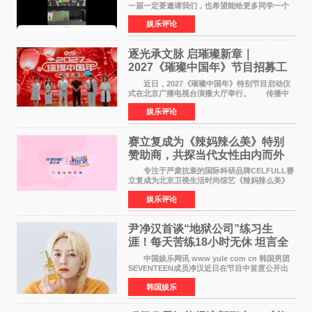
一届一定要邀请我们，也希望能给更多同学一个
来到现场的机会。 2026卓威高校电竞文化节
娱乐评论
已经落下帷幕，在活动结束后，仍有不少高校电
竞社负责人和现
逐光承文脉 启璀璨新章｜
2027《璀璨中国年》节目招募工
作圆满启动
近日，2027《璀璨中国年》特别节目启动仪
式在北京广播电视台演播大厅举行。 传播中
华优秀传统文化，弘扬纯正国风艺术，打造高规
娱乐评论
格、高质感、正能量的文艺盛典，是璀璨中国年
矢志不渝的初心
赛立复成为《辣妈辣么美》特别
赞助商，共探当代女性由内而外
活力美
专注于严肃抗衰的国际科研品牌CELFULL赛
立复成为北京卫视生活时尚综艺《辣妈辣么美》
的特别赞助商,明星辣妈袁咏仪倾情参与，向广大
娱乐评论
都市女性传递健康生活新主张，寄语当代女性在
家庭与自我之间
尹净汉首谈“地狱公司”练习生
涯！每天苦练18小时无休 坦言全
靠成员撑过来
中国娱乐网讯 www yule com cn 韩国男团
SEVENTEEN成员净汉近日在节目中首度公开出
道前的残酷练习生经历，并提及经纪公司Pledis
韩国娱乐
娱乐，引发广泛关注。 在8月2日播出的日本
TBS综艺节目《周