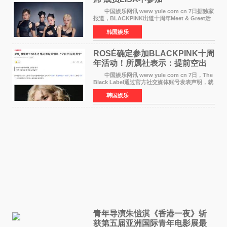
中国娱乐网讯 www yule com cn 7日据独家
报道，BLACKPINK出道十周年Meet & Greet活
动将由智秀、ROS&Eacute;、JENNIE出席，
韩国娱乐
LISA将缺席。 此前BLACKPINK所属社YG并
未为组合出道十周年做
ROSÉ确定参加BLACKPINK十周
年活动！所属社表示：提前空出
了时间
中国娱乐网讯 www yule com cn 7日，The
Black Label通过官方社交媒体账号发表声明，就
近期网络上关于ROS&Eacute;个人行程及是否参
韩国娱乐
加BLACKPINK出道纪念活动的种种猜测作出正
式回应。 Th
青年导演朱愷淇《香港一夜》斩
获第五届亚洲国际青年电影展最