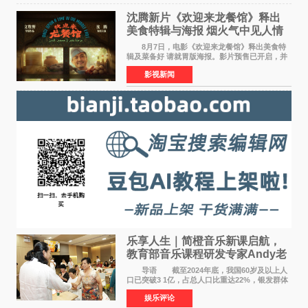
沈腾新片《欢迎来龙餐馆》释出
美食特辑与海报 烟火气中见人情
温暖
8月7日，电影《欢迎来龙餐馆》释出美食特
辑及菜备好 请就胃版海报。影片预售已开启，并
将于8月8日至10日14:00-21:00举行全国超前点
影视新闻
映。电影《欢迎来龙餐馆》作为战争美食喜剧大
片，讲述了中国
乐享人生｜简橙音乐新课启航，
教育部音乐课程研发专家Andy老
师重磅入驻领航银龄琴声
导语 截至2024年底，我国60岁及以上人
口已突破3 1亿，占总人口比重达22%，银发群体
的精神文化需求日益凸显。2024年1月，国务院办
娱乐评论
公厅印发《关于发展银发经济增进老年人福祉的