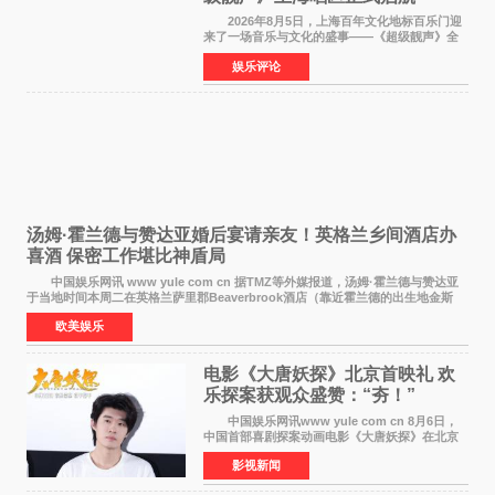
2026年8月5日，上海百年文化地标百乐门迎
来了一场音乐与文化的盛事——《超级靓声》全
国励志音乐公益节目上海唱区新闻发布会暨启动
娱乐评论
仪式在此隆重举行。各界领导、嘉宾与媒体朋友
齐聚一堂，共同
汤姆·霍兰德与赞达亚婚后宴请亲友！英格兰乡间酒店办
喜酒 保密工作堪比神盾局
中国娱乐网讯 www yule com cn 据TMZ等外媒报道，汤姆·霍兰德与赞达亚
于当地时间本周二在英格兰萨里郡Beaverbrook酒店（靠近霍兰德的出生地金斯
顿）举办婚宴，邀请家人与朋友们喝喜酒，庆祝
欧美娱乐
电影《大唐妖探》北京首映礼 欢
乐探案获观众盛赞：“夯！”
中国娱乐网讯www yule com cn 8月6日，
中国首部喜剧探案动画电影《大唐妖探》在北京
举办电影首映礼。导演程腾、联合导演黄珉、总
影视新闻
制片人曹紫建、制片人李莹莹，配音导演张喆，
对白指导程寅，领