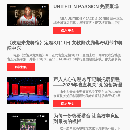
UNITED IN PASSION 热爱聚场
NBA UNITED BY JACK & JONES 郑州正弘
城全国首店启幕，与特雷西・麦克格雷迪共启热
爱 2026 年7 月21 日，
娱乐评论
NBAUNITEDBYJACK&JONES 全国首店，于郑
州正弘城正式启幕。NBA 传奇球星
《欢迎来龙餐馆》定档8月11日 文牧野沈腾蒋奇明带中餐
闯中东
电影《欢迎来龙餐馆》今日正式官宣定档8月11日全国上映，同时发布定档预
告及定档海报，并将于8月8日至10日14:00-21:00举行全国超前点映。作为战争美
食大片，影片讲述的是中国厨师徐福（沈腾
影视新闻
声入人心传理论 牢记嘱托启新程
——2026年省直机关“党的创新理
论我来讲”宣讲活动圆满落幕
由中共云南省委省直机关工委主办的2026年
省直机关党的创新理论我来讲宣讲活动于8月4日
至5日在昆明举办。活动以 "牢记嘱托 感恩奋进
娱乐评论
开创云南发展新局面 "为主题，坚持以新时代中国
特色社会主义
为每一份热爱搭台 让高校电竞回
到最初的模样
这一届卓威高校电竞文化节真的很不错，下