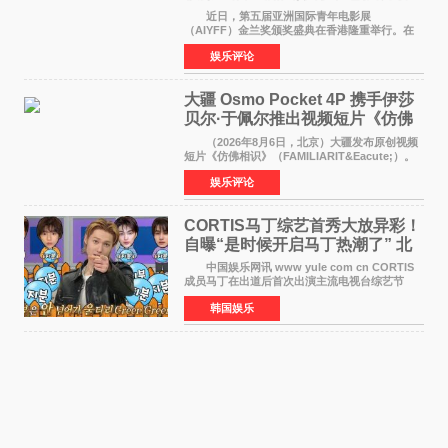
佳剧本改编奖
近日，第五届亚洲国际青年电影展
（AIYFF）金兰奖颁奖盛典在香港隆重举行。在
这场汇聚数百位海内外电影人、文化界人士及媒
娱乐评论
体代表的亚洲青年影视盛会上，香港本土电影
《香港一夜》（Dawn in Ho
大疆 Osmo Pocket 4P 携手伊莎
贝尔·于佩尔推出视频短片《仿佛
相识》
（2026年8月6日，北京）大疆发布原创视频
短片《仿佛相识》（FAMILIARIT&Eacute;）。
视频短片由戛纳国际电影节最佳女演员伊莎贝尔·
娱乐评论
于佩尔（Isabelle Huppert）主演，全程使用大
疆首款双主摄口
CORTIS马丁综艺首秀大放异彩！
自曝“是时候开启马丁热潮了” 北
美巡演火热进行中
中国娱乐网讯 www yule com cn CORTIS
成员马丁在出道后首次出演主流电视台综艺节
目，展现了多才多艺的魅力。 马丁出演了5日
韩国娱乐
播出的MBC《Radio Star》Fashion与Passion
之间，I&lsquo;m