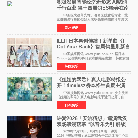
积极发展智能经济新形态 Al赋能
千行百业 第十四届CIES峰会在南
京盛大召开
中国医院改革先锋、著名医院管理专家、北
京健临医疗集团创始人朱明先生荣膺两项年度大
奖 2026年7月31日，盛夏金陵，长江之畔，
娱乐评论
以重落地·真务实·强链接为主题的2026&lsquo;人
工智能+&rsquo
ILLIT日本再创佳绩！新单曲《I
Got Your Back》首周销量刷新自
身纪录
中国娱乐网讯 www yule com cn 据日本
Oricon公信榜8月5日发布的最新数据，韩国女团
ILLIT在日本发行的第二张单曲《I Got Your
韩国娱乐
Back》首周销量达到71,009张，成功跻身最新一
期周单曲排行
《姐姐的翠君》真人电影特报公
开！timelesz桥本将生首度主演
12月4日上映
中国娱乐网讯 www yule com cn 少女漫画
《姐姐的翠君》真人电影特报于近日公开，由
timelesz成员桥本将生担任主演，这也是他首次
日本娱乐
担任电影主演，引发高度关注。 女高中生咲
苗翠（中岛瑠菜
许嵩2026「安泊猜想」巡演武汉
双场浪漫落幕 “以音乐为引 解锁
江城记忆”
2026年7月31日、8月2日两晚，许嵩
2026「安泊猜想」巡回演唱会于武汉体育中心主