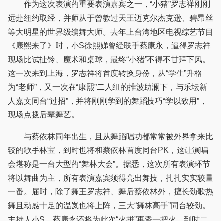
作为这次表演的重要表演嘉宾之一，“小猪”罗志祥刚刚
远赴纽约取经，并师从于曾教过天王迈克尔杰克逊、碧昂丝
等大明星的世界级编舞大师。去年上台湾地区电视综艺节目
《康熙来了》时，小S徐熙娣曾经联手蔡康永，逼得罗志祥
现场比试扯铃、魔术和桌球，最终“小猪”不得不甘拜下风。
这一次来到上海，罗志祥将首度转换身份，从“学生”升格
为“老师”，又一次在“康熙”二人组的推波助澜下，与乐坛新
人嘉文同台“过招”，并将刚刚学到的舞蹈技巧“学以致用”，
现场点拨后辈舞艺。
与蔡依林同年出生，且从舞蹈唱功都常常被外界拿来比
较的歌手林宝，到时也将和蔡依林首度同台PK，这让演唱
会堪称是一台大型的“舞林大会”。据悉，这次所有表演环节
将以舞曲为主，所有表演嘉宾须得亮出舞技，扎扎实实较量
一番。届时，除了舞王罗志祥、舞后蔡依林外，擅长劲歌热
舞且动感十足的温岚也将上阵，三大“舞林高手”同台较劲。
主持人小S、蔡康永还将为此次“火拼”再添一把火，到时二