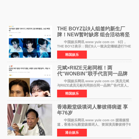
THE BOYZ以9人组签约新生厂
牌！NEW暂时缺席 组合活动将坚
定不移继续
中国娱乐网讯 www yule com cn 6日，
THE BOYZ表示：我们9人一致决定继续进行THE
BOYZ组合活动，并且已经完成了组合团体活动
韩国娱乐
签约。目前正在新生厂牌下进行活动准备。尚未
离开THE BOYZ原所
元斌×RIIZE元彬同框！两
代“WONBIN”联手代言同一品牌
颜值天花板合体
中国娱乐网讯 www yule com cn 演员元斌
与RIIZE成员元彬共同担任同一品牌广告代言人。
6日据独家报道，继演员元斌之后，RIIZE元彬最
韩国娱乐
近也被选为某在线中介平台A公司的共同广告代言
人，两人将作
香港殿堂级填词人黎彼得病逝 享
年76岁​
中国娱乐网讯 www yule com cn 据港媒报
道，香港乐坛殿堂级填词人、资深演员黎彼得于8
月5日上午因病离世，终年76岁。好友钟志光透
港台娱乐
露，黎彼得今年3月中风后便卧床休养，身体机能
持续衰退，最