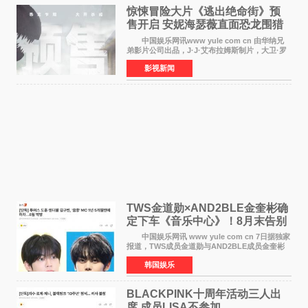
惊悚冒险大片《逃出绝命街》预
售开启 安妮海瑟薇直面恐龙围猎
中国娱乐网讯www yule com cn 由华纳兄
弟影片公司出品，J·J·艾布拉姆斯制片，大卫·罗
伯特·米切尔执导，好莱坞巨星安妮·海瑟薇和伊万
影视新闻
·麦克格雷格领衔主演的2026暑期惊悚冒险大片
《逃出绝
TWS金道勋×AND2BLE金奎彬确
定下车《音乐中心》！8月末告别
MC席位
中国娱乐网讯 www yule com cn 7日据独家
报道，TWS成员金道勋与AND2BLE成员金奎彬
将于8月离开《音乐中心》MC的位置。 金道
韩国娱乐
勋与金奎彬于去年3月与H2H A-NA一起被选为
《音乐中心》MC，约1
BLACKPINK十周年活动三人出
席 成员LISA不参加