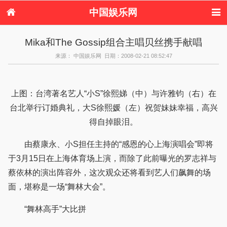
中国娱乐网
首页
新闻
女性
内地娱乐
Mika和The Gossip组合主唱贝丝携手献唱
港台娱乐
日本娱乐
韩国娱乐
欧美娱乐
来源： 中国娱乐网 日期：2008-02-21 08:52:47
体育花边
音乐新闻
影视新闻
内地明星八卦
港台明星八卦
日本韩国明星
欧美明星八卦
娱乐评论
八卦
上图：台湾著名艺人“小S”徐熙娣（中）与许雅钧（右）在
台北举行订婚典礼，大S徐熙媛（左）祝贺妹妹幸福，高兴
得自掉眼泪。
由蔡康永、小S担任主持的“感恩的心上海演唱会”即将
于3月15日在上海体育场上演，而除了此前曝光的罗志祥与
蔡依林的演出阵容外，这次观众还将看到艺人们飙舞的场
面，堪称是一场“舞林大会”。
“舞林高手”大比拼