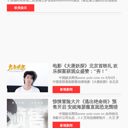
于当地时间本周二在英格兰萨里郡Beaverbrook酒店（靠近霍兰德的出生地金斯
顿）举办婚宴，邀请家人与朋友们喝喜酒，庆祝
欧美娱乐
电影《大唐妖探》北京首映礼 欢
乐探案获观众盛赞：“夯！”
中国娱乐网讯www yule com cn 8月6日，
中国首部喜剧探案动画电影《大唐妖探》在北京
举办电影首映礼。导演程腾、联合导演黄珉、总
影视新闻
制片人曹紫建、制片人李莹莹，配音导演张喆，
对白指导程寅，领
惊悚冒险大片《逃出绝命街》预
售开启 安妮海瑟薇直面恐龙围猎
中国娱乐网讯www yule com cn 由华纳兄
弟影片公司出品，J·J·艾布拉姆斯制片，大卫·罗
伯特·米切尔执导，好莱坞巨星安妮·海瑟薇和伊万
影视新闻
·麦克格雷格领衔主演的2026暑期惊悚冒险大片