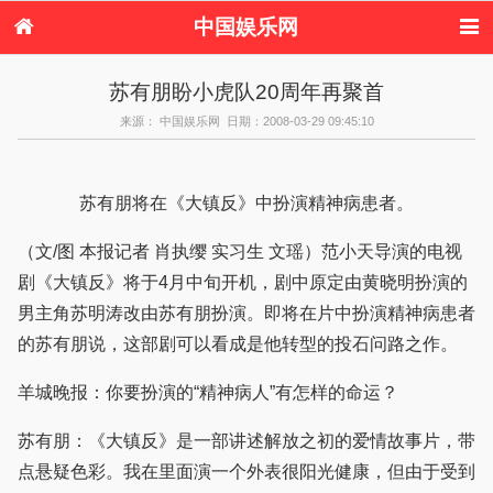
中国娱乐网
首页
新闻
女性
内地娱乐
苏有朋盼小虎队20周年再聚首
港台娱乐
日本娱乐
韩国娱乐
欧美娱乐
来源： 中国娱乐网 日期：2008-03-29 09:45:10
体育花边
音乐新闻
影视新闻
内地明星八卦
港台明星八卦
日本韩国明星
欧美明星八卦
娱乐评论
八卦
苏有朋将在《大镇反》中扮演精神病患者。
（文/图 本报记者 肖执缨 实习生 文瑶）范小天导演的电视
剧《大镇反》将于4月中旬开机，剧中原定由黄晓明扮演的
男主角苏明涛改由苏有朋扮演。即将在片中扮演精神病患者
的苏有朋说，这部剧可以看成是他转型的投石问路之作。
羊城晚报：你要扮演的“精神病人”有怎样的命运？
苏有朋：《大镇反》是一部讲述解放之初的爱情故事片，带
点悬疑色彩。我在里面演一个外表很阳光健康，但由于受到