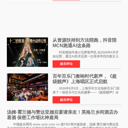
人参与的作品亦曾
从资源扶持到方法陪跑，抖音陪
MCN跑通AI这条路
抖音精选作者@旧梦留声机 自2026年4月开
始运营，通过AI技术还原一位母亲寻找失散女儿
的故事，凭借强情感表达获得大量用户关注，发
娱乐评论
布仅21小时便获得超1亿曝光、超1000万互动。
此后，账号持续沿
百年百乐门奏响时代新声，《超
级靓声》上海唱区正式启航
2026年8月5日，上海百年文化地标百乐门迎
来了一场音乐与文化的盛事——《超级靓声》全
国励志音乐公益节目上海唱区新闻发布会暨启动
娱乐评论
仪式在此隆重举行。各界领导、嘉宾与媒体朋友
齐聚一堂，共同
汤姆·霍兰德与赞达亚婚后宴请亲友！英格兰乡间酒店办
喜酒 保密工作堪比神盾局
中国娱乐网讯 www yule com cn 据TMZ等外媒报道，汤姆·霍兰德与赞达亚