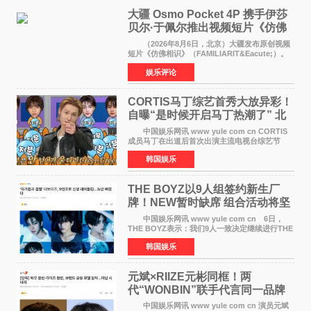
大疆 Osmo Pocket 4P 携手伊莎
贝尔·于佩尔推出视频短片《仿佛
相识》
（2026年8月6日，北京）大疆发布原创视频
短片《仿佛相识》（FAMILIARIT&Eacute;）。
视频短片由戛纳国际电影节最佳女演员伊莎贝尔·
娱乐评论
于佩尔（Isabelle Huppert）主演，全程使用大
疆首款双主摄口
CORTIS马丁综艺首秀大放异彩！
自曝“是时候开启马丁热潮了” 北
美巡演火热进行中
中国娱乐网讯 www yule com cn CORTIS
成员马丁在出道后首次出演主流电视台综艺节
目，展现了多才多艺的魅力。 马丁出演了5日
韩国娱乐
播出的MBC《Radio Star》Fashion与Passion
之间，I&lsquo;m
THE BOYZ以9人组签约新生厂
牌！NEW暂时缺席 组合活动将坚
定不移继续
中国娱乐网讯 www yule com cn 6日，
THE BOYZ表示：我们9人一致决定继续进行THE
BOYZ组合活动，并且已经完成了组合团体活动
韩国娱乐
签约。目前正在新生厂牌下进行活动准备。尚未
离开THE BOYZ原所
元斌×RIIZE元彬同框！两
代“WONBIN”联手代言同一品牌
颜值天花板合体
中国娱乐网讯 www yule com cn 演员元斌