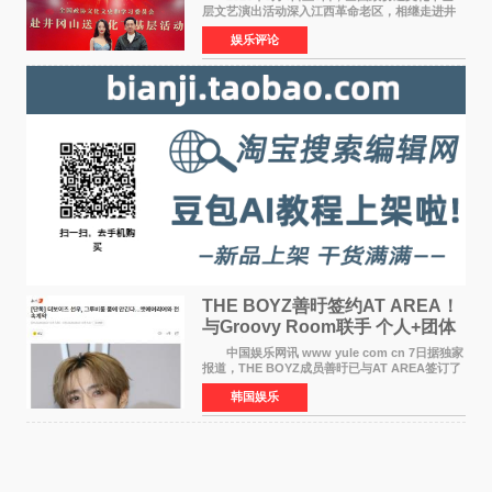
层文艺演出活动深入江西革命老区，相继走进井
冈山、于都长征出发地、瑞金三地。由全国政协
娱乐评论
文化文史和学习委员会副主任、甘肃省政协原主
席欧阳坚率团，一
THE BOYZ善旴签约AT AREA！
与Groovy Room联手 个人+团体
活动并行
中国娱乐网讯 www yule com cn 7日据独家
报道，THE BOYZ成员善旴已与AT AREA签订了
专属合约。AT AREA是由知名制作人组合
韩国娱乐
Groovy Room创立的hip-hop厂牌，旗下拥有多
位实力派音乐人，在韩