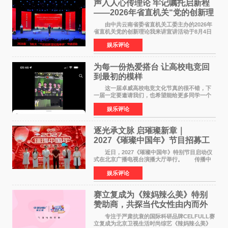
声入人心传理论 牢记嘱托启新程
——2026年省直机关“党的创新理
论我来讲”宣讲活动圆满落幕
由中共云南省委省直机关工委主办的2026年
省直机关党的创新理论我来讲宣讲活动于8月4日
至5日在昆明举办。活动以 "牢记嘱托 感恩奋进
娱乐评论
开创云南发展新局面 "为主题，坚持以新时代中国
特色社会主义
为每一份热爱搭台 让高校电竞回
到最初的模样
这一届卓威高校电竞文化节真的很不错，下
一届一定要邀请我们，也希望能给更多同学一个
来到现场的机会。 2026卓威高校电竞文化节
娱乐评论
已经落下帷幕，在活动结束后，仍有不少高校电
竞社负责人和现
逐光承文脉 启璀璨新章｜
2027《璀璨中国年》节目招募工
作圆满启动
近日，2027《璀璨中国年》特别节目启动仪
式在北京广播电视台演播大厅举行。 传播中
华优秀传统文化，弘扬纯正国风艺术，打造高规
娱乐评论
格、高质感、正能量的文艺盛典，是璀璨中国年
矢志不渝的初心
赛立复成为《辣妈辣么美》特别
赞助商，共探当代女性由内而外
活力美
专注于严肃抗衰的国际科研品牌CELFULL赛
立复成为北京卫视生活时尚综艺《辣妈辣么美》