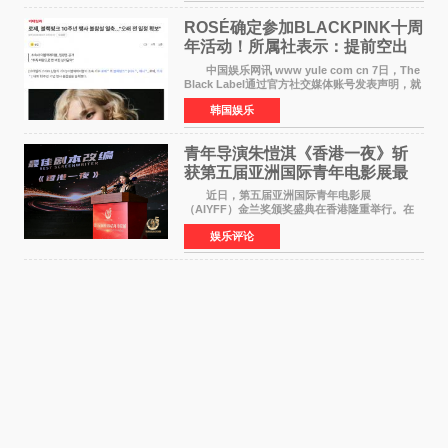
ROSÉ确定参加BLACKPINK十周
年活动！所属社表示：提前空出
了时间
中国娱乐网讯 www yule com cn 7日，The
Black Label通过官方社交媒体账号发表声明，就
近期网络上关于ROS&Eacute;个人行程及是否参
韩国娱乐
加BLACKPINK出道纪念活动的种种猜测作出正
式回应。 Th
青年导演朱愷淇《香港一夜》斩
获第五届亚洲国际青年电影展最
佳剧本改编奖
近日，第五届亚洲国际青年电影展
（AIYFF）金兰奖颁奖盛典在香港隆重举行。在
这场汇聚数百位海内外电影人、文化界人士及媒
娱乐评论
体代表的亚洲青年影视盛会上，香港本土电影
《香港一夜》（Dawn in Ho