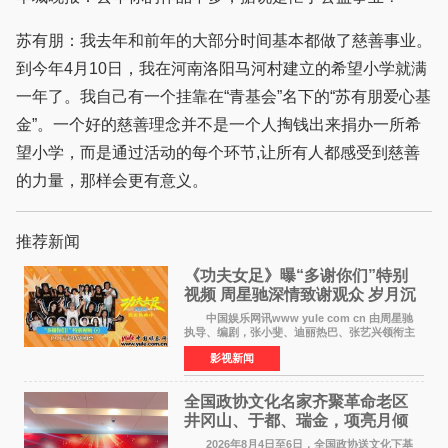
苏有朋：我去年和前年的大部分时间基本都做了慈善事业。
到今年4月10日，我在河南洛阳马河村建立的希望小学就满
一年了。我自己有一个挂靠在“青基会”名下的“苏有朋爱心基
金”。一个好的慈善理念并不是一个人掏钱出来捐办一所希
望小学，而是通过活动的每个环节,让所有人都感受到慈善
的力量，那样会更有意义。
推荐新闻
《功夫女足》曝“多谢你们”特别
视频 周星驰深情致谢观众 岁月沉
淀不灭初心
中国娱乐网讯www yule com cn 由周星驰
执导、编剧，张小斐、迪丽热巴、张艺兴领衔主
演，刘嘉玲、佐藤健特别出演，艾米、雪野、蔡
影视新闻
思贝、胡予安、倪好特别介绍的喜剧电影《功夫
女足》释出多谢你
全国政协文化名家齐聚革命老区
井冈山、于都、瑞金，项亮月倾
情献唱《桃花谣》致敬红色沃土
2026年8月4日至6日，全国政协送文化下基