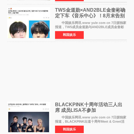
《逃出绝
TWS金道勋×AND2BLE金奎彬确
定下车《音乐中心》！8月末告别
MC席位
中国娱乐网讯 www yule com cn 7日据独家
报道，TWS成员金道勋与AND2BLE成员金奎彬
将于8月离开《音乐中心》MC的位置。 金道
韩国娱乐
勋与金奎彬于去年3月与H2H A-NA一起被选为
《音乐中心》MC，约1
BLACKPINK十周年活动三人出
席 成员LISA不参加
中国娱乐网讯 www yule com cn 7日据独家
报道，BLACKPINK出道十周年Meet & Greet活
动将由智秀、ROS&Eacute;、JENNIE出席，
韩国娱乐
LISA将缺席。 此前BLACKPINK所属社YG并
未为组合出道十周年做