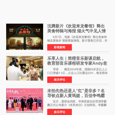
沈腾新片《欢迎来龙餐馆》释出
美食特辑与海报 烟火气中见人情
温暖
8月7日，电影《欢迎来龙餐馆》释出美食特
辑及菜备好 请就胃版海报。影片预售已开启，并
将于8月8日至10日14:00-21:00举行全国超前点
影视新闻
映。电影《欢迎来龙餐馆》作为战争美食喜剧大
片，讲述了中国
乐享人生｜简橙音乐新课启航，
教育部音乐课程研发专家Andy老
师重磅入驻领航银龄琴声
导语 截至2024年底，我国60岁及以上人
口已突破3 1亿，占总人口比重达22%，银发群体
的精神文化需求日益凸显。2024年1月，国务院办
娱乐评论
公厅印发《关于发展银发经济增进老年人福祉的
意见》——这是
未拍先热还是人“红”是非多？名
导钦点新人黄筠媞，百佳争鸣霸
气回应
近日，曾获金鸡奖、华表奖提名的导演李麒
麟正式公布新片《有凤来仪》主创阵容。李麒麟
早年凭电影《华容道》获得金鸡奖、华表奖提
娱乐评论
名，此后长期参与国内外电影制作，其担任制片