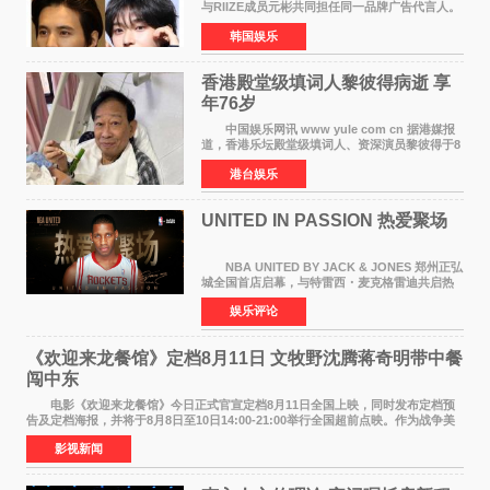
与RIIZE成员元彬共同担任同一品牌广告代言人。
6日据独家报道，继演员元斌之后，RIIZE元彬最
韩国娱乐
近也被选为某在线中介平台A公司的共同广告代言
人，两人将作
香港殿堂级填词人黎彼得病逝 享
年76岁​
中国娱乐网讯 www yule com cn 据港媒报
道，香港乐坛殿堂级填词人、资深演员黎彼得于8
月5日上午因病离世，终年76岁。好友钟志光透
港台娱乐
露，黎彼得今年3月中风后便卧床休养，身体机能
持续衰退，最
UNITED IN PASSION 热爱聚场
NBA UNITED BY JACK & JONES 郑州正弘
城全国首店启幕，与特雷西・麦克格雷迪共启热
爱 2026 年7 月21 日，
娱乐评论
NBAUNITEDBYJACK&JONES 全国首店，于郑
州正弘城正式启幕。NBA 传奇球星
《欢迎来龙餐馆》定档8月11日 文牧野沈腾蒋奇明带中餐
闯中东
电影《欢迎来龙餐馆》今日正式官宣定档8月11日全国上映，同时发布定档预
告及定档海报，并将于8月8日至10日14:00-21:00举行全国超前点映。作为战争美
食大片，影片讲述的是中国厨师徐福（沈腾
影视新闻