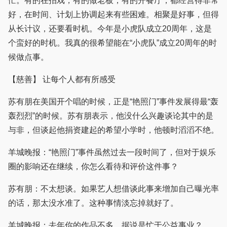
忙。有的在拍戏，有的做老板，有的开餐厅，都经营得非常
好，在时间、计划上协调起来有些困难。相聚是好事，但得
从长计议，还要看时机。今年是小虎队成立20周年，这是
个蛮好的时机。我真的很希望能在“小虎队”成立20周年的时
候做点事。
【慈善】 让每个人都有所感受
苏有朋在美国开个唱的时候，正是“艳照门”事件发展得最“轰
轰烈烈”的时候。苏有朋表示，他没什么兴趣谈论其中的是
与非，但谈起他捐资建起的希望小学时，他顿时滔滔不绝。
羊城晚报：“艳照门”事件虽然过去一段时间了，但对于娱乐
圈的影响还在继续，你怎么看待和评价这件事？
苏有朋：不太想谈。如果艺人想借谈此事来增加自己曝光率
的话，那太没水准了。这种事情淡忘掉就好了。
羊城晚报：去年你的作品不多，据说是忙于公益事业？