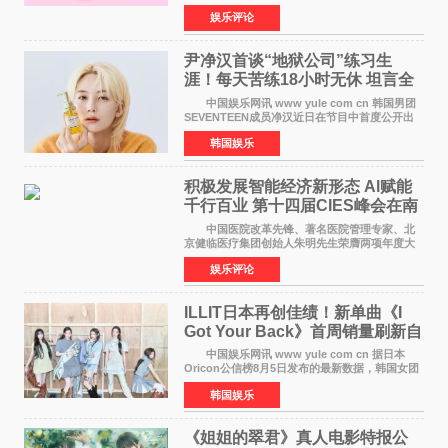
的特别赞助商,明星辣妈袁咏仪倾情参与，向广大
娱乐评论
都市女性传递健康生活新主张，寄语当代女性在
家庭与自我之间
尹净汉首谈“地狱公司”练习生
涯！每天苦练18小时无休 坦言全
靠成员撑过来
中国娱乐网讯 www yule com cn 韩国男团
SEVENTEEN成员净汉近日在节目中首度公开出
道前的残酷练习生经历，并提及经纪公司Pledis
韩国娱乐
娱乐，引发广泛关注。 在8月2日播出的日本
TBS综艺节目《周
积极发展智能经济新形态 Al赋能
千行百业 第十四届CIES峰会在南
京盛大召开
中国医院改革先锋、著名医院管理专家、北
京健临医疗集团创始人朱明先生荣膺两项年度大
奖 2026年7月31日，盛夏金陵，长江之畔，
娱乐评论
以重落地·真务实·强链接为主题的2026&lsquo;人
工智能+&rsquo
ILLIT日本再创佳绩！新单曲《I
Got Your Back》首周销量刷新自
身纪录
中国娱乐网讯 www yule com cn 据日本
Oricon公信榜8月5日发布的最新数据，韩国女团
ILLIT在日本发行的第二张单曲《I Got Your
韩国娱乐
Back》首周销量达到71,009张，成功跻身最新一
期周单曲排行
《姐姐的翠君》真人电影特报公