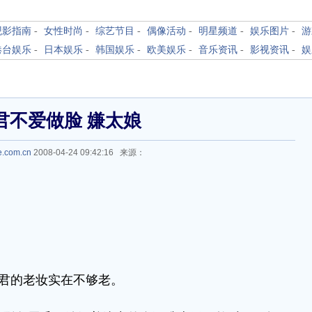
观影指南
-
女性时尚
-
综艺节目
-
偶像活动
-
明星频道
-
娱乐图片
-
游
港台娱乐
-
日本娱乐
-
韩国娱乐
-
欧美娱乐
-
音乐资讯
-
影视资讯
-
娱
君不爱做脸 嫌太娘
e.com.cn
2008-04-24 09:42:16 来源：
君的老妆实在不够老。