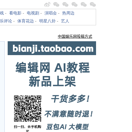
戏
-
看电影
-
电视剧
-
演唱会
-
热周边
乐评论
-
体育花边
-
明星八卦
-
艺人