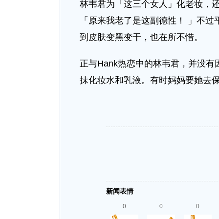
林韦君为「这三个女人」化老妆，
「原来我老了是这副德性！ 」不过
到皮肤变黑变干，也在所不惜。
正与Hank热恋中的林韦君，并没
抹化妆水和乳液。有时妈妈要她去
新闻表情
0
0
0