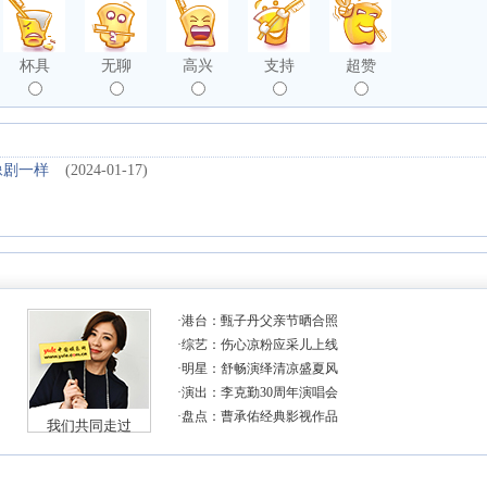
杯具
无聊
高兴
支持
超赞
像剧一样
(2024-01-17)