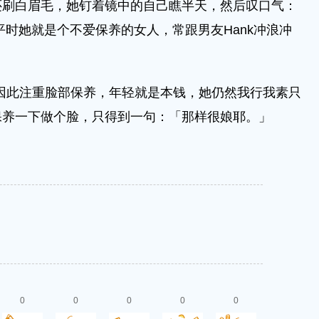
还刷白眉毛，她钉着镜中的自己瞧半天，然后叹口气：
平时她就是个不爱保养的女人，常跟男友Hank冲浪冲
有因此注重脸部保养，年轻就是本钱，她仍然我行我素只
保养一下做个脸，只得到一句：「那样很娘耶。」
0
0
0
0
0