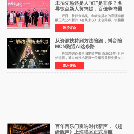
未拍先热还是人“红”是非多？名
导钦点新人黄筠媞，百佳争鸣霸
气回应
近日，曾获金鸡奖、华表奖提名的导演李麒
麟正式公布新片《有凤来仪》主创阵容。李麒麟
早年凭电影《华容道》获得金鸡奖、华表奖提
娱乐评论
名，此后长期参与国内外电影制作，其担任制片
人参与的作品亦曾
从资源扶持到方法陪跑，抖音陪
MCN跑通AI这条路
抖音精选作者@旧梦留声机 自2026年4月开
始运营，通过AI技术还原一位母亲寻找失散女儿
的故事，凭借强情感表达获得大量用户关注，发
娱乐评论
布仅21小时便获得超1亿曝光、超1000万互动。
此后，账号持续沿
百年百乐门奏响时代新声，《超
级靓声》上海唱区正式启航