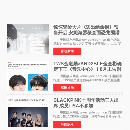
惊悚冒险大片《逃出绝命街》预
售开启 安妮海瑟薇直面恐龙围猎
中国娱乐网讯www yule com cn 由华纳兄
弟影片公司出品，J·J·艾布拉姆斯制片，大卫·罗
伯特·米切尔执导，好莱坞巨星安妮·海瑟薇和伊万
影视新闻
·麦克格雷格领衔主演的2026暑期惊悚冒险大片
《逃出绝
TWS金道勋×AND2BLE金奎彬确
定下车《音乐中心》！8月末告别
MC席位
中国娱乐网讯 www yule com cn 7日据独家
报道，TWS成员金道勋与AND2BLE成员金奎彬
将于8月离开《音乐中心》MC的位置。 金道
韩国娱乐
勋与金奎彬于去年3月与H2H A-NA一起被选为
《音乐中心》MC，约1
BLACKPINK十周年活动三人出
席 成员LISA不参加
中国娱乐网讯 www yule com cn 7日据独家
报道，BLACKPINK出道十周年Meet & Greet活
动将由智秀、ROS&Eacute;、JENNIE出席，
韩国娱乐
LISA将缺席。 此前BLACKPINK所属社YG并
未为组合出道十周年做