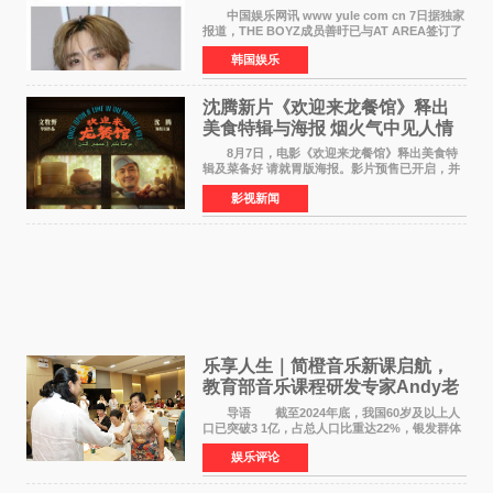
活动并行
中国娱乐网讯 www yule com cn 7日据独家
报道，THE BOYZ成员善旴已与AT AREA签订了
专属合约。AT AREA是由知名制作人组合
韩国娱乐
Groovy Room创立的hip-hop厂牌，旗下拥有多
位实力派音乐人，在韩
沈腾新片《欢迎来龙餐馆》释出
美食特辑与海报 烟火气中见人情
温暖
8月7日，电影《欢迎来龙餐馆》释出美食特
辑及菜备好 请就胃版海报。影片预售已开启，并
将于8月8日至10日14:00-21:00举行全国超前点
影视新闻
映。电影《欢迎来龙餐馆》作为战争美食喜剧大
片，讲述了中国
乐享人生｜简橙音乐新课启航，
教育部音乐课程研发专家Andy老
师重磅入驻领航银龄琴声
导语 截至2024年底，我国60岁及以上人
口已突破3 1亿，占总人口比重达22%，银发群体
的精神文化需求日益凸显。2024年1月，国务院办
娱乐评论
公厅印发《关于发展银发经济增进老年人福祉的
意见》——这是