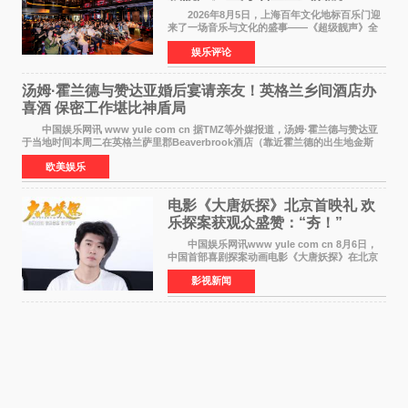
2026年8月5日，上海百年文化地标百乐门迎
来了一场音乐与文化的盛事——《超级靓声》全
国励志音乐公益节目上海唱区新闻发布会暨启动
娱乐评论
仪式在此隆重举行。各界领导、嘉宾与媒体朋友
齐聚一堂，共同
汤姆·霍兰德与赞达亚婚后宴请亲友！英格兰乡间酒店办
喜酒 保密工作堪比神盾局
中国娱乐网讯 www yule com cn 据TMZ等外媒报道，汤姆·霍兰德与赞达亚
于当地时间本周二在英格兰萨里郡Beaverbrook酒店（靠近霍兰德的出生地金斯
顿）举办婚宴，邀请家人与朋友们喝喜酒，庆祝
欧美娱乐
电影《大唐妖探》北京首映礼 欢
乐探案获观众盛赞：“夯！”
中国娱乐网讯www yule com cn 8月6日，
中国首部喜剧探案动画电影《大唐妖探》在北京
举办电影首映礼。导演程腾、联合导演黄珉、总
影视新闻
制片人曹紫建、制片人李莹莹，配音导演张喆，
对白指导程寅，领