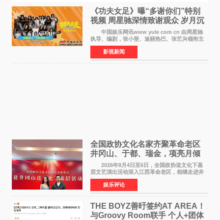
《功夫女足》曝“多谢你们”特别
视频 周星驰深情致谢观众 岁月沉
淀不灭初心
中国娱乐网讯www yule com cn 由周星驰
执导、编剧，张小斐、迪丽热巴、张艺兴领衔主
演，刘嘉玲、佐藤健特别出演，艾米、雪野、蔡
影视新闻
思贝、胡予安、倪好特别介绍的喜剧电影《功夫
女足》释出多谢你
全国政协文化名家齐聚革命老区
井冈山、于都、瑞金，项亮月倾
情献唱《桃花谣》致敬红色沃土
2026年8月4日至6日，全国政协送文化下基
层文艺演出活动深入江西革命老区，相继走进井
冈山、于都长征出发地、瑞金三地。由全国政协
娱乐评论
文化文史和学习委员会副主任、甘肃省政协原主
席欧阳坚率团，一
THE BOYZ善旴签约AT AREA！
与Groovy Room联手 个人+团体