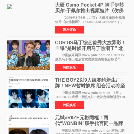
大疆 Osmo Pocket 4P 携手伊莎
贝尔·于佩尔推出视频短片《仿佛
相识》
（2026年8月6日，北京）大疆发布原创视频
短片《仿佛相识》（FAMILIARIT&Eacute;）。
视频短片由戛纳国际电影节最佳女演员伊莎贝尔·
娱乐评论
于佩尔（Isabelle Huppert）主演，全程使用大
疆首款双主摄口
CORTIS马丁综艺首秀大放异彩！
自曝“是时候开启马丁热潮了” 北
美巡演火热进行中
中国娱乐网讯 www yule com cn CORTIS
成员马丁在出道后首次出演主流电视台综艺节
目，展现了多才多艺的魅力。 马丁出演了5日
韩国娱乐
播出的MBC《Radio Star》Fashion与Passion
之间，I&lsquo;m
THE BOYZ以9人组签约新生厂
牌！NEW暂时缺席 组合活动将坚
定不移继续
中国娱乐网讯 www yule com cn 6日，
THE BOYZ表示：我们9人一致决定继续进行THE
BOYZ组合活动，并且已经完成了组合团体活动
韩国娱乐
签约。目前正在新生厂牌下进行活动准备。尚未
离开THE BOYZ原所
元斌×RIIZE元彬同框！两
代“WONBIN”联手代言同一品牌
颜值天花板合体
中国娱乐网讯 www yule com cn 演员元斌