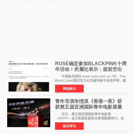
ROSÉ确定参加BLACKPINK十周
年活动！所属社表示：提前空出
了时间
中国娱乐网讯 www yule com cn 7日，The
Black Label通过官方社交媒体账号发表声明，就
近期网络上关于ROS&Eacute;个人行程及是否参
韩国娱乐
加BLACKPINK出道纪念活动的种种猜测作出正
式回应。 Th
青年导演朱愷淇《香港一夜》斩
获第五届亚洲国际青年电影展最
佳剧本改编奖
近日，第五届亚洲国际青年电影展
（AIYFF）金兰奖颁奖盛典在香港隆重举行。在
这场汇聚数百位海内外电影人、文化界人士及媒
娱乐评论
体代表的亚洲青年影视盛会上，香港本土电影
《香港一夜》（Dawn in Ho