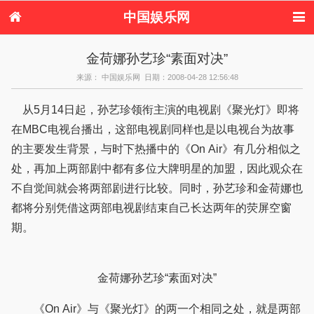
中国娱乐网
首页
新闻
女性
内地娱乐
金荷娜孙艺珍“素面对决”
港台娱乐
日本娱乐
韩国娱乐
欧美娱乐
来源： 中国娱乐网 日期：2008-04-28 12:56:48
体育花边
音乐新闻
影视新闻
内地明星八卦
港台明星八卦
日本韩国明星
欧美明星八卦
娱乐评论
从5月14日起，孙艺珍领衔主演的电视剧《聚光灯》即将
八卦
在MBC电视台播出，这部电视剧同样也是以电视台为故事
的主要发生背景，与时下热播中的《On Air》有几分相似之
处，再加上两部剧中都有多位大牌明星的加盟，因此观众在
不自觉间就会将两部剧进行比较。同时，孙艺珍和金荷娜也
都将分别凭借这两部电视剧结束自己长达两年的荧屏空窗
期。
金荷娜孙艺珍“素面对决”
《On Air》与《聚光灯》的两一个相同之处，就是两部