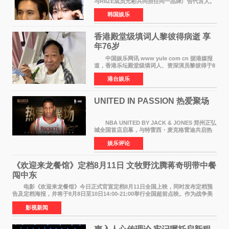
与RIIZE成员元彬共同担任同一品牌广告代言人。
6日据独家报道，继演员元斌之后，RIIZE元彬最
韩国娱乐
近也被选为某在线中介平台A公司的共同广告代言
人，两人将作
香港殿堂级填词人黎彼得病逝 享
年76岁​
中国娱乐网讯 www yule com cn 据港媒报
道，香港乐坛殿堂级填词人、资深演员黎彼得于8
月5日上午因病离世，终年76岁。好友钟志光透
港台娱乐
露，黎彼得今年3月中风后便卧床休养，身体机能
持续衰退，最
UNITED IN PASSION 热爱聚场
NBA UNITED BY JACK & JONES 郑州正弘
城全国首店启幕，与特雷西・麦克格雷迪共启热
爱 2026 年7 月21 日，
娱乐评论
NBAUNITEDBYJACK&JONES 全国首店，于郑
州正弘城正式启幕。NBA 传奇球星
《欢迎来龙餐馆》定档8月11日 文牧野沈腾蒋奇明带中餐
闯中东
电影《欢迎来龙餐馆》今日正式官宣定档8月11日全国上映，同时发布定档预
告及定档海报，并将于8月8日至10日14:00-21:00举行全国超前点映。作为战争美
食大片，影片讲述的是中国厨师徐福（沈腾
影视新闻