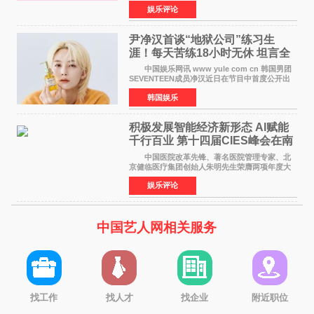
的特别赞助商,明星辣妈袁咏仪倾情参与，向广大
娱乐评论
都市女性传递健康生活新主张，寄语当代女性在
家庭与自我之间
尹净汉首谈“地狱公司”练习生
涯！每天苦练18小时无休 坦言全
靠成员撑过来
中国娱乐网讯 www yule com cn 韩国男团
SEVENTEEN成员净汉近日在节目中首度公开出
道前的残酷练习生经历，并提及经纪公司Pledis
韩国娱乐
娱乐，引发广泛关注。 在8月2日播出的日本
TBS综艺节目《周
积极发展智能经济新形态 Al赋能
千行百业 第十四届CIES峰会在南
京盛大召开
中国医院改革先锋、著名医院管理专家、北
京健临医疗集团创始人朱明先生荣膺两项年度大
奖 2026年7月31日，盛夏金陵，长江之畔，
娱乐评论
以重落地·真务实·强链接为主题的2026&lsquo;人
工智能+&rsquo
中国艺人网相关服务
找工作
找人才
找企业
附近职位