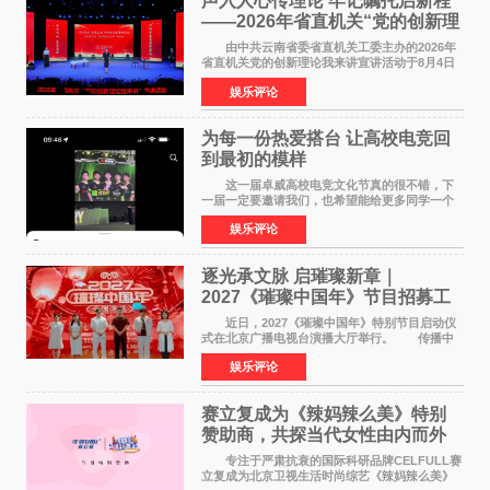
声入人心传理论 牢记嘱托启新程
——2026年省直机关“党的创新理
论我来讲”宣讲活动圆满落幕
由中共云南省委省直机关工委主办的2026年
省直机关党的创新理论我来讲宣讲活动于8月4日
至5日在昆明举办。活动以 "牢记嘱托 感恩奋进
娱乐评论
开创云南发展新局面 "为主题，坚持以新时代中国
特色社会主义
为每一份热爱搭台 让高校电竞回
到最初的模样
这一届卓威高校电竞文化节真的很不错，下
一届一定要邀请我们，也希望能给更多同学一个
来到现场的机会。 2026卓威高校电竞文化节
娱乐评论
已经落下帷幕，在活动结束后，仍有不少高校电
竞社负责人和现
逐光承文脉 启璀璨新章｜
2027《璀璨中国年》节目招募工
作圆满启动
近日，2027《璀璨中国年》特别节目启动仪
式在北京广播电视台演播大厅举行。 传播中
华优秀传统文化，弘扬纯正国风艺术，打造高规
娱乐评论
格、高质感、正能量的文艺盛典，是璀璨中国年
矢志不渝的初心
赛立复成为《辣妈辣么美》特别
赞助商，共探当代女性由内而外
活力美
专注于严肃抗衰的国际科研品牌CELFULL赛
立复成为北京卫视生活时尚综艺《辣妈辣么美》