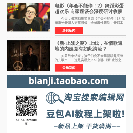
电影《年会不能停！2》舞蹈彩蛋
超欢乐 专家座谈会深度研讨收获
满满
今日，暑期档爆笑喜剧《年会不能停！2》发
布阳光开朗大男孩彩蛋，全员魔性舞动，开启工
位狂欢模式。影片于昨日同步举办专家座谈会，
影视新闻
导演董润年、总制片人应萝佳出席现场，与一众
业内、学界专家
《新·止战之殇》上线，在情歌遍
地的内娱竟有如此清流？
如果战争结束，孩子们会不会重新唱起完整
的儿歌？ 这是吴楷文 Kai 创作《新·止战之
殇》时最初的想法。 从伊朗相关冲突引发的
音乐新闻
地区局势，到世界各地仍在发生的动荡与不安，
战争从来不只