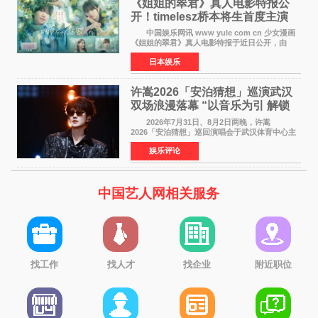
《姐姐的翠君》真人电影特报公
开！timelesz桥本将生首度主演
12月4日上映
中国娱乐网讯 www yule com cn 少女漫画
《姐姐的翠君》真人电影特报于近日公开，由
timelesz成员桥本将生担任主演，这也是他首次
日本娱乐
担任电影主演，引发高度关注。 女高中生咲
苗翠（中岛瑠菜
许嵩2026「安泊猜想」巡演武汉
双场浪漫落幕 “以音乐为引 解锁
江城记忆”
2026年7月31日、8月2日两晚，许嵩
2026「安泊猜想」巡回演唱会于武汉体育中心主
体育场盛大开唱。许嵩与数万歌迷在此相聚，从
娱乐评论
浪漫惬意的舞台设计到充满诚意与惊喜的现场互
动，共同开启了一场关于
中国艺人网相关服务
找工作
找人才
找企业
附近职位