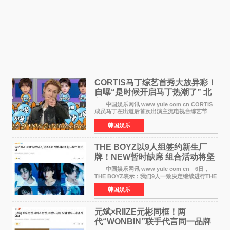
CORTIS马丁综艺首秀大放异彩！
自曝“是时候开启马丁热潮了” 北
美巡演火热进行中
中国娱乐网讯 www yule com cn CORTIS
成员马丁在出道后首次出演主流电视台综艺节
目，展现了多才多艺的魅力。 马丁出演了5日
韩国娱乐
播出的MBC《Radio Star》Fashion与Passion
之间，I&lsquo;m
THE BOYZ以9人组签约新生厂
牌！NEW暂时缺席 组合活动将坚
定不移继续
中国娱乐网讯 www yule com cn 6日，
THE BOYZ表示：我们9人一致决定继续进行THE
BOYZ组合活动，并且已经完成了组合团体活动
韩国娱乐
签约。目前正在新生厂牌下进行活动准备。尚未
离开THE BOYZ原所
元斌×RIIZE元彬同框！两
代“WONBIN”联手代言同一品牌