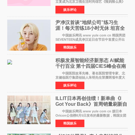
立复成为北京卫视生活时尚综艺《辣妈辣么美》
的特别赞助商,明星辣妈袁咏仪倾情参与，向广大
娱乐评论
都市女性传递健康生活新主张，寄语当代女性在
家庭与自我之间
尹净汉首谈“地狱公司”练习生
涯！每天苦练18小时无休 坦言全
靠成员撑过来
中国娱乐网讯 www yule com cn 韩国男团
SEVENTEEN成员净汉近日在节目中首度公开出
道前的残酷练习生经历，并提及经纪公司Pledis
韩国娱乐
娱乐，引发广泛关注。 在8月2日播出的日本
TBS综艺节目《周
积极发展智能经济新形态 Al赋能
千行百业 第十四届CIES峰会在南
京盛大召开
中国医院改革先锋、著名医院管理专家、北
京健临医疗集团创始人朱明先生荣膺两项年度大
奖 2026年7月31日，盛夏金陵，长江之畔，
娱乐评论
以重落地·真务实·强链接为主题的2026&lsquo;人
工智能+&rsquo
ILLIT日本再创佳绩！新单曲《I
Got Your Back》首周销量刷新自
身纪录
中国娱乐网讯 www yule com cn 据日本
Oricon公信榜8月5日发布的最新数据，韩国女团
ILLIT在日本发行的第二张单曲《I Got Your
韩国娱乐
Back》首周销量达到71,009张，成功跻身最新一
期周单曲排行