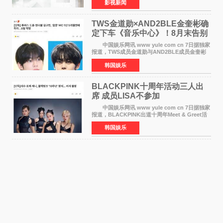
影视新闻
·麦克格雷格领衔主演的2026暑期惊悚冒险大片
《逃出绝
TWS金道勋×AND2BLE金奎彬确
定下车《音乐中心》！8月末告别
MC席位
中国娱乐网讯 www yule com cn 7日据独家
报道，TWS成员金道勋与AND2BLE成员金奎彬
将于8月离开《音乐中心》MC的位置。 金道
韩国娱乐
勋与金奎彬于去年3月与H2H A-NA一起被选为
《音乐中心》MC，约1
BLACKPINK十周年活动三人出
席 成员LISA不参加
中国娱乐网讯 www yule com cn 7日据独家
报道，BLACKPINK出道十周年Meet & Greet活
动将由智秀、ROS&Eacute;、JENNIE出席，
韩国娱乐
LISA将缺席。 此前BLACKPINK所属社YG并
未为组合出道十周年做