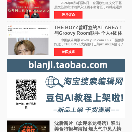
情献唱《桃花谣》致敬红色沃土
2026年8月4日至6日，全国政协送文化下基
层文艺演出活动深入江西革命老区，相继走进井
冈山、于都长征出发地、瑞金三地。由全国政协
娱乐评论
文化文史和学习委员会副主任、甘肃省政协原主
席欧阳坚率团，一
THE BOYZ善旴签约AT AREA！
与Groovy Room联手 个人+团体
活动并行
中国娱乐网讯 www yule com cn 7日据独家
报道，THE BOYZ成员善旴已与AT AREA签订了
专属合约。AT AREA是由知名制作人组合
韩国娱乐
Groovy Room创立的hip-hop厂牌，旗下拥有多
位实力派音乐人，在韩
沈腾新片《欢迎来龙餐馆》释出
美食特辑与海报 烟火气中见人情