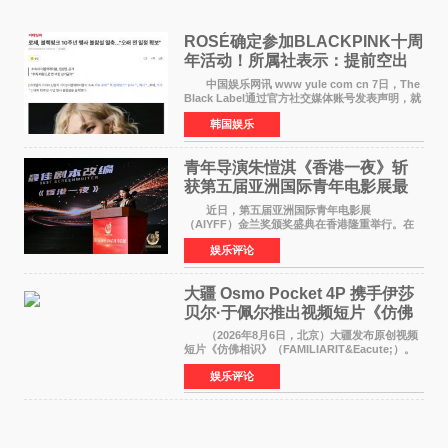
ROSÉ确定参加BLACKPINK十周
年活动！所属社表示：提前空出
了时间
中国娱乐网讯 www yule com cn 7日，The
Black Label通过官方社交媒体账号发表声明，就
近期网络上关于ROS&Eacute;个人行程及是否参
韩国娱乐
加BLACKPINK出道纪念活动的种种猜测作出正
式回应。 Th
青年导演朱愷淇《香港一夜》斩
获第五届亚洲国际青年电影展最
佳剧本改编奖
近日，第五届亚洲国际青年电影展
（AIYFF）金兰奖颁奖盛典在香港隆重举行。在
这场汇聚数百位海内外电影人、文化界人士及媒
娱乐评论
体代表的亚洲青年影视盛会上，香港本土电影
《香港一夜》（Dawn in Ho
大疆 Osmo Pocket 4P 携手伊莎
贝尔·于佩尔推出视频短片《仿佛
相识》
（2026年8月6日，北京）大疆发布原创视频
短片《仿佛相识》（FAMILIARIT&Eacute;）。
视频短片由戛纳国际电影节最佳女演员伊莎贝尔·
娱乐评论
于佩尔（Isabelle Huppert）主演，全程使用大
疆首款双主摄口