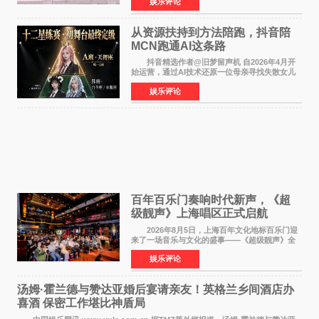
娱乐评论
名，此后长期参与国内外电影制作，其担任制片
人参与的作品亦曾
从资源扶持到方法陪跑，抖音陪
MCN跑通AI这条路
抖音精选作者@旧梦留声机 自2026年4月开
始运营，通过AI技术还原一位母亲寻找失散女儿
的故事，凭借强情感表达获得大量用户关注，发
娱乐评论
布仅21小时便获得超1亿曝光、超1000万互动。
此后，账号持续沿
百年百乐门奏响时代新声，《超
级靓声》上海唱区正式启航
2026年8月5日，上海百年文化地标百乐门迎
来了一场音乐与文化的盛事——《超级靓声》全
国励志音乐公益节目上海唱区新闻发布会暨启动
娱乐评论
仪式在此隆重举行。各界领导、嘉宾与媒体朋友
齐聚一堂，共同
汤姆·霍兰德与赞达亚婚后宴请亲友！英格兰乡间酒店办
喜酒 保密工作堪比神盾局