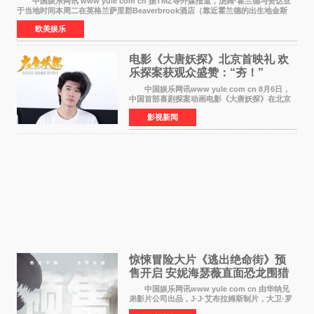
中国娱乐网讯 www yule com cn 据TMZ等外媒报道，汤姆·霍兰德与赞达亚
于当地时间本周二在英格兰萨里郡Beaverbrook酒店（靠近霍兰德的出生地金斯
顿）举办婚宴，邀请家人与朋友们喝喜酒，庆祝
欧美娱乐
电影《大唐妖探》北京首映礼 欢
乐探案获观众盛赞：“夯！”
中国娱乐网讯www yule com cn 8月6日，
中国首部喜剧探案动画电影《大唐妖探》在北京
举办电影首映礼。导演程腾、联合导演黄珉、总
影视新闻
制片人曹紫建、制片人李莹莹，配音导演张喆，
对白指导程寅，领
惊悚冒险大片《逃出绝命街》预
售开启 安妮海瑟薇直面恐龙围猎
中国娱乐网讯www yule com cn 由华纳兄
弟影片公司出品，J·J·艾布拉姆斯制片，大卫·罗
伯特·米切尔执导，好莱坞巨星安妮·海瑟薇和伊万