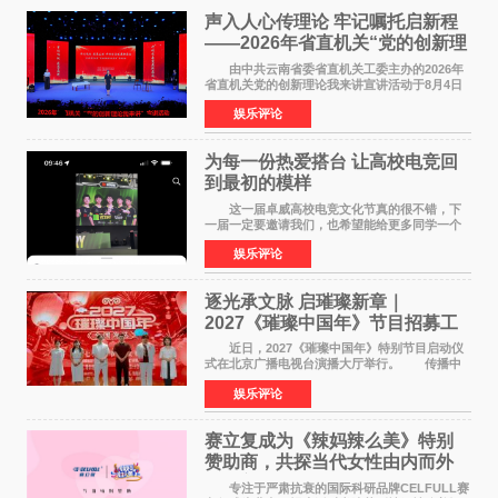
声入人心传理论 牢记嘱托启新程
——2026年省直机关“党的创新理
论我来讲”宣讲活动圆满落幕
由中共云南省委省直机关工委主办的2026年
省直机关党的创新理论我来讲宣讲活动于8月4日
至5日在昆明举办。活动以 "牢记嘱托 感恩奋进
娱乐评论
开创云南发展新局面 "为主题，坚持以新时代中国
特色社会主义
为每一份热爱搭台 让高校电竞回
到最初的模样
这一届卓威高校电竞文化节真的很不错，下
一届一定要邀请我们，也希望能给更多同学一个
来到现场的机会。 2026卓威高校电竞文化节
娱乐评论
已经落下帷幕，在活动结束后，仍有不少高校电
竞社负责人和现
逐光承文脉 启璀璨新章｜
2027《璀璨中国年》节目招募工
作圆满启动
近日，2027《璀璨中国年》特别节目启动仪
式在北京广播电视台演播大厅举行。 传播中
华优秀传统文化，弘扬纯正国风艺术，打造高规
娱乐评论
格、高质感、正能量的文艺盛典，是璀璨中国年
矢志不渝的初心
赛立复成为《辣妈辣么美》特别
赞助商，共探当代女性由内而外
活力美
专注于严肃抗衰的国际科研品牌CELFULL赛