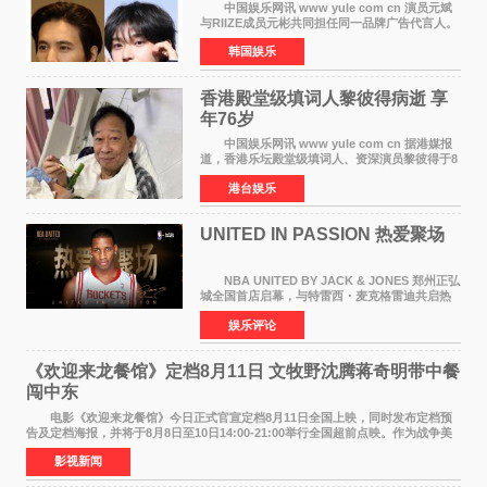
颜值天花板合体
中国娱乐网讯 www yule com cn 演员元斌
与RIIZE成员元彬共同担任同一品牌广告代言人。
6日据独家报道，继演员元斌之后，RIIZE元彬最
韩国娱乐
近也被选为某在线中介平台A公司的共同广告代言
人，两人将作
香港殿堂级填词人黎彼得病逝 享
年76岁​
中国娱乐网讯 www yule com cn 据港媒报
道，香港乐坛殿堂级填词人、资深演员黎彼得于8
月5日上午因病离世，终年76岁。好友钟志光透
港台娱乐
露，黎彼得今年3月中风后便卧床休养，身体机能
持续衰退，最
UNITED IN PASSION 热爱聚场
NBA UNITED BY JACK & JONES 郑州正弘
城全国首店启幕，与特雷西・麦克格雷迪共启热
爱 2026 年7 月21 日，
娱乐评论
NBAUNITEDBYJACK&JONES 全国首店，于郑
州正弘城正式启幕。NBA 传奇球星
《欢迎来龙餐馆》定档8月11日 文牧野沈腾蒋奇明带中餐
闯中东
电影《欢迎来龙餐馆》今日正式官宣定档8月11日全国上映，同时发布定档预
告及定档海报，并将于8月8日至10日14:00-21:00举行全国超前点映。作为战争美
食大片，影片讲述的是中国厨师徐福（沈腾
影视新闻