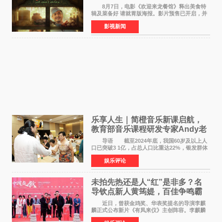
温暖
8月7日，电影《欢迎来龙餐馆》释出美食特
辑及菜备好 请就胃版海报。影片预售已开启，并
将于8月8日至10日14:00-21:00举行全国超前点
影视新闻
映。电影《欢迎来龙餐馆》作为战争美食喜剧大
片，讲述了中国
乐享人生｜简橙音乐新课启航，
教育部音乐课程研发专家Andy老
师重磅入驻领航银龄琴声
导语 截至2024年底，我国60岁及以上人
口已突破3 1亿，占总人口比重达22%，银发群体
的精神文化需求日益凸显。2024年1月，国务院办
娱乐评论
公厅印发《关于发展银发经济增进老年人福祉的
意见》——这是
未拍先热还是人“红”是非多？名
导钦点新人黄筠媞，百佳争鸣霸
气回应
近日，曾获金鸡奖、华表奖提名的导演李麒
麟正式公布新片《有凤来仪》主创阵容。李麒麟
早年凭电影《华容道》获得金鸡奖、华表奖提