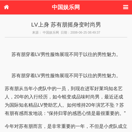
中国娱乐网
首页
新闻
女性
内地娱乐
LV上身 苏有朋摇身变时尚男
港台娱乐
日本娱乐
韩国娱乐
欧美娱乐
来源： 中国娱乐网 日期：2008-06-25 08:49:37
体育花边
音乐新闻
影视新闻
内地明星八卦
港台明星八卦
日本韩国明星
欧美明星八卦
娱乐评论
八卦
苏有朋穿着LV男性服饰展现不同于以往的男性魅力。
苏有朋穿着LV男性服饰展现不同于以往的男性魅力。
苏有朋从当年小虎队中的一员，到现在进军好莱坞知名艺
人，20年的入行经历，如今蜕变成品味时尚男，最近还成
为国际知名精品LV赞助艺人。如何维持20年演艺不坠？苏
有朋有感而发地说：“保持归零的感恩心情是最很重要的。”
今年对苏有朋而言，是非常重要的一年，不但是小虎队成立