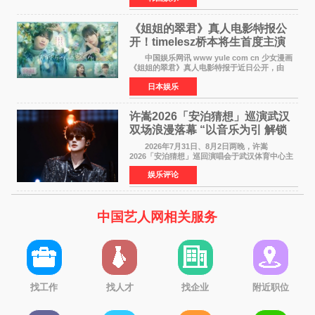
期周单曲排行
《姐姐的翠君》真人电影特报公
开！timelesz桥本将生首度主演
12月4日上映
中国娱乐网讯 www yule com cn 少女漫画
《姐姐的翠君》真人电影特报于近日公开，由
timelesz成员桥本将生担任主演，这也是他首次
日本娱乐
担任电影主演，引发高度关注。 女高中生咲
苗翠（中岛瑠菜
许嵩2026「安泊猜想」巡演武汉
双场浪漫落幕 “以音乐为引 解锁
江城记忆”
2026年7月31日、8月2日两晚，许嵩
2026「安泊猜想」巡回演唱会于武汉体育中心主
体育场盛大开唱。许嵩与数万歌迷在此相聚，从
娱乐评论
浪漫惬意的舞台设计到充满诚意与惊喜的现场互
动，共同开启了一场关于
中国艺人网相关服务
找工作
找人才
找企业
附近职位