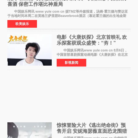
喜酒 保密工作堪比神盾局
中国娱乐网讯 www yule com cn 据TMZ等外媒报道，汤姆·霍兰德与赞达亚
于当地时间本周二在英格兰萨里郡Beaverbrook酒店（靠近霍兰德的出生地金斯
顿）举办婚宴，邀请家人与朋友们喝喜酒，庆祝
欧美娱乐
电影《大唐妖探》北京首映礼 欢
乐探案获观众盛赞：“夯！”
中国娱乐网讯www yule com cn 8月6日，
中国首部喜剧探案动画电影《大唐妖探》在北京
举办电影首映礼。导演程腾、联合导演黄珉、总
影视新闻
制片人曹紫建、制片人李莹莹，配音导演张喆，
对白指导程寅，领
惊悚冒险大片《逃出绝命街》预
售开启 安妮海瑟薇直面恐龙围猎