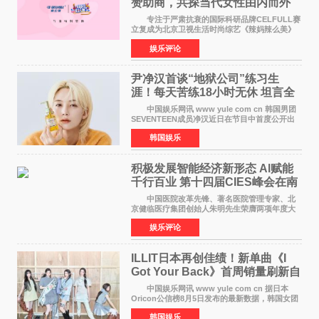
赞助商，共探当代女性由内而外
活力美
专注于严肃抗衰的国际科研品牌CELFULL赛
立复成为北京卫视生活时尚综艺《辣妈辣么美》
的特别赞助商,明星辣妈袁咏仪倾情参与，向广大
娱乐评论
都市女性传递健康生活新主张，寄语当代女性在
家庭与自我之间
尹净汉首谈“地狱公司”练习生
涯！每天苦练18小时无休 坦言全
靠成员撑过来
中国娱乐网讯 www yule com cn 韩国男团
SEVENTEEN成员净汉近日在节目中首度公开出
道前的残酷练习生经历，并提及经纪公司Pledis
韩国娱乐
娱乐，引发广泛关注。 在8月2日播出的日本
TBS综艺节目《周
积极发展智能经济新形态 Al赋能
千行百业 第十四届CIES峰会在南
京盛大召开
中国医院改革先锋、著名医院管理专家、北
京健临医疗集团创始人朱明先生荣膺两项年度大
奖 2026年7月31日，盛夏金陵，长江之畔，
娱乐评论
以重落地·真务实·强链接为主题的2026&lsquo;人
工智能+&rsquo
ILLIT日本再创佳绩！新单曲《I
Got Your Back》首周销量刷新自
身纪录
中国娱乐网讯 www yule com cn 据日本
Oricon公信榜8月5日发布的最新数据，韩国女团
ILLIT在日本发行的第二张单曲《I Got Your
韩国娱乐
Back》首周销量达到71,009张，成功跻身最新一