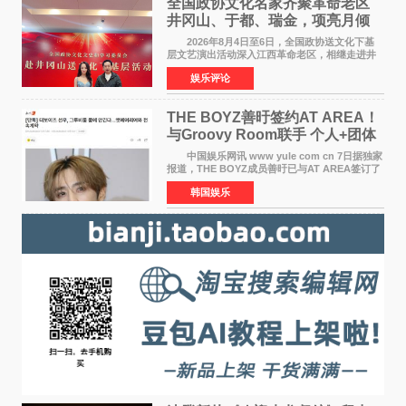
全国政协文化名家齐聚革命老区
井冈山、于都、瑞金，项亮月倾
情献唱《桃花谣》致敬红色沃土
2026年8月4日至6日，全国政协送文化下基
层文艺演出活动深入江西革命老区，相继走进井
冈山、于都长征出发地、瑞金三地。由全国政协
娱乐评论
文化文史和学习委员会副主任、甘肃省政协原主
席欧阳坚率团，一
THE BOYZ善旴签约AT AREA！
与Groovy Room联手 个人+团体
活动并行
中国娱乐网讯 www yule com cn 7日据独家
报道，THE BOYZ成员善旴已与AT AREA签订了
专属合约。AT AREA是由知名制作人组合
韩国娱乐
Groovy Room创立的hip-hop厂牌，旗下拥有多
位实力派音乐人，在韩