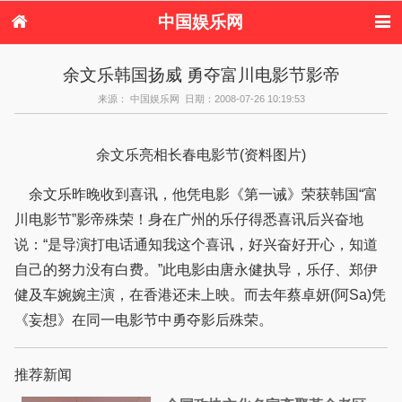
中国娱乐网
首页
新闻
女性
内地娱乐
余文乐韩国扬威 勇夺富川电影节影帝
港台娱乐
日本娱乐
韩国娱乐
欧美娱乐
来源： 中国娱乐网 日期：2008-07-26 10:19:53
体育花边
音乐新闻
影视新闻
内地明星八卦
港台明星八卦
日本韩国明星
欧美明星八卦
娱乐评论
八卦
余文乐亮相长春电影节(资料图片)
余文乐昨晚收到喜讯，他凭电影《第一诫》荣获韩国“富
川电影节”影帝殊荣！身在广州的乐仔得悉喜讯后兴奋地
说：“是导演打电话通知我这个喜讯，好兴奋好开心，知道
自己的努力没有白费。”此电影由唐永健执导，乐仔、郑伊
健及车婉婉主演，在香港还未上映。而去年蔡卓妍(阿Sa)凭
《妄想》在同一电影节中勇夺影后殊荣。
推荐新闻