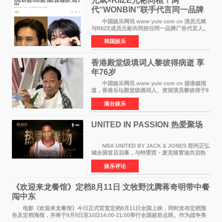
元斌×RIIZE元彬同框！两
代“WONBIN”联手代言同一品牌
颜值天花板合体
中国娱乐网讯 www yule com cn 演员元斌
与RIIZE成员元彬共同担任同一品牌广告代言人。
6日据独家报道，继演员元斌之后，RIIZE元彬最
韩国娱乐
近也被选为某在线中介平台A公司的共同广告代言
人，两人将作
香港殿堂级填词人黎彼得病逝 享
年76岁​
中国娱乐网讯 www yule com cn 据港媒报
道，香港乐坛殿堂级填词人、资深演员黎彼得于8
月5日上午因病离世，终年76岁。好友钟志光透
港台娱乐
露，黎彼得今年3月中风后便卧床休养，身体机能
持续衰退，最
UNITED IN PASSION 热爱聚场
NBA UNITED BY JACK & JONES 郑州正弘
城全国首店启幕，与特雷西・麦克格雷迪共启热
爱 2026 年7 月21 日，
娱乐评论
NBAUNITEDBYJACK&JONES 全国首店，于郑
州正弘城正式启幕。NBA 传奇球星
《欢迎来龙餐馆》定档8月11日 文牧野沈腾蒋奇明带中餐
闯中东
电影《欢迎来龙餐馆》今日正式官宣定档8月11日全国上映，同时发布定档预
告及定档海报，并将于8月8日至10日14:00-21:00举行全国超前点映。作为战争美