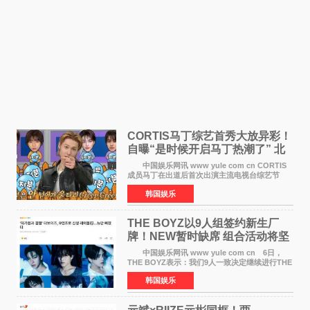
CORTIS马丁综艺首秀大放异彩！
自曝“是时候开启马丁热潮了” 北
美巡演火热进行中
中国娱乐网讯 www yule com cn CORTIS
成员马丁在出道后首次出演主流电视台综艺节
目，展现了多才多艺的魅力。 马丁出演了5日
韩国娱乐
播出的MBC《Radio Star》Fashion与Passion
之间，I&lsquo;m
THE BOYZ以9人组签约新生厂
牌！NEW暂时缺席 组合活动将坚
定不移继续
中国娱乐网讯 www yule com cn 6日，
THE BOYZ表示：我们9人一致决定继续进行THE
BOYZ组合活动，并且已经完成了组合团体活动
韩国娱乐
签约。目前正在新生厂牌下进行活动准备。尚未
离开THE BOYZ原所