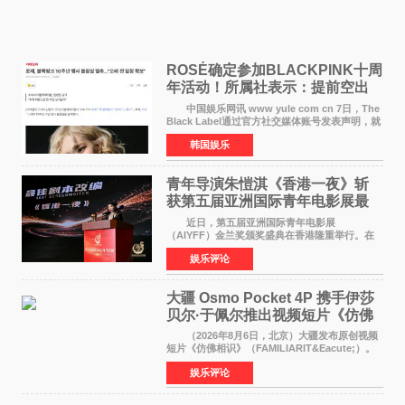
ROSÉ确定参加BLACKPINK十周
年活动！所属社表示：提前空出
了时间
中国娱乐网讯 www yule com cn 7日，The
Black Label通过官方社交媒体账号发表声明，就
近期网络上关于ROS&Eacute;个人行程及是否参
韩国娱乐
加BLACKPINK出道纪念活动的种种猜测作出正
式回应。 Th
青年导演朱愷淇《香港一夜》斩
获第五届亚洲国际青年电影展最
佳剧本改编奖
近日，第五届亚洲国际青年电影展
（AIYFF）金兰奖颁奖盛典在香港隆重举行。在
这场汇聚数百位海内外电影人、文化界人士及媒
娱乐评论
体代表的亚洲青年影视盛会上，香港本土电影
《香港一夜》（Dawn in Ho
大疆 Osmo Pocket 4P 携手伊莎
贝尔·于佩尔推出视频短片《仿佛
相识》
（2026年8月6日，北京）大疆发布原创视频
短片《仿佛相识》（FAMILIARIT&Eacute;）。
视频短片由戛纳国际电影节最佳女演员伊莎贝尔·
娱乐评论
于佩尔（Isabelle Huppert）主演，全程使用大
疆首款双主摄口