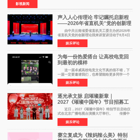
食大片，影片讲述的是中国厨师徐福（沈腾
影视新闻
声入人心传理论 牢记嘱托启新程
——2026年省直机关“党的创新理
论我来讲”宣讲活动圆满落幕
由中共云南省委省直机关工委主办的2026年
省直机关党的创新理论我来讲宣讲活动于8月4日
至5日在昆明举办。活动以 "牢记嘱托 感恩奋进
娱乐评论
开创云南发展新局面 "为主题，坚持以新时代中国
特色社会主义
为每一份热爱搭台 让高校电竞回
到最初的模样
这一届卓威高校电竞文化节真的很不错，下
一届一定要邀请我们，也希望能给更多同学一个
来到现场的机会。 2026卓威高校电竞文化节
娱乐评论
已经落下帷幕，在活动结束后，仍有不少高校电
竞社负责人和现
逐光承文脉 启璀璨新章｜
2027《璀璨中国年》节目招募工
作圆满启动
近日，2027《璀璨中国年》特别节目启动仪
式在北京广播电视台演播大厅举行。 传播中
华优秀传统文化，弘扬纯正国风艺术，打造高规
娱乐评论
格、高质感、正能量的文艺盛典，是璀璨中国年
矢志不渝的初心
赛立复成为《辣妈辣么美》特别