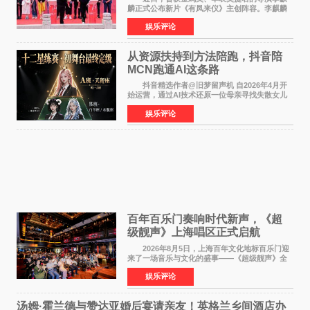
麟正式公布新片《有凤来仪》主创阵容。李麒麟
早年凭电影《华容道》获得金鸡奖、华表奖提
娱乐评论
名，此后长期参与国内外电影制作，其担任制片
人参与的作品亦曾
从资源扶持到方法陪跑，抖音陪
MCN跑通AI这条路
抖音精选作者@旧梦留声机 自2026年4月开
始运营，通过AI技术还原一位母亲寻找失散女儿
的故事，凭借强情感表达获得大量用户关注，发
娱乐评论
布仅21小时便获得超1亿曝光、超1000万互动。
此后，账号持续沿
百年百乐门奏响时代新声，《超
级靓声》上海唱区正式启航
2026年8月5日，上海百年文化地标百乐门迎
来了一场音乐与文化的盛事——《超级靓声》全
国励志音乐公益节目上海唱区新闻发布会暨启动
娱乐评论
仪式在此隆重举行。各界领导、嘉宾与媒体朋友
齐聚一堂，共同
汤姆·霍兰德与赞达亚婚后宴请亲友！英格兰乡间酒店办