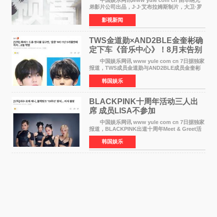
中国娱乐网讯www yule com cn 由华纳兄
弟影片公司出品，J·J·艾布拉姆斯制片，大卫·罗
伯特·米切尔执导，好莱坞巨星安妮·海瑟薇和伊万
影视新闻
·麦克格雷格领衔主演的2026暑期惊悚冒险大片
《逃出绝
TWS金道勋×AND2BLE金奎彬确
定下车《音乐中心》！8月末告别
MC席位
中国娱乐网讯 www yule com cn 7日据独家
报道，TWS成员金道勋与AND2BLE成员金奎彬
将于8月离开《音乐中心》MC的位置。 金道
韩国娱乐
勋与金奎彬于去年3月与H2H A-NA一起被选为
《音乐中心》MC，约1
BLACKPINK十周年活动三人出
席 成员LISA不参加
中国娱乐网讯 www yule com cn 7日据独家
报道，BLACKPINK出道十周年Meet & Greet活
动将由智秀、ROS&Eacute;、JENNIE出席，
韩国娱乐
LISA将缺席。 此前BLACKPINK所属社YG并
未为组合出道十周年做