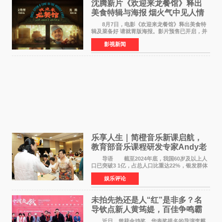
沈腾新片《欢迎来龙餐馆》释出
美食特辑与海报 烟火气中见人情
温暖
8月7日，电影《欢迎来龙餐馆》释出美食特
辑及菜备好 请就胃版海报。影片预售已开启，并
将于8月8日至10日14:00-21:00举行全国超前点
影视新闻
映。电影《欢迎来龙餐馆》作为战争美食喜剧大
片，讲述了中国
乐享人生｜简橙音乐新课启航，
教育部音乐课程研发专家Andy老
师重磅入驻领航银龄琴声
导语 截至2024年底，我国60岁及以上人
口已突破3 1亿，占总人口比重达22%，银发群体
的精神文化需求日益凸显。2024年1月，国务院办
娱乐评论
公厅印发《关于发展银发经济增进老年人福祉的
意见》——这是
未拍先热还是人“红”是非多？名
导钦点新人黄筠媞，百佳争鸣霸
气回应
近日，曾获金鸡奖、华表奖提名的导演李麒