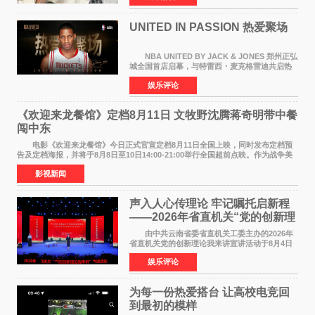
持续衰退，最
UNITED IN PASSION 热爱聚场
NBA UNITED BY JACK & JONES 郑州正弘
城全国首店启幕，与特雷西・麦克格雷迪共启热
爱 2026 年7 月21 日，
娱乐评论
NBAUNITEDBYJACK&JONES 全国首店，于郑
州正弘城正式启幕。NBA 传奇球星
《欢迎来龙餐馆》定档8月11日 文牧野沈腾蒋奇明带中餐
闯中东
电影《欢迎来龙餐馆》今日正式官宣定档8月11日全国上映，同时发布定档预
告及定档海报，并将于8月8日至10日14:00-21:00举行全国超前点映。作为战争美
食大片，影片讲述的是中国厨师徐福（沈腾
影视新闻
声入人心传理论 牢记嘱托启新程
——2026年省直机关“党的创新理
论我来讲”宣讲活动圆满落幕
由中共云南省委省直机关工委主办的2026年
省直机关党的创新理论我来讲宣讲活动于8月4日
至5日在昆明举办。活动以 "牢记嘱托 感恩奋进
娱乐评论
开创云南发展新局面 "为主题，坚持以新时代中国
特色社会主义
为每一份热爱搭台 让高校电竞回
到最初的模样