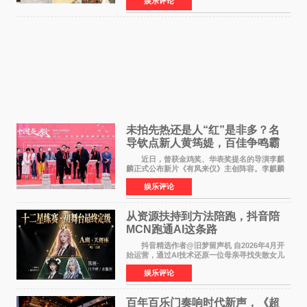
娱乐评论
公厅印发《关于发展银发经济增进老年人福祉的
意见》——这是
未拍先热还是人“红”是非多？名
导钦点新人黄筠媞，百佳争鸣霸
气回应
近日，曾获金鸡奖、华表奖提名的导演李麒
麟正式公布新片《有凤来仪》主创阵容。李麒麟
早年凭电影《华容道》获得金鸡奖、华表奖提
娱乐评论
名，此后长期参与国内外电影制作，其担任制片
人参与的作品亦曾
从资源扶持到方法陪跑，抖音陪
MCN跑通AI这条路
抖音精选作者@旧梦留声机 自2026年4月开
始运营，通过AI技术还原一位母亲寻找失散女儿
的故事，凭借强情感表达获得大量用户关注，发
娱乐评论
布仅21小时便获得超1亿曝光、超1000万互动。
此后，账号持续沿
百年百乐门奏响时代新声，《超