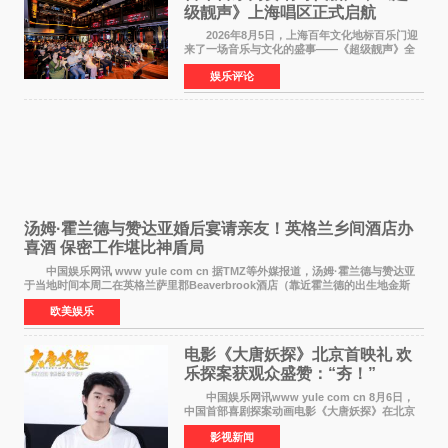
级靓声》上海唱区正式启航
2026年8月5日，上海百年文化地标百乐门迎
来了一场音乐与文化的盛事——《超级靓声》全
国励志音乐公益节目上海唱区新闻发布会暨启动
娱乐评论
仪式在此隆重举行。各界领导、嘉宾与媒体朋友
齐聚一堂，共同
汤姆·霍兰德与赞达亚婚后宴请亲友！英格兰乡间酒店办
喜酒 保密工作堪比神盾局
中国娱乐网讯 www yule com cn 据TMZ等外媒报道，汤姆·霍兰德与赞达亚
于当地时间本周二在英格兰萨里郡Beaverbrook酒店（靠近霍兰德的出生地金斯
顿）举办婚宴，邀请家人与朋友们喝喜酒，庆祝
欧美娱乐
电影《大唐妖探》北京首映礼 欢
乐探案获观众盛赞：“夯！”
中国娱乐网讯www yule com cn 8月6日，
中国首部喜剧探案动画电影《大唐妖探》在北京
举办电影首映礼。导演程腾、联合导演黄珉、总
影视新闻
制片人曹紫建、制片人李莹莹，配音导演张喆，