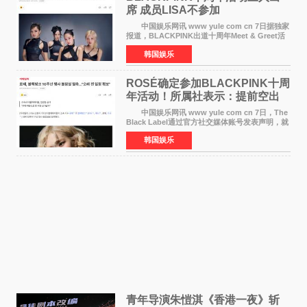
席 成员LISA不参加
中国娱乐网讯 www yule com cn 7日据独家
报道，BLACKPINK出道十周年Meet & Greet活
动将由智秀、ROS&Eacute;、JENNIE出席，
韩国娱乐
LISA将缺席。 此前BLACKPINK所属社YG并
未为组合出道十周年做
ROSÉ确定参加BLACKPINK十周
年活动！所属社表示：提前空出
了时间
中国娱乐网讯 www yule com cn 7日，The
Black Label通过官方社交媒体账号发表声明，就
近期网络上关于ROS&Eacute;个人行程及是否参
韩国娱乐
加BLACKPINK出道纪念活动的种种猜测作出正
式回应。 Th
青年导演朱愷淇《香港一夜》斩