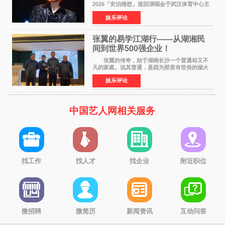
2026「安泊猜想」巡回演唱会于武汉体育中心主
体育场盛大开唱。许嵩与数万歌迷在此相聚，从
娱乐评论
浪漫惬意的舞台设计到充满诚意与惊喜的现场互
动，共同开启了一场关于
张翼的易学江湖行——从湖湘民
间到世界500强企业！
张翼的传奇，始于湖南长沙一个普通却又不
凡的家庭。说其普通，是因为那里有世俗的烟火
气；说其不凡，是因为家中有一位洞悉天地玄机
娱乐评论
的长者——他的爷爷。作为当地的风水师，爷爷
是张翼走进易学
中国艺人网相关服务
找工作
找人才
找企业
附近职位
微招聘
微简历
新闻资讯
互动问答