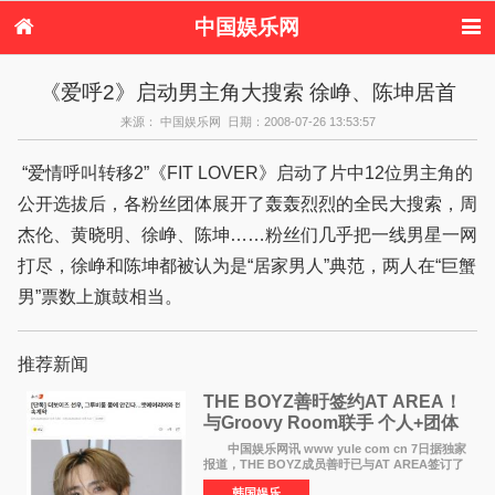
中国娱乐网
首页
新闻
女性
内地娱乐
《爱呼2》启动男主角大搜索 徐峥、陈坤居首
港台娱乐
日本娱乐
韩国娱乐
欧美娱乐
来源： 中国娱乐网 日期：2008-07-26 13:53:57
体育花边
音乐新闻
影视新闻
内地明星八卦
港台明星八卦
日本韩国明星
欧美明星八卦
娱乐评论
“爱情呼叫转移2”《FIT LOVER》启动了片中12位男主角的
八卦
公开选拔后，各粉丝团体展开了轰轰烈烈的全民大搜索，周
杰伦、黄晓明、徐峥、陈坤……粉丝们几乎把一线男星一网
打尽，徐峥和陈坤都被认为是“居家男人”典范，两人在“巨蟹
男”票数上旗鼓相当。
推荐新闻
THE BOYZ善旴签约AT AREA！
与Groovy Room联手 个人+团体
活动并行
中国娱乐网讯 www yule com cn 7日据独家
报道，THE BOYZ成员善旴已与AT AREA签订了
专属合约。AT AREA是由知名制作人组合
韩国娱乐
Groovy Room创立的hip-hop厂牌，旗下拥有多