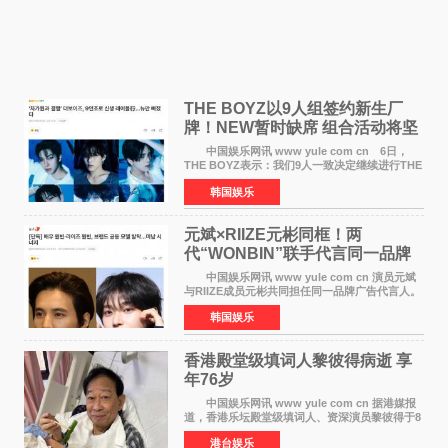
THE BOYZ以9人组签约新生厂
牌！NEW暂时缺席 组合活动将坚
定不移继续
中国娱乐网讯 www yule com cn 6日，
THE BOYZ表示：我们9人一致决定继续进行THE
BOYZ组合活动，并且已经完成了组合团体活动
韩国娱乐
签约。目前正在新生厂牌下进行活动准备。尚未
离开THE BOYZ原所
元斌×RIIZE元彬同框！两
代“WONBIN”联手代言同一品牌
颜值天花板合体
中国娱乐网讯 www yule com cn 演员元斌
与RIIZE成员元彬共同担任同一品牌广告代言人。
6日据独家报道，继演员元斌之后，RIIZE元彬最
韩国娱乐
近也被选为某在线中介平台A公司的共同广告代言
人，两人将作
香港殿堂级填词人黎彼得病逝 享
年76岁​
中国娱乐网讯 www yule com cn 据港媒报
道，香港乐坛殿堂级填词人、资深演员黎彼得于8
月5日上午因病离世，终年76岁。好友钟志光透
港台娱乐
露，黎彼得今年3月中风后便卧床休养，身体机能