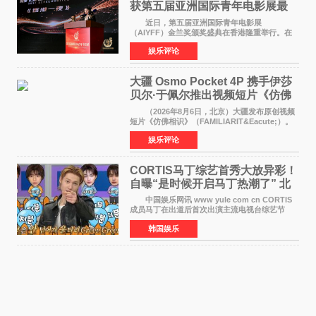
获第五届亚洲国际青年电影展最
佳剧本改编奖
近日，第五届亚洲国际青年电影展
（AIYFF）金兰奖颁奖盛典在香港隆重举行。在
这场汇聚数百位海内外电影人、文化界人士及媒
娱乐评论
体代表的亚洲青年影视盛会上，香港本土电影
《香港一夜》（Dawn in Ho
大疆 Osmo Pocket 4P 携手伊莎
贝尔·于佩尔推出视频短片《仿佛
相识》
（2026年8月6日，北京）大疆发布原创视频
短片《仿佛相识》（FAMILIARIT&Eacute;）。
视频短片由戛纳国际电影节最佳女演员伊莎贝尔·
娱乐评论
于佩尔（Isabelle Huppert）主演，全程使用大
疆首款双主摄口
CORTIS马丁综艺首秀大放异彩！
自曝“是时候开启马丁热潮了” 北
美巡演火热进行中
中国娱乐网讯 www yule com cn CORTIS
成员马丁在出道后首次出演主流电视台综艺节
目，展现了多才多艺的魅力。 马丁出演了5日
韩国娱乐
播出的MBC《Radio Star》Fashion与Passion
之间，I&lsquo;m