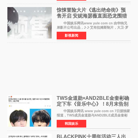
对白指导程寅，领
惊悚冒险大片《逃出绝命街》预
售开启 安妮海瑟薇直面恐龙围猎
中国娱乐网讯www yule com cn 由华纳兄
弟影片公司出品，J·J·艾布拉姆斯制片，大卫·罗
伯特·米切尔执导，好莱坞巨星安妮·海瑟薇和伊万
影视新闻
·麦克格雷格领衔主演的2026暑期惊悚冒险大片
《逃出绝
TWS金道勋×AND2BLE金奎彬确
定下车《音乐中心》！8月末告别
MC席位
中国娱乐网讯 www yule com cn 7日据独家
报道，TWS成员金道勋与AND2BLE成员金奎彬
将于8月离开《音乐中心》MC的位置。 金道
韩国娱乐
勋与金奎彬于去年3月与H2H A-NA一起被选为
《音乐中心》MC，约1
BLACKPINK十周年活动三人出