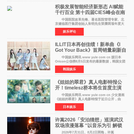
积极发展智能经济新形态 Al赋能
千行百业 第十四届CIES峰会在南
京盛大召开
中国医院改革先锋、著名医院管理专家、北
京健临医疗集团创始人朱明先生荣膺两项年度大
奖 2026年7月31日，盛夏金陵，长江之畔，
娱乐评论
以重落地·真务实·强链接为主题的2026&lsquo;人
工智能+&rsquo
ILLIT日本再创佳绩！新单曲《I
Got Your Back》首周销量刷新自
身纪录
中国娱乐网讯 www yule com cn 据日本
Oricon公信榜8月5日发布的最新数据，韩国女团
ILLIT在日本发行的第二张单曲《I Got Your
韩国娱乐
Back》首周销量达到71,009张，成功跻身最新一
期周单曲排行
《姐姐的翠君》真人电影特报公
开！timelesz桥本将生首度主演
12月4日上映
中国娱乐网讯 www yule com cn 少女漫画
《姐姐的翠君》真人电影特报于近日公开，由
timelesz成员桥本将生担任主演，这也是他首次
日本娱乐
担任电影主演，引发高度关注。 女高中生咲
苗翠（中岛瑠菜
许嵩2026「安泊猜想」巡演武汉
双场浪漫落幕 “以音乐为引 解锁
江城记忆”
2026年7月31日、8月2日两晚，许嵩