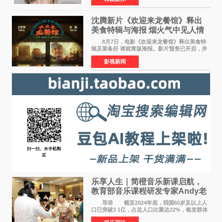
位实力派音乐人，在韩
沈腾新片《欢迎来龙餐馆》释出
美食特辑与海报 烟火气中见人情
温暖
8月7日，电影《欢迎来龙餐馆》释出美食特
辑及菜备好 请就胃版海报。影片预售已开启，并
将于8月8日至10日14:00-21:00举行全国超前点
影视新闻
映。电影《欢迎来龙餐馆》作为战争美食喜剧大
片，讲述了中国
乐享人生｜简橙音乐新课启航，
教育部音乐课程研发专家Andy老
师重磅入驻领航银龄琴声
导语 截至2024年底，我国60岁及以上人
口已突破3 1亿，占总人口比重达22%，银发群体
的精神文化需求日益凸显。2024年1月，国务院办