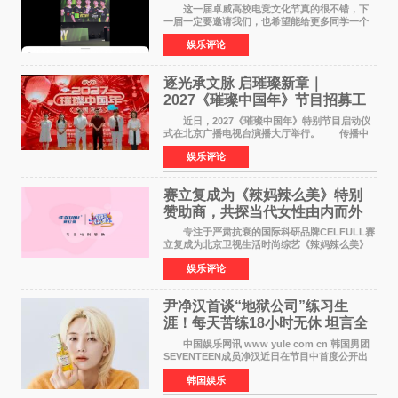
这一届卓威高校电竞文化节真的很不错，下
一届一定要邀请我们，也希望能给更多同学一个
来到现场的机会。 2026卓威高校电竞文化节
娱乐评论
已经落下帷幕，在活动结束后，仍有不少高校电
竞社负责人和现
逐光承文脉 启璀璨新章｜
2027《璀璨中国年》节目招募工
作圆满启动
近日，2027《璀璨中国年》特别节目启动仪
式在北京广播电视台演播大厅举行。 传播中
华优秀传统文化，弘扬纯正国风艺术，打造高规
娱乐评论
格、高质感、正能量的文艺盛典，是璀璨中国年
矢志不渝的初心
赛立复成为《辣妈辣么美》特别
赞助商，共探当代女性由内而外
活力美
专注于严肃抗衰的国际科研品牌CELFULL赛
立复成为北京卫视生活时尚综艺《辣妈辣么美》
的特别赞助商,明星辣妈袁咏仪倾情参与，向广大
娱乐评论
都市女性传递健康生活新主张，寄语当代女性在
家庭与自我之间
尹净汉首谈“地狱公司”练习生
涯！每天苦练18小时无休 坦言全
靠成员撑过来
中国娱乐网讯 www yule com cn 韩国男团
SEVENTEEN成员净汉近日在节目中首度公开出
道前的残酷练习生经历，并提及经纪公司Pledis
韩国娱乐
娱乐，引发广泛关注。 在8月2日播出的日本
TBS综艺节目《周