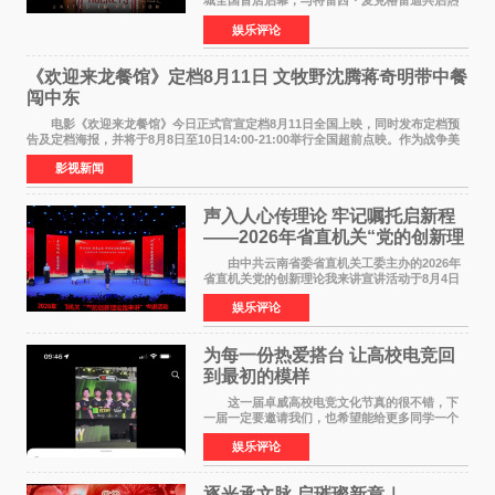
城全国首店启幕，与特雷西・麦克格雷迪共启热
爱 2026 年7 月21 日，
娱乐评论
NBAUNITEDBYJACK&JONES 全国首店，于郑
州正弘城正式启幕。NBA 传奇球星
《欢迎来龙餐馆》定档8月11日 文牧野沈腾蒋奇明带中餐
闯中东
电影《欢迎来龙餐馆》今日正式官宣定档8月11日全国上映，同时发布定档预
告及定档海报，并将于8月8日至10日14:00-21:00举行全国超前点映。作为战争美
食大片，影片讲述的是中国厨师徐福（沈腾
影视新闻
声入人心传理论 牢记嘱托启新程
——2026年省直机关“党的创新理
论我来讲”宣讲活动圆满落幕
由中共云南省委省直机关工委主办的2026年
省直机关党的创新理论我来讲宣讲活动于8月4日
至5日在昆明举办。活动以 "牢记嘱托 感恩奋进
娱乐评论
开创云南发展新局面 "为主题，坚持以新时代中国
特色社会主义
为每一份热爱搭台 让高校电竞回
到最初的模样
这一届卓威高校电竞文化节真的很不错，下
一届一定要邀请我们，也希望能给更多同学一个
来到现场的机会。 2026卓威高校电竞文化节
娱乐评论
已经落下帷幕，在活动结束后，仍有不少高校电
竞社负责人和现
逐光承文脉 启璀璨新章｜