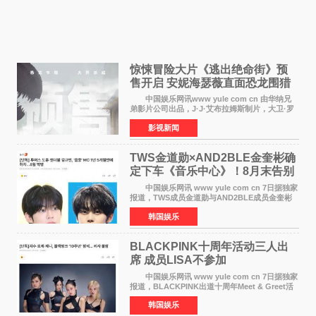
惊悚冒险大片《逃出绝命街》预
售开启 安妮海瑟薇直面恐龙围猎
中国娱乐网讯www yule com cn 由华纳兄
弟影片公司出品，J·J·艾布拉姆斯制片，大卫·罗
伯特·米切尔执导，好莱坞巨星安妮·海瑟薇和伊万
影视新闻
·麦克格雷格领衔主演的2026暑期惊悚冒险大片
《逃出绝
TWS金道勋×AND2BLE金奎彬确
定下车《音乐中心》！8月末告别
MC席位
中国娱乐网讯 www yule com cn 7日据独家
报道，TWS成员金道勋与AND2BLE成员金奎彬
将于8月离开《音乐中心》MC的位置。 金道
韩国娱乐
勋与金奎彬于去年3月与H2H A-NA一起被选为
《音乐中心》MC，约1
BLACKPINK十周年活动三人出
席 成员LISA不参加
中国娱乐网讯 www yule com cn 7日据独家
报道，BLACKPINK出道十周年Meet & Greet活
动将由智秀、ROS&Eacute;、JENNIE出席，
韩国娱乐
LISA将缺席。 此前BLACKPINK所属社YG并