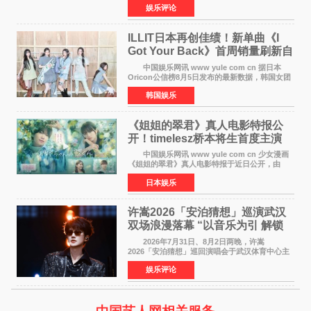
娱乐评论
以重落地·真务实·强链接为主题的2026&lsquo;人
工智能+&rsquo
ILLIT日本再创佳绩！新单曲《I
Got Your Back》首周销量刷新自
身纪录
中国娱乐网讯 www yule com cn 据日本
Oricon公信榜8月5日发布的最新数据，韩国女团
ILLIT在日本发行的第二张单曲《I Got Your
韩国娱乐
Back》首周销量达到71,009张，成功跻身最新一
期周单曲排行
《姐姐的翠君》真人电影特报公
开！timelesz桥本将生首度主演
12月4日上映
中国娱乐网讯 www yule com cn 少女漫画
《姐姐的翠君》真人电影特报于近日公开，由
timelesz成员桥本将生担任主演，这也是他首次
日本娱乐
担任电影主演，引发高度关注。 女高中生咲
苗翠（中岛瑠菜
许嵩2026「安泊猜想」巡演武汉
双场浪漫落幕 “以音乐为引 解锁
江城记忆”
2026年7月31日、8月2日两晚，许嵩
2026「安泊猜想」巡回演唱会于武汉体育中心主
体育场盛大开唱。许嵩与数万歌迷在此相聚，从
娱乐评论
浪漫惬意的舞台设计到充满诚意与惊喜的现场互
动，共同开启了一场关于