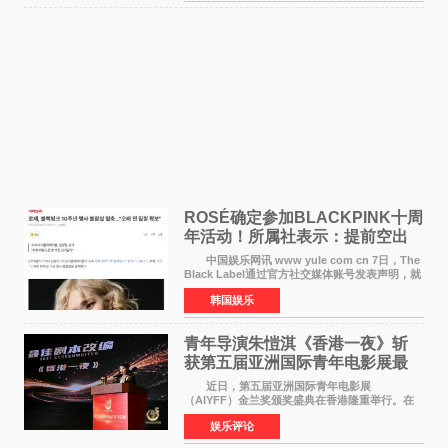
未为组合出道十周年做
ROSÉ确定参加BLACKPINK十周
年活动！所属社表示：提前空出
了时间
中国娱乐网讯 www yule com cn 7日，The
Black Label通过官方社交媒体账号发表声明，就
近期网络上关于ROS&Eacute;个人行程及是否参
韩国娱乐
加BLACKPINK出道纪念活动的种种猜测作出正
式回应。 Th
青年导演朱愷淇《香港一夜》斩
获第五届亚洲国际青年电影展最
佳剧本改编奖
近日，第五届亚洲国际青年电影展
（AIYFF）金兰奖颁奖盛典在香港隆重举行。在
这场汇聚数百位海内外电影人、文化界人士及媒
娱乐评论
体代表的亚洲青年影视盛会上，香港本土电影
《香港一夜》（Dawn in Ho