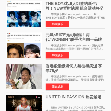
THE BOYZ以9人组签约新生厂
牌！NEW暂时缺席 组合活动将坚
定不移继续
中国娱乐网讯 www yule com cn 6日，
THE BOYZ表示：我们9人一致决定继续进行THE
BOYZ组合活动，并且已经完成了组合团体活动
韩国娱乐
签约。目前正在新生厂牌下进行活动准备。尚未
离开THE BOYZ原所
元斌×RIIZE元彬同框！两
代“WONBIN”联手代言同一品牌
颜值天花板合体
中国娱乐网讯 www yule com cn 演员元斌
与RIIZE成员元彬共同担任同一品牌广告代言人。
6日据独家报道，继演员元斌之后，RIIZE元彬最
韩国娱乐
近也被选为某在线中介平台A公司的共同广告代言
人，两人将作
香港殿堂级填词人黎彼得病逝 享
年76岁​
中国娱乐网讯 www yule com cn 据港媒报
道，香港乐坛殿堂级填词人、资深演员黎彼得于8
月5日上午因病离世，终年76岁。好友钟志光透
港台娱乐
露，黎彼得今年3月中风后便卧床休养，身体机能
持续衰退，最
UNITED IN PASSION 热爱聚场
NBA UNITED BY JACK & JONES 郑州正弘