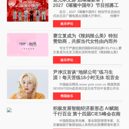
2027《璀璨中国年》节目招募工
作圆满启动
近日，2027《璀璨中国年》特别节目启动仪
式在北京广播电视台演播大厅举行。 传播中
华优秀传统文化，弘扬纯正国风艺术，打造高规
娱乐评论
格、高质感、正能量的文艺盛典，是璀璨中国年
矢志不渝的初心
赛立复成为《辣妈辣么美》特别
赞助商，共探当代女性由内而外
活力美
专注于严肃抗衰的国际科研品牌CELFULL赛
立复成为北京卫视生活时尚综艺《辣妈辣么美》
的特别赞助商,明星辣妈袁咏仪倾情参与，向广大
娱乐评论
都市女性传递健康生活新主张，寄语当代女性在
家庭与自我之间
尹净汉首谈“地狱公司”练习生
涯！每天苦练18小时无休 坦言全
靠成员撑过来
中国娱乐网讯 www yule com cn 韩国男团
SEVENTEEN成员净汉近日在节目中首度公开出
道前的残酷练习生经历，并提及经纪公司Pledis
韩国娱乐
娱乐，引发广泛关注。 在8月2日播出的日本
TBS综艺节目《周
积极发展智能经济新形态 Al赋能
千行百业 第十四届CIES峰会在南
京盛大召开
中国医院改革先锋、著名医院管理专家、北
京健临医疗集团创始人朱明先生荣膺两项年度大
奖 2026年7月31日，盛夏金陵，长江之畔，