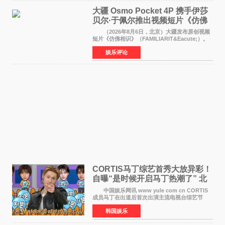
大疆 Osmo Pocket 4P 携手伊莎
贝尔·于佩尔推出视频短片《仿佛
相识》
（2026年8月6日，北京）大疆发布原创视频
短片《仿佛相识》（FAMILIARIT&Eacute;）。
视频短片由戛纳国际电影节最佳女演员伊莎贝尔·
娱乐评论
于佩尔（Isabelle Huppert）主演，全程使用大
疆首款双主摄口
CORTIS马丁综艺首秀大放异彩！
自曝“是时候开启马丁热潮了” 北
美巡演火热进行中
中国娱乐网讯 www yule com cn CORTIS
成员马丁在出道后首次出演主流电视台综艺节
目，展现了多才多艺的魅力。 马丁出演了5日
韩国娱乐
播出的MBC《Radio Star》Fashion与Passion
之间，I&lsquo;m