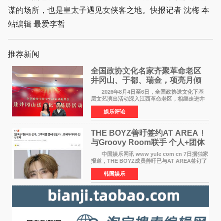
谋的场所，也是皇太子遇见女侠客之地。快报记者 沈梅 本
站编辑 最爱李哲
推荐新闻
全国政协文化名家齐聚革命老区
井冈山、于都、瑞金，项亮月倾
情献唱《桃花谣》致敬红色沃土
2026年8月4日至6日，全国政协送文化下基
层文艺演出活动深入江西革命老区，相继走进井
冈山、于都长征出发地、瑞金三地。由全国政协
娱乐评论
文化文史和学习委员会副主任、甘肃省政协原主
席欧阳坚率团，一
THE BOYZ善旴签约AT AREA！
与Groovy Room联手 个人+团体
活动并行
中国娱乐网讯 www yule com cn 7日据独家
报道，THE BOYZ成员善旴已与AT AREA签订了
专属合约。AT AREA是由知名制作人组合
韩国娱乐
Groovy Room创立的hip-hop厂牌，旗下拥有多
位实力派音乐人，在韩