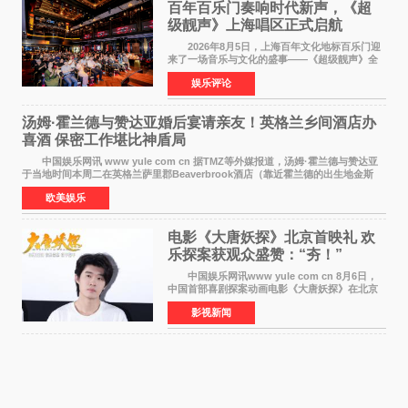
百年百乐门奏响时代新声，《超
级靓声》上海唱区正式启航
2026年8月5日，上海百年文化地标百乐门迎
来了一场音乐与文化的盛事——《超级靓声》全
国励志音乐公益节目上海唱区新闻发布会暨启动
娱乐评论
仪式在此隆重举行。各界领导、嘉宾与媒体朋友
齐聚一堂，共同
汤姆·霍兰德与赞达亚婚后宴请亲友！英格兰乡间酒店办
喜酒 保密工作堪比神盾局
中国娱乐网讯 www yule com cn 据TMZ等外媒报道，汤姆·霍兰德与赞达亚
于当地时间本周二在英格兰萨里郡Beaverbrook酒店（靠近霍兰德的出生地金斯
顿）举办婚宴，邀请家人与朋友们喝喜酒，庆祝
欧美娱乐
电影《大唐妖探》北京首映礼 欢
乐探案获观众盛赞：“夯！”
中国娱乐网讯www yule com cn 8月6日，
中国首部喜剧探案动画电影《大唐妖探》在北京
举办电影首映礼。导演程腾、联合导演黄珉、总
影视新闻
制片人曹紫建、制片人李莹莹，配音导演张喆，
对白指导程寅，领