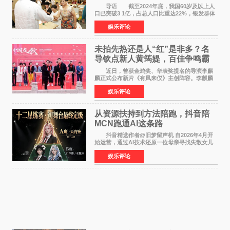
师重磅入驻领航银龄琴声
导语 截至2024年底，我国60岁及以上人
口已突破3 1亿，占总人口比重达22%，银发群体
的精神文化需求日益凸显。2024年1月，国务院办
娱乐评论
公厅印发《关于发展银发经济增进老年人福祉的
意见》——这是
未拍先热还是人“红”是非多？名
导钦点新人黄筠媞，百佳争鸣霸
气回应
近日，曾获金鸡奖、华表奖提名的导演李麒
麟正式公布新片《有凤来仪》主创阵容。李麒麟
早年凭电影《华容道》获得金鸡奖、华表奖提
娱乐评论
名，此后长期参与国内外电影制作，其担任制片
人参与的作品亦曾
从资源扶持到方法陪跑，抖音陪
MCN跑通AI这条路
抖音精选作者@旧梦留声机 自2026年4月开
始运营，通过AI技术还原一位母亲寻找失散女儿
的故事，凭借强情感表达获得大量用户关注，发
娱乐评论
布仅21小时便获得超1亿曝光、超1000万互动。
此后，账号持续沿