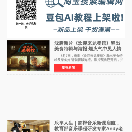
沈腾新片《欢迎来龙餐馆》释出
美食特辑与海报 烟火气中见人情
温暖
8月7日，电影《欢迎来龙餐馆》释出美食特
辑及菜备好 请就胃版海报。影片预售已开启，并
将于8月8日至10日14:00-21:00举行全国超前点
影视新闻
映。电影《欢迎来龙餐馆》作为战争美食喜剧大
片，讲述了中国
乐享人生｜简橙音乐新课启航，
教育部音乐课程研发专家Andy老