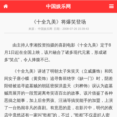
中国娱乐网
首页
新闻
女性
内地娱乐
《十全九美》将爆笑登场
港台娱乐
日本娱乐
韩国娱乐
欧美娱乐
来源： 中国娱乐网 日期：2008-07-26 15:39:43
体育花边
音乐新闻
影视新闻
内地明星八卦
港台明星八卦
日本韩国明星
欧美明星八卦
娱乐评论
八卦
由主持人李湘投资拍摄的喜剧电影《十全九美》定于8
月1日起在全国上映，该片融合了诸多现代元素，形成诸
多“笑点”，令人捧腹不已。
《十全九美》讲述了明朝太子朱笑天（立威廉饰）和民
间女子唐小蝶（黄奕饰）追寻鲁班绝学《缺一门》时，阴差
阳错被追寻盗墓贼的朝廷密探洪盖天（刘桦饰）误认为盗墓
贼而展开的一段荒诞离奇笑语百出的故事。该片借鉴了各种
恶搞之能事，加上后舍男孩、汪涵等搞笑能手的加盟，上演
了一台热闹非凡的喜剧。有意思的是，在影片中，明代的夜
店中竟然还有一家叫“乾柜”的，不过，“乾柜”不仅是奸人密