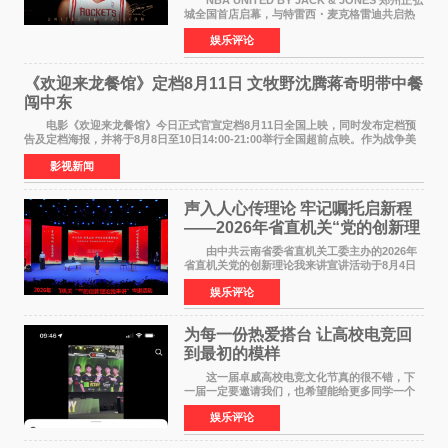
城全国首店启幕，与特雷西・麦克格雷迪共启热
爱 2026 年7 月21 日，
娱乐评论
NBAUNITEDBYJACK&JONES 全国首店，于郑
州正弘城正式启幕。NBA 传奇球星
《欢迎来龙餐馆》定档8月11日 文牧野沈腾蒋奇明带中餐
闯中东
电影《欢迎来龙餐馆》今日正式官宣定档8月11日全国上映，同时发布定档预
告及定档海报，并将于8月8日至10日14:00-21:00举行全国超前点映。作为战争美
食大片，影片讲述的是中国厨师徐福（沈腾
影视新闻
声入人心传理论 牢记嘱托启新程
——2026年省直机关“党的创新理
论我来讲”宣讲活动圆满落幕
由中共云南省委省直机关工委主办的2026年
省直机关党的创新理论我来讲宣讲活动于8月4日
至5日在昆明举办。活动以 "牢记嘱托 感恩奋进
娱乐评论
开创云南发展新局面 "为主题，坚持以新时代中国
特色社会主义
为每一份热爱搭台 让高校电竞回
到最初的模样
这一届卓威高校电竞文化节真的很不错，下
一届一定要邀请我们，也希望能给更多同学一个
来到现场的机会。 2026卓威高校电竞文化节
娱乐评论
已经落下帷幕，在活动结束后，仍有不少高校电
竞社负责人和现