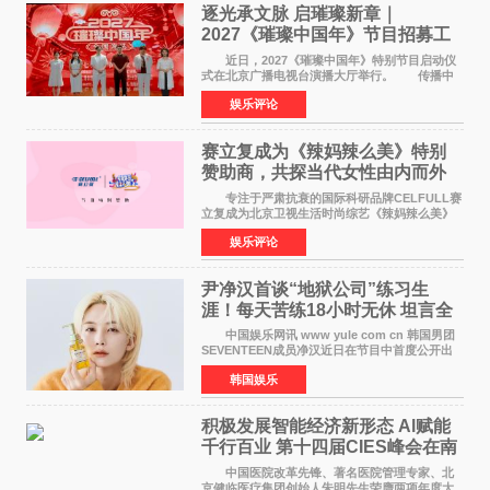
逐光承文脉 启璀璨新章｜
2027《璀璨中国年》节目招募工
作圆满启动
近日，2027《璀璨中国年》特别节目启动仪
式在北京广播电视台演播大厅举行。 传播中
华优秀传统文化，弘扬纯正国风艺术，打造高规
娱乐评论
格、高质感、正能量的文艺盛典，是璀璨中国年
矢志不渝的初心
赛立复成为《辣妈辣么美》特别
赞助商，共探当代女性由内而外
活力美
专注于严肃抗衰的国际科研品牌CELFULL赛
立复成为北京卫视生活时尚综艺《辣妈辣么美》
的特别赞助商,明星辣妈袁咏仪倾情参与，向广大
娱乐评论
都市女性传递健康生活新主张，寄语当代女性在
家庭与自我之间
尹净汉首谈“地狱公司”练习生
涯！每天苦练18小时无休 坦言全
靠成员撑过来
中国娱乐网讯 www yule com cn 韩国男团
SEVENTEEN成员净汉近日在节目中首度公开出
道前的残酷练习生经历，并提及经纪公司Pledis
韩国娱乐
娱乐，引发广泛关注。 在8月2日播出的日本
TBS综艺节目《周
积极发展智能经济新形态 Al赋能
千行百业 第十四届CIES峰会在南
京盛大召开
中国医院改革先锋、著名医院管理专家、北
京健临医疗集团创始人朱明先生荣膺两项年度大