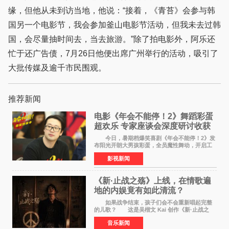
缘，但他从未到访当地，他说：“接着，《青苔》会参与韩
国另一个电影节，我会参加釜山电影节活动，但我未去过韩
国，会尽量抽时间去，当去旅游。”除了拍电影外，阿乐还
忙于还广告债，7月26日他便出席广州举行的活动，吸引了
大批传媒及逾千市民围观。
推荐新闻
电影《年会不能停！2》舞蹈彩蛋
超欢乐 专家座谈会深度研讨收获
满满
今日，暑期档爆笑喜剧《年会不能停！2》发
布阳光开朗大男孩彩蛋，全员魔性舞动，开启工
位狂欢模式。影片于昨日同步举办专家座谈会，
影视新闻
导演董润年、总制片人应萝佳出席现场，与一众
业内、学界专家
《新·止战之殇》上线，在情歌遍
地的内娱竟有如此清流？
如果战争结束，孩子们会不会重新唱起完整
的儿歌？ 这是吴楷文 Kai 创作《新·止战之
殇》时最初的想法。 从伊朗相关冲突引发的
音乐新闻
地区局势，到世界各地仍在发生的动荡与不安，