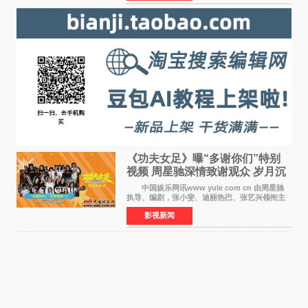
战争从来不只
《功夫女足》曝“多谢你们”特别
视频 周星驰深情致谢观众 岁月沉
淀不灭初心
中国娱乐网讯www yule com cn 由周星驰
执导、编剧，张小斐、迪丽热巴、张艺兴领衔主
演，刘嘉玲、佐藤健特别出演，艾米、雪野、蔡
影视新闻
思贝、胡予安、倪好特别介绍的喜剧电影《功夫
女足》释出多谢你