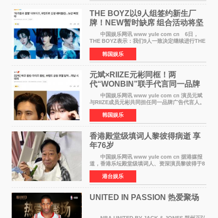
之间，I&lsquo;m
THE BOYZ以9人组签约新生厂
牌！NEW暂时缺席 组合活动将坚
定不移继续
中国娱乐网讯 www yule com cn 6日，
THE BOYZ表示：我们9人一致决定继续进行THE
BOYZ组合活动，并且已经完成了组合团体活动
韩国娱乐
签约。目前正在新生厂牌下进行活动准备。尚未
离开THE BOYZ原所
元斌×RIIZE元彬同框！两
代“WONBIN”联手代言同一品牌
颜值天花板合体
中国娱乐网讯 www yule com cn 演员元斌
与RIIZE成员元彬共同担任同一品牌广告代言人。
6日据独家报道，继演员元斌之后，RIIZE元彬最
韩国娱乐
近也被选为某在线中介平台A公司的共同广告代言
人，两人将作
香港殿堂级填词人黎彼得病逝 享
年76岁​
中国娱乐网讯 www yule com cn 据港媒报
道，香港乐坛殿堂级填词人、资深演员黎彼得于8
月5日上午因病离世，终年76岁。好友钟志光透
港台娱乐
露，黎彼得今年3月中风后便卧床休养，身体机能
持续衰退，最
UNITED IN PASSION 热爱聚场
NBA UNITED BY JACK & JONES 郑州正弘