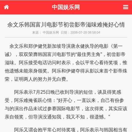
中国娱乐网
首页
新闻
女性
内地娱乐
余文乐韩国富川电影节初尝影帝滋味难掩好心情
港台娱乐
日本娱乐
韩国娱乐
欧美娱乐
来源： 中国娱乐网 日期：2008-07-28 08:58:04
体育花边
音乐新闻
影视新闻
内地明星八卦
港台明星八卦
日本韩国明星
欧美明星八卦
娱乐评论
余文乐和郑伊健凭新加坡导演唐永健执导的电影《第一
八卦
诫》，双双荣膺韩国富川电影节的“最佳男主角”，初尝影帝
滋味。阿乐接受电话访问时表示，会以平常心看待奖项，惟
他遗憾未能亲身领奖。阿乐和伊健夺得从影以来首个影帝殊
荣，证明两人的努力并无白费。
阿乐表示7月25日晚已收到导演的短信，谈及得奖感
受，阿乐难掩雀跃心情：“好开心，一直以来，自己有份参
与的演出作品未试过参赛国际电影节，这次得奖，其实应该
亲自领奖，但导演没通知我，我又不知，很遗憾。”
阿乐又谓会抱平常心对待奖项，阿乐表示与韩国相当有