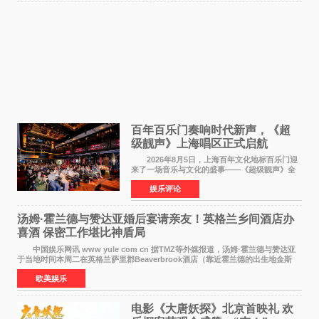
百年百乐门奏响时代新声，《超
级靓声》上海唱区正式启航
2026年8月5日，上海百年文化地标百乐门迎
来了一场音乐与文化的盛事——《超级靓声》全
国励志音乐公益节目上海唱区新闻发布会暨启动
娱乐评论
仪式在此隆重举行。各界领导、嘉宾与媒体朋友
齐聚一堂，共同
汤姆·霍兰德与赞达亚婚后宴请亲友！英格兰乡间酒店办
喜酒 保密工作堪比神盾局
中国娱乐网讯 www yule com cn 据TMZ等外媒报道，汤姆·霍兰德与赞达亚
于当地时间本周二在英格兰萨里郡Beaverbrook酒店（靠近霍兰德的出生地金斯
顿）举办婚宴，邀请家人与朋友们喝喜酒，庆祝
欧美娱乐
电影《大唐妖探》北京首映礼 欢