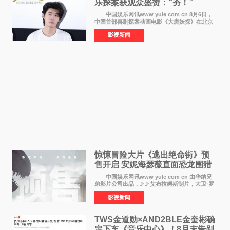
乐探案获观众盛赞：“夯！”
中国娱乐网讯www yule com cn 8月6日，
中国首部喜剧探案动画电影《大唐妖探》在北京
举办电影首映礼。导演程腾、联合导演黄珉、总
影视新闻
制片人曹紫建、制片人李莹莹，配音导演张喆，
对白指导程寅，领
惊悚冒险大片《逃出绝命街》预
售开启 安妮海瑟薇直面恐龙围猎
中国娱乐网讯www yule com cn 由华纳兄
弟影片公司出品，J·J·艾布拉姆斯制片，大卫·罗
伯特·米切尔执导，好莱坞巨星安妮·海瑟薇和伊万
影视新闻
·麦克格雷格领衔主演的2026暑期惊悚冒险大片
《逃出绝
TWS金道勋×AND2BLE金奎彬确
定下车《音乐中心》！8月末告别