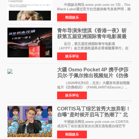
了时间
中国娱乐网讯 www yule com cn 7日，The
Black Label通过官方社交媒体账号发表声明，就
近期网络上关于ROS&Eacute;个人行程及是否参
韩国娱乐
加BLACKPINK出道纪念活动的种种猜测作出正
式回应。 Th
青年导演朱愷淇《香港一夜》斩
获第五届亚洲国际青年电影展最
佳剧本改编奖
近日，第五届亚洲国际青年电影展
（AIYFF）金兰奖颁奖盛典在香港隆重举行。在
这场汇聚数百位海内外电影人、文化界人士及媒
娱乐评论
体代表的亚洲青年影视盛会上，香港本土电影
《香港一夜》（Dawn in Ho
大疆 Osmo Pocket 4P 携手伊莎
贝尔·于佩尔推出视频短片《仿佛
相识》
（2026年8月6日，北京）大疆发布原创视频
短片《仿佛相识》（FAMILIARIT&Eacute;）。
视频短片由戛纳国际电影节最佳女演员伊莎贝尔·
娱乐评论
于佩尔（Isabelle Huppert）主演，全程使用大
疆首款双主摄口
CORTIS马丁综艺首秀大放异彩！
自曝“是时候开启马丁热潮了” 北
美巡演火热进行中
中国娱乐网讯 www yule com cn CORTIS
成员马丁在出道后首次出演主流电视台综艺节
目，展现了多才多艺的魅力。 马丁出演了5日
韩国娱乐
播出的MBC《Radio Star》Fashion与Passion