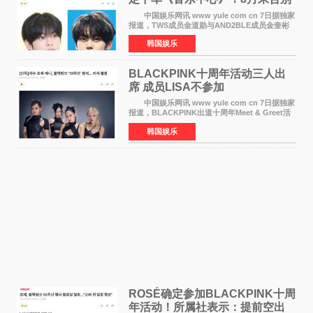
MC席位
中国娱乐网讯 www yule com cn 7日据独家
报道，TWS成员金道勋与AND2BLE成员金奎彬
将于8月离开《音乐中心》MC的位置。 金道
韩国娱乐
勋与金奎彬于去年3月与H2H A-NA一起被选为
《音乐中心》MC，约1
BLACKPINK十周年活动三人出
席 成员LISA不参加
中国娱乐网讯 www yule com cn 7日据独家
报道，BLACKPINK出道十周年Meet & Greet活
动将由智秀、ROS&Eacute;、JENNIE出席，
韩国娱乐
LISA将缺席。 此前BLACKPINK所属社YG并
未为组合出道十周年做
ROSÉ确定参加BLACKPINK十周
年活动！所属社表示：提前空出