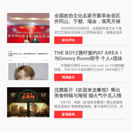
全国政协文化名家齐聚革命老区
井冈山、于都、瑞金，项亮月倾
情献唱《桃花谣》致敬红色沃土
2026年8月4日至6日，全国政协送文化下基
层文艺演出活动深入江西革命老区，相继走进井
冈山、于都长征出发地、瑞金三地。由全国政协
娱乐评论
文化文史和学习委员会副主任、甘肃省政协原主
席欧阳坚率团，一
THE BOYZ善旴签约AT AREA！
与Groovy Room联手 个人+团体
活动并行
中国娱乐网讯 www yule com cn 7日据独家
报道，THE BOYZ成员善旴已与AT AREA签订了
专属合约。AT AREA是由知名制作人组合
韩国娱乐
Groovy Room创立的hip-hop厂牌，旗下拥有多
位实力派音乐人，在韩
沈腾新片《欢迎来龙餐馆》释出
美食特辑与海报 烟火气中见人情
温暖
8月7日，电影《欢迎来龙餐馆》释出美食特
辑及菜备好 请就胃版海报。影片预售已开启，并
将于8月8日至10日14:00-21:00举行全国超前点
影视新闻
映。电影《欢迎来龙餐馆》作为战争美食喜剧大
片，讲述了中国