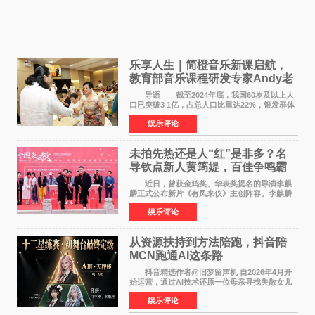
乐享人生｜简橙音乐新课启航，
教育部音乐课程研发专家Andy老
师重磅入驻领航银龄琴声
导语 截至2024年底，我国60岁及以上人
口已突破3 1亿，占总人口比重达22%，银发群体
的精神文化需求日益凸显。2024年1月，国务院办
娱乐评论
公厅印发《关于发展银发经济增进老年人福祉的
意见》——这是
未拍先热还是人“红”是非多？名
导钦点新人黄筠媞，百佳争鸣霸
气回应
近日，曾获金鸡奖、华表奖提名的导演李麒
麟正式公布新片《有凤来仪》主创阵容。李麒麟
早年凭电影《华容道》获得金鸡奖、华表奖提
娱乐评论
名，此后长期参与国内外电影制作，其担任制片
人参与的作品亦曾
从资源扶持到方法陪跑，抖音陪
MCN跑通AI这条路
抖音精选作者@旧梦留声机 自2026年4月开
始运营，通过AI技术还原一位母亲寻找失散女儿
的故事，凭借强情感表达获得大量用户关注，发
娱乐评论
布仅21小时便获得超1亿曝光、超1000万互动。
此后，账号持续沿