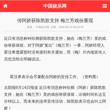
中国娱乐网
首页
新闻
女性
内地娱乐
传阿娇获陈凯歌支持 梅兰芳戏份重现
港台娱乐
日本娱乐
韩国娱乐
欧美娱乐
来源： 中国娱乐网 日期：2008-08-14 08:20:43
体育花边
音乐新闻
影视新闻
内地明星八卦
港台明星八卦
日本韩国明星
欧美明星八卦
娱乐评论
近日有消息称钟欣桐获陈凯歌支持，她在《梅兰芳》里的戏
八卦
份将获保留。对于阿娇“复出”《梅兰芳》一事，阿娇经理人
霍汶希透露暂时没有接到有关通知，而《梅》片内地宣传人
员也没给出明确说法。
霍汶希表示会尽量配合阿娇的宣传工作。（资料图）
太阳报8月14日报道 近日有消息称钟欣桐（阿娇）获陈凯歌
支持，她在《梅兰芳》里的戏份将获保留，出镜时间长达五
分钟以上。而未来的连串宣传活动，陈凯歌表示也会叫上阿
娇！