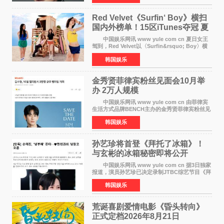
公益等多领域的
Red Velvet《Surfin‘ Boy》横扫
国内外榜单！15区iTunes夺冠 夏
日女王强势回归
中国娱乐网讯 www yule com cn 夏日女王
驾到，Red Velvet以〈Surfin&rsquo; Boy〉横
扫国内外榜单，获得音乐粉丝的热烈反响。
韩国娱乐
Red Velvet于3日发行了夏日迷你专辑《Velvet
Summer》，
金秀贤菲律宾粉丝见面会10月举
办 2万人规模
中国娱乐网讯 www yule com cn 由菲律宾
生活方式品牌BENCH主办的金秀贤菲律宾粉丝见
面会，将于10月2日在马尼拉SM Mall of
韩国娱乐
Asia（MOA）竞技场举行，预计规模达2万人。
这也是金秀贤自去年陷
孙艺珍将首登《拜托了冰箱》！
与玄彬的冰箱秘密即将公开
中国娱乐网讯 www yule com cn 据3日独家
报道，演员孙艺珍已决定录制JTBC综艺节目《拜
托了冰箱》，目前正在协调具体细节。这是孙艺
韩国娱乐
珍首次公开个人冰箱，也是她婚后首次以玄彬的
妻子身份参与
荒诞喜剧爱情电影《昏头转向》
正式定档2026年8月21日