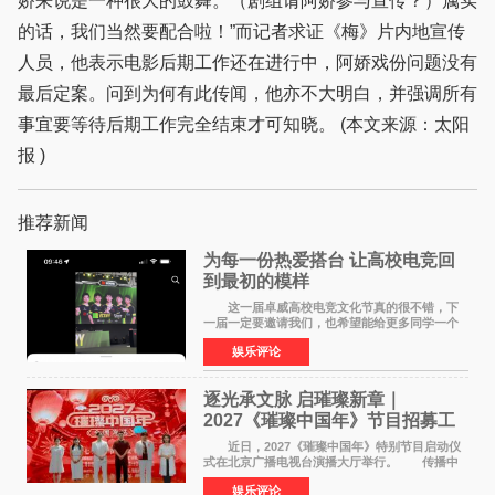
娇来说是一种很大的鼓舞。（剧组请阿娇参与宣传？）属实
的话，我们当然要配合啦！”而记者求证《梅》片内地宣传
人员，他表示电影后期工作还在进行中，阿娇戏份问题没有
最后定案。问到为何有此传闻，他亦不大明白，并强调所有
事宜要等待后期工作完全结束才可知晓。 (本文来源：太阳
报 )
推荐新闻
为每一份热爱搭台 让高校电竞回
到最初的模样
这一届卓威高校电竞文化节真的很不错，下
一届一定要邀请我们，也希望能给更多同学一个
来到现场的机会。 2026卓威高校电竞文化节
娱乐评论
已经落下帷幕，在活动结束后，仍有不少高校电
竞社负责人和现
逐光承文脉 启璀璨新章｜
2027《璀璨中国年》节目招募工
作圆满启动
近日，2027《璀璨中国年》特别节目启动仪
式在北京广播电视台演播大厅举行。 传播中
华优秀传统文化，弘扬纯正国风艺术，打造高规
娱乐评论
格、高质感、正能量的文艺盛典，是璀璨中国年