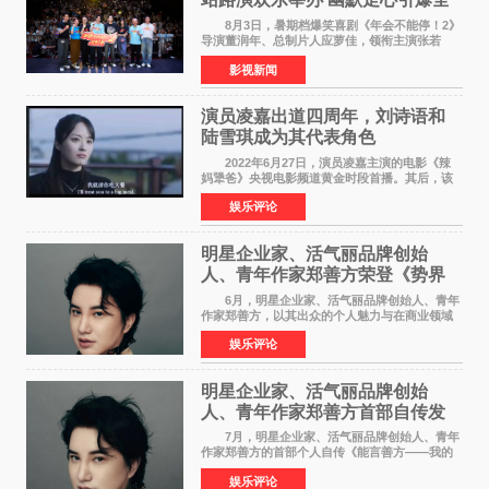
场共鸣
8月3日，暑期档爆笑喜剧《年会不能停！2》
导演董润年、总制片人应萝佳，领衔主演张若
昀、白客，惊喜出演庄达菲，特别主演孙艺洲，
影视新闻
特别出演田雨，友情出演欧阳奋强出席成都路
演，与观众近距离互
演员凌嘉出道四周年，刘诗语和
陆雪琪成为其代表角色
2022年6月27日，演员凌嘉主演的电影《辣
妈犟爸》央视电影频道黄金时段首播。其后，该
电影在央视电影频道多次复播（2022年8月10
娱乐评论
日，2022年9月30日，2023年7月17日，2025年7
月14日）。除了多次复
明星企业家、活气丽品牌创始
人、青年作家郑善方荣登《势界
POWERCIRCLES》6月刊
6月，明星企业家、活气丽品牌创始人、青年
作家郑善方，以其出众的个人魅力与在商业领域
的卓越建树，成功登上《势界
娱乐评论
POWERCIRCLES》，展现了他在时尚与商业领
域的双重影响力。 明星企业家、青
明星企业家、活气丽品牌创始
人、青年作家郑善方首部自传发
布， 书写跨界创业者的成长答卷
7月，明星企业家、活气丽品牌创始人、青年
作家郑善方的首部个人自传《能言善方——我的
跨界人生》正式发行。这本书以他的人生轨迹为
娱乐评论
脉络，首次完整公开了从逐梦少年到横跨美业、