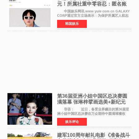
元！所属社重申零容忍：匿名账
号也难逃刑责
中国娱乐网讯 www yule com cn GALAXY
CORP通过官方立场表示：为保护所属艺人权志
龙的名誉和权益，将持续对网络上发生的名誉损
韩国娱乐
害、散布虚假事实、侮辱、恶意诽谤等行为采取
法律应对措施。
第36届亚洲小姐中国区总决赛圆
满落幕 张琳梓擘画选美+新纪元
导语： 近日，备受业界瞩目的第36届亚
洲小姐中国区总决赛在万众期待中圆满璀璨收
官。整场盛典汇聚万千芳华，不仅完成了新一届
娱乐评论
美丽代言人的加冕选拔，更在行业发展层面带来
颠覆性突破。活动
建军100周年献礼电影《准备战斗