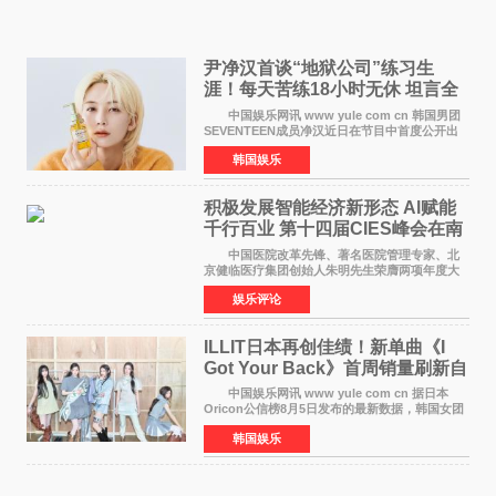
尹净汉首谈“地狱公司”练习生
涯！每天苦练18小时无休 坦言全
靠成员撑过来
中国娱乐网讯 www yule com cn 韩国男团
SEVENTEEN成员净汉近日在节目中首度公开出
道前的残酷练习生经历，并提及经纪公司Pledis
韩国娱乐
娱乐，引发广泛关注。 在8月2日播出的日本
TBS综艺节目《周
积极发展智能经济新形态 Al赋能
千行百业 第十四届CIES峰会在南
京盛大召开
中国医院改革先锋、著名医院管理专家、北
京健临医疗集团创始人朱明先生荣膺两项年度大
奖 2026年7月31日，盛夏金陵，长江之畔，
娱乐评论
以重落地·真务实·强链接为主题的2026&lsquo;人
工智能+&rsquo
ILLIT日本再创佳绩！新单曲《I
Got Your Back》首周销量刷新自
身纪录
中国娱乐网讯 www yule com cn 据日本
Oricon公信榜8月5日发布的最新数据，韩国女团
ILLIT在日本发行的第二张单曲《I Got Your
韩国娱乐
Back》首周销量达到71,009张，成功跻身最新一
期周单曲排行