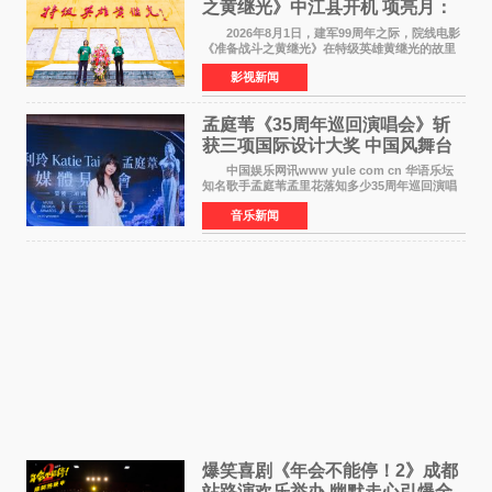
之黄继光》中江县开机 项亮月：
以光影为笔，书写英雄赞歌
2026年8月1日，建军99周年之际，院线电影
《准备战斗之黄继光》在特级英雄黄继光的故里
——四川省德阳市中江县黄继光出生地正式开
影视新闻
机。本片出品人、总制片人项亮月主持开机仪
式，&zwnj;特级英雄
孟庭苇《35周年巡回演唱会》斩
获三项国际设计大奖 中国风舞台
美学获全球认可
中国娱乐网讯www yule com cn 华语乐坛
知名歌手孟庭苇孟里花落知多少35周年巡回演唱
会再传喜讯。该演唱会先后荣获美国MUSE
音乐新闻
Creative Awards白金奖（Platinum Winner）、
英国London Design
爆笑喜剧《年会不能停！2》成都
站路演欢乐举办 幽默走心引爆全