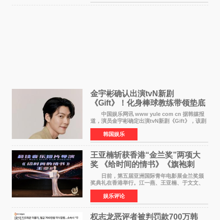
是张翼走进易学
金宇彬确认出演tvN新剧
《Gift》！化身棒球教练带领垫底
球队逆袭
中国娱乐网讯 www yule com cn 据韩媒报
道，演员金宇彬确定出演tvN新剧《Gift》，该剧
预计将于下半年播出，引发观众高度期待。
韩国娱乐
本剧改编自同名网络漫画，讲述一位经历意外事
故后获得特殊
王亚楠斩获香港“金兰奖”两项大
奖 《给时间的情书》《旗袍刺
客》双双获肯定
日前，第五届亚洲国际青年电影展金兰奖颁
奖典礼在香港举行。江一燕、王亚楠、于文文、
李东学等知名演员出席活动。著名演员、导演王
娱乐评论
亚楠凭借音乐故事片《给时间的情书》和院线电
影《旗袍刺客》
权志龙恶评者被判罚款700万韩