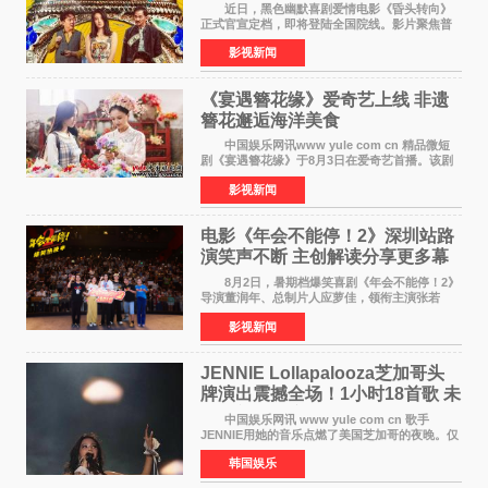
近日，黑色幽默喜剧爱情电影《昏头转向》
正式官宣定档，即将登陆全国院线。影片聚焦普
通人的荒诞生活，以戏谑诙谐的镜头语言、反转
影视新闻
不断的剧情，融合爆笑喜剧与细腻爱情元素，打
造出一部接地气
《宴遇簪花缘》爱奇艺上线 非遗
簪花邂逅海洋美食
中国娱乐网讯www yule com cn 精品微短
剧《宴遇簪花缘》于8月3日在爱奇艺首播。该剧
是泉州荣膺世界美食之都后推出的首部美食主题
影视新闻
文旅微短剧，实力派演员孙茜特别出演簪花非遗
传承人，她曾参演
电影《年会不能停！2》深圳站路
演笑声不断 主创解读分享更多幕
后创作
8月2日，暑期档爆笑喜剧《年会不能停！2》
导演董润年、总制片人应萝佳，领衔主演张若
昀、白客，主演酷酷的滕出席深圳路演，与观众
影视新闻
近距离趣味互动，畅聊创作细节与名场面，一路
笑声不断。影片讲
JENNIE Lollapalooza芝加哥头
牌演出震撼全场！1小时18首歌 未
发行新曲首度公开
中国娱乐网讯 www yule com cn 歌手
JENNIE用她的音乐点燃了美国芝加哥的夜晚。仅
需1小时，就足以证明K-pop女性solo艺人首次登
韩国娱乐
上Lollapalooza这一头衔的分量。她向世人展示
了为何自己能作为世