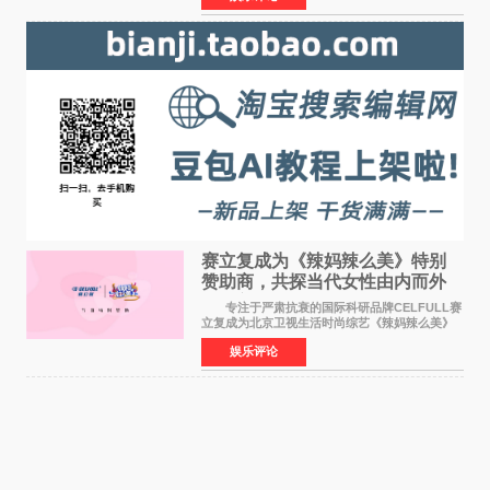
矢志不渝的初心
赛立复成为《辣妈辣么美》特别
赞助商，共探当代女性由内而外
活力美
专注于严肃抗衰的国际科研品牌CELFULL赛
立复成为北京卫视生活时尚综艺《辣妈辣么美》
的特别赞助商,明星辣妈袁咏仪倾情参与，向广大
娱乐评论
都市女性传递健康生活新主张，寄语当代女性在
家庭与自我之间