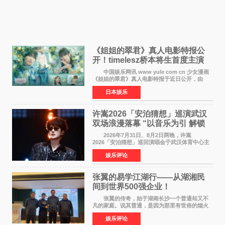
《姐姐的翠君》真人电影特报公
开！timelesz桥本将生首度主演
12月4日上映
中国娱乐网讯 www yule com cn 少女漫画
《姐姐的翠君》真人电影特报于近日公开，由
timelesz成员桥本将生担任主演，这也是他首次
日本娱乐
担任电影主演，引发高度关注。 女高中生咲
苗翠（中岛瑠菜
许嵩2026「安泊猜想」巡演武汉
双场浪漫落幕 “以音乐为引 解锁
江城记忆”
2026年7月31日、8月2日两晚，许嵩
2026「安泊猜想」巡回演唱会于武汉体育中心主
体育场盛大开唱。许嵩与数万歌迷在此相聚，从
娱乐评论
浪漫惬意的舞台设计到充满诚意与惊喜的现场互
动，共同开启了一场关于
张翼的易学江湖行——从湖湘民
间到世界500强企业！
张翼的传奇，始于湖南长沙一个普通却又不
凡的家庭。说其普通，是因为那里有世俗的烟火
气；说其不凡，是因为家中有一位洞悉天地玄机
娱乐评论
的长者——他的爷爷。作为当地的风水师，爷爷