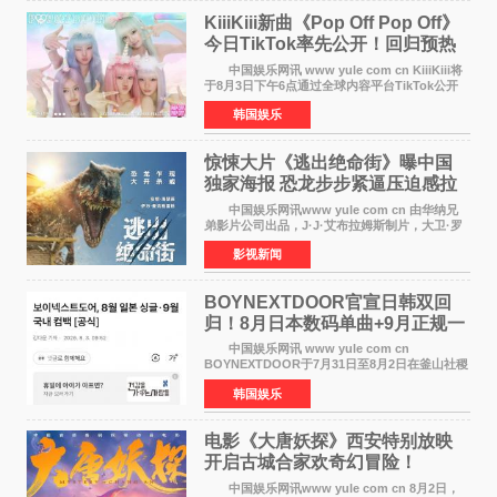
KiiiKiii新曲《Pop Off Pop Off》
今日TikTok率先公开！回归预热
全面启动
中国娱乐网讯 www yule com cn KiiiKiii将
于8月3日下午6点通过全球内容平台TikTok公开
将于10日发行的迷你三辑《WhyKiiiKiii》主打歌
韩国娱乐
〈Pop Off Pop Off〉的挑战视频，率先公开部分
音源和亮
惊悚大片《逃出绝命街》曝中国
独家海报 恐龙步步紧逼压迫感拉
满
中国娱乐网讯www yule com cn 由华纳兄
弟影片公司出品，J·J·艾布拉姆斯制片，大卫·罗
伯特·米切尔执导，好莱坞巨星安妮·海瑟薇、伊万
影视新闻
·麦克格雷格主演的2026年暑期惊悚恐龙大片《逃
出绝命
BOYNEXTDOOR官宣日韩双回
归！8月日本数码单曲+9月正规一
辑改版
中国娱乐网讯 www yule com cn
BOYNEXTDOOR于7月31日至8月2日在釜山社稷
室内体育馆举办了BOYNEXTDOOR TOUR
韩国娱乐
&lsquo;KNOCK ON Vol 2&rsquo; IN
BUSAN，与当地粉丝共度难忘时光。 在演
电影《大唐妖探》西安特别放映
开启古城合家欢奇幻冒险！
中国娱乐网讯www yule com cn 8月2日，