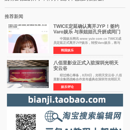
推荐新闻
TWICE定延确认离开JYP！签约
Varo娱乐 与亲姐姐孔升妍成同门
中国娱乐网讯 www yule com cn TWICE成
员定延正式离开JYP娱乐，转投Varo娱乐，将与
亲姐姐孔升妍成为同门。 Varo娱乐于10日通
韩国娱乐
过官方SNS宣布："能与拥有多彩魅力和无限潜力
的俞定延结下珍贵
八佰里影业正式入驻深圳光明天
安云谷
经过精心筹备，8月8日，光明天安云谷·八佰
里影业集团战略合作发布盛典在深圳市光明区天
安云谷盛大举行，来自DataEye剧查查创始人
娱乐评论
&CEO 深圳市微短剧产业协会会长汪祥斌先生、
光明区文化广电旅