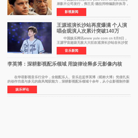
弟影片公司发行，弗兰克·德拉邦特编剧并执导，
蒂姆·罗宾斯、摩根·弗里曼主演的影史传世经典
影视新闻
《肖申克的救赎》（The Shawshank
Redemption）今日发布
王源巡演长沙站再度爆满 个人演
唱会观演人次累计突破140万
中国娱乐网讯www yule com cn 8月8日，
王源宇宙超级无敌大大狂欢巡演长沙站在长沙贺
龙体育场唱响，这也是王源个人巡演首次登陆长
音乐新闻
沙。十年前，王源曾在这座熟悉的城市举办16岁
生日会，从当初的
李英博：深耕影视配乐领域 用旋律诠释多元影像内核
在华语影视音乐行业中，全能配乐人、音乐总监李英博（昵称大博）凭借扎实
的创作功底与多元的曲风驾驭能力，深耕影视配乐领域十余年，从小众影视制作新
人成长为横跨主旋律电影、动画番剧、网剧
娱乐评论