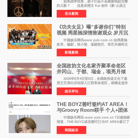
如果战争结束，孩子们会不会重新唱起完整
的儿歌？ 这是吴楷文 Kai 创作《新·止战之
殇》时最初的想法。 从伊朗相关冲突引发的
音乐新闻
地区局势，到世界各地仍在发生的动荡与不安，
战争从来不只
《功夫女足》曝“多谢你们”特别
视频 周星驰深情致谢观众 岁月沉
淀不灭初心
中国娱乐网讯www yule com cn 由周星驰
执导、编剧，张小斐、迪丽热巴、张艺兴领衔主
演，刘嘉玲、佐藤健特别出演，艾米、雪野、蔡
影视新闻
思贝、胡予安、倪好特别介绍的喜剧电影《功夫
女足》释出多谢你
全国政协文化名家齐聚革命老区
井冈山、于都、瑞金，项亮月倾
情献唱《桃花谣》致敬红色沃土
2026年8月4日至6日，全国政协送文化下基
层文艺演出活动深入江西革命老区，相继走进井
冈山、于都长征出发地、瑞金三地。由全国政协
娱乐评论
文化文史和学习委员会副主任、甘肃省政协原主
席欧阳坚率团，一
THE BOYZ善旴签约AT AREA！
与Groovy Room联手 个人+团体
活动并行
中国娱乐网讯 www yule com cn 7日据独家
报道，THE BOYZ成员善旴已与AT AREA签订了
专属合约。AT AREA是由知名制作人组合
韩国娱乐
Groovy Room创立的hip-hop厂牌，旗下拥有多
位实力派音乐人，在韩