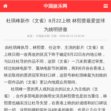
中国娱乐网
首页
新闻
女性
内地娱乐
杜琪峰新作《文雀》8月22上映 林熙蕾最爱篮球
港台娱乐
日本娱乐
韩国娱乐
欧美娱乐
为姚明骄傲
体育花边
音乐新闻
影视新闻
内地明星八卦
港台明星八卦
日本韩国明星
欧美明星八卦
娱乐评论
来源： 中国娱乐网 日期：2008-08-14 13:26:49
八卦
由杜琪峰执导，林熙蕾、任达华、主演的影片《文雀》在
上映日期一改再改的状况下终于确定8月22日在内地公映，
与以往杜导的作品不同，这部《文雀》一刀未剪通过审查。
经过柏林电影节、戛纳电影节的展映，再到6月份在香港上
映后取得的票房冠军和好口碑，这部号称杜琪峰最为别致的
一部作品的《文雀》更让内地观众所期待。
杜琪峰一贯的男人戏到这次的以女人为主线的《文
雀》，合作多部电影的御用女演员林熙蕾也是担当重任，林
熙蕾也确实没让杜导失望，在香港上映的好成绩和好口碑说
明一切。这部拍摄时间长达4年多的电影，也是让几位主演