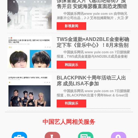
惊悚冒险大片《逃出绝命街》预
售开启 安妮海瑟薇直面恐龙围猎
中国娱乐网讯www yule com cn 由华纳兄
弟影片公司出品，J·J·艾布拉姆斯制片，大卫·罗
伯特·米切尔执导，好莱坞巨星安妮·海瑟薇和伊万
影视新闻
·麦克格雷格领衔主演的2026暑期惊悚冒险大片
《逃出绝
TWS金道勋×AND2BLE金奎彬确
定下车《音乐中心》！8月末告别
MC席位
中国娱乐网讯 www yule com cn 7日据独家
报道，TWS成员金道勋与AND2BLE成员金奎彬
将于8月离开《音乐中心》MC的位置。 金道
韩国娱乐
勋与金奎彬于去年3月与H2H A-NA一起被选为
《音乐中心》MC，约1
BLACKPINK十周年活动三人出
席 成员LISA不参加
中国娱乐网讯 www yule com cn 7日据独家
报道，BLACKPINK出道十周年Meet & Greet活
动将由智秀、ROS&Eacute;、JENNIE出席，
韩国娱乐
LISA将缺席。 此前BLACKPINK所属社YG并
未为组合出道十周年做
中国艺人网相关服务