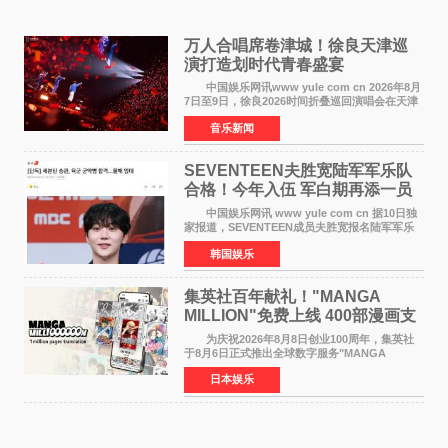
万人合唱席卷津城！徐良天津巡
演打造划时代青春盛宴
中国娱乐网讯www yule com cn 2026年8月
7日至9日，徐良2026时间折叠巡回演唱会在天津
连续举办三场演出。整场演出凭借扎实的音乐内
音乐新闻
容、有温度的舞台叙事与充满巧思的现场设计，
为天津本地及专
SEVENTEEN夫胜宽陆军军乐队
合格！今年入伍 军白期再添一员
中国娱乐网讯 www yule com cn 据10日独
家报道，SEVENTEEN成员夫胜宽报名陆军军乐
队并合格，预计将于今年入伍，成为组合中又一
韩国娱乐
位履行国防义务的成员。 目前SEVENTEEN
正全面进入军白期—
集英社百年献礼！"MANGA
MILLION"免费上线 400部漫画支
援逾百种语言
为庆祝2026年8月8日创业100周年，集英社
于8月6日正式推出全球数字服务"MANGA
MILLION"，无需注册即可免费阅读近400部漫画
日本娱乐
作品，总量达100万页，翻译成100多种语言面向
全球读者开放。该服务预