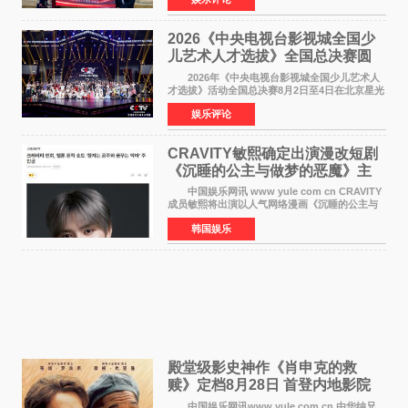
2026 世界夫人欧洲赛区正式全面启动。本次赛区
落地，是世
2026《中央电视台影视城全国少
儿艺术人才选拔》全国总决赛圆
满落幕
2026年《中央电视台影视城全国少儿艺术人
才选拔》活动全国总决赛8月2日至4日在北京星光
影视园成功举办！ 活动于8月2日迎来全国总
娱乐评论
决赛的盛大开幕。一年一度的该项活动依然延续
着经典的四大板
CRAVITY敏熙确定出演漫改短剧
《沉睡的公主与做梦的恶魔》主
人公
中国娱乐网讯 www yule com cn CRAVITY
成员敏熙将出演以人气网络漫画《沉睡的公主与
做梦的恶魔》为原作的短剧，担任主人公。
韩国娱乐
该短剧讲述了一直照顾陷入沉睡状态女友的吴
敏，在夜空中看
殿堂级影史神作《肖申克的救
赎》定档8月28日 首登内地影院
中国娱乐网讯www yule com cn 由华纳兄