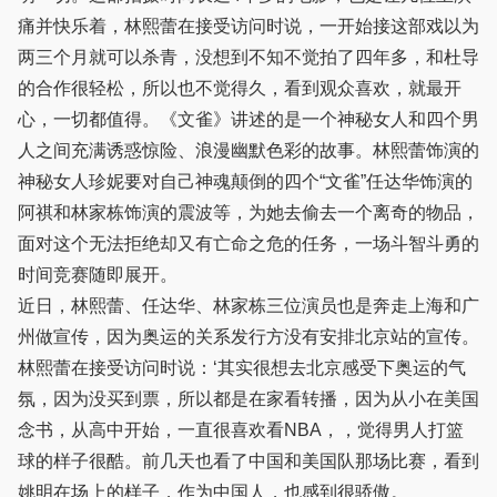
痛并快乐着，林熙蕾在接受访问时说，一开始接这部戏以为
两三个月就可以杀青，没想到不知不觉拍了四年多，和杜导
的合作很轻松，所以也不觉得久，看到观众喜欢，就最开
心，一切都值得。《文雀》讲述的是一个神秘女人和四个男
人之间充满诱惑惊险、浪漫幽默色彩的故事。林熙蕾饰演的
神秘女人珍妮要对自己神魂颠倒的四个“文雀”任达华饰演的
阿祺和林家栋饰演的震波等，为她去偷去一个离奇的物品，
面对这个无法拒绝却又有亡命之危的任务，一场斗智斗勇的
时间竞赛随即展开。
近日，林熙蕾、任达华、林家栋三位演员也是奔走上海和广
州做宣传，因为奥运的关系发行方没有安排北京站的宣传。
林熙蕾在接受访问时说：‘其实很想去北京感受下奥运的气
氛，因为没买到票，所以都是在家看转播，因为从小在美国
念书，从高中开始，一直很喜欢看NBA，，觉得男人打篮
球的样子很酷。前几天也看了中国和美国队那场比赛，看到
姚明在场上的样子，作为中国人，也感到很骄傲。