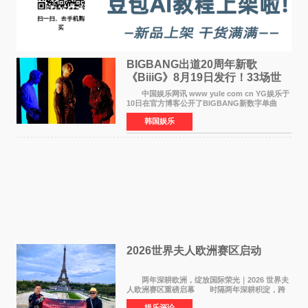
BIGBANG出道20周年新歌
《BiiiG》8月19日发行！33场世
界巡演同步启航
中国娱乐网讯 www yule com cn YG娱乐于
10日在官方博客公开了BIGBANG新数字单曲
《BiiiG》的海报，宣布新歌将于8月19日——组
韩国娱乐
合出道20周年纪念日正式发行。歌名取自意为"巨
大""宏大"的"BIG"
2026世界夫人欧洲赛区启动
两年深耕欧洲，绽放国际荣光｜2026 世界夫
人欧洲赛区重磅启幕 时隔两年深耕积淀，跨
越多国文化游学！伴随着国际影响力持续攀升，
娱乐评论