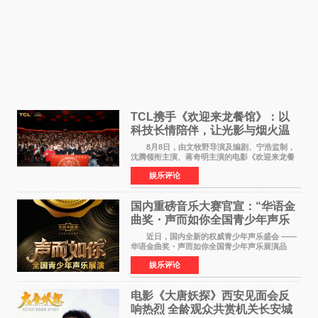
TCL携手《欢迎来龙餐馆》：以
科技长情陪伴，让光影与烟火温
暖生活
8月8日，由文牧野导演及编剧、宁浩监制，
沈腾领衔主演、蒋奇明主演的电影《欢迎来龙餐
馆》在上海超前点映，主创团队携影片亮相与观
娱乐评论
众提前见面。TCL作为本片独家合作伙伴，在路
演现场设置品牌互
国内重磅音乐大赛官宣：“华语金
曲奖・声而如你全国青少年声乐
展演” 正式启幕，阿沁出任明星总
近日，国内全新的权威青少年声乐盛会 ——
评审
华语金曲奖・声而如你全国青少年声乐展演品
牌，在湖南长沙隆重举行官宣，国内又一高规格
娱乐评论
青少年声乐赛事全面启航。 本赛事由寰宇声
扬联合华语金曲
电影《大唐妖探》西安见面会反
响热烈 全龄观众共赏机关长安城