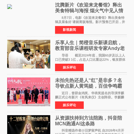
沈腾新片《欢迎来龙餐馆》释出
美食特辑与海报 烟火气中见人情
温暖
8月7日，电影《欢迎来龙餐馆》释出美食特
辑及菜备好 请就胃版海报。影片预售已开启，并
将于8月8日至10日14:00-21:00举行全国超前点
影视新闻
映。电影《欢迎来龙餐馆》作为战争美食喜剧大
片，讲述了中国
乐享人生｜简橙音乐新课启航，
教育部音乐课程研发专家Andy老
师重磅入驻领航银龄琴声
导语 截至2024年底，我国60岁及以上人
口已突破3 1亿，占总人口比重达22%，银发群体
的精神文化需求日益凸显。2024年1月，国务院办
娱乐评论
公厅印发《关于发展银发经济增进老年人福祉的
意见》——这是
未拍先热还是人“红”是非多？名
导钦点新人黄筠媞，百佳争鸣霸
气回应
近日，曾获金鸡奖、华表奖提名的导演李麒
麟正式公布新片《有凤来仪》主创阵容。李麒麟
早年凭电影《华容道》获得金鸡奖、华表奖提
娱乐评论
名，此后长期参与国内外电影制作，其担任制片
人参与的作品亦曾
从资源扶持到方法陪跑，抖音陪
MCN跑通AI这条路
抖音精选作者@旧梦留声机 自2026年4月开