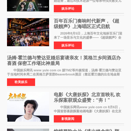
始运营，通过AI技术还原一位母亲寻找失散女儿
的故事，凭借强情感表达获得大量用户关注，发
娱乐评论
布仅21小时便获得超1亿曝光、超1000万互动。
此后，账号持续沿
百年百乐门奏响时代新声，《超
级靓声》上海唱区正式启航
2026年8月5日，上海百年文化地标百乐门迎
来了一场音乐与文化的盛事——《超级靓声》全
国励志音乐公益节目上海唱区新闻发布会暨启动
娱乐评论
仪式在此隆重举行。各界领导、嘉宾与媒体朋友
齐聚一堂，共同
汤姆·霍兰德与赞达亚婚后宴请亲友！英格兰乡间酒店办
喜酒 保密工作堪比神盾局
中国娱乐网讯 www yule com cn 据TMZ等外媒报道，汤姆·霍兰德与赞达亚
于当地时间本周二在英格兰萨里郡Beaverbrook酒店（靠近霍兰德的出生地金斯
顿）举办婚宴，邀请家人与朋友们喝喜酒，庆祝
欧美娱乐
电影《大唐妖探》北京首映礼 欢
乐探案获观众盛赞：“夯！”
中国娱乐网讯www yule com cn 8月6日，
中国首部喜剧探案动画电影《大唐妖探》在北京
举办电影首映礼。导演程腾、联合导演黄珉、总
影视新闻
制片人曹紫建、制片人李莹莹，配音导演张喆，
对白指导程寅，领