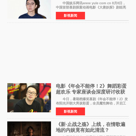
中国娱乐网讯www yule com cn 8月8日，
中国首部喜剧探案动画电影《大唐妖探》剧组亮
相西安，举办线下见面会活动。导演程腾、联合
影视新闻
导演黄珉、总制片人曹紫建、制片人李莹莹、领
衔声音出演雷淞然
电影《年会不能停！2》舞蹈彩蛋
超欢乐 专家座谈会深度研讨收获
满满
今日，暑期档爆笑喜剧《年会不能停！2》发
布阳光开朗大男孩彩蛋，全员魔性舞动，开启工
位狂欢模式。影片于昨日同步举办专家座谈会，
影视新闻
导演董润年、总制片人应萝佳出席现场，与一众
业内、学界专家
《新·止战之殇》上线，在情歌遍
地的内娱竟有如此清流？