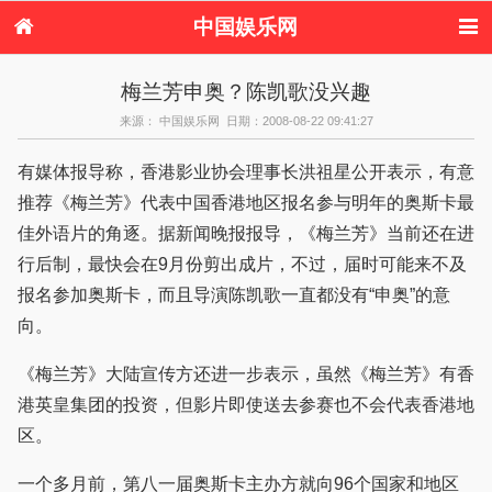
中国娱乐网
首页
新闻
女性
内地娱乐
梅兰芳申奥？陈凯歌没兴趣
港台娱乐
日本娱乐
韩国娱乐
欧美娱乐
来源： 中国娱乐网 日期：2008-08-22 09:41:27
体育花边
音乐新闻
影视新闻
内地明星八卦
港台明星八卦
日本韩国明星
欧美明星八卦
娱乐评论
有媒体报导称，香港影业协会理事长洪祖星公开表示，有意
八卦
推荐《梅兰芳》代表中国香港地区报名参与明年的奥斯卡最
佳外语片的角逐。据新闻晚报报导，《梅兰芳》当前还在进
行后制，最快会在9月份剪出成片，不过，届时可能来不及
报名参加奥斯卡，而且导演陈凯歌一直都没有“申奥”的意
向。
《梅兰芳》大陆宣传方还进一步表示，虽然《梅兰芳》有香
港英皇集团的投资，但影片即使送去参赛也不会代表香港地
区。
一个多月前，第八一届奥斯卡主办方就向96个国家和地区