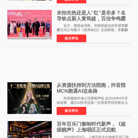
意见》——这是
未拍先热还是人“红”是非多？名
导钦点新人黄筠媞，百佳争鸣霸
气回应
近日，曾获金鸡奖、华表奖提名的导演李麒
麟正式公布新片《有凤来仪》主创阵容。李麒麟
早年凭电影《华容道》获得金鸡奖、华表奖提
娱乐评论
名，此后长期参与国内外电影制作，其担任制片
人参与的作品亦曾
从资源扶持到方法陪跑，抖音陪
MCN跑通AI这条路
抖音精选作者@旧梦留声机 自2026年4月开
始运营，通过AI技术还原一位母亲寻找失散女儿
的故事，凭借强情感表达获得大量用户关注，发
娱乐评论
布仅21小时便获得超1亿曝光、超1000万互动。
此后，账号持续沿
百年百乐门奏响时代新声，《超
级靓声》上海唱区正式启航
2026年8月5日，上海百年文化地标百乐门迎