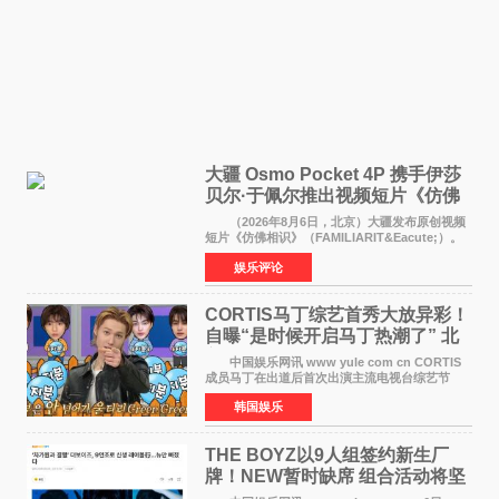
大疆 Osmo Pocket 4P 携手伊莎
贝尔·于佩尔推出视频短片《仿佛
相识》
（2026年8月6日，北京）大疆发布原创视频
短片《仿佛相识》（FAMILIARIT&Eacute;）。
视频短片由戛纳国际电影节最佳女演员伊莎贝尔·
娱乐评论
于佩尔（Isabelle Huppert）主演，全程使用大
疆首款双主摄口
CORTIS马丁综艺首秀大放异彩！
自曝“是时候开启马丁热潮了” 北
美巡演火热进行中
中国娱乐网讯 www yule com cn CORTIS
成员马丁在出道后首次出演主流电视台综艺节
目，展现了多才多艺的魅力。 马丁出演了5日
韩国娱乐
播出的MBC《Radio Star》Fashion与Passion
之间，I&lsquo;m
THE BOYZ以9人组签约新生厂
牌！NEW暂时缺席 组合活动将坚
定不移继续