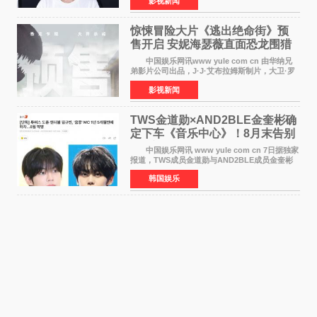
影视新闻
制片人曹紫建、制片人李莹莹，配音导演张喆，
对白指导程寅，领
惊悚冒险大片《逃出绝命街》预
售开启 安妮海瑟薇直面恐龙围猎
中国娱乐网讯www yule com cn 由华纳兄
弟影片公司出品，J·J·艾布拉姆斯制片，大卫·罗
伯特·米切尔执导，好莱坞巨星安妮·海瑟薇和伊万
影视新闻
·麦克格雷格领衔主演的2026暑期惊悚冒险大片
《逃出绝
TWS金道勋×AND2BLE金奎彬确
定下车《音乐中心》！8月末告别
MC席位
中国娱乐网讯 www yule com cn 7日据独家
报道，TWS成员金道勋与AND2BLE成员金奎彬
将于8月离开《音乐中心》MC的位置。 金道
韩国娱乐
勋与金奎彬于去年3月与H2H A-NA一起被选为
《音乐中心》MC，约1