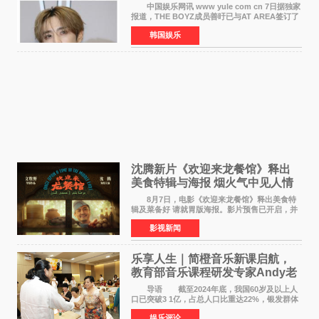
活动并行
中国娱乐网讯 www yule com cn 7日据独家
报道，THE BOYZ成员善旴已与AT AREA签订了
专属合约。AT AREA是由知名制作人组合
韩国娱乐
Groovy Room创立的hip-hop厂牌，旗下拥有多
位实力派音乐人，在韩
沈腾新片《欢迎来龙餐馆》释出
美食特辑与海报 烟火气中见人情
温暖
8月7日，电影《欢迎来龙餐馆》释出美食特
辑及菜备好 请就胃版海报。影片预售已开启，并
将于8月8日至10日14:00-21:00举行全国超前点
影视新闻
映。电影《欢迎来龙餐馆》作为战争美食喜剧大
片，讲述了中国
乐享人生｜简橙音乐新课启航，
教育部音乐课程研发专家Andy老
师重磅入驻领航银龄琴声
导语 截至2024年底，我国60岁及以上人
口已突破3 1亿，占总人口比重达22%，银发群体
的精神文化需求日益凸显。2024年1月，国务院办
娱乐评论
公厅印发《关于发展银发经济增进老年人福祉的