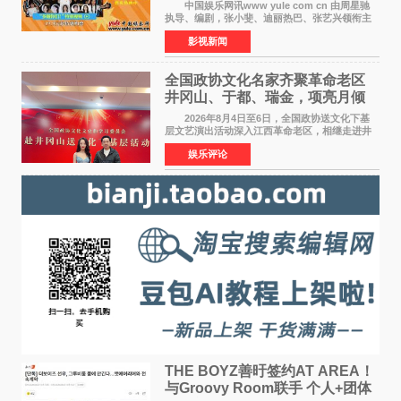
淀不灭初心
中国娱乐网讯www yule com cn 由周星驰
执导、编剧，张小斐、迪丽热巴、张艺兴领衔主
演，刘嘉玲、佐藤健特别出演，艾米、雪野、蔡
影视新闻
思贝、胡予安、倪好特别介绍的喜剧电影《功夫
女足》释出多谢你
全国政协文化名家齐聚革命老区
井冈山、于都、瑞金，项亮月倾
情献唱《桃花谣》致敬红色沃土
2026年8月4日至6日，全国政协送文化下基
层文艺演出活动深入江西革命老区，相继走进井
冈山、于都长征出发地、瑞金三地。由全国政协
娱乐评论
文化文史和学习委员会副主任、甘肃省政协原主
席欧阳坚率团，一
THE BOYZ善旴签约AT AREA！
与Groovy Room联手 个人+团体