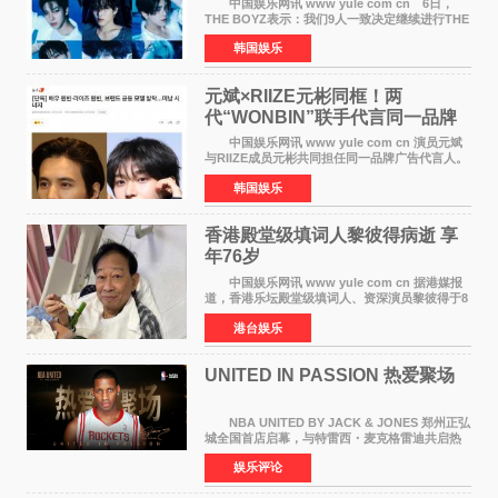
中国娱乐网讯 www yule com cn 6日，
THE BOYZ表示：我们9人一致决定继续进行THE
BOYZ组合活动，并且已经完成了组合团体活动
韩国娱乐
签约。目前正在新生厂牌下进行活动准备。尚未
离开THE BOYZ原所
元斌×RIIZE元彬同框！两
代“WONBIN”联手代言同一品牌
颜值天花板合体
中国娱乐网讯 www yule com cn 演员元斌
与RIIZE成员元彬共同担任同一品牌广告代言人。
6日据独家报道，继演员元斌之后，RIIZE元彬最
韩国娱乐
近也被选为某在线中介平台A公司的共同广告代言
人，两人将作
香港殿堂级填词人黎彼得病逝 享
年76岁​
中国娱乐网讯 www yule com cn 据港媒报
道，香港乐坛殿堂级填词人、资深演员黎彼得于8
月5日上午因病离世，终年76岁。好友钟志光透
港台娱乐
露，黎彼得今年3月中风后便卧床休养，身体机能
持续衰退，最
UNITED IN PASSION 热爱聚场
NBA UNITED BY JACK & JONES 郑州正弘
城全国首店启幕，与特雷西・麦克格雷迪共启热
爱 2026 年7 月21 日，
娱乐评论
NBAUNITEDBYJACK&JONES 全国首店，于郑
州正弘城正式启幕。NBA 传奇球星