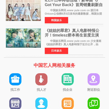
ILLIT日本再创佳绩！新单曲《I
Got Your Back》首周销量刷新自
身纪录
中国娱乐网讯 www yule com cn 据日本
Oricon公信榜8月5日发布的最新数据，韩国女团
ILLIT在日本发行的第二张单曲《I Got Your
韩国娱乐
Back》首周销量达到71,009张，成功跻身最新一
期周单曲排行
《姐姐的翠君》真人电影特报公
开！timelesz桥本将生首度主演
12月4日上映
中国娱乐网讯 www yule com cn 少女漫画
《姐姐的翠君》真人电影特报于近日公开，由
timelesz成员桥本将生担任主演，这也是他首次
日本娱乐
担任电影主演，引发高度关注。 女高中生咲
苗翠（中岛瑠菜
中国艺人网相关服务
找工作
找人才
找企业
附近职位