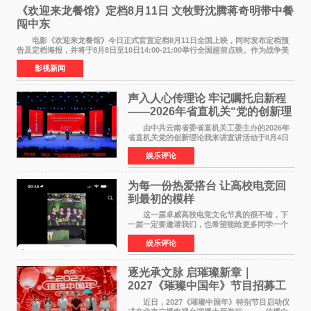
《欢迎来龙餐馆》定档8月11日 文牧野沈腾蒋奇明带中餐
闯中东
电影《欢迎来龙餐馆》今日正式官宣定档8月11日全国上映，同时发布定档预
告及定档海报，并将于8月8日至10日14:00-21:00举行全国超前点映。作为战争美
食大片，影片讲述的是中国厨师徐福（沈腾
影视新闻
声入人心传理论 牢记嘱托启新程
——2026年省直机关“党的创新理
论我来讲”宣讲活动圆满落幕
由中共云南省委省直机关工委主办的2026年
省直机关党的创新理论我来讲宣讲活动于8月4日
至5日在昆明举办。活动以 "牢记嘱托 感恩奋进
娱乐评论
开创云南发展新局面 "为主题，坚持以新时代中国
特色社会主义
为每一份热爱搭台 让高校电竞回
到最初的模样
这一届卓威高校电竞文化节真的很不错，下
一届一定要邀请我们，也希望能给更多同学一个
来到现场的机会。 2026卓威高校电竞文化节
娱乐评论
已经落下帷幕，在活动结束后，仍有不少高校电
竞社负责人和现
逐光承文脉 启璀璨新章｜
2027《璀璨中国年》节目招募工
作圆满启动
近日，2027《璀璨中国年》特别节目启动仪