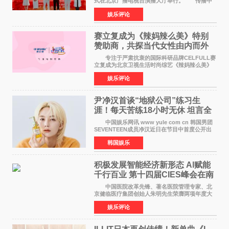
式在北京广播电视台演播大厅举行。 传播中
华优秀传统文化，弘扬纯正国风艺术，打造高规
娱乐评论
格、高质感、正能量的文艺盛典，是璀璨中国年
矢志不渝的初心
赛立复成为《辣妈辣么美》特别
赞助商，共探当代女性由内而外
活力美
专注于严肃抗衰的国际科研品牌CELFULL赛
立复成为北京卫视生活时尚综艺《辣妈辣么美》
的特别赞助商,明星辣妈袁咏仪倾情参与，向广大
娱乐评论
都市女性传递健康生活新主张，寄语当代女性在
家庭与自我之间
尹净汉首谈“地狱公司”练习生
涯！每天苦练18小时无休 坦言全
靠成员撑过来
中国娱乐网讯 www yule com cn 韩国男团
SEVENTEEN成员净汉近日在节目中首度公开出
道前的残酷练习生经历，并提及经纪公司Pledis
韩国娱乐
娱乐，引发广泛关注。 在8月2日播出的日本
TBS综艺节目《周
积极发展智能经济新形态 Al赋能
千行百业 第十四届CIES峰会在南
京盛大召开
中国医院改革先锋、著名医院管理专家、北
京健临医疗集团创始人朱明先生荣膺两项年度大
奖 2026年7月31日，盛夏金陵，长江之畔，
娱乐评论
以重落地·真务实·强链接为主题的2026&lsquo;人
工智能+&rsquo