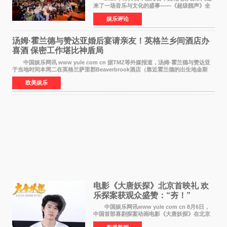
来了一场音乐与文化的盛事——《超级靓声》全
国励志音乐公益节目上海唱区新闻发布会暨启动
娱乐评论
仪式在此隆重举行。各界领导、嘉宾与媒体朋友
齐聚一堂，共同
汤姆·霍兰德与赞达亚婚后宴请亲友！英格兰乡间酒店办
喜酒 保密工作堪比神盾局
中国娱乐网讯 www yule com cn 据TMZ等外媒报道，汤姆·霍兰德与赞达亚
于当地时间本周二在英格兰萨里郡Beaverbrook酒店（靠近霍兰德的出生地金斯
顿）举办婚宴，邀请家人与朋友们喝喜酒，庆祝
欧美娱乐
电影《大唐妖探》北京首映礼 欢
乐探案获观众盛赞：“夯！”
中国娱乐网讯www yule com cn 8月6日，
中国首部喜剧探案动画电影《大唐妖探》在北京
举办电影首映礼。导演程腾、联合导演黄珉、总