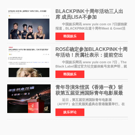
BLACKPINK十周年活动三人出
席 成员LISA不参加
中国娱乐网讯 www yule com cn 7日据独家
报道，BLACKPINK出道十周年Meet & Greet活
动将由智秀、ROS&Eacute;、JENNIE出席，
韩国娱乐
LISA将缺席。 此前BLACKPINK所属社YG并
未为组合出道十周年做
ROSÉ确定参加BLACKPINK十周
年活动！所属社表示：提前空出
了时间
中国娱乐网讯 www yule com cn 7日，The
Black Label通过官方社交媒体账号发表声明，就
近期网络上关于ROS&Eacute;个人行程及是否参
韩国娱乐
加BLACKPINK出道纪念活动的种种猜测作出正
式回应。 Th
青年导演朱愷淇《香港一夜》斩
获第五届亚洲国际青年电影展最
佳剧本改编奖
近日，第五届亚洲国际青年电影展
（AIYFF）金兰奖颁奖盛典在香港隆重举行。在
这场汇聚数百位海内外电影人、文化界人士及媒
娱乐评论
体代表的亚洲青年影视盛会上，香港本土电影
《香港一夜》（Dawn in Ho