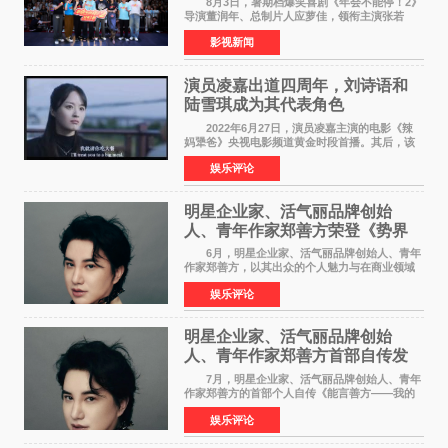
8月3日，暑期档爆笑喜剧《年会不能停！2》
导演董润年、总制片人应萝佳，领衔主演张若
昀、白客，惊喜出演庄达菲，特别主演孙艺洲，
影视新闻
特别出演田雨，友情出演欧阳奋强出席成都路
演，与观众近距离互
演员凌嘉出道四周年，刘诗语和
陆雪琪成为其代表角色
2022年6月27日，演员凌嘉主演的电影《辣
妈犟爸》央视电影频道黄金时段首播。其后，该
电影在央视电影频道多次复播（2022年8月10
娱乐评论
日，2022年9月30日，2023年7月17日，2025年7
月14日）。除了多次复
明星企业家、活气丽品牌创始
人、青年作家郑善方荣登《势界
POWERCIRCLES》6月刊
6月，明星企业家、活气丽品牌创始人、青年
作家郑善方，以其出众的个人魅力与在商业领域
的卓越建树，成功登上《势界
娱乐评论
POWERCIRCLES》，展现了他在时尚与商业领
域的双重影响力。 明星企业家、青
明星企业家、活气丽品牌创始
人、青年作家郑善方首部自传发
布， 书写跨界创业者的成长答卷
7月，明星企业家、活气丽品牌创始人、青年
作家郑善方的首部个人自传《能言善方——我的
跨界人生》正式发行。这本书以他的人生轨迹为
娱乐评论
脉络，首次完整公开了从逐梦少年到横跨美业、
公益等多领域的