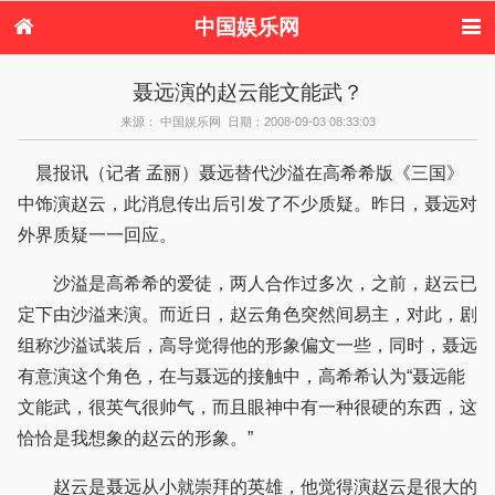
中国娱乐网
首页
新闻
女性
内地娱乐
聂远演的赵云能文能武？
港台娱乐
日本娱乐
韩国娱乐
欧美娱乐
来源： 中国娱乐网 日期：2008-09-03 08:33:03
体育花边
音乐新闻
影视新闻
内地明星八卦
港台明星八卦
日本韩国明星
欧美明星八卦
娱乐评论
晨报讯（记者 孟丽）聂远替代沙溢在高希希版《三国》
八卦
中饰演赵云，此消息传出后引发了不少质疑。昨日，聂远对
外界质疑一一回应。
沙溢是高希希的爱徒，两人合作过多次，之前，赵云已
定下由沙溢来演。而近日，赵云角色突然间易主，对此，剧
组称沙溢试装后，高导觉得他的形象偏文一些，同时，聂远
有意演这个角色，在与聂远的接触中，高希希认为“聂远能
文能武，很英气很帅气，而且眼神中有一种很硬的东西，这
恰恰是我想象的赵云的形象。”
赵云是聂远从小就崇拜的英雄，他觉得演赵云是很大的