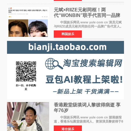
离开THE BOYZ原所
元斌×RIIZE元彬同框！两
代“WONBIN”联手代言同一品牌
颜值天花板合体
中国娱乐网讯 www yule com cn 演员元斌
与RIIZE成员元彬共同担任同一品牌广告代言人。
6日据独家报道，继演员元斌之后，RIIZE元彬最
韩国娱乐
近也被选为某在线中介平台A公司的共同广告代言
人，两人将作
香港殿堂级填词人黎彼得病逝 享
年76岁​
中国娱乐网讯 www yule com cn 据港媒报
道，香港乐坛殿堂级填词人、资深演员黎彼得于8
月5日上午因病离世，终年76岁。好友钟志光透
港台娱乐
露，黎彼得今年3月中风后便卧床休养，身体机能