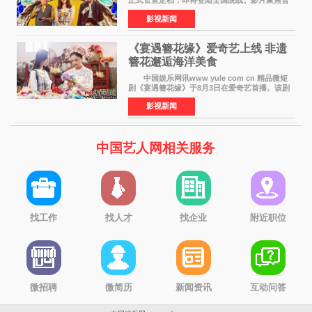
正式官宣定档，即将登陆全国院线。影片聚焦普
通人的荒诞生活，以戏谑诙谐的镜头语言、反转
影视新闻
不断的剧情，融合爆笑喜剧与细腻爱情元素，打
造出一部接地气
《宴遇簪花缘》爱奇艺上线 非遗
簪花邂逅海洋美食
中国娱乐网讯www yule com cn 精品微短
剧《宴遇簪花缘》于8月3日在爱奇艺首播。该剧
是泉州荣膺世界美食之都后推出的首部美食主题
影视新闻
文旅微短剧，实力派演员孙茜特别出演簪花非遗
传承人，她曾参演
中国艺人网相关服务
找工作
找人才
找企业
附近职位
微招聘
微简历
新闻资讯
互动问答