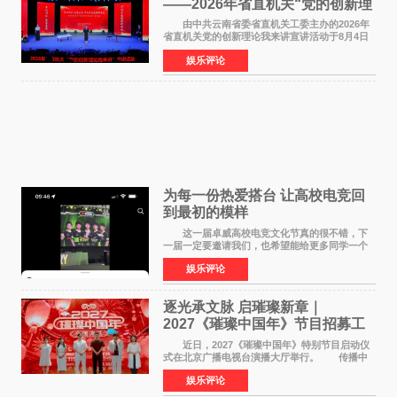
——2026年省直机关“党的创新理
论我来讲”宣讲活动圆满落幕
由中共云南省委省直机关工委主办的2026年
省直机关党的创新理论我来讲宣讲活动于8月4日
至5日在昆明举办。活动以 "牢记嘱托 感恩奋进
娱乐评论
开创云南发展新局面 "为主题，坚持以新时代中国
特色社会主义
为每一份热爱搭台 让高校电竞回
到最初的模样
这一届卓威高校电竞文化节真的很不错，下
一届一定要邀请我们，也希望能给更多同学一个
来到现场的机会。 2026卓威高校电竞文化节
娱乐评论
已经落下帷幕，在活动结束后，仍有不少高校电
竞社负责人和现
逐光承文脉 启璀璨新章｜
2027《璀璨中国年》节目招募工
作圆满启动
近日，2027《璀璨中国年》特别节目启动仪
式在北京广播电视台演播大厅举行。 传播中
华优秀传统文化，弘扬纯正国风艺术，打造高规
娱乐评论
格、高质感、正能量的文艺盛典，是璀璨中国年
矢志不渝的初心