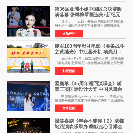
法律应对措施。
第36届亚洲小姐中国区总决赛圆
满落幕 张琳梓擘画选美+新纪元
导语： 近日，备受业界瞩目的第36届亚
洲小姐中国区总决赛在万众期待中圆满璀璨收
官。整场盛典汇聚万千芳华，不仅完成了新一届
娱乐评论
美丽代言人的加冕选拔，更在行业发展层面带来
颠覆性突破。活动
建军100周年献礼电影《准备战斗
之黄继光》中江县开机 项亮月：
以光影为笔，书写英雄赞歌
2026年8月1日，建军99周年之际，院线电影
《准备战斗之黄继光》在特级英雄黄继光的故里
——四川省德阳市中江县黄继光出生地正式开
影视新闻
机。本片出品人、总制片人项亮月主持开机仪
式，&zwnj;特级英雄
孟庭苇《35周年巡回演唱会》斩
获三项国际设计大奖 中国风舞台
美学获全球认可
中国娱乐网讯www yule com cn 华语乐坛
知名歌手孟庭苇孟里花落知多少35周年巡回演唱
会再传喜讯。该演唱会先后荣获美国MUSE
音乐新闻
Creative Awards白金奖（Platinum Winner）、
英国London Design
爆笑喜剧《年会不能停！2》成都
站路演欢乐举办 幽默走心引爆全
场共鸣