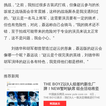
挑战，“之前，我拍过很多古装武打戏，但像赵云参与的长
坂坡之战场面会非常震撼，这样的战场厮杀是我没遇到过
的。”赵云是一名马上将军，这需要演员要有一定的骑术，
但也有危险性，对此，聂远称自己会骑马，“我的骑术还不
错，至于拍戏可能带来的危险对于专业的演员来说太正常
了，这不是问题，我会小心。”
刘德华和胡军都曾塑造过赵云的形象，聂远版的赵云会
像哪一个呢？聂远说：“赵云是个很完美的英雄，刘德华和
胡军演绎的赵云各有特色，我觉得他们都是榜样。”
推荐新闻
THE BOYZ以9人组签约新生厂
牌！NEW暂时缺席 组合活动将坚
定不移继续
中国娱乐网讯 www yule com cn 6日，
THE BOYZ表示：我们9人一致决定继续进行THE
BOYZ组合活动，并且已经完成了组合团体活动
韩国娱乐
签约。目前正在新生厂牌下进行活动准备。尚未