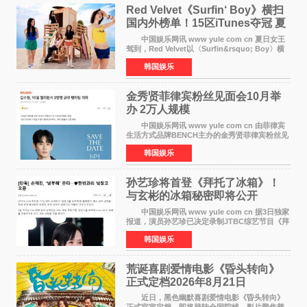
Red Velvet《Surfin‘ Boy》横扫
国内外榜单！15区iTunes夺冠 夏
日女王强势回归
中国娱乐网讯 www yule com cn 夏日女王
驾到，Red Velvet以〈Surfin&rsquo; Boy〉横
扫国内外榜单，获得音乐粉丝的热烈反响。
韩国娱乐
Red Velvet于3日发行了夏日迷你专辑《Velvet
Summer》，
金秀贤菲律宾粉丝见面会10月举
办 2万人规模
中国娱乐网讯 www yule com cn 由菲律宾
生活方式品牌BENCH主办的金秀贤菲律宾粉丝见
面会，将于10月2日在马尼拉SM Mall of
韩国娱乐
Asia（MOA）竞技场举行，预计规模达2万人。
这也是金秀贤自去年陷
孙艺珍将首登《拜托了冰箱》！
与玄彬的冰箱秘密即将公开
中国娱乐网讯 www yule com cn 据3日独家
报道，演员孙艺珍已决定录制JTBC综艺节目《拜
托了冰箱》，目前正在协调具体细节。这是孙艺
韩国娱乐
珍首次公开个人冰箱，也是她婚后首次以玄彬的
妻子身份参与
荒诞喜剧爱情电影《昏头转向》
正式定档2026年8月21日
近日，黑色幽默喜剧爱情电影《昏头转向》