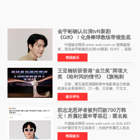
金宇彬确认出演tvN新剧
《Gift》！化身棒球教练带领垫底
球队逆袭
中国娱乐网讯 www yule com cn 据韩媒报
道，演员金宇彬确定出演tvN新剧《Gift》，该剧
预计将于下半年播出，引发观众高度期待。
韩国娱乐
本剧改编自同名网络漫画，讲述一位经历意外事
故后获得特殊
王亚楠斩获香港“金兰奖”两项大
奖 《给时间的情书》《旗袍刺
客》双双获肯定
日前，第五届亚洲国际青年电影展金兰奖颁
奖典礼在香港举行。江一燕、王亚楠、于文文、
李东学等知名演员出席活动。著名演员、导演王
娱乐评论
亚楠凭借音乐故事片《给时间的情书》和院线电
影《旗袍刺客》
权志龙恶评者被判罚款700万韩
元！所属社重申零容忍：匿名账
号也难逃刑责
中国娱乐网讯 www yule com cn GALAXY
CORP通过官方立场表示：为保护所属艺人权志
龙的名誉和权益，将持续对网络上发生的名誉损
韩国娱乐
害、散布虚假事实、侮辱、恶意诽谤等行为采取