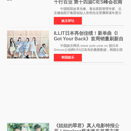
千行百业 第十四届CIES峰会在南
京盛大召开
中国医院改革先锋、著名医院管理专家、北
京健临医疗集团创始人朱明先生荣膺两项年度大
奖 2026年7月31日，盛夏金陵，长江之畔，
娱乐评论
以重落地·真务实·强链接为主题的2026&lsquo;人
工智能+&rsquo
ILLIT日本再创佳绩！新单曲《I
Got Your Back》首周销量刷新自
身纪录
中国娱乐网讯 www yule com cn 据日本
Oricon公信榜8月5日发布的最新数据，韩国女团
ILLIT在日本发行的第二张单曲《I Got Your
韩国娱乐
Back》首周销量达到71,009张，成功跻身最新一
期周单曲排行
《姐姐的翠君》真人电影特报公