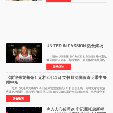
持续衰退，最
UNITED IN PASSION 热爱聚场
NBA UNITED BY JACK & JONES 郑州正弘
城全国首店启幕，与特雷西・麦克格雷迪共启热
爱 2026 年7 月21 日，
娱乐评论
NBAUNITEDBYJACK&JONES 全国首店，于郑
州正弘城正式启幕。NBA 传奇球星
《欢迎来龙餐馆》定档8月11日 文牧野沈腾蒋奇明带中餐
闯中东
电影《欢迎来龙餐馆》今日正式官宣定档8月11日全国上映，同时发布定档预
告及定档海报，并将于8月8日至10日14:00-21:00举行全国超前点映。作为战争美
食大片，影片讲述的是中国厨师徐福（沈腾
影视新闻
声入人心传理论 牢记嘱托启新程