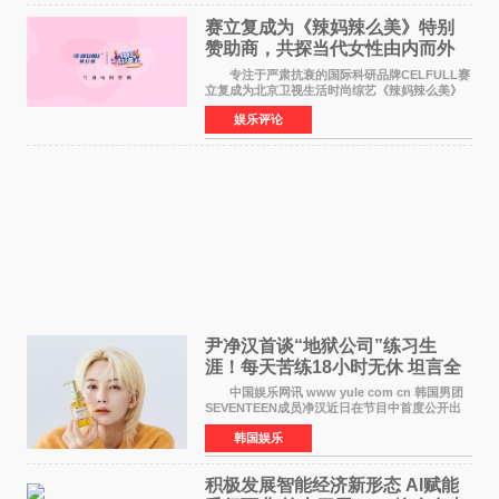
赛立复成为《辣妈辣么美》特别
赞助商，共探当代女性由内而外
活力美
专注于严肃抗衰的国际科研品牌CELFULL赛
立复成为北京卫视生活时尚综艺《辣妈辣么美》
的特别赞助商,明星辣妈袁咏仪倾情参与，向广大
娱乐评论
都市女性传递健康生活新主张，寄语当代女性在
家庭与自我之间
尹净汉首谈“地狱公司”练习生
涯！每天苦练18小时无休 坦言全
靠成员撑过来
中国娱乐网讯 www yule com cn 韩国男团
SEVENTEEN成员净汉近日在节目中首度公开出
道前的残酷练习生经历，并提及经纪公司Pledis
韩国娱乐
娱乐，引发广泛关注。 在8月2日播出的日本
TBS综艺节目《周
积极发展智能经济新形态 Al赋能