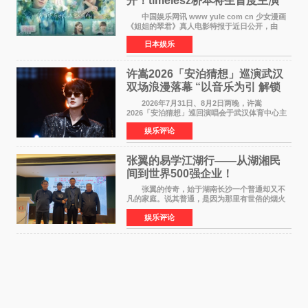
开！timelesz桥本将生首度主演
12月4日上映
中国娱乐网讯 www yule com cn 少女漫画
《姐姐的翠君》真人电影特报于近日公开，由
timelesz成员桥本将生担任主演，这也是他首次
日本娱乐
担任电影主演，引发高度关注。 女高中生咲
苗翠（中岛瑠菜
许嵩2026「安泊猜想」巡演武汉
双场浪漫落幕 “以音乐为引 解锁
江城记忆”
2026年7月31日、8月2日两晚，许嵩
2026「安泊猜想」巡回演唱会于武汉体育中心主
体育场盛大开唱。许嵩与数万歌迷在此相聚，从
娱乐评论
浪漫惬意的舞台设计到充满诚意与惊喜的现场互
动，共同开启了一场关于
张翼的易学江湖行——从湖湘民
间到世界500强企业！
张翼的传奇，始于湖南长沙一个普通却又不
凡的家庭。说其普通，是因为那里有世俗的烟火
气；说其不凡，是因为家中有一位洞悉天地玄机
娱乐评论
的长者——他的爷爷。作为当地的风水师，爷爷
是张翼走进易学