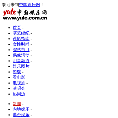
欢迎来到
中国娱乐网
！
首页
-
演艺经纪
-
观影指南
-
女性时尚
-
综艺节目
-
偶像活动
-
明星频道
-
娱乐图片
-
游戏
-
看电影
-
电视剧
-
演唱会
-
热周边
新闻
-
内地娱乐
-
港台娱乐
-