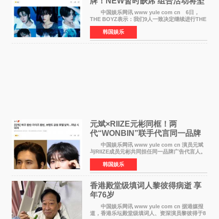
牌！NEW暂时缺席 组合活动将坚
定不移继续
中国娱乐网讯 www yule com cn 6日，
THE BOYZ表示：我们9人一致决定继续进行THE
BOYZ组合活动，并且已经完成了组合团体活动
韩国娱乐
签约。目前正在新生厂牌下进行活动准备。尚未
离开THE BOYZ原所
元斌×RIIZE元彬同框！两
代“WONBIN”联手代言同一品牌
颜值天花板合体
中国娱乐网讯 www yule com cn 演员元斌
与RIIZE成员元彬共同担任同一品牌广告代言人。
6日据独家报道，继演员元斌之后，RIIZE元彬最
韩国娱乐
近也被选为某在线中介平台A公司的共同广告代言
人，两人将作
香港殿堂级填词人黎彼得病逝 享
年76岁​
中国娱乐网讯 www yule com cn 据港媒报
道，香港乐坛殿堂级填词人、资深演员黎彼得于8