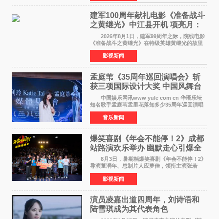
颠覆性突破。活动
建军100周年献礼电影《准备战斗
之黄继光》中江县开机 项亮月：
以光影为笔，书写英雄赞歌
2026年8月1日，建军99周年之际，院线电影
《准备战斗之黄继光》在特级英雄黄继光的故里
——四川省德阳市中江县黄继光出生地正式开
影视新闻
机。本片出品人、总制片人项亮月主持开机仪
式，&zwnj;特级英雄
孟庭苇《35周年巡回演唱会》斩
获三项国际设计大奖 中国风舞台
美学获全球认可
中国娱乐网讯www yule com cn 华语乐坛
知名歌手孟庭苇孟里花落知多少35周年巡回演唱
会再传喜讯。该演唱会先后荣获美国MUSE
音乐新闻
Creative Awards白金奖（Platinum Winner）、
英国London Design
爆笑喜剧《年会不能停！2》成都
站路演欢乐举办 幽默走心引爆全
场共鸣
8月3日，暑期档爆笑喜剧《年会不能停！2》
导演董润年、总制片人应萝佳，领衔主演张若
昀、白客，惊喜出演庄达菲，特别主演孙艺洲，
影视新闻
特别出演田雨，友情出演欧阳奋强出席成都路
演，与观众近距离互
演员凌嘉出道四周年，刘诗语和
陆雪琪成为其代表角色