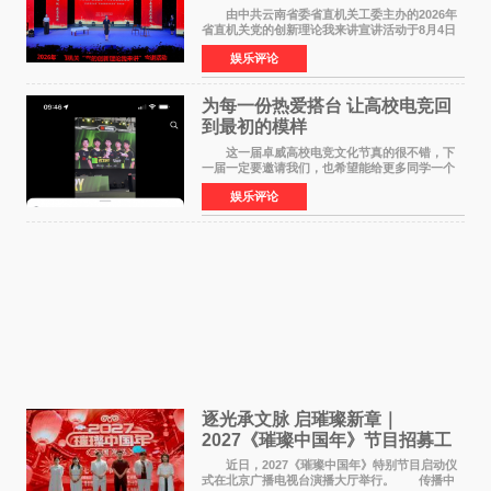
论我来讲”宣讲活动圆满落幕
由中共云南省委省直机关工委主办的2026年
省直机关党的创新理论我来讲宣讲活动于8月4日
至5日在昆明举办。活动以 "牢记嘱托 感恩奋进
娱乐评论
开创云南发展新局面 "为主题，坚持以新时代中国
特色社会主义
为每一份热爱搭台 让高校电竞回
到最初的模样
这一届卓威高校电竞文化节真的很不错，下
一届一定要邀请我们，也希望能给更多同学一个
来到现场的机会。 2026卓威高校电竞文化节
娱乐评论
已经落下帷幕，在活动结束后，仍有不少高校电
竞社负责人和现
逐光承文脉 启璀璨新章｜
2027《璀璨中国年》节目招募工
作圆满启动
近日，2027《璀璨中国年》特别节目启动仪
式在北京广播电视台演播大厅举行。 传播中