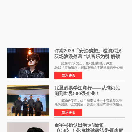
许嵩2026「安泊猜想」巡演武汉
双场浪漫落幕 “以音乐为引 解锁
江城记忆”
2026年7月31日、8月2日两晚，许嵩
2026「安泊猜想」巡回演唱会于武汉体育中心主
体育场盛大开唱。许嵩与数万歌迷在此相聚，从
娱乐评论
浪漫惬意的舞台设计到充满诚意与惊喜的现场互
动，共同开启了一场关于
张翼的易学江湖行——从湖湘民
间到世界500强企业！
张翼的传奇，始于湖南长沙一个普通却又不
凡的家庭。说其普通，是因为那里有世俗的烟火
气；说其不凡，是因为家中有一位洞悉天地玄机
娱乐评论
的长者——他的爷爷。作为当地的风水师，爷爷
是张翼走进易学
金宇彬确认出演tvN新剧
《Gift》！化身棒球教练带领垫底