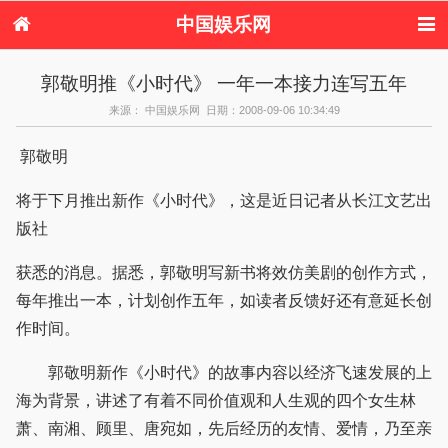
中国娱乐网
首页
新闻
女性
内地娱乐
郭敬明推《小时代》 一年一本接力连写五年
港台娱乐
日本娱乐
韩国娱乐
欧美娱乐
来源： 中国娱乐网 日期：2008-09-06 10:34:49
体育花边
音乐新闻
影视新闻
内地明星八卦
港台明星八卦
日本韩国明星
欧美明星八卦
娱乐评论
郭敬明
八卦
将于下月推出新作《小时代》，这是近日记者从长江文艺出
版社
获悉的消息。据悉，郭敬明写新书将效仿美剧的创作方式，
每年推出一本，计划创作五年，如读者反馈好还有意延长创
作时间。
郭敬明新作《小时代》的故事内容以经济飞速发展的上
海为背景，讲述了有着不同价值观和人生观的四个女生林
萧、南湘、顾里、唐宛如，先后经历的友情、爱情，乃至亲