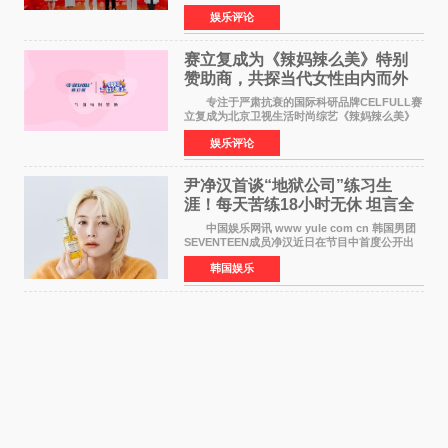
华优秀传统文化，弘扬纯正国风艺术，打造高规
娱乐评论
格、高质感、正能量的文艺盛典，是璀璨中国年
矢志不渝的初心
赛立复成为《辣妈辣么美》特别
赞助商，共探当代女性由内而外
活力美
专注于严肃抗衰的国际科研品牌CELFULL赛
立复成为北京卫视生活时尚综艺《辣妈辣么美》
的特别赞助商,明星辣妈袁咏仪倾情参与，向广大
娱乐评论
都市女性传递健康生活新主张，寄语当代女性在
家庭与自我之间
尹净汉首谈“地狱公司”练习生
涯！每天苦练18小时无休 坦言全
靠成员撑过来
中国娱乐网讯 www yule com cn 韩国男团
SEVENTEEN成员净汉近日在节目中首度公开出
道前的残酷练习生经历，并提及经纪公司Pledis
韩国娱乐
娱乐，引发广泛关注。 在8月2日播出的日本
TBS综艺节目《周