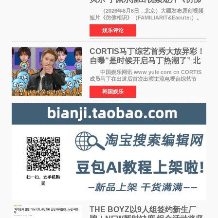
相识》
（2026年8月6日，北京）大疆发布原创视频
短片《仿佛相识》（FAMILIARIT&Eacute;）。
视频短片由戛纳国际电影节最佳女演员伊莎贝尔·
娱乐评论
于佩尔（Isabelle Huppert）主演，全程使用大
疆首款双主摄口
CORTIS马丁综艺首秀大放异彩！
自曝“是时候开启马丁热潮了” 北
美巡演火热进行中
中国娱乐网讯 www yule com cn CORTIS
成员马丁在出道后首次出演主流电视台综艺节
目，展现了多才多艺的魅力。 马丁出演了5日
韩国娱乐
播出的MBC《Radio Star》Fashion与Passion
之间，I&lsquo;m
THE BOYZ以9人组签约新生厂