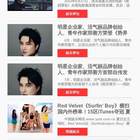
2022年6月27日，演员凌嘉主演的电影《辣
妈犟爸》央视电影频道黄金时段首播。其后，该
电影在央视电影频道多次复播（2022年8月10
娱乐评论
日，2022年9月30日，2023年7月17日，2025年7
月14日）。除了多次复
明星企业家、活气丽品牌创始
人、青年作家郑善方荣登《势界
POWERCIRCLES》6月刊
6月，明星企业家、活气丽品牌创始人、青年
作家郑善方，以其出众的个人魅力与在商业领域
的卓越建树，成功登上《势界
娱乐评论
POWERCIRCLES》，展现了他在时尚与商业领
域的双重影响力。 明星企业家、青
明星企业家、活气丽品牌创始
人、青年作家郑善方首部自传发
布， 书写跨界创业者的成长答卷
7月，明星企业家、活气丽品牌创始人、青年
作家郑善方的首部个人自传《能言善方——我的
跨界人生》正式发行。这本书以他的人生轨迹为
娱乐评论
脉络，首次完整公开了从逐梦少年到横跨美业、
公益等多领域的
Red Velvet《Surfin‘ Boy》横扫
国内外榜单！15区iTunes夺冠 夏
日女王强势回归
中国娱乐网讯 www yule com cn 夏日女王
驾到，Red Velvet以〈Surfin&rsquo; Boy〉横
扫国内外榜单，获得音乐粉丝的热烈反响。
韩国娱乐
Red Velvet于3日发行了夏日迷你专辑《Velvet
Summer》，