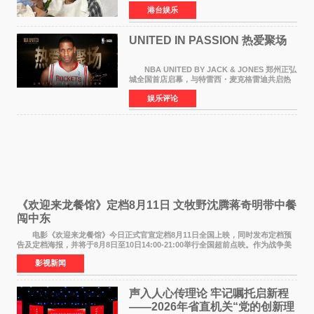
月5日上午因病离世，终年76岁。好友钟志光透
港台娱乐
露，黎彼得今年3月中风后便卧床休养，身体机能
持续衰退，最
UNITED IN PASSION 热爱聚场
NBA UNITED BY JACK & JONES 郑州正弘
城全国首店启幕，与特雷西・麦克格雷迪共启热
爱 2026 年7 月21 日，
娱乐评论
NBAUNITEDBYJACK&JONES 全国首店，于郑
州正弘城正式启幕。NBA 传奇球星
《欢迎来龙餐馆》定档8月11日 文牧野沈腾蒋奇明带中餐
闯中东
电影《欢迎来龙餐馆》今日正式官宣定档8月11日全国上映，同时发布定档预
告及定档海报，并将于8月8日至10日14:00-21:00举行全国超前点映。作为战争美
食大片，影片讲述的是中国厨师徐福（沈腾
影视新闻
声入人心传理论 牢记嘱托启新程
——2026年省直机关“党的创新理