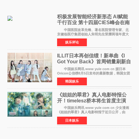
积极发展智能经济新形态 Al赋能
千行百业 第十四届CIES峰会在南
京盛大召开
中国医院改革先锋、著名医院管理专家、北
京健临医疗集团创始人朱明先生荣膺两项年度大
奖 2026年7月31日，盛夏金陵，长江之畔，
娱乐评论
以重落地·真务实·强链接为主题的2026&lsquo;人
工智能+&rsquo
ILLIT日本再创佳绩！新单曲《I
Got Your Back》首周销量刷新自
身纪录
中国娱乐网讯 www yule com cn 据日本
Oricon公信榜8月5日发布的最新数据，韩国女团
ILLIT在日本发行的第二张单曲《I Got Your
韩国娱乐
Back》首周销量达到71,009张，成功跻身最新一
期周单曲排行
《姐姐的翠君》真人电影特报公
开！timelesz桥本将生首度主演
12月4日上映
中国娱乐网讯 www yule com cn 少女漫画
《姐姐的翠君》真人电影特报于近日公开，由
timelesz成员桥本将生担任主演，这也是他首次
日本娱乐
担任电影主演，引发高度关注。 女高中生咲
苗翠（中岛瑠菜