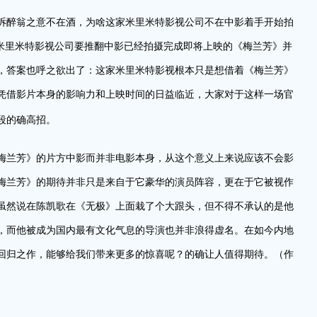
诉醉翁之意不在酒，为啥这家米里米特影视公司不在中影着手开始拍
家米里米特影视公司要推翻中影已经拍摄完成即将上映的《梅兰芳》并
，答案也呼之欲出了：这家米里米特影视根本只是想借着《梅兰芳》
凭借影片本身的影响力和上映时间的日益临近，大家对于这样一场官
段的确高招。
梅兰芳》的片方中影而并非电影本身，从这个意义上来说应该不会影
梅兰芳》的期待并非只是来自于它豪华的演员阵容，更在于它被视作
虽然说在陈凯歌在《无极》上面栽了个大跟头，但不得不承认的是他
，而他被成为国内最有文化气息的导演也并非浪得虚名。在如今内地
回归之作，能够给我们带来更多的惊喜呢？的确让人值得期待。（作