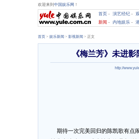
欢迎来到
中国娱乐网
！
首页
-
演艺经纪
-
新闻
-
内地娱乐
-
首页
>
娱乐新闻
>
影视新闻
> 正文
《梅兰芳》未进影
http://www.yul
期待一次完美回归的陈凯歌有点