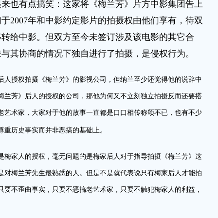
起来也有点搞笑：这家将《梅兰芳》片方中影集团告上
于2007年和中影约定影片的拍摄权由他们享有，待双
移转给中影。但双方至今未签订涉及该电影的其它合
未与其协商的情况下独自进行了拍摄，是侵权行为。
后人授权拍摄《梅兰芳》的影视公司，但纳兰至少还觉得他的说辞中
梅兰芳》后人的授权的公司，那他为何又不立刻独立拍摄反而还要搭
老艺术家，大家对于他的故事一直都是口口相传称颂不已，也有不少
尊重历史事实而并非恶搞的基础上。
是梅家人的授权，毫无问题的是梅家后人对于指导拍摄《梅兰芳》这
是对梅兰芳先生最熟悉的人。但是不是就代表说只有梅家后人才能拍
只要不歪曲事实，只要不恶搞老艺术家，只要不触犯梅家人的利益，