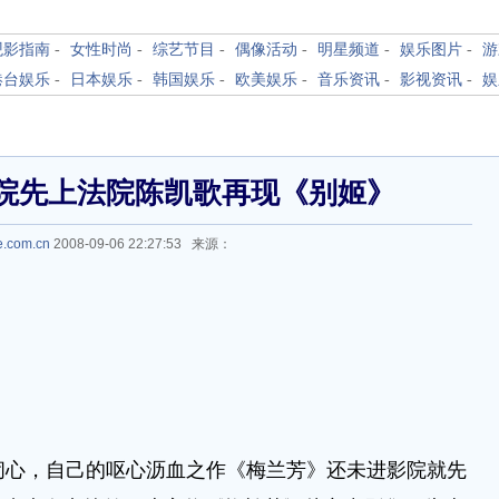
观影指南
-
女性时尚
-
综艺节目
-
偶像活动
-
明星频道
-
娱乐图片
-
游
港台娱乐
-
日本娱乐
-
韩国娱乐
-
欧美娱乐
-
音乐资讯
-
影视资讯
-
娱
院先上法院陈凯歌再现《别姬》
e.com.cn
2008-09-06 22:27:53 来源：
闹心，自己的呕心沥血之作《梅兰芳》还未进影院就先