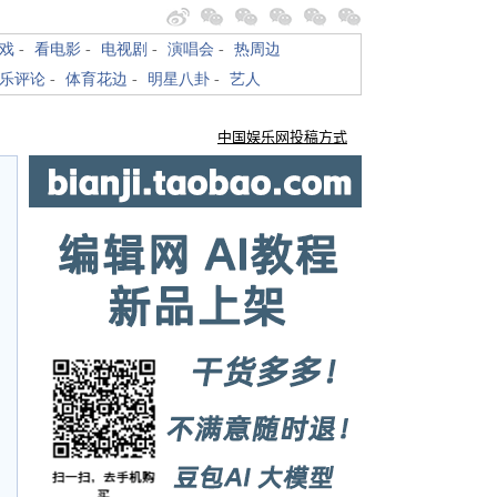
戏
-
看电影
-
电视剧
-
演唱会
-
热周边
乐评论
-
体育花边
-
明星八卦
-
艺人