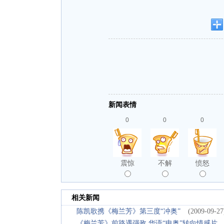
新闻表情
0
0
0
震惊
不解
愤怒
相关新闻
陈凯歌携《梅兰芳》第三度“冲奥”
(2009-09-27
《梅兰芳》前路遇强敌 华语“申奥”转向情感片