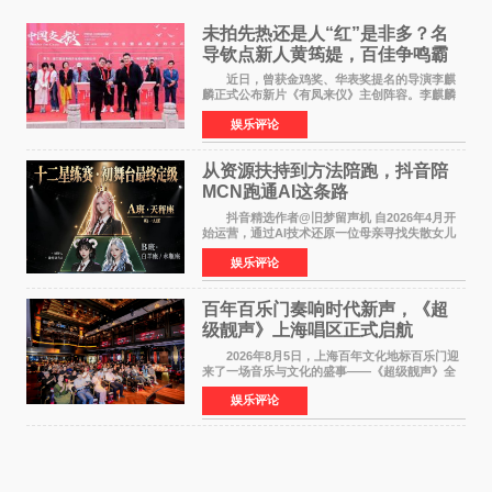
未拍先热还是人“红”是非多？名
导钦点新人黄筠媞，百佳争鸣霸
气回应
近日，曾获金鸡奖、华表奖提名的导演李麒
麟正式公布新片《有凤来仪》主创阵容。李麒麟
早年凭电影《华容道》获得金鸡奖、华表奖提
娱乐评论
名，此后长期参与国内外电影制作，其担任制片
人参与的作品亦曾
从资源扶持到方法陪跑，抖音陪
MCN跑通AI这条路
抖音精选作者@旧梦留声机 自2026年4月开
始运营，通过AI技术还原一位母亲寻找失散女儿
的故事，凭借强情感表达获得大量用户关注，发
娱乐评论
布仅21小时便获得超1亿曝光、超1000万互动。
此后，账号持续沿
百年百乐门奏响时代新声，《超
级靓声》上海唱区正式启航
2026年8月5日，上海百年文化地标百乐门迎
来了一场音乐与文化的盛事——《超级靓声》全
国励志音乐公益节目上海唱区新闻发布会暨启动
娱乐评论
仪式在此隆重举行。各界领导、嘉宾与媒体朋友
齐聚一堂，共同