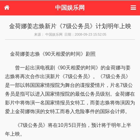
中国娱乐网
首页
新闻
女性
内地娱乐
金荷娜姜志焕新片《7级公务员》计划明年上映
港台娱乐
日本娱乐
韩国娱乐
欧美娱乐
来源： 中国娱乐网 日期：2008-09-23 15:52:05
体育花边
音乐新闻
影视新闻
内地明星八卦
港台明星八卦
日本韩国明星
欧美明星八卦
娱乐评论
八卦
金荷娜姜志焕《90天相爱的时间》剧照
曾一起出演电视剧《90天相爱的时间》的金荷娜与姜
志焕将再次合作出演新片《7级公务员》。《7级公务员》
是一部以韩国国家情报院为舞台的谍报爱情片，片名7级公
务员是指可以进入国家情报院的最低公务员级别。金荷娜在
影片中将饰演一名国家情报员女特工，而姜志焕将饰演因为
爱上金荷娜饰演的女特工而卷入危险事件的国际会计师。
《7级公务员》将在10月5日开拍，预计将于明年上半
年上映。