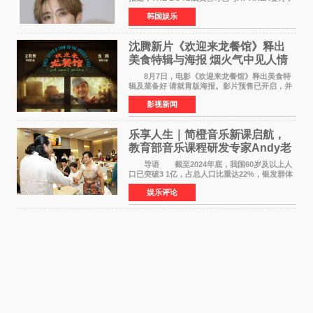
专属合约。AT AREA是由知名制作人组合
韩国娱乐
Groovy Room创立的hip-hop厂牌，旗下拥有多
位实力派音乐人，在韩
沈腾新片《欢迎来龙餐馆》释出
美食特辑与海报 烟火气中见人情
温暖
8月7日，电影《欢迎来龙餐馆》释出美食特
辑及菜备好 请就胃版海报。影片预售已开启，并
将于8月8日至10日14:00-21:00举行全国超前点
影视新闻
映。电影《欢迎来龙餐馆》作为战争美食喜剧大
片，讲述了中国
乐享人生｜简橙音乐新课启航，
教育部音乐课程研发专家Andy老
师重磅入驻领航银龄琴声
导语 截至2024年底，我国60岁及以上人
口已突破3 1亿，占总人口比重达22%，银发群体
的精神文化需求日益凸显。2024年1月，国务院办
娱乐评论
公厅印发《关于发展银发经济增进老年人福祉的
意见》——这是