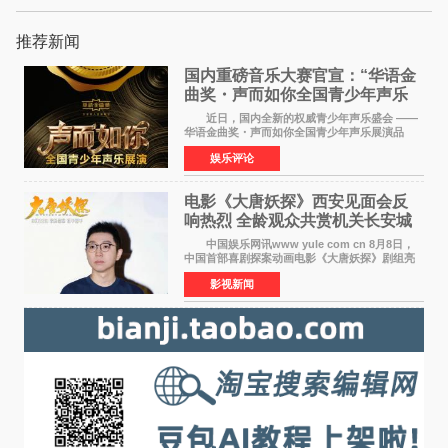
推荐新闻
国内重磅音乐大赛官宣：“华语金
曲奖・声而如你全国青少年声乐
展演” 正式启幕，阿沁出任明星总
近日，国内全新的权威青少年声乐盛会 ——
评审
华语金曲奖・声而如你全国青少年声乐展演品
牌，在湖南长沙隆重举行官宣，国内又一高规格
娱乐评论
青少年声乐赛事全面启航。 本赛事由寰宇声
扬联合华语金曲
电影《大唐妖探》西安见面会反
响热烈 全龄观众共赏机关长安城
中国娱乐网讯www yule com cn 8月8日，
中国首部喜剧探案动画电影《大唐妖探》剧组亮
相西安，举办线下见面会活动。导演程腾、联合
影视新闻
导演黄珉、总制片人曹紫建、制片人李莹莹、领
衔声音出演雷淞然