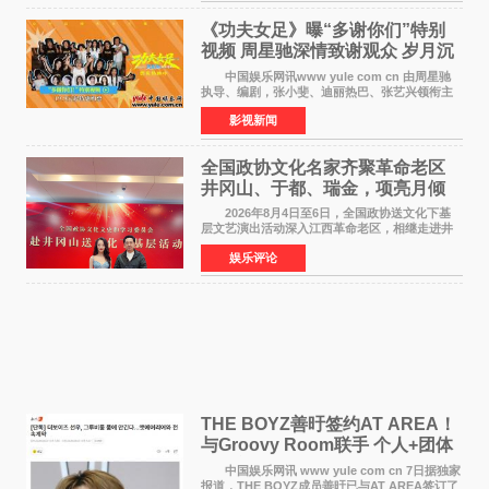
《功夫女足》曝“多谢你们”特别
视频 周星驰深情致谢观众 岁月沉
淀不灭初心
中国娱乐网讯www yule com cn 由周星驰
执导、编剧，张小斐、迪丽热巴、张艺兴领衔主
演，刘嘉玲、佐藤健特别出演，艾米、雪野、蔡
影视新闻
思贝、胡予安、倪好特别介绍的喜剧电影《功夫
女足》释出多谢你
全国政协文化名家齐聚革命老区
井冈山、于都、瑞金，项亮月倾
情献唱《桃花谣》致敬红色沃土
2026年8月4日至6日，全国政协送文化下基
层文艺演出活动深入江西革命老区，相继走进井
冈山、于都长征出发地、瑞金三地。由全国政协
娱乐评论
文化文史和学习委员会副主任、甘肃省政协原主
席欧阳坚率团，一
THE BOYZ善旴签约AT AREA！
与Groovy Room联手 个人+团体
活动并行
中国娱乐网讯 www yule com cn 7日据独家
报道，THE BOYZ成员善旴已与AT AREA签订了