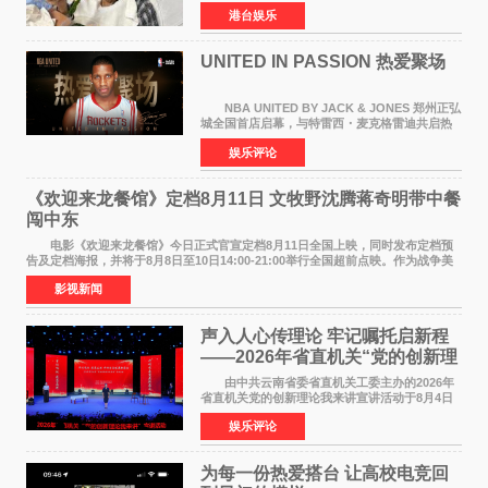
月5日上午因病离世，终年76岁。好友钟志光透
港台娱乐
露，黎彼得今年3月中风后便卧床休养，身体机能
持续衰退，最
UNITED IN PASSION 热爱聚场
NBA UNITED BY JACK & JONES 郑州正弘
城全国首店启幕，与特雷西・麦克格雷迪共启热
爱 2026 年7 月21 日，
娱乐评论
NBAUNITEDBYJACK&JONES 全国首店，于郑
州正弘城正式启幕。NBA 传奇球星
《欢迎来龙餐馆》定档8月11日 文牧野沈腾蒋奇明带中餐
闯中东
电影《欢迎来龙餐馆》今日正式官宣定档8月11日全国上映，同时发布定档预
告及定档海报，并将于8月8日至10日14:00-21:00举行全国超前点映。作为战争美
食大片，影片讲述的是中国厨师徐福（沈腾
影视新闻
声入人心传理论 牢记嘱托启新程
——2026年省直机关“党的创新理
论我来讲”宣讲活动圆满落幕
由中共云南省委省直机关工委主办的2026年
省直机关党的创新理论我来讲宣讲活动于8月4日
至5日在昆明举办。活动以 "牢记嘱托 感恩奋进
娱乐评论
开创云南发展新局面 "为主题，坚持以新时代中国
特色社会主义
为每一份热爱搭台 让高校电竞回