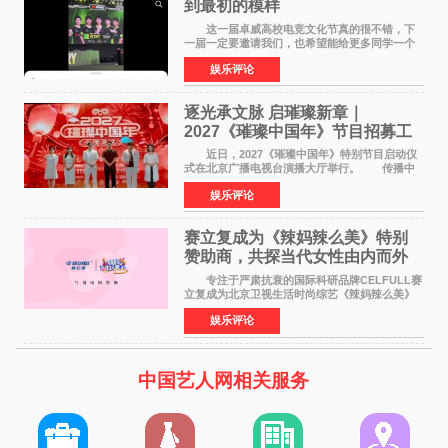
到最初的模样
这一届卓威高校电竞文化节真的很不错，下
一届一定要邀请我们，也希望能给更多同学一个
来到现场的机会。 2026卓威高校电竞文化节
娱乐评论
已经落下帷幕，在活动结束后，仍有不少高校电
竞社负责人和现
逐光承文脉 启璀璨新章｜
2027《璀璨中国年》节目招募工
作圆满启动
近日，2027《璀璨中国年》特别节目启动仪
式在北京广播电视台演播大厅举行。 传播中
华优秀传统文化，弘扬纯正国风艺术，打造高规
娱乐评论
格、高质感、正能量的文艺盛典，是璀璨中国年
矢志不渝的初心
赛立复成为《辣妈辣么美》特别
赞助商，共探当代女性由内而外
活力美
专注于严肃抗衰的国际科研品牌CELFULL赛
立复成为北京卫视生活时尚综艺《辣妈辣么美》
的特别赞助商,明星辣妈袁咏仪倾情参与，向广大
娱乐评论
都市女性传递健康生活新主张，寄语当代女性在
家庭与自我之间
中国艺人网相关服务