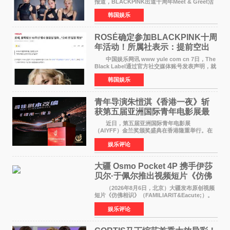
报道，BLACKPINK出道十周年Meet & Greet活
动将由智秀、ROS&Eacute;、JENNIE出席，
韩国娱乐
LISA将缺席。 此前BLACKPINK所属社YG并
未为组合出道十周年做
ROSÉ确定参加BLACKPINK十周
年活动！所属社表示：提前空出
了时间
中国娱乐网讯 www yule com cn 7日，The
Black Label通过官方社交媒体账号发表声明，就
近期网络上关于ROS&Eacute;个人行程及是否参
韩国娱乐
加BLACKPINK出道纪念活动的种种猜测作出正
式回应。 Th
青年导演朱愷淇《香港一夜》斩
获第五届亚洲国际青年电影展最
佳剧本改编奖
近日，第五届亚洲国际青年电影展
（AIYFF）金兰奖颁奖盛典在香港隆重举行。在
这场汇聚数百位海内外电影人、文化界人士及媒
娱乐评论
体代表的亚洲青年影视盛会上，香港本土电影
《香港一夜》（Dawn in Ho
大疆 Osmo Pocket 4P 携手伊莎
贝尔·于佩尔推出视频短片《仿佛
相识》
（2026年8月6日，北京）大疆发布原创视频
短片《仿佛相识》（FAMILIARIT&Eacute;）。
视频短片由戛纳国际电影节最佳女演员伊莎贝尔·
娱乐评论
于佩尔（Isabelle Huppert）主演，全程使用大
疆首款双主摄口