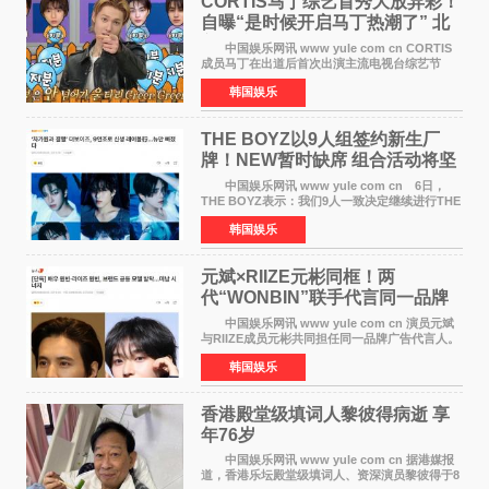
CORTIS马丁综艺首秀大放异彩！
自曝“是时候开启马丁热潮了” 北
美巡演火热进行中
中国娱乐网讯 www yule com cn CORTIS
成员马丁在出道后首次出演主流电视台综艺节
目，展现了多才多艺的魅力。 马丁出演了5日
韩国娱乐
播出的MBC《Radio Star》Fashion与Passion
之间，I&lsquo;m
THE BOYZ以9人组签约新生厂
牌！NEW暂时缺席 组合活动将坚
定不移继续
中国娱乐网讯 www yule com cn 6日，
THE BOYZ表示：我们9人一致决定继续进行THE
BOYZ组合活动，并且已经完成了组合团体活动
韩国娱乐
签约。目前正在新生厂牌下进行活动准备。尚未
离开THE BOYZ原所
元斌×RIIZE元彬同框！两
代“WONBIN”联手代言同一品牌
颜值天花板合体
中国娱乐网讯 www yule com cn 演员元斌
与RIIZE成员元彬共同担任同一品牌广告代言人。
6日据独家报道，继演员元斌之后，RIIZE元彬最
韩国娱乐
近也被选为某在线中介平台A公司的共同广告代言
人，两人将作
香港殿堂级填词人黎彼得病逝 享
年76岁​
中国娱乐网讯 www yule com cn 据港媒报
道，香港乐坛殿堂级填词人、资深演员黎彼得于8