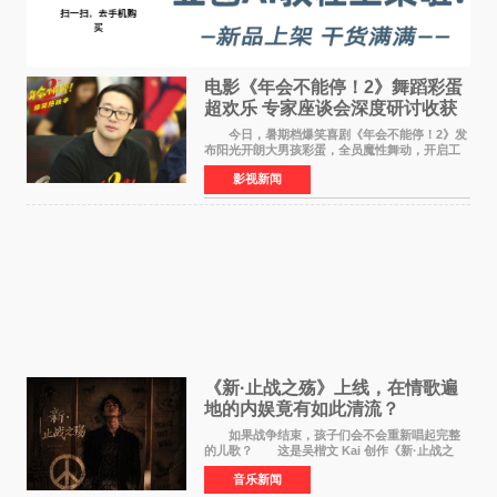
电影《年会不能停！2》舞蹈彩蛋
超欢乐 专家座谈会深度研讨收获
满满
今日，暑期档爆笑喜剧《年会不能停！2》发
布阳光开朗大男孩彩蛋，全员魔性舞动，开启工
位狂欢模式。影片于昨日同步举办专家座谈会，
影视新闻
导演董润年、总制片人应萝佳出席现场，与一众
业内、学界专家
《新·止战之殇》上线，在情歌遍
地的内娱竟有如此清流？
如果战争结束，孩子们会不会重新唱起完整
的儿歌？ 这是吴楷文 Kai 创作《新·止战之
殇》时最初的想法。 从伊朗相关冲突引发的
音乐新闻
地区局势，到世界各地仍在发生的动荡与不安，
战争从来不只