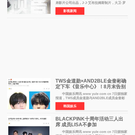
弟影片公司出品，J·J·艾布拉姆斯制片，大卫·罗
伯特·米切尔执导，好莱坞巨星安妮·海瑟薇和伊万
影视新闻
·麦克格雷格领衔主演的2026暑期惊悚冒险大片
《逃出绝
TWS金道勋×AND2BLE金奎彬确
定下车《音乐中心》！8月末告别
MC席位
中国娱乐网讯 www yule com cn 7日据独家
报道，TWS成员金道勋与AND2BLE成员金奎彬
将于8月离开《音乐中心》MC的位置。 金道
韩国娱乐
勋与金奎彬于去年3月与H2H A-NA一起被选为
《音乐中心》MC，约1
BLACKPINK十周年活动三人出
席 成员LISA不参加
中国娱乐网讯 www yule com cn 7日据独家