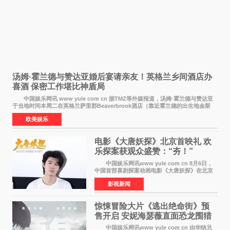
汤姆·霍兰德与赞达亚婚后宴请亲友！英格兰乡间酒店办
喜酒 保密工作堪比神盾局
中国娱乐网讯 www yule com cn 据TMZ等外媒报道，汤姆·霍兰德与赞达亚
于当地时间本周二在英格兰萨里郡Beaverbrook酒店（靠近霍兰德的出生地金斯
顿）举办婚宴，邀请家人与朋友们喝喜酒，庆祝
欧美娱乐
电影《大唐妖探》北京首映礼 欢
乐探案获观众盛赞：“夯！”
中国娱乐网讯www yule com cn 8月6日，
中国首部喜剧探案动画电影《大唐妖探》在北京
举办电影首映礼。导演程腾、联合导演黄珉、总
影视新闻
制片人曹紫建、制片人李莹莹，配音导演张喆，
对白指导程寅，领
惊悚冒险大片《逃出绝命街》预
售开启 安妮海瑟薇直面恐龙围猎
中国娱乐网讯www yule com cn 由华纳兄