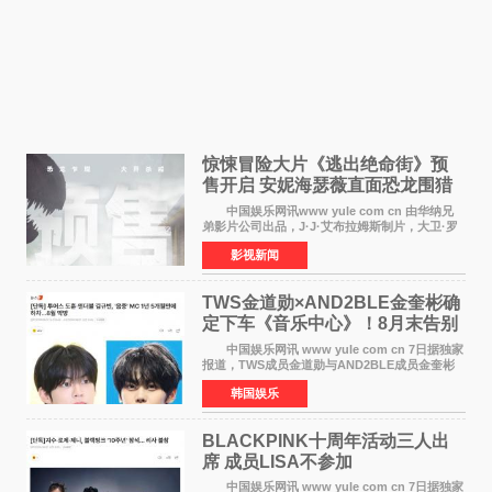
惊悚冒险大片《逃出绝命街》预
售开启 安妮海瑟薇直面恐龙围猎
中国娱乐网讯www yule com cn 由华纳兄
弟影片公司出品，J·J·艾布拉姆斯制片，大卫·罗
伯特·米切尔执导，好莱坞巨星安妮·海瑟薇和伊万
影视新闻
·麦克格雷格领衔主演的2026暑期惊悚冒险大片
《逃出绝
TWS金道勋×AND2BLE金奎彬确
定下车《音乐中心》！8月末告别
MC席位
中国娱乐网讯 www yule com cn 7日据独家
报道，TWS成员金道勋与AND2BLE成员金奎彬
将于8月离开《音乐中心》MC的位置。 金道
韩国娱乐
勋与金奎彬于去年3月与H2H A-NA一起被选为
《音乐中心》MC，约1
BLACKPINK十周年活动三人出
席 成员LISA不参加
中国娱乐网讯 www yule com cn 7日据独家