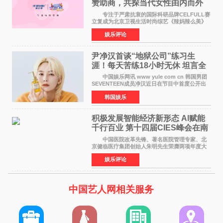
赞助商，共探当代女性由内而外
活力美
专注于严肃抗衰的国际科研品牌CELFULL赛
立复成为北京卫视生活时尚综艺《辣妈辣么美》
的特别赞助商,明星辣妈袁咏仪倾情参与，向广大
娱乐评论
都市女性传递健康生活新主张，寄语当代女性在
家庭与自我之间
尹净汉首谈“地狱公司”练习生
涯！每天苦练18小时无休 坦言全
靠成员撑过来
中国娱乐网讯 www yule com cn 韩国男团
SEVENTEEN成员净汉近日在节目中首度公开出
道前的残酷练习生经历，并提及经纪公司Pledis
韩国娱乐
娱乐，引发广泛关注。 在8月2日播出的日本
TBS综艺节目《周
积极发展智能经济新形态 Al赋能
千行百业 第十四届CIES峰会在南
京盛大召开
中国医院改革先锋、著名医院管理专家、北
京健临医疗集团创始人朱明先生荣膺两项年度大
奖 2026年7月31日，盛夏金陵，长江之畔，
娱乐评论
以重落地·真务实·强链接为主题的2026&lsquo;人
工智能+&rsquo
中国艺人网相关服务