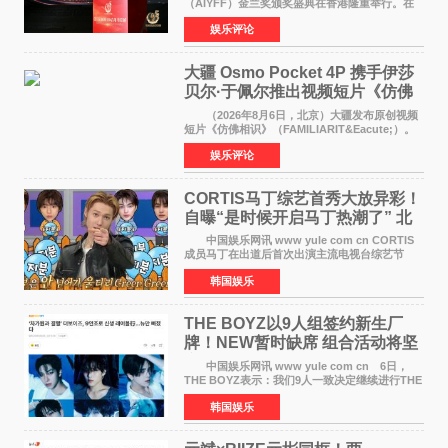
（AIYFF）金兰奖颁奖盛典在香港隆重举行。在
这场汇聚数百位海内外电影人、文化界人士及媒
娱乐评论
体代表的亚洲青年影视盛会上，香港本土电影
《香港一夜》（Dawn in Ho
大疆 Osmo Pocket 4P 携手伊莎
贝尔·于佩尔推出视频短片《仿佛
相识》
（2026年8月6日，北京）大疆发布原创视频
短片《仿佛相识》（FAMILIARIT&Eacute;）。
视频短片由戛纳国际电影节最佳女演员伊莎贝尔·
娱乐评论
于佩尔（Isabelle Huppert）主演，全程使用大
疆首款双主摄口
CORTIS马丁综艺首秀大放异彩！
自曝“是时候开启马丁热潮了” 北
美巡演火热进行中
中国娱乐网讯 www yule com cn CORTIS
成员马丁在出道后首次出演主流电视台综艺节
目，展现了多才多艺的魅力。 马丁出演了5日
韩国娱乐
播出的MBC《Radio Star》Fashion与Passion
之间，I&lsquo;m
THE BOYZ以9人组签约新生厂
牌！NEW暂时缺席 组合活动将坚
定不移继续
中国娱乐网讯 www yule com cn 6日，
THE BOYZ表示：我们9人一致决定继续进行THE
BOYZ组合活动，并且已经完成了组合团体活动
韩国娱乐
签约。目前正在新生厂牌下进行活动准备。尚未
离开THE BOYZ原所