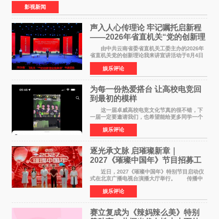
食大片，影片讲述的是中国厨师徐福（沈腾
影视新闻
声入人心传理论 牢记嘱托启新程
——2026年省直机关“党的创新理
论我来讲”宣讲活动圆满落幕
由中共云南省委省直机关工委主办的2026年
省直机关党的创新理论我来讲宣讲活动于8月4日
至5日在昆明举办。活动以 "牢记嘱托 感恩奋进
娱乐评论
开创云南发展新局面 "为主题，坚持以新时代中国
特色社会主义
为每一份热爱搭台 让高校电竞回
到最初的模样
这一届卓威高校电竞文化节真的很不错，下
一届一定要邀请我们，也希望能给更多同学一个
来到现场的机会。 2026卓威高校电竞文化节
娱乐评论
已经落下帷幕，在活动结束后，仍有不少高校电
竞社负责人和现
逐光承文脉 启璀璨新章｜
2027《璀璨中国年》节目招募工
作圆满启动
近日，2027《璀璨中国年》特别节目启动仪
式在北京广播电视台演播大厅举行。 传播中
华优秀传统文化，弘扬纯正国风艺术，打造高规
娱乐评论
格、高质感、正能量的文艺盛典，是璀璨中国年
矢志不渝的初心
赛立复成为《辣妈辣么美》特别