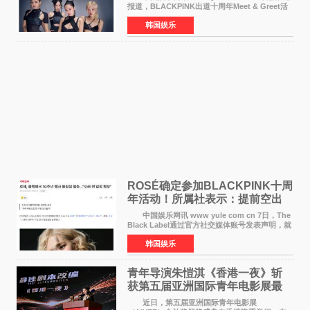
报道，BLACKPINK出道十周年Meet & Greet活
动将由智秀、ROS&Eacute;、JENNIE出席，
韩国娱乐
LISA将缺席。 此前BLACKPINK所属社YG并
未为组合出道十周年做
ROSÉ确定参加BLACKPINK十周
年活动！所属社表示：提前空出
了时间
中国娱乐网讯 www yule com cn 7日，The
Black Label通过官方社交媒体账号发表声明，就
近期网络上关于ROS&Eacute;个人行程及是否参
韩国娱乐
加BLACKPINK出道纪念活动的种种猜测作出正
式回应。 Th
青年导演朱愷淇《香港一夜》斩
获第五届亚洲国际青年电影展最
佳剧本改编奖
近日，第五届亚洲国际青年电影展