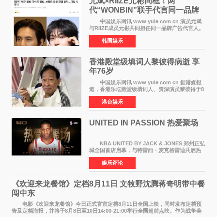
元斌×RIIZE元彬同框！两
代“WONBIN”联手代言同一品牌
颜值天花板合体
中国娱乐网讯 www yule com cn 演员元斌
与RIIZE成员元彬共同担任同一品牌广告代言人。
6日据独家报道，继演员元斌之后，RIIZE元彬最
韩国娱乐
近也被选为某在线中介平台A公司的共同广告代言
人，两人将作
香港殿堂级填词人黎彼得病逝 享
年76岁​
中国娱乐网讯 www yule com cn 据港媒报
道，香港乐坛殿堂级填词人、资深演员黎彼得于8
月5日上午因病离世，终年76岁。好友钟志光透
港台娱乐
露，黎彼得今年3月中风后便卧床休养，身体机能
持续衰退，最
UNITED IN PASSION 热爱聚场
NBA UNITED BY JACK & JONES 郑州正弘
城全国首店启幕，与特雷西・麦克格雷迪共启热
爱 2026 年7 月21 日，
娱乐评论
NBAUNITEDBYJACK&JONES 全国首店，于郑
州正弘城正式启幕。NBA 传奇球星
《欢迎来龙餐馆》定档8月11日 文牧野沈腾蒋奇明带中餐
闯中东
电影《欢迎来龙餐馆》今日正式官宣定档8月11日全国上映，同时发布定档预
告及定档海报，并将于8月8日至10日14:00-21:00举行全国超前点映。作为战争美