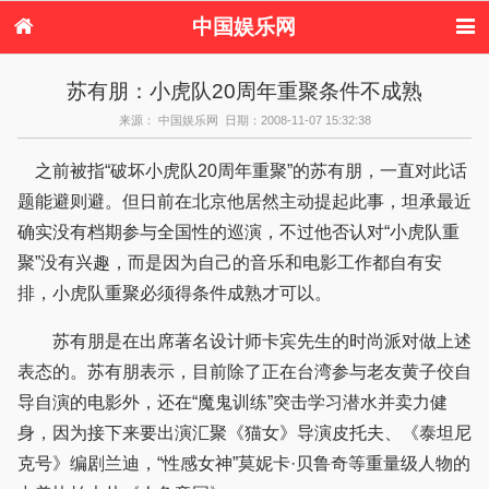
中国娱乐网
首页
新闻
女性
内地娱乐
苏有朋：小虎队20周年重聚条件不成熟
港台娱乐
日本娱乐
韩国娱乐
欧美娱乐
来源： 中国娱乐网 日期：2008-11-07 15:32:38
体育花边
音乐新闻
影视新闻
内地明星八卦
港台明星八卦
日本韩国明星
欧美明星八卦
娱乐评论
之前被指“破坏小虎队20周年重聚”的苏有朋，一直对此话
八卦
题能避则避。但日前在北京他居然主动提起此事，坦承最近
确实没有档期参与全国性的巡演，不过他否认对“小虎队重
聚”没有兴趣，而是因为自己的音乐和电影工作都自有安
排，小虎队重聚必须得条件成熟才可以。
苏有朋是在出席著名设计师卡宾先生的时尚派对做上述
表态的。苏有朋表示，目前除了正在台湾参与老友黄子佼自
导自演的电影外，还在“魔鬼训练”突击学习潜水并卖力健
身，因为接下来要出演汇聚《猫女》导演皮托夫、《泰坦尼
克号》编剧兰迪，“性感女神”莫妮卡·贝鲁奇等重量级人物的