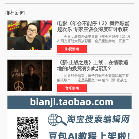
推荐新闻
电影《年会不能停！2》舞蹈彩蛋
超欢乐 专家座谈会深度研讨收获
满满
今日，暑期档爆笑喜剧《年会不能停！2》发
布阳光开朗大男孩彩蛋，全员魔性舞动，开启工
位狂欢模式。影片于昨日同步举办专家座谈会，
影视新闻
导演董润年、总制片人应萝佳出席现场，与一众
业内、学界专家
《新·止战之殇》上线，在情歌遍
地的内娱竟有如此清流？
如果战争结束，孩子们会不会重新唱起完整
的儿歌？ 这是吴楷文 Kai 创作《新·止战之
殇》时最初的想法。 从伊朗相关冲突引发的
音乐新闻
地区局势，到世界各地仍在发生的动荡与不安，
战争从来不只