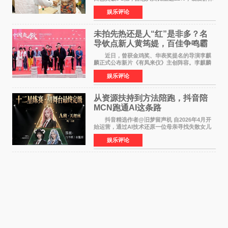
的精神文化需求日益凸显。2024年1月，国务院办
娱乐评论
公厅印发《关于发展银发经济增进老年人福祉的
意见》——这是
未拍先热还是人“红”是非多？名
导钦点新人黄筠媞，百佳争鸣霸
气回应
近日，曾获金鸡奖、华表奖提名的导演李麒
麟正式公布新片《有凤来仪》主创阵容。李麒麟
早年凭电影《华容道》获得金鸡奖、华表奖提
娱乐评论
名，此后长期参与国内外电影制作，其担任制片
人参与的作品亦曾
从资源扶持到方法陪跑，抖音陪
MCN跑通AI这条路
抖音精选作者@旧梦留声机 自2026年4月开
始运营，通过AI技术还原一位母亲寻找失散女儿
的故事，凭借强情感表达获得大量用户关注，发
娱乐评论
布仅21小时便获得超1亿曝光、超1000万互动。
此后，账号持续沿