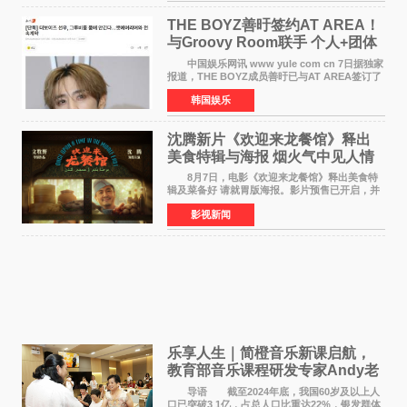
THE BOYZ善旴签约AT AREA！
与Groovy Room联手 个人+团体
活动并行
中国娱乐网讯 www yule com cn 7日据独家
报道，THE BOYZ成员善旴已与AT AREA签订了
专属合约。AT AREA是由知名制作人组合
韩国娱乐
Groovy Room创立的hip-hop厂牌，旗下拥有多
位实力派音乐人，在韩
沈腾新片《欢迎来龙餐馆》释出
美食特辑与海报 烟火气中见人情
温暖
8月7日，电影《欢迎来龙餐馆》释出美食特
辑及菜备好 请就胃版海报。影片预售已开启，并
将于8月8日至10日14:00-21:00举行全国超前点
影视新闻
映。电影《欢迎来龙餐馆》作为战争美食喜剧大
片，讲述了中国
乐享人生｜简橙音乐新课启航，
教育部音乐课程研发专家Andy老
师重磅入驻领航银龄琴声
导语 截至2024年底，我国60岁及以上人
口已突破3 1亿，占总人口比重达22%，银发群体