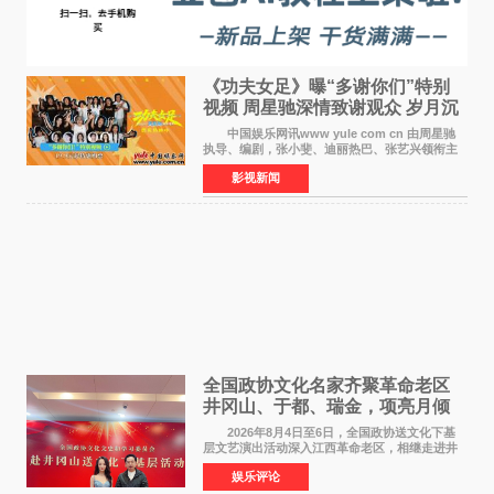
《功夫女足》曝“多谢你们”特别
视频 周星驰深情致谢观众 岁月沉
淀不灭初心
中国娱乐网讯www yule com cn 由周星驰
执导、编剧，张小斐、迪丽热巴、张艺兴领衔主
演，刘嘉玲、佐藤健特别出演，艾米、雪野、蔡
影视新闻
思贝、胡予安、倪好特别介绍的喜剧电影《功夫
女足》释出多谢你
全国政协文化名家齐聚革命老区
井冈山、于都、瑞金，项亮月倾
情献唱《桃花谣》致敬红色沃土
2026年8月4日至6日，全国政协送文化下基
层文艺演出活动深入江西革命老区，相继走进井
冈山、于都长征出发地、瑞金三地。由全国政协
娱乐评论
文化文史和学习委员会副主任、甘肃省政协原主
席欧阳坚率团，一