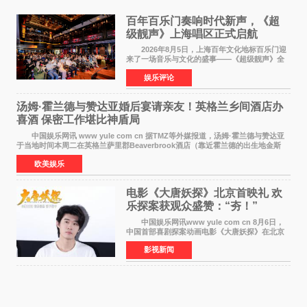
百年百乐门奏响时代新声，《超
级靓声》上海唱区正式启航
2026年8月5日，上海百年文化地标百乐门迎
来了一场音乐与文化的盛事——《超级靓声》全
国励志音乐公益节目上海唱区新闻发布会暨启动
娱乐评论
仪式在此隆重举行。各界领导、嘉宾与媒体朋友
齐聚一堂，共同
汤姆·霍兰德与赞达亚婚后宴请亲友！英格兰乡间酒店办
喜酒 保密工作堪比神盾局
中国娱乐网讯 www yule com cn 据TMZ等外媒报道，汤姆·霍兰德与赞达亚
于当地时间本周二在英格兰萨里郡Beaverbrook酒店（靠近霍兰德的出生地金斯
顿）举办婚宴，邀请家人与朋友们喝喜酒，庆祝
欧美娱乐
电影《大唐妖探》北京首映礼 欢
乐探案获观众盛赞：“夯！”
中国娱乐网讯www yule com cn 8月6日，
中国首部喜剧探案动画电影《大唐妖探》在北京
举办电影首映礼。导演程腾、联合导演黄珉、总
影视新闻
制片人曹紫建、制片人李莹莹，配音导演张喆，
对白指导程寅，领