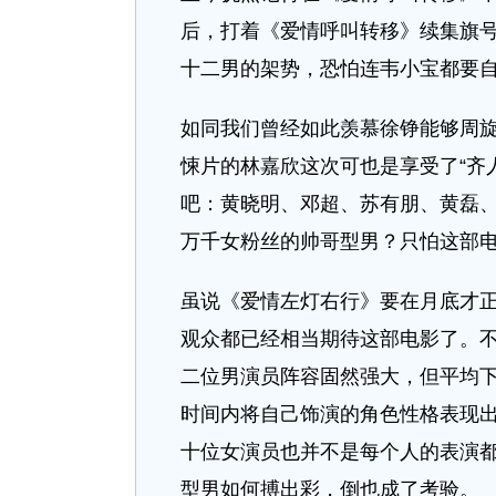
后，打着《爱情呼叫转移》续集旗
十二男的架势，恐怕连韦小宝都要
如同我们曾经如此羡慕徐铮能够周
悚片的林嘉欣这次可也是享受了“齐
吧：黄晓明、邓超、苏有朋、黄磊
万千女粉丝的帅哥型男？只怕这部
虽说《爱情左灯右行》要在月底才
观众都已经相当期待这部电影了。
二位男演员阵容固然强大，但平均
时间内将自己饰演的角色性格表现
十位女演员也并不是每个人的表演
型男如何搏出彩，倒也成了考验。