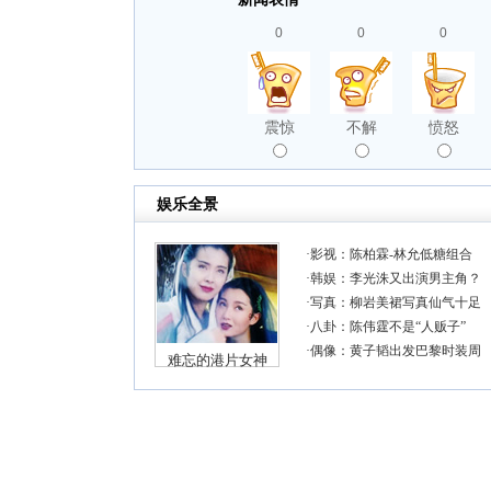
0
0
0
震惊
不解
愤怒