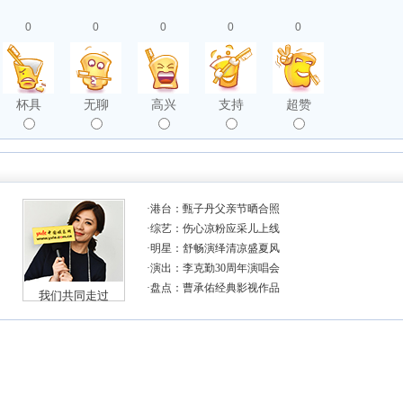
0
0
0
0
0
杯具
无聊
高兴
支持
超赞