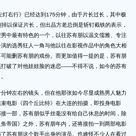
灯右行》已经达到175分钟，由于片长过长，其中极
删掉以保证片长，但出品方老总倒是斩钉截铁的表示，
型男中最有特色的一个，以往苏有朋以温文儒雅、专注
扮演的选秀狂人一角与他以往在影视作品中的角色大相
不可能删苏有朋的戏份。而更加值得一提的是，苏有朋
底打破了对他娃娃脸的迷恋——不得不说，如今的苏有
了。
十分钟左右的镜头，但在他那张如今尽显成熟男人魅力
结束电影《四个丘比特》在大连的拍摄，即投身电影
部接一部，苏有朋似乎丝毫没有给自己休息的时间，除
人鱼帝国》之外，苏有朋年内，还将接拍一到两部电影
砺了苏有朋这个歌手出身的演员。也难怪不少人在看过