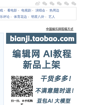
戏
-
看电影
-
电视剧
-
演唱会
-
热周边
乐评论
-
体育花边
-
明星八卦
-
艺人