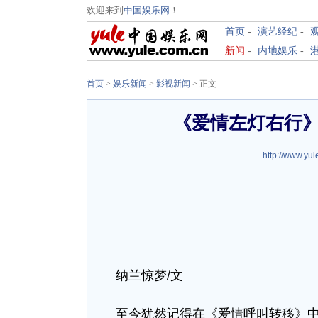
欢迎来到
中国娱乐网
！
首页
-
演艺经纪
-
新闻
-
内地娱乐
-
首页
>
娱乐新闻
>
影视新闻
> 正文
《爱情左灯右行
http://www.yu
纳兰惊梦/文
至今犹然记得在《爱情呼叫转移》