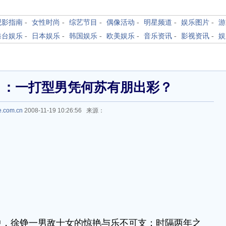
观影指南
-
女性时尚
-
综艺节目
-
偶像活动
-
明星频道
-
娱乐图片
-
游
港台娱乐
-
日本娱乐
-
韩国娱乐
-
欧美娱乐
-
音乐资讯
-
影视资讯
-
娱
》：一打型男凭何苏有朋出彩？
le.com.cn
2008-11-19 10:26:56 来源：
中，徐铮一男敌十女的惊艳与乐不可支；时隔两年之