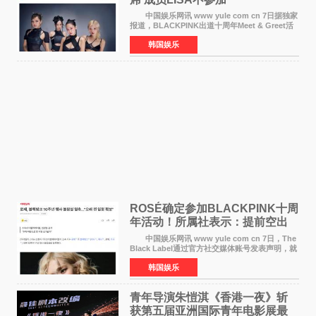
中国娱乐网讯 www yule com cn 7日据独家
报道，BLACKPINK出道十周年Meet & Greet活
动将由智秀、ROS&Eacute;、JENNIE出席，
韩国娱乐
LISA将缺席。 此前BLACKPINK所属社YG并
未为组合出道十周年做
ROSÉ确定参加BLACKPINK十周
年活动！所属社表示：提前空出
了时间
中国娱乐网讯 www yule com cn 7日，The
Black Label通过官方社交媒体账号发表声明，就
近期网络上关于ROS&Eacute;个人行程及是否参
韩国娱乐
加BLACKPINK出道纪念活动的种种猜测作出正
式回应。 Th
青年导演朱愷淇《香港一夜》斩
获第五届亚洲国际青年电影展最