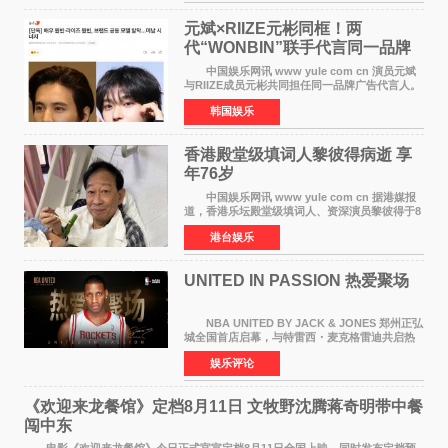
离开THE BOYZ原所
元斌×RIIZE元彬同框！两
代“WONBIN”联手代言同一品牌
颜值天花板合体
中国娱乐网讯 www yule com cn 演员元斌
与RIIZE成员元彬共同担任同一品牌广告代言人。
6日据独家报道，继演员元斌之后，RIIZE元彬最
韩国娱乐
近也被选为某在线中介平台A公司的共同广告代言
人，两人将作
香港殿堂级填词人黎彼得病逝 享
年76岁​
中国娱乐网讯 www yule com cn 据港媒报
道，香港乐坛殿堂级填词人、资深演员黎彼得于8
月5日上午因病离世，终年76岁。好友钟志光透
港台娱乐
露，黎彼得今年3月中风后便卧床休养，身体机能
持续衰退，最
UNITED IN PASSION 热爱聚场
NBA UNITED BY JACK & JONES 郑州正弘
城全国首店启幕，与特雷西・麦克格雷迪共启热
爱 2026 年7 月21 日，
娱乐评论
NBAUNITEDBYJACK&JONES 全国首店，于郑
州正弘城正式启幕。NBA 传奇球星
《欢迎来龙餐馆》定档8月11日 文牧野沈腾蒋奇明带中餐
闯中东