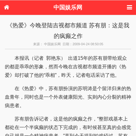
中国娱乐网
首页
新闻
女性
内地娱乐
《热爱》今晚登陆吉视都市频道 苏有朋：这是我
港台娱乐
日本娱乐
韩国娱乐
欧美娱乐
的疯癫之作
体育花边
音乐新闻
影视新闻
内地明星八卦
港台明星八卦
日本韩国明星
欧美明星八卦
娱乐评论
来源： 中国娱乐网 日期：2009-04-24 08:50:05
八卦
本报讯（记者 郭艳东） 出道15年的苏有朋带给观众
的都是乖乖的形象，然而今晚在吉视都市频道开播的《热
爱》却打破了他的“乖相”，昨天，记者电话采访了他。
在《热爱》中，苏有朋扮演的苏明涛是个留洋归来的热
血青年，同时也是一个外表健康阳光、实则内心分裂的精神
病患者。
苏有朋告诉记者，这是他的疯癫之作，“整部戏基本上
都处在一个半疯癫的状态下完成的，有时候甚至真的会感觉
自己就是一个精神病患者。”直到今天提到拍戏经过，苏有