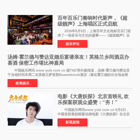
百年百乐门奏响时代新声，《超
级靓声》上海唱区正式启航
2026年8月5日，上海百年文化地标百乐门迎
来了一场音乐与文化的盛事——《超级靓声》全
国励志音乐公益节目上海唱区新闻发布会暨启动
娱乐评论
仪式在此隆重举行。各界领导、嘉宾与媒体朋友
齐聚一堂，共同
汤姆·霍兰德与赞达亚婚后宴请亲友！英格兰乡间酒店办
喜酒 保密工作堪比神盾局
中国娱乐网讯 www yule com cn 据TMZ等外媒报道，汤姆·霍兰德与赞达亚
于当地时间本周二在英格兰萨里郡Beaverbrook酒店（靠近霍兰德的出生地金斯
顿）举办婚宴，邀请家人与朋友们喝喜酒，庆祝
欧美娱乐
电影《大唐妖探》北京首映礼 欢
乐探案获观众盛赞：“夯！”
中国娱乐网讯www yule com cn 8月6日，
中国首部喜剧探案动画电影《大唐妖探》在北京
举办电影首映礼。导演程腾、联合导演黄珉、总
影视新闻
制片人曹紫建、制片人李莹莹，配音导演张喆，
对白指导程寅，领