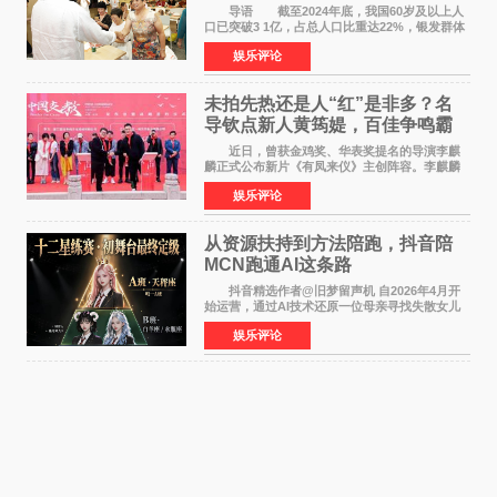
师重磅入驻领航银龄琴声
导语 截至2024年底，我国60岁及以上人
口已突破3 1亿，占总人口比重达22%，银发群体
的精神文化需求日益凸显。2024年1月，国务院办
娱乐评论
公厅印发《关于发展银发经济增进老年人福祉的
意见》——这是
未拍先热还是人“红”是非多？名
导钦点新人黄筠媞，百佳争鸣霸
气回应
近日，曾获金鸡奖、华表奖提名的导演李麒
麟正式公布新片《有凤来仪》主创阵容。李麒麟
早年凭电影《华容道》获得金鸡奖、华表奖提
娱乐评论
名，此后长期参与国内外电影制作，其担任制片
人参与的作品亦曾
从资源扶持到方法陪跑，抖音陪
MCN跑通AI这条路
抖音精选作者@旧梦留声机 自2026年4月开
始运营，通过AI技术还原一位母亲寻找失散女儿
的故事，凭借强情感表达获得大量用户关注，发
娱乐评论
布仅21小时便获得超1亿曝光、超1000万互动。
此后，账号持续沿