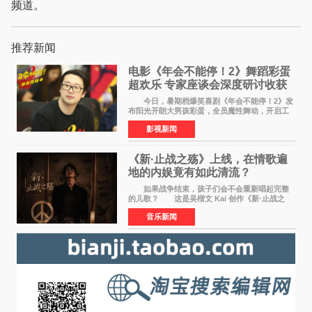
频道。
推荐新闻
电影《年会不能停！2》舞蹈彩蛋
超欢乐 专家座谈会深度研讨收获
满满
今日，暑期档爆笑喜剧《年会不能停！2》发
布阳光开朗大男孩彩蛋，全员魔性舞动，开启工
位狂欢模式。影片于昨日同步举办专家座谈会，
影视新闻
导演董润年、总制片人应萝佳出席现场，与一众
业内、学界专家
《新·止战之殇》上线，在情歌遍
地的内娱竟有如此清流？
如果战争结束，孩子们会不会重新唱起完整
的儿歌？ 这是吴楷文 Kai 创作《新·止战之
殇》时最初的想法。 从伊朗相关冲突引发的
音乐新闻
地区局势，到世界各地仍在发生的动荡与不安，
战争从来不只