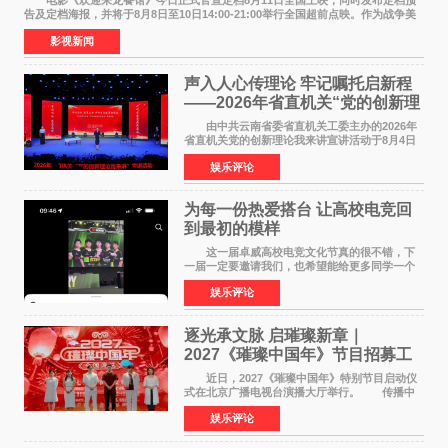
电影《欢迎来龙餐馆》今日正式官宣定档8月11日全国上映，同时发布定档预
告及定档海报，并将于8月8日至10日14:00-21:00举行全国超前点映。作为战争美
食大片，影片讲述的是中国厨师徐福（沈腾
影视新闻
声入人心传理论 牢记嘱托启新程
——2026年省直机关“党的创新理
论我来讲”宣讲活动圆满落幕
由中共云南省委省直机关工委主办的2026年
省直机关党的创新理论我来讲宣讲活动于8月4日
至5日在昆明举办。活动以 "牢记嘱托 感恩奋进
娱乐评论
开创云南发展新局面 "为主题，坚持以新时代中国
特色社会主义
为每一份热爱搭台 让高校电竞回
到最初的模样
这一届卓威高校电竞文化节真的很不错，下
一届一定要邀请我们，也希望能给更多同学一个
来到现场的机会。 2026卓威高校电竞文化节
娱乐评论
已经落下帷幕，在活动结束后，仍有不少高校电
竞社负责人和现
逐光承文脉 启璀璨新章｜
2027《璀璨中国年》节目招募工
作圆满启动
近日，2027《璀璨中国年》特别节目启动仪
式在北京广播电视台演播大厅举行。 传播中
华优秀传统文化，弘扬纯正国风艺术，打造高规
娱乐评论
格、高质感、正能量的文艺盛典，是璀璨中国年
矢志不渝的初心