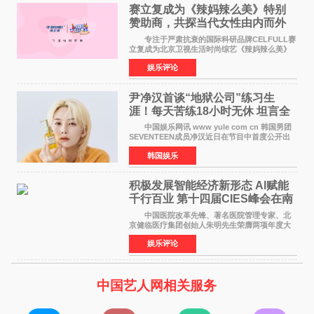
赛立复成为《辣妈辣么美》特别
赞助商，共探当代女性由内而外
活力美
专注于严肃抗衰的国际科研品牌CELFULL赛
立复成为北京卫视生活时尚综艺《辣妈辣么美》
的特别赞助商,明星辣妈袁咏仪倾情参与，向广大
娱乐评论
都市女性传递健康生活新主张，寄语当代女性在
家庭与自我之间
尹净汉首谈“地狱公司”练习生
涯！每天苦练18小时无休 坦言全
靠成员撑过来
中国娱乐网讯 www yule com cn 韩国男团
SEVENTEEN成员净汉近日在节目中首度公开出
道前的残酷练习生经历，并提及经纪公司Pledis
韩国娱乐
娱乐，引发广泛关注。 在8月2日播出的日本
TBS综艺节目《周
积极发展智能经济新形态 Al赋能
千行百业 第十四届CIES峰会在南
京盛大召开
中国医院改革先锋、著名医院管理专家、北
京健临医疗集团创始人朱明先生荣膺两项年度大
奖 2026年7月31日，盛夏金陵，长江之畔，
娱乐评论
以重落地·真务实·强链接为主题的2026&lsquo;人
工智能+&rsquo
中国艺人网相关服务