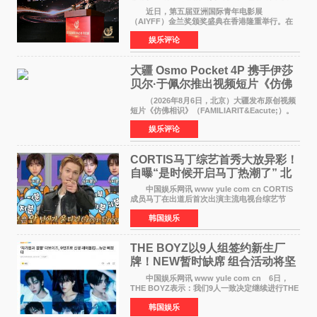
佳剧本改编奖
近日，第五届亚洲国际青年电影展
（AIYFF）金兰奖颁奖盛典在香港隆重举行。在
这场汇聚数百位海内外电影人、文化界人士及媒
娱乐评论
体代表的亚洲青年影视盛会上，香港本土电影
《香港一夜》（Dawn in Ho
大疆 Osmo Pocket 4P 携手伊莎
贝尔·于佩尔推出视频短片《仿佛
相识》
（2026年8月6日，北京）大疆发布原创视频
短片《仿佛相识》（FAMILIARIT&Eacute;）。
视频短片由戛纳国际电影节最佳女演员伊莎贝尔·
娱乐评论
于佩尔（Isabelle Huppert）主演，全程使用大
疆首款双主摄口
CORTIS马丁综艺首秀大放异彩！
自曝“是时候开启马丁热潮了” 北
美巡演火热进行中
中国娱乐网讯 www yule com cn CORTIS
成员马丁在出道后首次出演主流电视台综艺节
目，展现了多才多艺的魅力。 马丁出演了5日
韩国娱乐
播出的MBC《Radio Star》Fashion与Passion
之间，I&lsquo;m
THE BOYZ以9人组签约新生厂
牌！NEW暂时缺席 组合活动将坚
定不移继续
中国娱乐网讯 www yule com cn 6日，
THE BOYZ表示：我们9人一致决定继续进行THE
BOYZ组合活动，并且已经完成了组合团体活动
韩国娱乐
签约。目前正在新生厂牌下进行活动准备。尚未