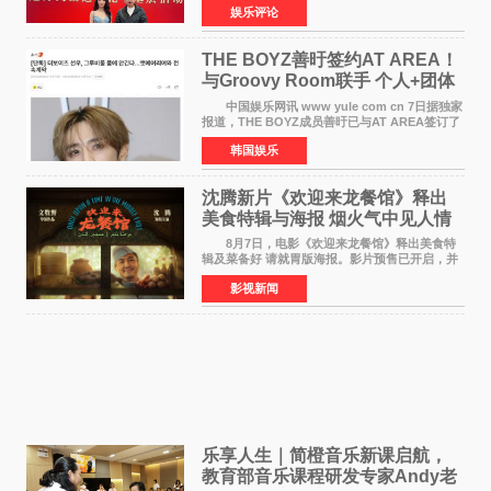
娱乐评论
文化文史和学习委员会副主任、甘肃省政协原主
席欧阳坚率团，一
THE BOYZ善旴签约AT AREA！
与Groovy Room联手 个人+团体
活动并行
中国娱乐网讯 www yule com cn 7日据独家
报道，THE BOYZ成员善旴已与AT AREA签订了
专属合约。AT AREA是由知名制作人组合
韩国娱乐
Groovy Room创立的hip-hop厂牌，旗下拥有多
位实力派音乐人，在韩
沈腾新片《欢迎来龙餐馆》释出
美食特辑与海报 烟火气中见人情
温暖
8月7日，电影《欢迎来龙餐馆》释出美食特
辑及菜备好 请就胃版海报。影片预售已开启，并
将于8月8日至10日14:00-21:00举行全国超前点
影视新闻
映。电影《欢迎来龙餐馆》作为战争美食喜剧大
片，讲述了中国
乐享人生｜简橙音乐新课启航，
教育部音乐课程研发专家Andy老