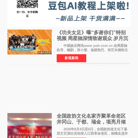
《功夫女足》曝“多谢你们”特别
视频 周星驰深情致谢观众 岁月沉
淀不灭初心
中国娱乐网讯www yule com cn 由周星驰
执导、编剧，张小斐、迪丽热巴、张艺兴领衔主
演，刘嘉玲、佐藤健特别出演，艾米、雪野、蔡
影视新闻
思贝、胡予安、倪好特别介绍的喜剧电影《功夫
女足》释出多谢你
全国政协文化名家齐聚革命老区
井冈山、于都、瑞金，项亮月倾
情献唱《桃花谣》致敬红色沃土
2026年8月4日至6日，全国政协送文化下基
层文艺演出活动深入江西革命老区，相继走进井
冈山、于都长征出发地、瑞金三地。由全国政协