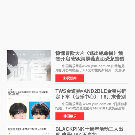
惊悚冒险大片《逃出绝命街》预
售开启 安妮海瑟薇直面恐龙围猎
中国娱乐网讯www yule com cn 由华纳兄
弟影片公司出品，J·J·艾布拉姆斯制片，大卫·罗
伯特·米切尔执导，好莱坞巨星安妮·海瑟薇和伊万
影视新闻
·麦克格雷格领衔主演的2026暑期惊悚冒险大片
《逃出绝
TWS金道勋×AND2BLE金奎彬确
定下车《音乐中心》！8月末告别
MC席位
中国娱乐网讯 www yule com cn 7日据独家
报道，TWS成员金道勋与AND2BLE成员金奎彬
将于8月离开《音乐中心》MC的位置。 金道
韩国娱乐
勋与金奎彬于去年3月与H2H A-NA一起被选为
《音乐中心》MC，约1
BLACKPINK十周年活动三人出
席 成员LISA不参加