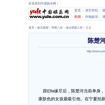
欢迎来到
中国娱乐网
！
首页
-
演艺经纪
-
新闻
-
内地娱乐
-
首页
>
娱乐新闻
>
明星八卦
>
港台明星八卦
> 正文
陈楚
http://www.yul
跟Ella缘尽后，陈楚河当前单身
康肤色的女孩最吸引他。在宁夏拍