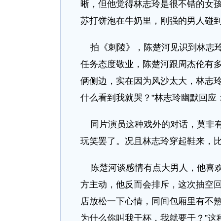
晰，但他觉得林志玲是很不错的女孩
苏打饼泡在牛奶里，刚强的男人碰到
拍《刺陵》，陈楚河见识到林志玲
任务态度敬业，陈楚河跟周杰伦有
俩侧边，实在因为风沙太大，林志玲
什么看到我就哭？”林志玲幽默回应：
同片演员这种戏外的对话，莫非有
玩笑罢了。况且林志玲穿起鞋来，
陈楚河谈感情有点大男人，他喜欢
方主动，他反而会排斥，这次抽空回
店放松一下心情，同间包厢里有不熟
为什么你叫我干杯，我就要干？”这