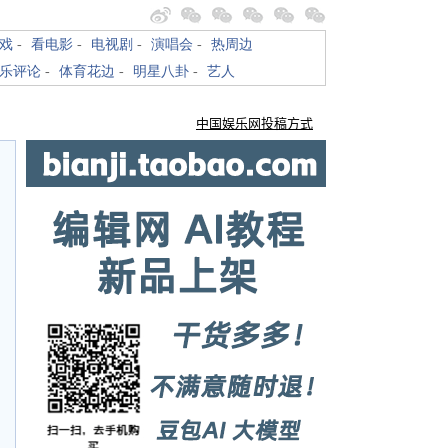
戏
-
看电影
-
电视剧
-
演唱会
-
热周边
乐评论
-
体育花边
-
明星八卦
-
艺人