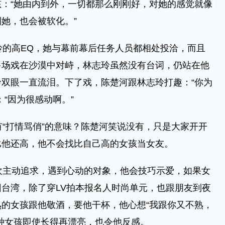
：“她由内到外，一切都那么刚刚好，对她的感觉就像
她，也会被软化。”
的高EQ，她与幕前幕后任务人员都相处投洽，而且
多场戏在沙漠中对峙，林志玲虽然没有台词，仍站在他
双眼一直流泪。下了戏，陈楚河跟林志玲打趣：“你为
“因为很感动啊。”
“打情骂俏”的意味？陈楚河笑说没有，只是大家开开
比他还高，他不会找比自己高的女孩当女友。
主动追求，遇到心动的对象，他会技巧示爱，如果女
台湾，除了穿LV拍本报名人时尚单元，也跟朋友到夜
的女孩跟他敬酒，要他干杯，他心想“我跟你又不熟，
种女孩即使长得再漂亮，也令他反感。