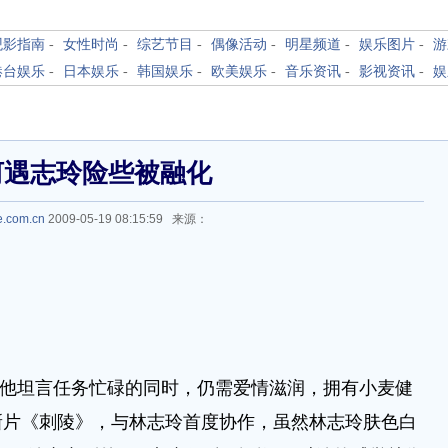
观影指南
-
女性时尚
-
综艺节目
-
偶像活动
-
明星频道
-
娱乐图片
-
游
港台娱乐
-
日本娱乐
-
韩国娱乐
-
欧美娱乐
-
音乐资讯
-
影视资讯
-
娱
河遇志玲险些被融化
e.com.cn
2009-05-19 08:15:59 来源：
，他坦言任务忙碌的同时，仍需爱情滋润，拥有小麦健
新片《刺陵》，与林志玲首度协作，虽然林志玲肤色白