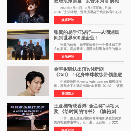
双场浪漫落幕 “以音乐为引 解锁
江城记忆”
2026年7月31日、8月2日两晚，许嵩
2026「安泊猜想」巡回演唱会于武汉体育中心主
体育场盛大开唱。许嵩与数万歌迷在此相聚，从
娱乐评论
浪漫惬意的舞台设计到充满诚意与惊喜的现场互
动，共同开启了一场关于
张翼的易学江湖行——从湖湘民
间到世界500强企业！
张翼的传奇，始于湖南长沙一个普通却又不
凡的家庭。说其普通，是因为那里有世俗的烟火
气；说其不凡，是因为家中有一位洞悉天地玄机
娱乐评论
的长者——他的爷爷。作为当地的风水师，爷爷
是张翼走进易学
金宇彬确认出演tvN新剧
《Gift》！化身棒球教练带领垫底
球队逆袭
中国娱乐网讯 www yule com cn 据韩媒报
道，演员金宇彬确定出演tvN新剧《Gift》，该剧
预计将于下半年播出，引发观众高度期待。
韩国娱乐
本剧改编自同名网络漫画，讲述一位经历意外事
故后获得特殊
王亚楠斩获香港“金兰奖”两项大
奖 《给时间的情书》《旗袍刺
客》双双获肯定
日前，第五届亚洲国际青年电影展金兰奖颁
奖典礼在香港举行。江一燕、王亚楠、于文文、
李东学等知名演员出席活动。著名演员、导演王
娱乐评论
亚楠凭借音乐故事片《给时间的情书》和院线电