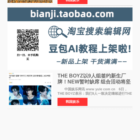
播出的MBC《Radio Star》Fashion与Passion
之间，I&lsquo;m
THE BOYZ以9人组签约新生厂
牌！NEW暂时缺席 组合活动将坚
定不移继续
中国娱乐网讯 www yule com cn 6日，
THE BOYZ表示：我们9人一致决定继续进行THE
BOYZ组合活动，并且已经完成了组合团体活动
韩国娱乐
签约。目前正在新生厂牌下进行活动准备。尚未
离开THE BOYZ原所