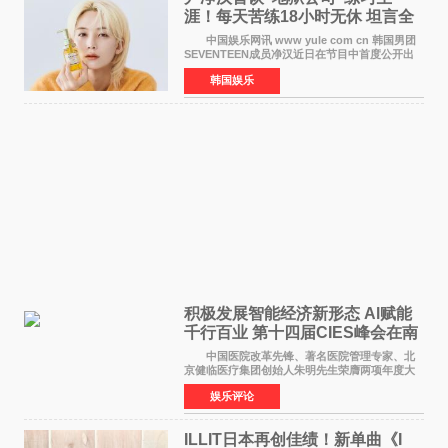
涯！每天苦练18小时无休 坦言全
靠成员撑过来
中国娱乐网讯 www yule com cn 韩国男团
SEVENTEEN成员净汉近日在节目中首度公开出
道前的残酷练习生经历，并提及经纪公司Pledis
韩国娱乐
娱乐，引发广泛关注。 在8月2日播出的日本
TBS综艺节目《周
积极发展智能经济新形态 Al赋能
千行百业 第十四届CIES峰会在南
京盛大召开
中国医院改革先锋、著名医院管理专家、北
京健临医疗集团创始人朱明先生荣膺两项年度大
奖 2026年7月31日，盛夏金陵，长江之畔，
娱乐评论
以重落地·真务实·强链接为主题的2026&lsquo;人
工智能+&rsquo
ILLIT日本再创佳绩！新单曲《I