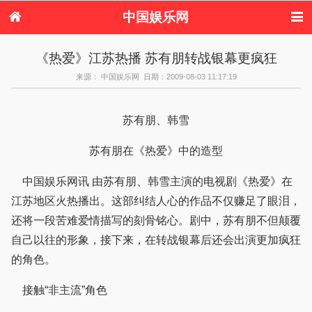
中国娱乐网
首页
新闻
女性
内地娱乐
《热爱》江苏热播 苏有朋转战银幕更疯狂
港台娱乐
日本娱乐
韩国娱乐
欧美娱乐
来源： 中国娱乐网 日期：2009-08-03 11:17:19
体育花边
音乐新闻
影视新闻
内地明星八卦
港台明星八卦
日本韩国明星
欧美明星八卦
娱乐评论
八卦
苏有朋、韩雪
苏有朋在《热爱》中的造型
中国娱乐网讯 由苏有朋、韩雪主演的电视剧《热爱》在
江苏地区火热播出。这部纠结人心的作品不仅赚足了眼泪，
还将一段苦难爱情描写的刻骨铭心。剧中，苏有朋不但颠覆
自己以往的形象，接下来，在转战银幕后还会出演更加疯狂
的角色。
接触“非主流”角色