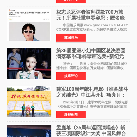
影《旗袍刺客》
权志龙恶评者被判罚款700万韩
元！所属社重申零容忍：匿名账
号也难逃刑责
中国娱乐网讯 www yule com cn GALAXY
CORP通过官方立场表示：为保护所属艺人权志
龙的名誉和权益，将持续对网络上发生的名誉损
韩国娱乐
害、散布虚假事实、侮辱、恶意诽谤等行为采取
法律应对措施。
第36届亚洲小姐中国区总决赛圆
满落幕 张琳梓擘画选美+新纪元
导语： 近日，备受业界瞩目的第36届亚
洲小姐中国区总决赛在万众期待中圆满璀璨收
官。整场盛典汇聚万千芳华，不仅完成了新一届
娱乐评论
美丽代言人的加冕选拔，更在行业发展层面带来
颠覆性突破。活动
建军100周年献礼电影《准备战斗
之黄继光》中江县开机 项亮月：
以光影为笔，书写英雄赞歌
2026年8月1日，建军99周年之际，院线电影
《准备战斗之黄继光》在特级英雄黄继光的故里
——四川省德阳市中江县黄继光出生地正式开
影视新闻
机。本片出品人、总制片人项亮月主持开机仪
式，&zwnj;特级英雄
孟庭苇《35周年巡回演唱会》斩
获三项国际设计大奖 中国风舞台