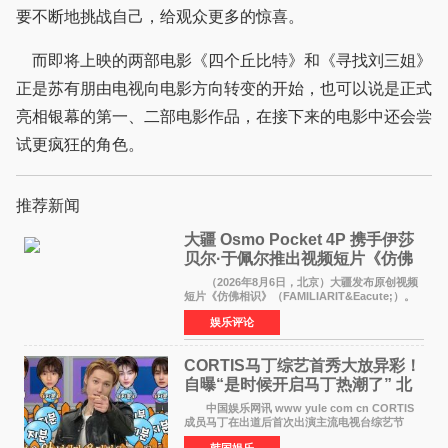
要不断地挑战自己，给观众更多的惊喜。
而即将上映的两部电影《四个丘比特》和《寻找刘三姐》
正是苏有朋由电视向电影方向转变的开始，也可以说是正式
亮相银幕的第一、二部电影作品，在接下来的电影中还会尝
试更疯狂的角色。
推荐新闻
大疆 Osmo Pocket 4P 携手伊莎
贝尔·于佩尔推出视频短片《仿佛
相识》
（2026年8月6日，北京）大疆发布原创视频
短片《仿佛相识》（FAMILIARIT&Eacute;）。
视频短片由戛纳国际电影节最佳女演员伊莎贝尔·
娱乐评论
于佩尔（Isabelle Huppert）主演，全程使用大
疆首款双主摄口
CORTIS马丁综艺首秀大放异彩！
自曝“是时候开启马丁热潮了” 北
美巡演火热进行中
中国娱乐网讯 www yule com cn CORTIS
成员马丁在出道后首次出演主流电视台综艺节
目，展现了多才多艺的魅力。 马丁出演了5日
韩国娱乐