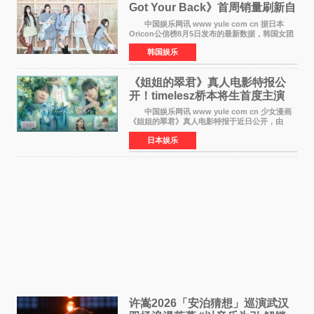
Got Your Back》首周销量刷新自
身纪录
中国娱乐网讯 www yule com cn 据日本
Oricon公信榜8月5日发布的最新数据，韩国女团
ILLIT在日本发行的第二张单曲《I Got Your
韩国娱乐
Back》首周销量达到71,009张，成功跻身最新一
期周单曲排行
《姐姐的翠君》真人电影特报公
开！timelesz桥本将生首度主演
12月4日上映
中国娱乐网讯 www yule com cn 少女漫画
《姐姐的翠君》真人电影特报于近日公开，由
timelesz成员桥本将生担任主演，这也是他首次
日本娱乐
担任电影主演，引发高度关注。 女高中生咲
苗翠（中岛瑠菜
许嵩2026「安泊猜想」巡演武汉