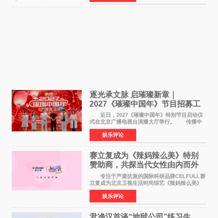
竞社负责人和现
逐光承文脉 启璀璨新章｜
2027《璀璨中国年》节目招募工
作圆满启动
近日，2027《璀璨中国年》特别节目启动仪
式在北京广播电视台演播大厅举行。 传播中
华优秀传统文化，弘扬纯正国风艺术，打造高规
娱乐评论
格、高质感、正能量的文艺盛典，是璀璨中国年
矢志不渝的初心
赛立复成为《辣妈辣么美》特别
赞助商，共探当代女性由内而外
活力美
专注于严肃抗衰的国际科研品牌CELFULL赛
立复成为北京卫视生活时尚综艺《辣妈辣么美》
的特别赞助商,明星辣妈袁咏仪倾情参与，向广大
娱乐评论
都市女性传递健康生活新主张，寄语当代女性在
家庭与自我之间
尹净汉首谈“地狱公司”练习生