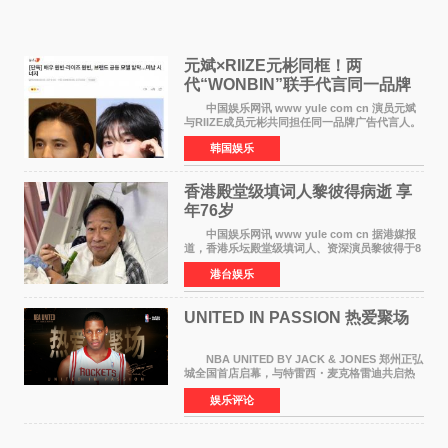
元斌×RIIZE元彬同框！两
代“WONBIN”联手代言同一品牌
颜值天花板合体
中国娱乐网讯 www yule com cn 演员元斌
与RIIZE成员元彬共同担任同一品牌广告代言人。
6日据独家报道，继演员元斌之后，RIIZE元彬最
韩国娱乐
近也被选为某在线中介平台A公司的共同广告代言
人，两人将作
香港殿堂级填词人黎彼得病逝 享
年76岁​
中国娱乐网讯 www yule com cn 据港媒报
道，香港乐坛殿堂级填词人、资深演员黎彼得于8
月5日上午因病离世，终年76岁。好友钟志光透
港台娱乐
露，黎彼得今年3月中风后便卧床休养，身体机能
持续衰退，最
UNITED IN PASSION 热爱聚场
NBA UNITED BY JACK & JONES 郑州正弘
城全国首店启幕，与特雷西・麦克格雷迪共启热
爱 2026 年7 月21 日，
娱乐评论
NBAUNITEDBYJACK&JONES 全国首店，于郑
州正弘城正式启幕。NBA 传奇球星