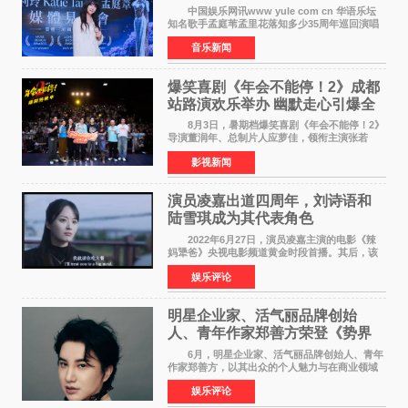
美学获全球认可
中国娱乐网讯www yule com cn 华语乐坛
知名歌手孟庭苇孟里花落知多少35周年巡回演唱
会再传喜讯。该演唱会先后荣获美国MUSE
音乐新闻
Creative Awards白金奖（Platinum Winner）、
英国London Design
爆笑喜剧《年会不能停！2》成都
站路演欢乐举办 幽默走心引爆全
场共鸣
8月3日，暑期档爆笑喜剧《年会不能停！2》
导演董润年、总制片人应萝佳，领衔主演张若
昀、白客，惊喜出演庄达菲，特别主演孙艺洲，
影视新闻
特别出演田雨，友情出演欧阳奋强出席成都路
演，与观众近距离互
演员凌嘉出道四周年，刘诗语和
陆雪琪成为其代表角色
2022年6月27日，演员凌嘉主演的电影《辣
妈犟爸》央视电影频道黄金时段首播。其后，该
电影在央视电影频道多次复播（2022年8月10
娱乐评论
日，2022年9月30日，2023年7月17日，2025年7
月14日）。除了多次复
明星企业家、活气丽品牌创始
人、青年作家郑善方荣登《势界
POWERCIRCLES》6月刊
6月，明星企业家、活气丽品牌创始人、青年
作家郑善方，以其出众的个人魅力与在商业领域
的卓越建树，成功登上《势界
娱乐评论
POWERCIRCLES》，展现了他在时尚与商业领
域的双重影响力。 明星企业家、青