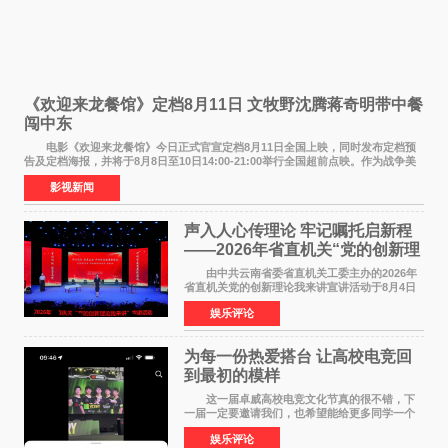
《欢迎来龙餐馆》定档8月11日 文牧野沈腾蒋奇明带中餐
闯中东
电影《欢迎来龙餐馆》今日正式官宣定档8月11日全国上映，同时发布定档预
告及定档海报，并将于8月8日至10日14:00-21:00举行全国超前点映。作为战争美
食大片，影片讲述的是中国厨师徐福（沈腾
影视新闻
声入人心传理论 牢记嘱托启新程
——2026年省直机关“党的创新理
论我来讲”宣讲活动圆满落幕
由中共云南省委省直机关工委主办的2026年
省直机关党的创新理论我来讲宣讲活动于8月4日
至5日在昆明举办。活动以 "牢记嘱托 感恩奋进
娱乐评论
开创云南发展新局面 "为主题，坚持以新时代中国
特色社会主义
为每一份热爱搭台 让高校电竞回
到最初的模样
这一届卓威高校电竞文化节真的很不错，下
一届一定要邀请我们，也希望能给更多同学一个
来到现场的机会。 2026卓威高校电竞文化节
娱乐评论
已经落下帷幕，在活动结束后，仍有不少高校电