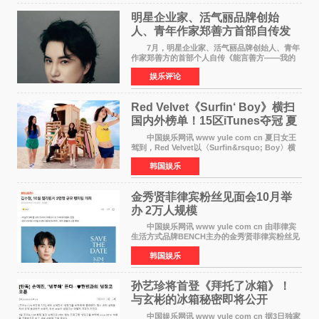
明星企业家、活气丽品牌创始
人、青年作家郑善方首部自传发
布， 书写跨界创业者的成长答卷
7月，明星企业家、活气丽品牌创始人、青年
作家郑善方的首部个人自传《能言善方——我的
跨界人生》正式发行。这本书以他的人生轨迹为
娱乐评论
脉络，首次完整公开了从逐梦少年到横跨美业、
公益等多领域的
Red Velvet《Surfin‘ Boy》横扫
国内外榜单！15区iTunes夺冠 夏
日女王强势回归
中国娱乐网讯 www yule com cn 夏日女王
驾到，Red Velvet以〈Surfin&rsquo; Boy〉横
扫国内外榜单，获得音乐粉丝的热烈反响。
韩国娱乐
Red Velvet于3日发行了夏日迷你专辑《Velvet
Summer》，
金秀贤菲律宾粉丝见面会10月举
办 2万人规模
中国娱乐网讯 www yule com cn 由菲律宾
生活方式品牌BENCH主办的金秀贤菲律宾粉丝见
面会，将于10月2日在马尼拉SM Mall of
韩国娱乐
Asia（MOA）竞技场举行，预计规模达2万人。
这也是金秀贤自去年陷
孙艺珍将首登《拜托了冰箱》！
与玄彬的冰箱秘密即将公开
中国娱乐网讯 www yule com cn 据3日独家