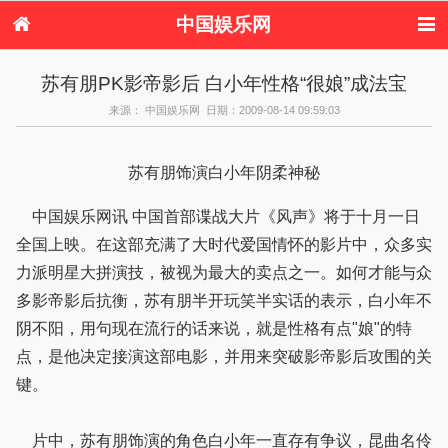
中国娱乐网
首页
新闻
女性
内地娱乐
苏有朋PK影帝影后 白小年性格“很娘”成法宝
港台娱乐
日本娱乐
韩国娱乐
欧美娱乐
来源： 中国娱乐网 日期：2009-08-14 09:59:03
体育花边
音乐新闻
影视新闻
内地明星八卦
港台明星八卦
日本韩国明星
欧美明星八卦
娱乐评论
八卦
苏有朋饰演白小年阴柔神秘
中国娱乐网讯 中国首部谍战大片《风声》将于十月一日
全国上映。在这部充满了大时代爱国情怀的影片中，众多实
力派明星大拼演技，被视为最大的卖点之一。如何才能与众
多影帝影后抗衡，苏有朋半开玩笑半实话的表示，白小年不
阴不阳，用句现在流行的话来说，就是性格有点"娘"的特
点，是他决定接演这部电影，并用来突破影帝影后攻围的关
键。
片中，苏有朋饰演的角色白小年一直存有争议，昆曲名伶