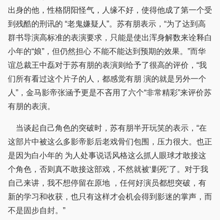
出身的他，性格阴阳怪气，人缘不好，使得他成了第一个受
到残酷的刑讯的 “老鬼嫌疑人”。苏有朋表示，“为了达到高
群书导演高标准的表演要求，只能是使出浑身解数来诠释白
小年的“娘”，但仍然担心 不能不能达到预期的效果。”而华
谊总裁王中磊对于苏有朋的表演则给予了很高的评价，“我
们所有看过这个片子的人，都感觉有朋 演的就是另外一个
人”，金马影帝张涵予更是不吝用了六个“非常精彩”来评价苏
有朋的表演。
当谈起自己角色的突破时，苏有朋半开玩笑的表示，“在
这部片中被这么多影帝影后老戏骨们包围，压力很大。也正
是因为白小年的 为人处事说话风格这么抓人眼球才敢接这
个角色，否则真不敢接这部戏，不然就被‘剿死’了。对于我
自己来讲，我不想停留在原地 ，任何好演员都想突破，有
新的学习和收获，也只有这样才会机会得到影迷的掌声，而
不是固步自封。”