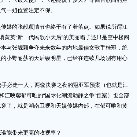
座》，《最天使》，《还能孩子多久》等四首歌曲的烂
人气一姐位置注定不保。
娱传媒的张靓颖情节也终于有了着落点。如果说所谓江
所谓黄英“新一代民歌小天后”的美丽帽子还只是空中楼阁
资本与张靓颖争夺未来数年的内地最佳女歌手桂冠，绝
版的小野丽莎的天后级明星，已经在连续几场别有用心
选手必走一人，两套决赛之夜的冠亚军预案（也就是江
案和江映蓉郁可唯的“国际化潮流动静之争”预案）也全部
说穿了，就是湖南卫视和天娱传媒内部，在郁可唯和黄
底谁能带来更高的收视率？