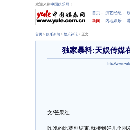
欢迎来到
中国娱乐网
！
首页
-
演艺经纪
-
新闻
-
内地娱乐
-
首页
>
娱乐新闻
>
娱乐评论
> 正文
独家暴料:天娱传媒
http://www.yul
文/芒果红
昨晚的比赛刚结束,就接到好几个朋友