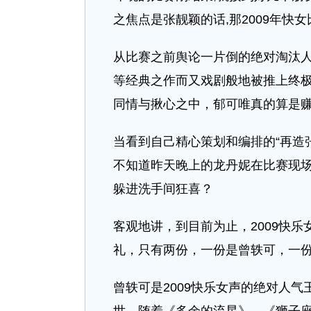
之焦点是张靓颖的话,那2009年快女
从比赛之前舆论一片倒的绝对淘汰人
等经典之作而又戏剧般地被推上终极
同情与揪心之中，郁可唯真的算是
当看到自己精心策划和编排的“再造
不知道昨天晚上的龙丹妮在比赛现
躲进洗手间狂喜？
客观地讲，到目前为止，2009快
礼，只有两份，一份是曾轶可，一
曾轶可是2009快乐女声的绝对人