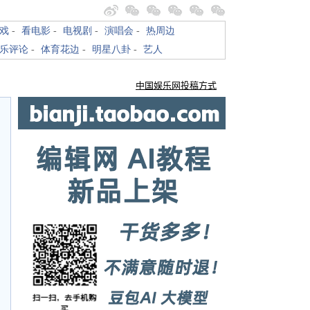
戏
-
看电影
-
电视剧
-
演唱会
-
热周边
乐评论
-
体育花边
-
明星八卦
-
艺人