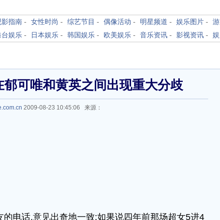
观影指南
-
女性时尚
-
综艺节目
-
偶像活动
-
明星频道
-
娱乐图片
-
游
港台娱乐
-
日本娱乐
-
韩国娱乐
-
欧美娱乐
-
音乐资讯
-
影视资讯
-
娱
在郁可唯和黄英之间出现重大分歧
e.com.cn
2009-08-23 10:45:06 来源：
的电话,意见出奇地一致:如果说四年前那场超女5进4