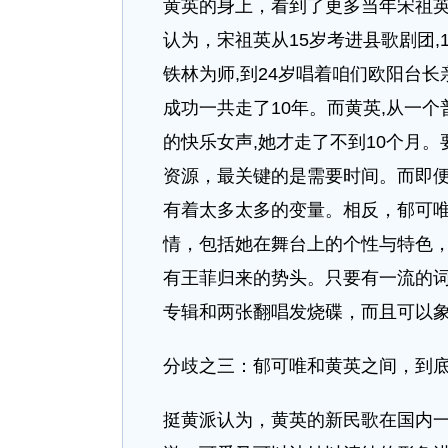
黄英的身上，看到了更多当年宋祖
认为，宋祖英从15岁考进县歌剧团,
铁林为师,到24岁唱着咱们欧阳台长
成功一共走了10年。而黄英,从一
的快乐女声,她才走了不到10个月。
资源，最关键的是需要时间。而即
有着太多太多的变量。相反，郁可
情，包括她在舞台上的个性与特色
有王菲归来的势头。只要有一流的
专辑和两张翻唱发烧碟，而且可以象
分歧之三：郁可唯和黄英之间，到
挺黄派认为，黄英的新民歌在国内