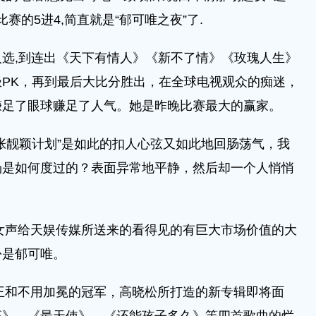
比赛的5进4,简直就是“郁可唯之夜”了.
选,到连出《天下有情人》《新不了情》《玫瑰人生》
PK，再到最后大比分胜出，在全球电视观众的痴迷，
赚足了眼球赚足了人气。她是昨晚比赛最大的赢家。
张靓颖计划”是如此的扣人心弦又如此地回肠荡气，我
场是如何度过的？表面异常地平静，然后却一个人悄悄
乐女声给天娱传媒所送来的看得见的有巨大市场价值的大
份是郁可唯。
气王和不用加冕的冠军，高晓松所打造的新专辑即将面