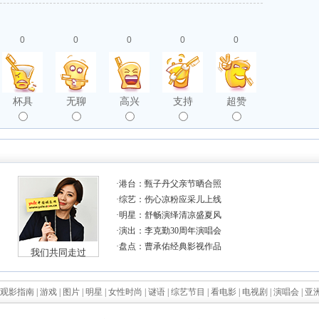
0
0
0
0
0
杯具
无聊
高兴
支持
超赞
观影指南
|
游戏
|
图片
|
明星
|
女性时尚
|
谜语
|
综艺节目
|
看电影
|
电视剧
|
演唱会
|
亚