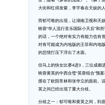
世，随着《多余的流星》，《狮子
大街和红得发紫，李宇春在天娱的
而郁可唯的出现，让湖南卫视和天
映蓉“华人流行音乐国际小天后”和
的话，一个绝对有实力有能力也有
对有可能成为内地版的王菲和内地
的悲情打压下浮出了水面。
但马上的快女比赛4进3，三位成都
映蓉黄英的中西合璧“英蓉组合”预
摆在了欧阳常林和张华立的面前。
英之间已经出现了重大分歧。
分歧之一：郁可唯和黄英之间，到