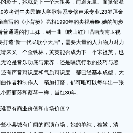
英的影子，她就是下一个宋祖英，前途无量。而挺郁派
19岁考进中央民族大学歌舞系专修声乐专业,23岁拜金
亲自写的《小背篓》亮相1990年的央视春晚,她的初步
个普普通通的打工妹，到一曲《映山红》唱响湖南卫视
要打造“新一代民歌小天后”，需要大量的人力物力财力
便请来又一个金铁林，黄英能否成为下一个宋祖英，也
唯无论是音乐功底与素养，还是唱流行歌的技巧与感
，还有声音辩识度和气质辩识度，都已经基本成型，大
词曲作者和制作人，稍加打磨，郁可唯可以每年出一张
小野丽莎和蔡琴一样，当红30年。
底谁更有商业价值和市场价值？
一些小县城有广阔的商演市场，她的单纯，稚嫩，清