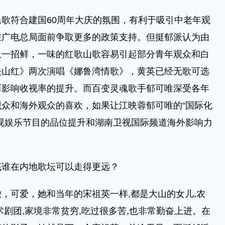
歌符合建国60周年大庆的氛围，有利于吸引中老年观
在广电总局面前争取更多的政策支持。但挺郁派认为由
上一招鲜，一味的红歌山歌容易引起部分青年观众和白
映山红》两次演唱《娜鲁湾情歌》，黄英已经无歌可选
而影响收视率的提升。而百变灵魂歌手郁可唯深受各年
众和海外观众的喜欢，如果让江映蓉郁可唯的“国际化
视娱乐节目的品位提升和湖南卫视国际频道海外影响力
底谁在内地歌坛可以走得更远？
，可爱，她和当年的宋祖英一样,都是大山的女儿,农
剧团,家境非常贫穷,吃过很多苦,也非常勤奋上进。在