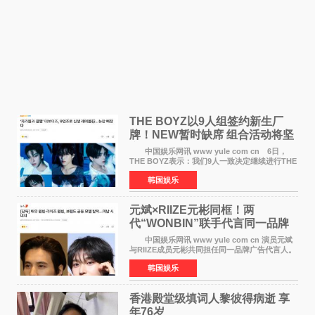
THE BOYZ以9人组签约新生厂
牌！NEW暂时缺席 组合活动将坚
定不移继续
中国娱乐网讯 www yule com cn 6日，
THE BOYZ表示：我们9人一致决定继续进行THE
BOYZ组合活动，并且已经完成了组合团体活动
韩国娱乐
签约。目前正在新生厂牌下进行活动准备。尚未
离开THE BOYZ原所
元斌×RIIZE元彬同框！两
代“WONBIN”联手代言同一品牌
颜值天花板合体
中国娱乐网讯 www yule com cn 演员元斌
与RIIZE成员元彬共同担任同一品牌广告代言人。
6日据独家报道，继演员元斌之后，RIIZE元彬最
韩国娱乐
近也被选为某在线中介平台A公司的共同广告代言
人，两人将作
香港殿堂级填词人黎彼得病逝 享
年76岁​