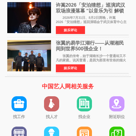
许嵩2026「安泊猜想」巡演武汉
双场浪漫落幕 “以音乐为引 解锁
江城记忆”
2026年7月31日、8月2日两晚，许嵩
2026「安泊猜想」巡回演唱会于武汉体育中心主
体育场盛大开唱。许嵩与数万歌迷在此相聚，从
娱乐评论
浪漫惬意的舞台设计到充满诚意与惊喜的现场互
动，共同开启了一场关于
张翼的易学江湖行——从湖湘民
间到世界500强企业！
张翼的传奇，始于湖南长沙一个普通却又不
凡的家庭。说其普通，是因为那里有世俗的烟火
气；说其不凡，是因为家中有一位洞悉天地玄机
娱乐评论
的长者——他的爷爷。作为当地的风水师，爷爷
是张翼走进易学
中国艺人网相关服务
找工作
找人才
找企业
附近职位