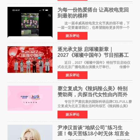
特色社会主义
为每一份热爱搭台 让高校电竞回
到最初的模样
这一届卓威高校电竞文化节真的很不错，下
一届一定要邀请我们，也希望能给更多同学一个
来到现场的机会。 2026卓威高校电竞文化节
娱乐评论
已经落下帷幕，在活动结束后，仍有不少高校电
竞社负责人和现
逐光承文脉 启璀璨新章｜
2027《璀璨中国年》节目招募工
作圆满启动
近日，2027《璀璨中国年》特别节目启动仪
式在北京广播电视台演播大厅举行。 传播中
华优秀传统文化，弘扬纯正国风艺术，打造高规
娱乐评论
格、高质感、正能量的文艺盛典，是璀璨中国年
矢志不渝的初心
赛立复成为《辣妈辣么美》特别
赞助商，共探当代女性由内而外
活力美
专注于严肃抗衰的国际科研品牌CELFULL赛
立复成为北京卫视生活时尚综艺《辣妈辣么美》
的特别赞助商,明星辣妈袁咏仪倾情参与，向广大
娱乐评论
都市女性传递健康生活新主张，寄语当代女性在
家庭与自我之间
尹净汉首谈“地狱公司”练习生
涯！每天苦练18小时无休 坦言全
靠成员撑过来