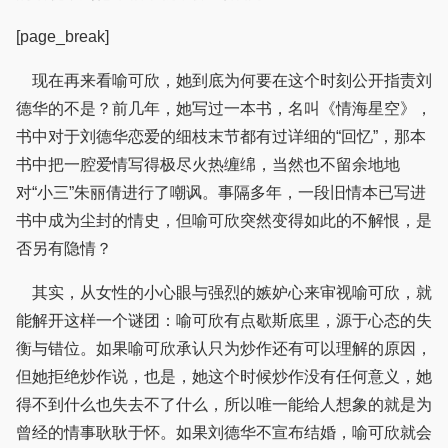
[page_break]
现在再来看喻可欣，她到底为何要在这个时刻公开指责刘
德华的不是？前几年，她写过一本书，名叫《情海星空》，
书中对于刘德华恋爱的细枝末节都有过详细的“回忆”，那本
书中把一腔爱情写得极尽火热缠绵，当然也不留余地地
对“小三”朱丽倩进行了嘲讽。事隔多年，一段旧情本已写进
书中成为尘封的情史，但喻可欣突然变得如此的不解恨，是
否另有隐情？
其实，从女性的小心眼与强烈的嫉妒心来审视喻可欣，就
能解开这样一个谜团：喻可欣有点歇斯底里，源于心态的失
衡与错位。如果喻可欣承认只为炒作还有可以理解的原因，
但她拒绝炒作说，也是，她这个时候炒作没有任何意义，她
得不到什么也失去不了什么，所以唯一能给人想象的就是为
曾经的情事耿耿于怀。如果刘德华不宣布结婚，喻可欣就会