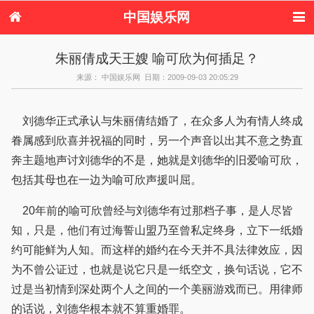
中国娱乐网
首页
新闻
女性
内地娱乐
朱丽倩成天王嫂 喻可欣为何插足？
港台娱乐
日本娱乐
韩国娱乐
欧美娱乐
来源： 中国娱乐网 日期：2009-09-03 20:05:29
体育花边
音乐新闻
影视新闻
内地明星八卦
港台明星八卦
日本韩国明星
欧美明星八卦
娱乐评论
八卦
刘德华正式承认与朱丽倩结婚了，在众多人为有情人终成
眷属感到欣喜并祝福的同时，另一个声音以出其不意之势直
奔主题地声讨刘德华的不是，她就是刘德华的旧爱喻可欣，
包括其母也在一边为喻可欣声援叫屈。
20年前的喻可欣曾经与刘德华有过那档子事，是人尽皆
知，只是，他们有过海誓山盟乃至曾私定终身，立下一纸婚
约可能鲜为人知。而这样的婚约在今天并不具法律效应，因
为不曾公证过，也就是说它只是一纸空文，换句话说，它不
过是当初情到深处两个人之间的一个美丽游戏而已。用律师
的话说，刘德华根本就不算重婚罪。