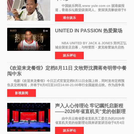
中国娱乐网讯 www yule com cn 据港媒报
道，香港乐坛殿堂级填词人、资深演员黎彼得于8
月5日上午因病离世，终年76岁。好友钟志光透
港台娱乐
露，黎彼得今年3月中风后便卧床休养，身体机能
持续衰退，最
UNITED IN PASSION 热爱聚场
NBA UNITED BY JACK & JONES 郑州正弘
城全国首店启幕，与特雷西・麦克格雷迪共启热
爱 2026 年7 月21 日，
娱乐评论
NBAUNITEDBYJACK&JONES 全国首店，于郑
州正弘城正式启幕。NBA 传奇球星
《欢迎来龙餐馆》定档8月11日 文牧野沈腾蒋奇明带中餐
闯中东
电影《欢迎来龙餐馆》今日正式官宣定档8月11日全国上映，同时发布定档预
告及定档海报，并将于8月8日至10日14:00-21:00举行全国超前点映。作为战争美
食大片，影片讲述的是中国厨师徐福（沈腾
影视新闻
声入人心传理论 牢记嘱托启新程
——2026年省直机关“党的创新理
论我来讲”宣讲活动圆满落幕
由中共云南省委省直机关工委主办的2026年
省直机关党的创新理论我来讲宣讲活动于8月4日
至5日在昆明举办。活动以 "牢记嘱托 感恩奋进
娱乐评论
开创云南发展新局面 "为主题，坚持以新时代中国