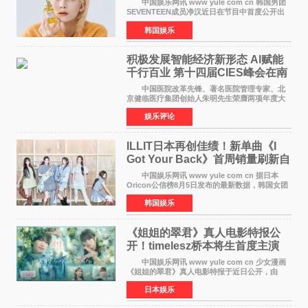
中国娱乐网讯 www yule com cn 韩国男团
SEVENTEEN成员净汉近日在节目中首度公开出
道前的残酷练习生经历，并提及经纪公司Pledis
韩国娱乐
娱乐，引发广泛关注。 在8月2日播出的日本
TBS综艺节目《周
积极发展智能经济新形态 Al赋能
千行百业 第十四届CIES峰会在南
京盛大召开
中国医院改革先锋、著名医院管理专家、北
京健临医疗集团创始人朱明先生荣膺两项年度大
奖 2026年7月31日，盛夏金陵，长江之畔，
娱乐评论
以重落地·真务实·强链接为主题的2026&lsquo;人
工智能+&rsquo
ILLIT日本再创佳绩！新单曲《I
Got Your Back》首周销量刷新自
身纪录
中国娱乐网讯 www yule com cn 据日本
Oricon公信榜8月5日发布的最新数据，韩国女团
ILLIT在日本发行的第二张单曲《I Got Your
韩国娱乐
Back》首周销量达到71,009张，成功跻身最新一
期周单曲排行
《姐姐的翠君》真人电影特报公
开！timelesz桥本将生首度主演
12月4日上映
中国娱乐网讯 www yule com cn 少女漫画
《姐姐的翠君》真人电影特报于近日公开，由
timelesz成员桥本将生担任主演，这也是他首次
日本娱乐
担任电影主演，引发高度关注。 女高中生咲
苗翠（中岛瑠菜