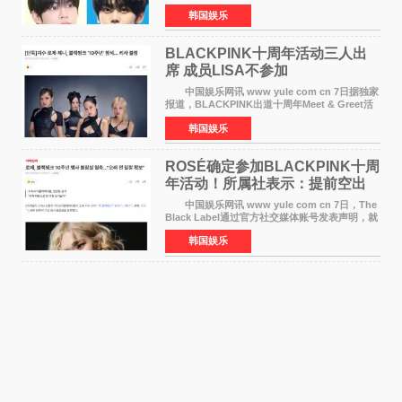
将于8月离开《音乐中心》MC的位置。 金道
韩国娱乐
勋与金奎彬于去年3月与H2H A-NA一起被选为
《音乐中心》MC，约1
BLACKPINK十周年活动三人出
席 成员LISA不参加
中国娱乐网讯 www yule com cn 7日据独家
报道，BLACKPINK出道十周年Meet & Greet活
动将由智秀、ROS&Eacute;、JENNIE出席，
韩国娱乐
LISA将缺席。 此前BLACKPINK所属社YG并
未为组合出道十周年做
ROSÉ确定参加BLACKPINK十周
年活动！所属社表示：提前空出
了时间
中国娱乐网讯 www yule com cn 7日，The
Black Label通过官方社交媒体账号发表声明，就
近期网络上关于ROS&Eacute;个人行程及是否参
韩国娱乐
加BLACKPINK出道纪念活动的种种猜测作出正
式回应。 Th