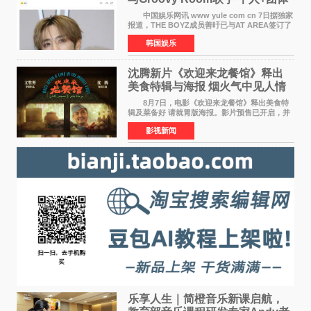
活动并行
中国娱乐网讯 www yule com cn 7日据独家
报道，THE BOYZ成员善旴已与AT AREA签订了
专属合约。AT AREA是由知名制作人组合
韩国娱乐
Groovy Room创立的hip-hop厂牌，旗下拥有多
位实力派音乐人，在韩
沈腾新片《欢迎来龙餐馆》释出
美食特辑与海报 烟火气中见人情
温暖
8月7日，电影《欢迎来龙餐馆》释出美食特
辑及菜备好 请就胃版海报。影片预售已开启，并
将于8月8日至10日14:00-21:00举行全国超前点
影视新闻
映。电影《欢迎来龙餐馆》作为战争美食喜剧大
片，讲述了中国
乐享人生｜简橙音乐新课启航，