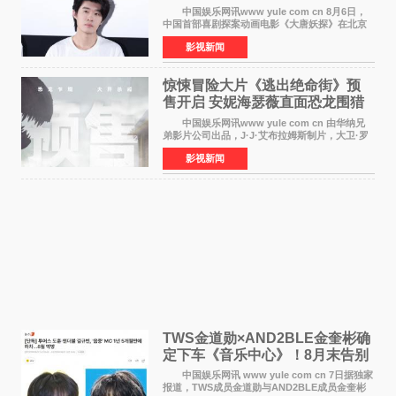
中国娱乐网讯www yule com cn 8月6日，
中国首部喜剧探案动画电影《大唐妖探》在北京
举办电影首映礼。导演程腾、联合导演黄珉、总
影视新闻
制片人曹紫建、制片人李莹莹，配音导演张喆，
对白指导程寅，领
惊悚冒险大片《逃出绝命街》预
售开启 安妮海瑟薇直面恐龙围猎
中国娱乐网讯www yule com cn 由华纳兄
弟影片公司出品，J·J·艾布拉姆斯制片，大卫·罗
伯特·米切尔执导，好莱坞巨星安妮·海瑟薇和伊万
影视新闻
·麦克格雷格领衔主演的2026暑期惊悚冒险大片
《逃出绝
TWS金道勋×AND2BLE金奎彬确
定下车《音乐中心》！8月末告别
MC席位
中国娱乐网讯 www yule com cn 7日据独家
报道，TWS成员金道勋与AND2BLE成员金奎彬