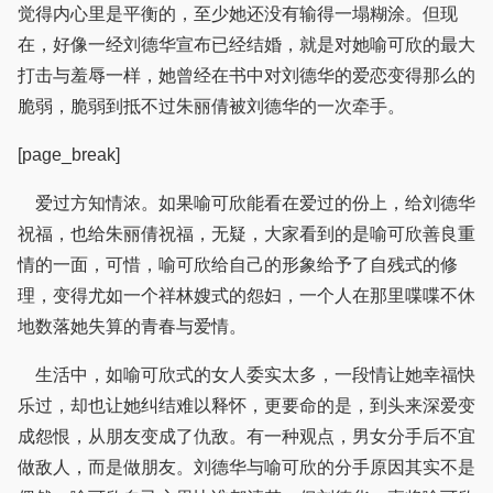
觉得内心里是平衡的，至少她还没有输得一塌糊涂。但现
在，好像一经刘德华宣布已经结婚，就是对她喻可欣的最大
打击与羞辱一样，她曾经在书中对刘德华的爱恋变得那么的
脆弱，脆弱到抵不过朱丽倩被刘德华的一次牵手。
[page_break]
爱过方知情浓。如果喻可欣能看在爱过的份上，给刘德华
祝福，也给朱丽倩祝福，无疑，大家看到的是喻可欣善良重
情的一面，可惜，喻可欣给自己的形象给予了自残式的修
理，变得尤如一个祥林嫂式的怨妇，一个人在那里喋喋不休
地数落她失算的青春与爱情。
生活中，如喻可欣式的女人委实太多，一段情让她幸福快
乐过，却也让她纠结难以释怀，更要命的是，到头来深爱变
成怨恨，从朋友变成了仇敌。有一种观点，男女分手后不宜
做敌人，而是做朋友。刘德华与喻可欣的分手原因其实不是