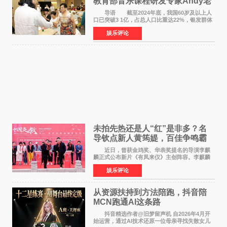
教育部音乐课程研发专家Andy老
师重磅入驻领航银龄琴声
导语 截至2024年底，我国60岁及以上人
口已突破3 1亿，占总人口比重达22%，银发群体
的精神文化需求日益凸显。2024年1月，国务院办
娱乐评论
公厅印发《关于发展银发经济增进老年人福祉的
意见》——这是
未拍先热还是人“红”是非多？名
导钦点新人黄筠媞，百佳争鸣霸
气回应
近日，曾获金鸡奖、华表奖提名的导演李麒
麟正式公布新片《有凤来仪》主创阵容。李麒麟
早年凭电影《华容道》获得金鸡奖、华表奖提
娱乐评论
名，此后长期参与国内外电影制作，其担任制片
人参与的作品亦曾
从资源扶持到方法陪跑，抖音陪
MCN跑通AI这条路
抖音精选作者@旧梦留声机 自2026年4月开
始运营，通过AI技术还原一位母亲寻找失散女儿