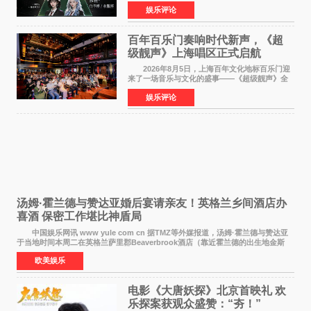
的故事，凭借强情感表达获得大量用户关注，发
娱乐评论
布仅21小时便获得超1亿曝光、超1000万互动。
此后，账号持续沿
百年百乐门奏响时代新声，《超
级靓声》上海唱区正式启航
2026年8月5日，上海百年文化地标百乐门迎
来了一场音乐与文化的盛事——《超级靓声》全
国励志音乐公益节目上海唱区新闻发布会暨启动
娱乐评论
仪式在此隆重举行。各界领导、嘉宾与媒体朋友
齐聚一堂，共同
汤姆·霍兰德与赞达亚婚后宴请亲友！英格兰乡间酒店办
喜酒 保密工作堪比神盾局
中国娱乐网讯 www yule com cn 据TMZ等外媒报道，汤姆·霍兰德与赞达亚
于当地时间本周二在英格兰萨里郡Beaverbrook酒店（靠近霍兰德的出生地金斯
顿）举办婚宴，邀请家人与朋友们喝喜酒，庆祝
欧美娱乐
电影《大唐妖探》北京首映礼 欢
乐探案获观众盛赞：“夯！”