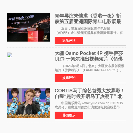
青年导演朱愷淇《香港一夜》斩
获第五届亚洲国际青年电影展最
佳剧本改编奖
近日，第五届亚洲国际青年电影展
（AIYFF）金兰奖颁奖盛典在香港隆重举行。在
这场汇聚数百位海内外电影人、文化界人士及媒
娱乐评论
体代表的亚洲青年影视盛会上，香港本土电影
《香港一夜》（Dawn in Ho
大疆 Osmo Pocket 4P 携手伊莎
贝尔·于佩尔推出视频短片《仿佛
相识》
（2026年8月6日，北京）大疆发布原创视频
短片《仿佛相识》（FAMILIARIT&Eacute;）。
视频短片由戛纳国际电影节最佳女演员伊莎贝尔·
娱乐评论
于佩尔（Isabelle Huppert）主演，全程使用大
疆首款双主摄口
CORTIS马丁综艺首秀大放异彩！
自曝“是时候开启马丁热潮了” 北
美巡演火热进行中
中国娱乐网讯 www yule com cn CORTIS
成员马丁在出道后首次出演主流电视台综艺节
目，展现了多才多艺的魅力。 马丁出演了5日
韩国娱乐
播出的MBC《Radio Star》Fashion与Passion
之间，I&lsquo;m