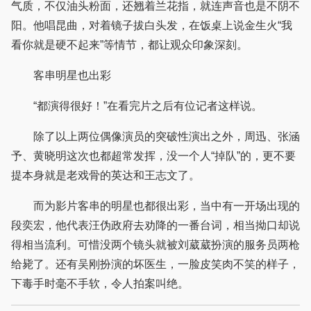
气质，不仅油头粉面，还翘着兰花指，就连声音也是不阴不
阳。他唱昆曲，对着镜子拔白头发，在饭桌上说金生火“我
看你就是硬不起来”等情节，都让观众印象深刻。
客串明星也出彩
“都演得很好！”在看完片之后有位记者这样说。
除了以上两位偶像演员的突破性演出之外，周迅、张涵
予、黄晓明这次也都超常发挥，没一个人“掉队”的，更不要
提本身就是老戏骨的英达和王志文了。
而为影片客串的明星也都很出彩，当中有一开场出现的
段奕宏，他代表汪伪政府去劝降的一番台词，相当拗口却说
得相当流利。可惜没两个镜头就被刘葳葳扮演的服务员两枪
给毙了。还有吴刚扮演的坏医生，一脸皮笑肉不笑的样子，
下毒手时毫不手软，令人拍案叫绝。