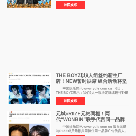
目，展现了多才多艺的魅力。 马丁出演了5日
韩国娱乐
播出的MBC《Radio Star》Fashion与Passion
之间，I&lsquo;m
THE BOYZ以9人组签约新生厂
牌！NEW暂时缺席 组合活动将坚
定不移继续
中国娱乐网讯 www yule com cn 6日，
THE BOYZ表示：我们9人一致决定继续进行THE
BOYZ组合活动，并且已经完成了组合团体活动
韩国娱乐
签约。目前正在新生厂牌下进行活动准备。尚未
离开THE BOYZ原所
元斌×RIIZE元彬同框！两
代“WONBIN”联手代言同一品牌
颜值天花板合体
中国娱乐网讯 www yule com cn 演员元斌
与RIIZE成员元彬共同担任同一品牌广告代言人。
6日据独家报道，继演员元斌之后，RIIZE元彬最