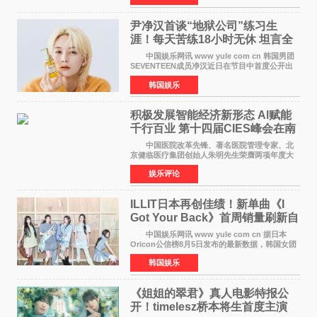
家庭与自我之间
尹净汉首谈“地狱公司”练习生
涯！每天苦练18小时无休 坦言全
靠成员撑过来
中国娱乐网讯 www yule com cn 韩国男团
SEVENTEEN成员净汉近日在节目中首度公开出
道前的残酷练习生经历，并提及经纪公司Pledis
韩国娱乐
娱乐，引发广泛关注。 在8月2日播出的日本
TBS综艺节目《周
积极发展智能经济新形态 Al赋能
千行百业 第十四届CIES峰会在南
京盛大召开
中国医院改革先锋、著名医院管理专家、北
京健临医疗集团创始人朱明先生荣膺两项年度大
奖 2026年7月31日，盛夏金陵，长江之畔，
娱乐评论
以重落地·真务实·强链接为主题的2026&lsquo;人
工智能+&rsquo
ILLIT日本再创佳绩！新单曲《I
Got Your Back》首周销量刷新自
身纪录
中国娱乐网讯 www yule com cn 据日本
Oricon公信榜8月5日发布的最新数据，韩国女团
ILLIT在日本发行的第二张单曲《I Got Your
韩国娱乐
Back》首周销量达到71,009张，成功跻身最新一
期周单曲排行
《姐姐的翠君》真人电影特报公
开！timelesz桥本将生首度主演