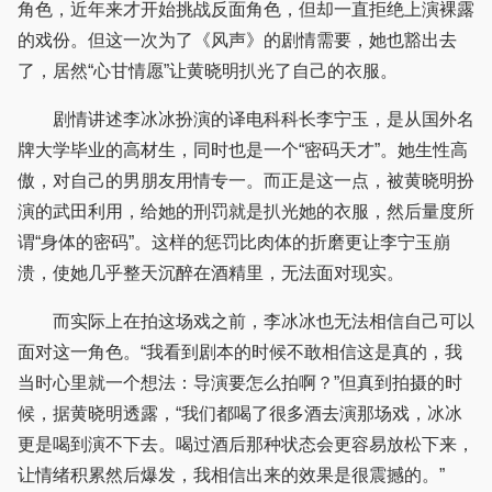
角色，近年来才开始挑战反面角色，但却一直拒绝上演裸露
的戏份。但这一次为了《风声》的剧情需要，她也豁出去
了，居然“心甘情愿”让黄晓明扒光了自己的衣服。
剧情讲述李冰冰扮演的译电科科长李宁玉，是从国外名
牌大学毕业的高材生，同时也是一个“密码天才”。她生性高
傲，对自己的男朋友用情专一。而正是这一点，被黄晓明扮
演的武田利用，给她的刑罚就是扒光她的衣服，然后量度所
谓“身体的密码”。这样的惩罚比肉体的折磨更让李宁玉崩
溃，使她几乎整天沉醉在酒精里，无法面对现实。
而实际上在拍这场戏之前，李冰冰也无法相信自己可以
面对这一角色。“我看到剧本的时候不敢相信这是真的，我
当时心里就一个想法：导演要怎么拍啊？”但真到拍摄的时
候，据黄晓明透露，“我们都喝了很多酒去演那场戏，冰冰
更是喝到演不下去。喝过酒后那种状态会更容易放松下来，
让情绪积累然后爆发，我相信出来的效果是很震撼的。”