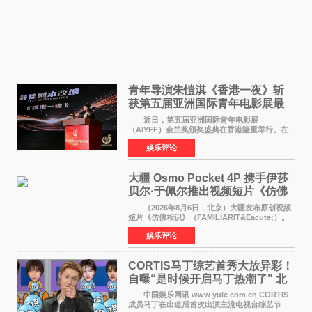
青年导演朱愷淇《香港一夜》斩
获第五届亚洲国际青年电影展最
佳剧本改编奖
近日，第五届亚洲国际青年电影展
（AIYFF）金兰奖颁奖盛典在香港隆重举行。在
这场汇聚数百位海内外电影人、文化界人士及媒
娱乐评论
体代表的亚洲青年影视盛会上，香港本土电影
《香港一夜》（Dawn in Ho
大疆 Osmo Pocket 4P 携手伊莎
贝尔·于佩尔推出视频短片《仿佛
相识》
（2026年8月6日，北京）大疆发布原创视频
短片《仿佛相识》（FAMILIARIT&Eacute;）。
视频短片由戛纳国际电影节最佳女演员伊莎贝尔·
娱乐评论
于佩尔（Isabelle Huppert）主演，全程使用大
疆首款双主摄口
CORTIS马丁综艺首秀大放异彩！
自曝“是时候开启马丁热潮了” 北
美巡演火热进行中
中国娱乐网讯 www yule com cn CORTIS
成员马丁在出道后首次出演主流电视台综艺节