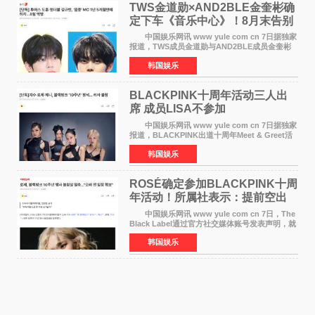
TWS金道勋×AND2BLE金奎彬确
定下车《音乐中心》！8月末告别
MC席位
中国娱乐网讯 www yule com cn 7日据独家
报道，TWS成员金道勋与AND2BLE成员金奎彬
将于8月离开《音乐中心》MC的位置。 金道
韩国娱乐
勋与金奎彬于去年3月与H2H A-NA一起被选为
《音乐中心》MC，约1
BLACKPINK十周年活动三人出
席 成员LISA不参加
中国娱乐网讯 www yule com cn 7日据独家
报道，BLACKPINK出道十周年Meet & Greet活
动将由智秀、ROS&Eacute;、JENNIE出席，
韩国娱乐
LISA将缺席。 此前BLACKPINK所属社YG并
未为组合出道十周年做
ROSÉ确定参加BLACKPINK十周
年活动！所属社表示：提前空出
了时间
中国娱乐网讯 www yule com cn 7日，The
Black Label通过官方社交媒体账号发表声明，就
近期网络上关于ROS&Eacute;个人行程及是否参
韩国娱乐
加BLACKPINK出道纪念活动的种种猜测作出正
式回应。 Th