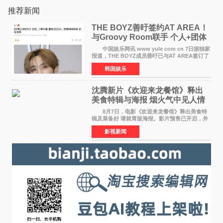
推荐新闻
THE BOYZ善旴签约AT AREA！
与Groovy Room联手 个人+团体
活动并行
中国娱乐网讯 www yule com cn 7日据独家
报道，THE BOYZ成员善旴已与AT AREA签订了
专属合约。AT AREA是由知名制作人组合
韩国娱乐
Groovy Room创立的hip-hop厂牌，旗下拥有多
位实力派音乐人，在韩
沈腾新片《欢迎来龙餐馆》释出
美食特辑与海报 烟火气中见人情
温暖
8月7日，电影《欢迎来龙餐馆》释出美食特
辑及菜备好 请就胃版海报。影片预售已开启，并
将于8月8日至10日14:00-21:00举行全国超前点
影视新闻
映。电影《欢迎来龙餐馆》作为战争美食喜剧大
片，讲述了中国