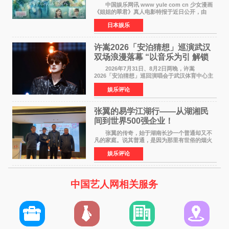
12月4日上映
中国娱乐网讯 www yule com cn 少女漫画
《姐姐的翠君》真人电影特报于近日公开，由
timelesz成员桥本将生担任主演，这也是他首次
日本娱乐
担任电影主演，引发高度关注。 女高中生咲
苗翠（中岛瑠菜
许嵩2026「安泊猜想」巡演武汉
双场浪漫落幕 “以音乐为引 解锁
江城记忆”
2026年7月31日、8月2日两晚，许嵩
2026「安泊猜想」巡回演唱会于武汉体育中心主
体育场盛大开唱。许嵩与数万歌迷在此相聚，从
娱乐评论
浪漫惬意的舞台设计到充满诚意与惊喜的现场互
动，共同开启了一场关于
张翼的易学江湖行——从湖湘民
间到世界500强企业！
张翼的传奇，始于湖南长沙一个普通却又不
凡的家庭。说其普通，是因为那里有世俗的烟火
气；说其不凡，是因为家中有一位洞悉天地玄机
娱乐评论
的长者——他的爷爷。作为当地的风水师，爷爷
是张翼走进易学
中国艺人网相关服务