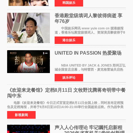
韩国娱乐
近也被选为某在线中介平台A公司的共同广告代言
人，两人将作
香港殿堂级填词人黎彼得病逝 享
年76岁​
中国娱乐网讯 www yule com cn 据港媒报
道，香港乐坛殿堂级填词人、资深演员黎彼得于8
月5日上午因病离世，终年76岁。好友钟志光透
港台娱乐
露，黎彼得今年3月中风后便卧床休养，身体机能
持续衰退，最
UNITED IN PASSION 热爱聚场
NBA UNITED BY JACK & JONES 郑州正弘
城全国首店启幕，与特雷西・麦克格雷迪共启热
爱 2026 年7 月21 日，
娱乐评论
NBAUNITEDBYJACK&JONES 全国首店，于郑
州正弘城正式启幕。NBA 传奇球星
《欢迎来龙餐馆》定档8月11日 文牧野沈腾蒋奇明带中餐
闯中东
电影《欢迎来龙餐馆》今日正式官宣定档8月11日全国上映，同时发布定档预
告及定档海报，并将于8月8日至10日14:00-21:00举行全国超前点映。作为战争美
食大片，影片讲述的是中国厨师徐福（沈腾
影视新闻
声入人心传理论 牢记嘱托启新程