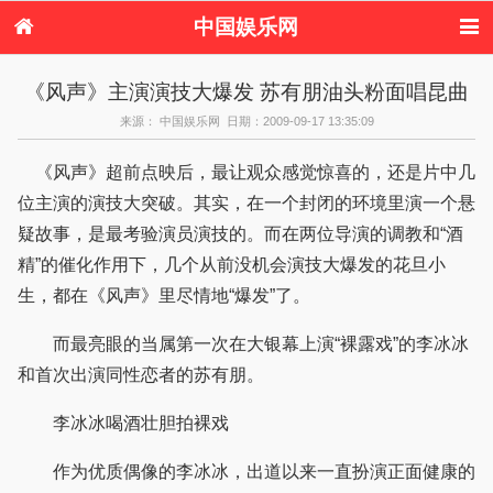
中国娱乐网
首页
新闻
女性
内地娱乐
《风声》主演演技大爆发 苏有朋油头粉面唱昆曲
港台娱乐
日本娱乐
韩国娱乐
欧美娱乐
来源： 中国娱乐网 日期：2009-09-17 13:35:09
体育花边
音乐新闻
影视新闻
内地明星八卦
港台明星八卦
日本韩国明星
欧美明星八卦
娱乐评论
《风声》超前点映后，最让观众感觉惊喜的，还是片中几
八卦
位主演的演技大突破。其实，在一个封闭的环境里演一个悬
疑故事，是最考验演员演技的。而在两位导演的调教和“酒
精”的催化作用下，几个从前没机会演技大爆发的花旦小
生，都在《风声》里尽情地“爆发”了。
而最亮眼的当属第一次在大银幕上演“裸露戏”的李冰冰
和首次出演同性恋者的苏有朋。
李冰冰喝酒壮胆拍裸戏
作为优质偶像的李冰冰，出道以来一直扮演正面健康的