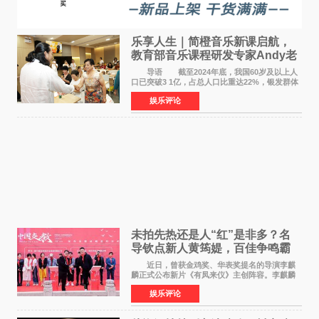
乐享人生｜简橙音乐新课启航，
教育部音乐课程研发专家Andy老
师重磅入驻领航银龄琴声
导语 截至2024年底，我国60岁及以上人
口已突破3 1亿，占总人口比重达22%，银发群体
的精神文化需求日益凸显。2024年1月，国务院办
娱乐评论
公厅印发《关于发展银发经济增进老年人福祉的
意见》——这是
未拍先热还是人“红”是非多？名
导钦点新人黄筠媞，百佳争鸣霸
气回应
近日，曾获金鸡奖、华表奖提名的导演李麒
麟正式公布新片《有凤来仪》主创阵容。李麒麟
早年凭电影《华容道》获得金鸡奖、华表奖提
娱乐评论
名，此后长期参与国内外电影制作，其担任制片
人参与的作品亦曾