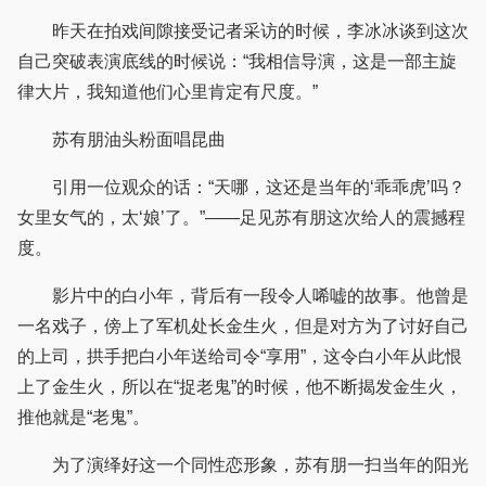
昨天在拍戏间隙接受记者采访的时候，李冰冰谈到这次
自己突破表演底线的时候说：“我相信导演，这是一部主旋
律大片，我知道他们心里肯定有尺度。”
苏有朋油头粉面唱昆曲
引用一位观众的话：“天哪，这还是当年的‘乖乖虎’吗？
女里女气的，太‘娘’了。”——足见苏有朋这次给人的震撼程
度。
影片中的白小年，背后有一段令人唏嘘的故事。他曾是
一名戏子，傍上了军机处长金生火，但是对方为了讨好自己
的上司，拱手把白小年送给司令“享用”，这令白小年从此恨
上了金生火，所以在“捉老鬼”的时候，他不断揭发金生火，
推他就是“老鬼”。
为了演绎好这一个同性恋形象，苏有朋一扫当年的阳光