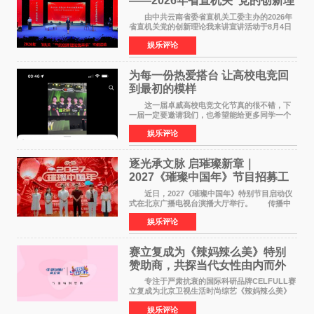
——2026年省直机关“党的创新理
论我来讲”宣讲活动圆满落幕
由中共云南省委省直机关工委主办的2026年
省直机关党的创新理论我来讲宣讲活动于8月4日
至5日在昆明举办。活动以 "牢记嘱托 感恩奋进
娱乐评论
开创云南发展新局面 "为主题，坚持以新时代中国
特色社会主义
为每一份热爱搭台 让高校电竞回
到最初的模样
这一届卓威高校电竞文化节真的很不错，下
一届一定要邀请我们，也希望能给更多同学一个
来到现场的机会。 2026卓威高校电竞文化节
娱乐评论
已经落下帷幕，在活动结束后，仍有不少高校电
竞社负责人和现
逐光承文脉 启璀璨新章｜
2027《璀璨中国年》节目招募工
作圆满启动
近日，2027《璀璨中国年》特别节目启动仪
式在北京广播电视台演播大厅举行。 传播中
华优秀传统文化，弘扬纯正国风艺术，打造高规
娱乐评论
格、高质感、正能量的文艺盛典，是璀璨中国年
矢志不渝的初心
赛立复成为《辣妈辣么美》特别
赞助商，共探当代女性由内而外
活力美
专注于严肃抗衰的国际科研品牌CELFULL赛
立复成为北京卫视生活时尚综艺《辣妈辣么美》
的特别赞助商,明星辣妈袁咏仪倾情参与，向广大
娱乐评论
都市女性传递健康生活新主张，寄语当代女性在