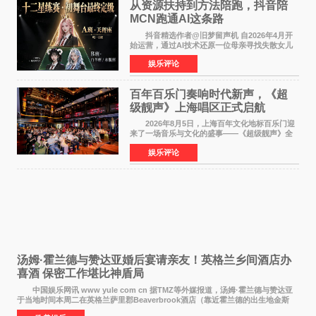
从资源扶持到方法陪跑，抖音陪
MCN跑通AI这条路
抖音精选作者@旧梦留声机 自2026年4月开
始运营，通过AI技术还原一位母亲寻找失散女儿
的故事，凭借强情感表达获得大量用户关注，发
娱乐评论
布仅21小时便获得超1亿曝光、超1000万互动。
此后，账号持续沿
百年百乐门奏响时代新声，《超
级靓声》上海唱区正式启航
2026年8月5日，上海百年文化地标百乐门迎
来了一场音乐与文化的盛事——《超级靓声》全
国励志音乐公益节目上海唱区新闻发布会暨启动
娱乐评论
仪式在此隆重举行。各界领导、嘉宾与媒体朋友
齐聚一堂，共同
汤姆·霍兰德与赞达亚婚后宴请亲友！英格兰乡间酒店办
喜酒 保密工作堪比神盾局
中国娱乐网讯 www yule com cn 据TMZ等外媒报道，汤姆·霍兰德与赞达亚
于当地时间本周二在英格兰萨里郡Beaverbrook酒店（靠近霍兰德的出生地金斯
顿）举办婚宴，邀请家人与朋友们喝喜酒，庆祝