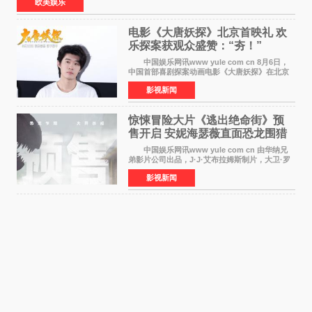
欧美娱乐
电影《大唐妖探》北京首映礼 欢
乐探案获观众盛赞：“夯！”
中国娱乐网讯www yule com cn 8月6日，
中国首部喜剧探案动画电影《大唐妖探》在北京
举办电影首映礼。导演程腾、联合导演黄珉、总
影视新闻
制片人曹紫建、制片人李莹莹，配音导演张喆，
对白指导程寅，领
惊悚冒险大片《逃出绝命街》预
售开启 安妮海瑟薇直面恐龙围猎
中国娱乐网讯www yule com cn 由华纳兄
弟影片公司出品，J·J·艾布拉姆斯制片，大卫·罗
伯特·米切尔执导，好莱坞巨星安妮·海瑟薇和伊万
影视新闻
·麦克格雷格领衔主演的2026暑期惊悚冒险大片
《逃出绝