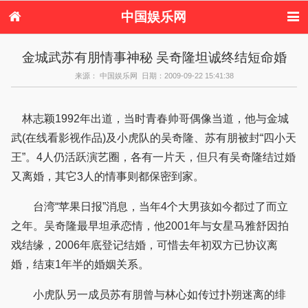
中国娱乐网
首页
新闻
女性
内地娱乐
金城武苏有朋情事神秘 吴奇隆坦诚终结短命婚
港台娱乐
日本娱乐
韩国娱乐
欧美娱乐
来源： 中国娱乐网 日期：2009-09-22 15:41:38
体育花边
音乐新闻
影视新闻
内地明星八卦
港台明星八卦
日本韩国明星
欧美明星八卦
娱乐评论
八卦
林志颖1992年出道，当时青春帅哥偶像当道，他与金城
武(在线看影视作品)及小虎队的吴奇隆、苏有朋被封“四小天
王”。4人仍活跃演艺圈，各有一片天，但只有吴奇隆结过婚
又离婚，其它3人的情事则都保密到家。
台湾“苹果日报”消息，当年4个大男孩如今都过了而立
之年。吴奇隆最早坦承恋情，他2001年与女星马雅舒因拍
戏结缘，2006年底登记结婚，可惜去年初双方已协议离
婚，结束1年半的婚姻关系。
小虎队另一成员苏有朋曾与林心如传过扑朔迷离的绯