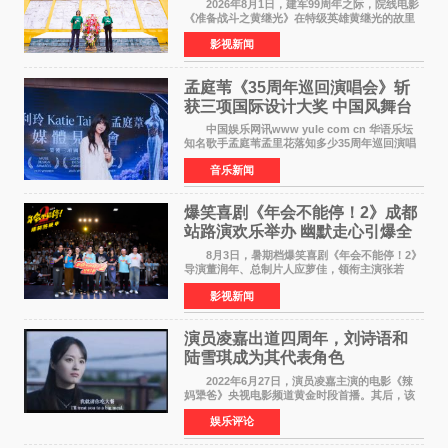
2026年8月1日，建军99周年之际，院线电影
《准备战斗之黄继光》在特级英雄黄继光的故里
——四川省德阳市中江县黄继光出生地正式开
影视新闻
机。本片出品人、总制片人项亮月主持开机仪
式，&zwnj;特级英雄
孟庭苇《35周年巡回演唱会》斩
获三项国际设计大奖 中国风舞台
美学获全球认可
中国娱乐网讯www yule com cn 华语乐坛
知名歌手孟庭苇孟里花落知多少35周年巡回演唱
会再传喜讯。该演唱会先后荣获美国MUSE
音乐新闻
Creative Awards白金奖（Platinum Winner）、
英国London Design
爆笑喜剧《年会不能停！2》成都
站路演欢乐举办 幽默走心引爆全
场共鸣
8月3日，暑期档爆笑喜剧《年会不能停！2》
导演董润年、总制片人应萝佳，领衔主演张若
昀、白客，惊喜出演庄达菲，特别主演孙艺洲，
影视新闻
特别出演田雨，友情出演欧阳奋强出席成都路
演，与观众近距离互
演员凌嘉出道四周年，刘诗语和
陆雪琪成为其代表角色
2022年6月27日，演员凌嘉主演的电影《辣
妈犟爸》央视电影频道黄金时段首播。其后，该
电影在央视电影频道多次复播（2022年8月10
娱乐评论
日，2022年9月30日，2023年7月17日，2025年7
月14日）。除了多次复