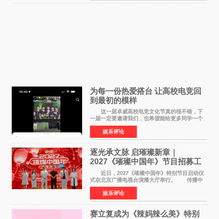
为每一份热爱搭台 让高校电竞回
到最初的模样
这一届卓威高校电竞文化节真的很不错，下
一届一定要邀请我们，也希望能给更多同学一个
来到现场的机会。 2026卓威高校电竞文化节
娱乐评论
已经落下帷幕，在活动结束后，仍有不少高校电
竞社负责人和现
逐光承文脉 启璀璨新章｜
2027《璀璨中国年》节目招募工
作圆满启动
近日，2027《璀璨中国年》特别节目启动仪
式在北京广播电视台演播大厅举行。 传播中
华优秀传统文化，弘扬纯正国风艺术，打造高规
娱乐评论
格、高质感、正能量的文艺盛典，是璀璨中国年
矢志不渝的初心
赛立复成为《辣妈辣么美》特别