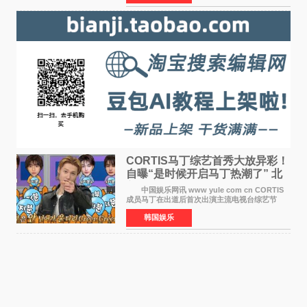
疆首款双主摄口
CORTIS马丁综艺首秀大放异彩！
自曝“是时候开启马丁热潮了” 北
美巡演火热进行中
中国娱乐网讯 www yule com cn CORTIS
成员马丁在出道后首次出演主流电视台综艺节
目，展现了多才多艺的魅力。 马丁出演了5日
韩国娱乐
播出的MBC《Radio Star》Fashion与Passion
之间，I&lsquo;m