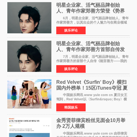
明星企业家、活气丽品牌创始
人、青年作家郑善方荣登《势界
POWERCIRCLES》6月刊
6月，明星企业家、活气丽品牌创始人、青年
作家郑善方，以其出众的个人魅力与在商业领域
的卓越建树，成功登上《势界
娱乐评论
POWERCIRCLES》，展现了他在时尚与商业领
域的双重影响力。 明星企业家、青
明星企业家、活气丽品牌创始
人、青年作家郑善方首部自传发
布， 书写跨界创业者的成长答卷
7月，明星企业家、活气丽品牌创始人、青年
作家郑善方的首部个人自传《能言善方——我的
跨界人生》正式发行。这本书以他的人生轨迹为
娱乐评论
脉络，首次完整公开了从逐梦少年到横跨美业、
公益等多领域的
Red Velvet《Surfin‘ Boy》横扫
国内外榜单！15区iTunes夺冠 夏
日女王强势回归
中国娱乐网讯 www yule com cn 夏日女王
驾到，Red Velvet以〈Surfin&rsquo; Boy〉横
扫国内外榜单，获得音乐粉丝的热烈反响。
韩国娱乐
Red Velvet于3日发行了夏日迷你专辑《Velvet
Summer》，
金秀贤菲律宾粉丝见面会10月举
办 2万人规模
中国娱乐网讯 www yule com cn 由菲律宾