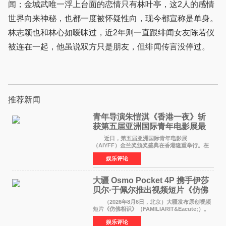
闻；金城武唯一浮上台面的恋情只有林叶亭，这2人的感情
世界向来神秘，也都一度被怀疑性向，现今都宣称是单身。
林志颖也和林心如暧昧过，近2年则一直跟绯闻女友陈若仪
被连在一起，他虽说双方只是朋友，但绯闻传言没停过。
推荐新闻
青年导演朱愷淇《香港一夜》斩
获第五届亚洲国际青年电影展最
佳剧本改编奖
近日，第五届亚洲国际青年电影展
（AIYFF）金兰奖颁奖盛典在香港隆重举行。在
这场汇聚数百位海内外电影人、文化界人士及媒
娱乐评论
体代表的亚洲青年影视盛会上，香港本土电影
《香港一夜》（Dawn in Ho
大疆 Osmo Pocket 4P 携手伊莎
贝尔·于佩尔推出视频短片《仿佛
相识》
（2026年8月6日，北京）大疆发布原创视频
短片《仿佛相识》（FAMILIARIT&Eacute;）。
视频短片由戛纳国际电影节最佳女演员伊莎贝尔·
娱乐评论
于佩尔（Isabelle Huppert）主演，全程使用大