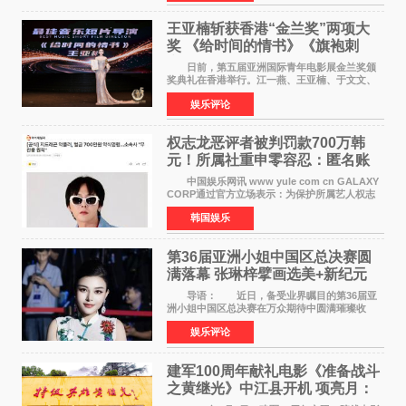
故后获得特殊
王亚楠斩获香港“金兰奖”两项大
奖 《给时间的情书》《旗袍刺
客》双双获肯定
日前，第五届亚洲国际青年电影展金兰奖颁
奖典礼在香港举行。江一燕、王亚楠、于文文、
李东学等知名演员出席活动。著名演员、导演王
娱乐评论
亚楠凭借音乐故事片《给时间的情书》和院线电
影《旗袍刺客》
权志龙恶评者被判罚款700万韩
元！所属社重申零容忍：匿名账
号也难逃刑责
中国娱乐网讯 www yule com cn GALAXY
CORP通过官方立场表示：为保护所属艺人权志
龙的名誉和权益，将持续对网络上发生的名誉损
韩国娱乐
害、散布虚假事实、侮辱、恶意诽谤等行为采取
法律应对措施。
第36届亚洲小姐中国区总决赛圆
满落幕 张琳梓擘画选美+新纪元
导语： 近日，备受业界瞩目的第36届亚
洲小姐中国区总决赛在万众期待中圆满璀璨收
官。整场盛典汇聚万千芳华，不仅完成了新一届
娱乐评论
美丽代言人的加冕选拔，更在行业发展层面带来
颠覆性突破。活动
建军100周年献礼电影《准备战斗
之黄继光》中江县开机 项亮月：
以光影为笔，书写英雄赞歌