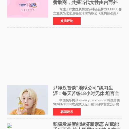
赞助商，共探当代女性由内而外
活力美
专注于严肃抗衰的国际科研品牌CELFULL赛
立复成为北京卫视生活时尚综艺《辣妈辣么美》
的特别赞助商,明星辣妈袁咏仪倾情参与，向广大
娱乐评论
都市女性传递健康生活新主张，寄语当代女性在
家庭与自我之间
尹净汉首谈“地狱公司”练习生
涯！每天苦练18小时无休 坦言全
靠成员撑过来
中国娱乐网讯 www yule com cn 韩国男团
SEVENTEEN成员净汉近日在节目中首度公开出
道前的残酷练习生经历，并提及经纪公司Pledis
韩国娱乐
娱乐，引发广泛关注。 在8月2日播出的日本
TBS综艺节目《周
积极发展智能经济新形态 Al赋能