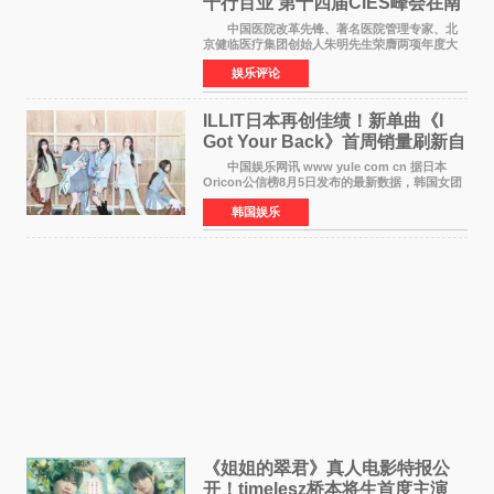
千行百业 第十四届CIES峰会在南
京盛大召开
中国医院改革先锋、著名医院管理专家、北
京健临医疗集团创始人朱明先生荣膺两项年度大
奖 2026年7月31日，盛夏金陵，长江之畔，
娱乐评论
以重落地·真务实·强链接为主题的2026&lsquo;人
工智能+&rsquo
ILLIT日本再创佳绩！新单曲《I
Got Your Back》首周销量刷新自
身纪录
中国娱乐网讯 www yule com cn 据日本
Oricon公信榜8月5日发布的最新数据，韩国女团
ILLIT在日本发行的第二张单曲《I Got Your
韩国娱乐
Back》首周销量达到71,009张，成功跻身最新一
期周单曲排行
《姐姐的翠君》真人电影特报公
开！timelesz桥本将生首度主演