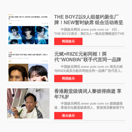
THE BOYZ以9人组签约新生厂
牌！NEW暂时缺席 组合活动将坚
定不移继续
中国娱乐网讯 www yule com cn 6日，
THE BOYZ表示：我们9人一致决定继续进行THE
BOYZ组合活动，并且已经完成了组合团体活动
韩国娱乐
签约。目前正在新生厂牌下进行活动准备。尚未
离开THE BOYZ原所
元斌×RIIZE元彬同框！两
代“WONBIN”联手代言同一品牌
颜值天花板合体
中国娱乐网讯 www yule com cn 演员元斌
与RIIZE成员元彬共同担任同一品牌广告代言人。
6日据独家报道，继演员元斌之后，RIIZE元彬最
韩国娱乐
近也被选为某在线中介平台A公司的共同广告代言
人，两人将作
香港殿堂级填词人黎彼得病逝 享
年76岁​
中国娱乐网讯 www yule com cn 据港媒报
道，香港乐坛殿堂级填词人、资深演员黎彼得于8
月5日上午因病离世，终年76岁。好友钟志光透
港台娱乐
露，黎彼得今年3月中风后便卧床休养，身体机能
持续衰退，最