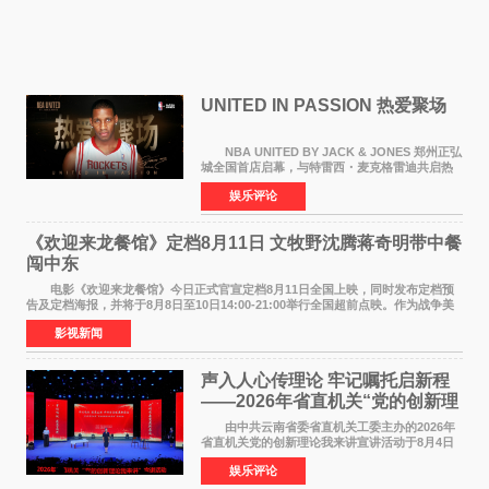
UNITED IN PASSION 热爱聚场
NBA UNITED BY JACK & JONES 郑州正弘
城全国首店启幕，与特雷西・麦克格雷迪共启热
爱 2026 年7 月21 日，
娱乐评论
NBAUNITEDBYJACK&JONES 全国首店，于郑
州正弘城正式启幕。NBA 传奇球星
《欢迎来龙餐馆》定档8月11日 文牧野沈腾蒋奇明带中餐
闯中东
电影《欢迎来龙餐馆》今日正式官宣定档8月11日全国上映，同时发布定档预
告及定档海报，并将于8月8日至10日14:00-21:00举行全国超前点映。作为战争美
食大片，影片讲述的是中国厨师徐福（沈腾
影视新闻
声入人心传理论 牢记嘱托启新程
——2026年省直机关“党的创新理
论我来讲”宣讲活动圆满落幕
由中共云南省委省直机关工委主办的2026年
省直机关党的创新理论我来讲宣讲活动于8月4日
至5日在昆明举办。活动以 "牢记嘱托 感恩奋进
娱乐评论
开创云南发展新局面 "为主题，坚持以新时代中国
特色社会主义