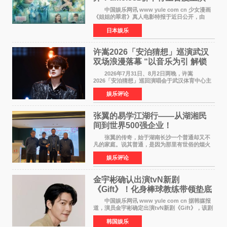
12月4日上映
中国娱乐网讯 www yule com cn 少女漫画
《姐姐的翠君》真人电影特报于近日公开，由
timelesz成员桥本将生担任主演，这也是他首次
日本娱乐
担任电影主演，引发高度关注。 女高中生咲
苗翠（中岛瑠菜
许嵩2026「安泊猜想」巡演武汉
双场浪漫落幕 “以音乐为引 解锁
江城记忆”
2026年7月31日、8月2日两晚，许嵩
2026「安泊猜想」巡回演唱会于武汉体育中心主
体育场盛大开唱。许嵩与数万歌迷在此相聚，从
娱乐评论
浪漫惬意的舞台设计到充满诚意与惊喜的现场互
动，共同开启了一场关于
张翼的易学江湖行——从湖湘民
间到世界500强企业！
张翼的传奇，始于湖南长沙一个普通却又不
凡的家庭。说其普通，是因为那里有世俗的烟火
气；说其不凡，是因为家中有一位洞悉天地玄机
娱乐评论
的长者——他的爷爷。作为当地的风水师，爷爷
是张翼走进易学
金宇彬确认出演tvN新剧
《Gift》！化身棒球教练带领垫底
球队逆袭
中国娱乐网讯 www yule com cn 据韩媒报
道，演员金宇彬确定出演tvN新剧《Gift》，该剧
预计将于下半年播出，引发观众高度期待。
韩国娱乐
本剧改编自同名网络漫画，讲述一位经历意外事