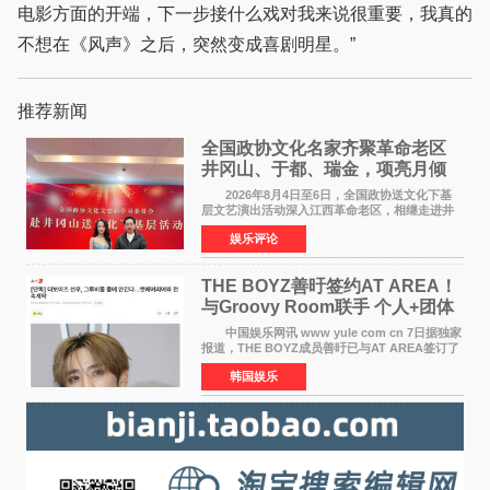
电影方面的开端，下一步接什么戏对我来说很重要，我真的
不想在《风声》之后，突然变成喜剧明星。”
推荐新闻
全国政协文化名家齐聚革命老区
井冈山、于都、瑞金，项亮月倾
情献唱《桃花谣》致敬红色沃土
2026年8月4日至6日，全国政协送文化下基
层文艺演出活动深入江西革命老区，相继走进井
冈山、于都长征出发地、瑞金三地。由全国政协
娱乐评论
文化文史和学习委员会副主任、甘肃省政协原主
席欧阳坚率团，一
THE BOYZ善旴签约AT AREA！
与Groovy Room联手 个人+团体
活动并行
中国娱乐网讯 www yule com cn 7日据独家
报道，THE BOYZ成员善旴已与AT AREA签订了
专属合约。AT AREA是由知名制作人组合
韩国娱乐
Groovy Room创立的hip-hop厂牌，旗下拥有多
位实力派音乐人，在韩