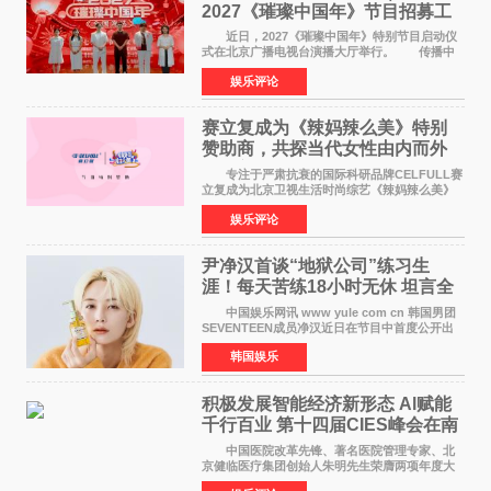
2027《璀璨中国年》节目招募工
作圆满启动
近日，2027《璀璨中国年》特别节目启动仪
式在北京广播电视台演播大厅举行。 传播中
华优秀传统文化，弘扬纯正国风艺术，打造高规
娱乐评论
格、高质感、正能量的文艺盛典，是璀璨中国年
矢志不渝的初心
赛立复成为《辣妈辣么美》特别
赞助商，共探当代女性由内而外
活力美
专注于严肃抗衰的国际科研品牌CELFULL赛
立复成为北京卫视生活时尚综艺《辣妈辣么美》
的特别赞助商,明星辣妈袁咏仪倾情参与，向广大
娱乐评论
都市女性传递健康生活新主张，寄语当代女性在
家庭与自我之间
尹净汉首谈“地狱公司”练习生
涯！每天苦练18小时无休 坦言全
靠成员撑过来
中国娱乐网讯 www yule com cn 韩国男团
SEVENTEEN成员净汉近日在节目中首度公开出
道前的残酷练习生经历，并提及经纪公司Pledis
韩国娱乐
娱乐，引发广泛关注。 在8月2日播出的日本
TBS综艺节目《周
积极发展智能经济新形态 Al赋能
千行百业 第十四届CIES峰会在南
京盛大召开
中国医院改革先锋、著名医院管理专家、北
京健临医疗集团创始人朱明先生荣膺两项年度大
奖 2026年7月31日，盛夏金陵，长江之畔，