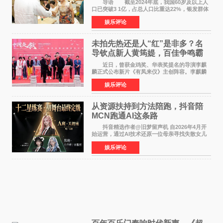
导语 截至2024年底，我国60岁及以上人
口已突破3 1亿，占总人口比重达22%，银发群体
的精神文化需求日益凸显。2024年1月，国务院办
娱乐评论
公厅印发《关于发展银发经济增进老年人福祉的
意见》——这是
未拍先热还是人“红”是非多？名
导钦点新人黄筠媞，百佳争鸣霸
气回应
近日，曾获金鸡奖、华表奖提名的导演李麒
麟正式公布新片《有凤来仪》主创阵容。李麒麟
早年凭电影《华容道》获得金鸡奖、华表奖提
娱乐评论
名，此后长期参与国内外电影制作，其担任制片
人参与的作品亦曾
从资源扶持到方法陪跑，抖音陪
MCN跑通AI这条路
抖音精选作者@旧梦留声机 自2026年4月开
始运营，通过AI技术还原一位母亲寻找失散女儿
的故事，凭借强情感表达获得大量用户关注，发
娱乐评论
布仅21小时便获得超1亿曝光、超1000万互动。
此后，账号持续沿