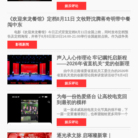
爱 2026 年7 月21 日，
娱乐评论
NBAUNITEDBYJACK&JONES 全国首店，于郑
州正弘城正式启幕。NBA 传奇球星
《欢迎来龙餐馆》定档8月11日 文牧野沈腾蒋奇明带中餐
闯中东
电影《欢迎来龙餐馆》今日正式官宣定档8月11日全国上映，同时发布定档预
告及定档海报，并将于8月8日至10日14:00-21:00举行全国超前点映。作为战争美
食大片，影片讲述的是中国厨师徐福（沈腾
影视新闻
声入人心传理论 牢记嘱托启新程
——2026年省直机关“党的创新理
论我来讲”宣讲活动圆满落幕
由中共云南省委省直机关工委主办的2026年
省直机关党的创新理论我来讲宣讲活动于8月4日
至5日在昆明举办。活动以 "牢记嘱托 感恩奋进
娱乐评论
开创云南发展新局面 "为主题，坚持以新时代中国
特色社会主义
为每一份热爱搭台 让高校电竞回
到最初的模样
这一届卓威高校电竞文化节真的很不错，下
一届一定要邀请我们，也希望能给更多同学一个
来到现场的机会。 2026卓威高校电竞文化节
娱乐评论
已经落下帷幕，在活动结束后，仍有不少高校电
竞社负责人和现
逐光承文脉 启璀璨新章｜