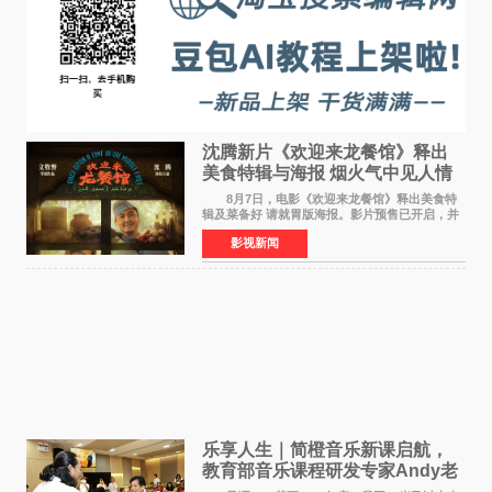
沈腾新片《欢迎来龙餐馆》释出
美食特辑与海报 烟火气中见人情
温暖
8月7日，电影《欢迎来龙餐馆》释出美食特
辑及菜备好 请就胃版海报。影片预售已开启，并
将于8月8日至10日14:00-21:00举行全国超前点
影视新闻
映。电影《欢迎来龙餐馆》作为战争美食喜剧大
片，讲述了中国
乐享人生｜简橙音乐新课启航，
教育部音乐课程研发专家Andy老
师重磅入驻领航银龄琴声