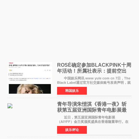
ROSÉ确定参加BLACKPINK十周
年活动！所属社表示：提前空出
了时间
中国娱乐网讯 www yule com cn 7日，The
Black Label通过官方社交媒体账号发表声明，就
近期网络上关于ROS&Eacute;个人行程及是否参
韩国娱乐
加BLACKPINK出道纪念活动的种种猜测作出正
式回应。 Th
青年导演朱愷淇《香港一夜》斩
获第五届亚洲国际青年电影展最
佳剧本改编奖
近日，第五届亚洲国际青年电影展
（AIYFF）金兰奖颁奖盛典在香港隆重举行。在
这场汇聚数百位海内外电影人、文化界人士及媒
娱乐评论
体代表的亚洲青年影视盛会上，香港本土电影
《香港一夜》（Dawn in Ho