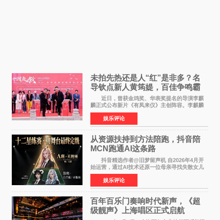
未拍先热还是人“红”是非多？名
导钦点新人黄筠媞，百佳争鸣霸
气回应
近日，曾获金鸡奖、华表奖提名的导演李麒
麟正式公布新片《有凤来仪》主创阵容。李麒麟
早年凭电影《华容道》获得金鸡奖、华表奖提
娱乐评论
名，此后长期参与国内外电影制作，其担任制片
人参与的作品亦曾
从资源扶持到方法陪跑，抖音陪
MCN跑通AI这条路
抖音精选作者@旧梦留声机 自2026年4月开
始运营，通过AI技术还原一位母亲寻找失散女儿
的故事，凭借强情感表达获得大量用户关注，发
娱乐评论
布仅21小时便获得超1亿曝光、超1000万互动。
此后，账号持续沿
百年百乐门奏响时代新声，《超
级靓声》上海唱区正式启航