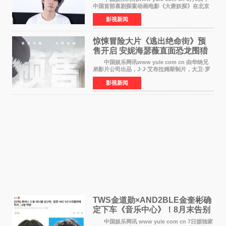
中国首部喜剧探案动画电影《大唐妖探》在北京
举办电影首映礼。导演程腾、联合导演黄珉、总
影视新闻
制片人曹紫建、制片人李莹莹，配音导演张喆，
对白指导程寅，领
惊悚冒险大片《逃出绝命街》预
售开启 安妮海瑟薇直面恐龙围猎
中国娱乐网讯www yule com cn 由华纳兄
弟影片公司出品，J·J·艾布拉姆斯制片，大卫·罗
伯特·米切尔执导，好莱坞巨星安妮·海瑟薇和伊万
影视新闻
·麦克格雷格领衔主演的2026暑期惊悚冒险大片
《逃出绝
TWS金道勋×AND2BLE金奎彬确
定下车《音乐中心》！8月末告别
MC席位
中国娱乐网讯 www yule com cn 7日据独家