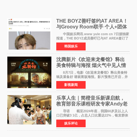
THE BOYZ善旴签约AT AREA！
与Groovy Room联手 个人+团体
活动并行
中国娱乐网讯 www yule com cn 7日据独家
报道，THE BOYZ成员善旴已与AT AREA签订了
专属合约。AT AREA是由知名制作人组合
韩国娱乐
Groovy Room创立的hip-hop厂牌，旗下拥有多
位实力派音乐人，在韩
沈腾新片《欢迎来龙餐馆》释出
美食特辑与海报 烟火气中见人情
温暖
8月7日，电影《欢迎来龙餐馆》释出美食特
辑及菜备好 请就胃版海报。影片预售已开启，并
将于8月8日至10日14:00-21:00举行全国超前点
影视新闻
映。电影《欢迎来龙餐馆》作为战争美食喜剧大
片，讲述了中国
乐享人生｜简橙音乐新课启航，
教育部音乐课程研发专家Andy老
师重磅入驻领航银龄琴声
导语 截至2024年底，我国60岁及以上人
口已突破3 1亿，占总人口比重达22%，银发群体
的精神文化需求日益凸显。2024年1月，国务院办
娱乐评论
公厅印发《关于发展银发经济增进老年人福祉的
意见》——这是