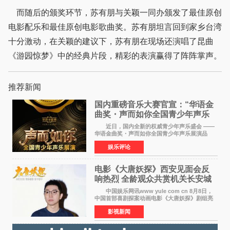
而随后的颁奖环节，苏有朋与关颖一同办颁发了最佳原创
电影配乐和最佳原创电影歌曲奖。苏有朋坦言回到家乡台湾
十分激动，在关颖的建议下，苏有朋在现场还演唱了昆曲
《游园惊梦》中的经典片段，精彩的表演赢得了阵阵掌声。
推荐新闻
国内重磅音乐大赛官宣：“华语金
曲奖・声而如你全国青少年声乐
展演” 正式启幕，阿沁出任明星总
近日，国内全新的权威青少年声乐盛会 ——
评审
华语金曲奖・声而如你全国青少年声乐展演品
牌，在湖南长沙隆重举行官宣，国内又一高规格
娱乐评论
青少年声乐赛事全面启航。 本赛事由寰宇声
扬联合华语金曲
电影《大唐妖探》西安见面会反
响热烈 全龄观众共赏机关长安城
中国娱乐网讯www yule com cn 8月8日，
中国首部喜剧探案动画电影《大唐妖探》剧组亮
相西安，举办线下见面会活动。导演程腾、联合
影视新闻
导演黄珉、总制片人曹紫建、制片人李莹莹、领
衔声音出演雷淞然