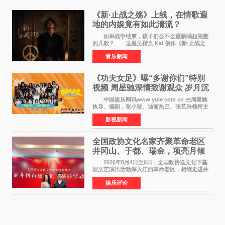
《新·止战之殇》上线，在情歌遍
地的内娱竟有如此清流？
如果战争结束，孩子们会不会重新唱起完整
的儿歌？ 这是吴楷文 Kai 创作《新·止战之
殇》时最初的想法。 从伊朗相关冲突引发的
音乐新闻
地区局势，到世界各地仍在发生的动荡与不安，
战争从来不只
《功夫女足》曝“多谢你们”特别
视频 周星驰深情致谢观众 岁月沉
淀不灭初心
中国娱乐网讯www yule com cn 由周星驰
执导、编剧，张小斐、迪丽热巴、张艺兴领衔主
演，刘嘉玲、佐藤健特别出演，艾米、雪野、蔡
影视新闻
思贝、胡予安、倪好特别介绍的喜剧电影《功夫
女足》释出多谢你
全国政协文化名家齐聚革命老区
井冈山、于都、瑞金，项亮月倾
情献唱《桃花谣》致敬红色沃土
2026年8月4日至6日，全国政协送文化下基
层文艺演出活动深入江西革命老区，相继走进井
冈山、于都长征出发地、瑞金三地。由全国政协
娱乐评论
文化文史和学习委员会副主任、甘肃省政协原主
席欧阳坚率团，一