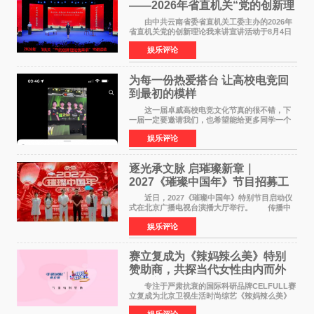
——2026年省直机关“党的创新理
论我来讲”宣讲活动圆满落幕
由中共云南省委省直机关工委主办的2026年
省直机关党的创新理论我来讲宣讲活动于8月4日
至5日在昆明举办。活动以 "牢记嘱托 感恩奋进
娱乐评论
开创云南发展新局面 "为主题，坚持以新时代中国
特色社会主义
为每一份热爱搭台 让高校电竞回
到最初的模样
这一届卓威高校电竞文化节真的很不错，下
一届一定要邀请我们，也希望能给更多同学一个
来到现场的机会。 2026卓威高校电竞文化节
娱乐评论
已经落下帷幕，在活动结束后，仍有不少高校电
竞社负责人和现
逐光承文脉 启璀璨新章｜
2027《璀璨中国年》节目招募工
作圆满启动
近日，2027《璀璨中国年》特别节目启动仪
式在北京广播电视台演播大厅举行。 传播中
华优秀传统文化，弘扬纯正国风艺术，打造高规
娱乐评论
格、高质感、正能量的文艺盛典，是璀璨中国年
矢志不渝的初心
赛立复成为《辣妈辣么美》特别
赞助商，共探当代女性由内而外
活力美
专注于严肃抗衰的国际科研品牌CELFULL赛
立复成为北京卫视生活时尚综艺《辣妈辣么美》
的特别赞助商,明星辣妈袁咏仪倾情参与，向广大