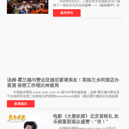
2026年8月5日，上海百年文化地标百乐门迎
来了一场音乐与文化的盛事——《超级靓声》全
国励志音乐公益节目上海唱区新闻发布会暨启动
娱乐评论
仪式在此隆重举行。各界领导、嘉宾与媒体朋友
齐聚一堂，共同
汤姆·霍兰德与赞达亚婚后宴请亲友！英格兰乡间酒店办
喜酒 保密工作堪比神盾局
中国娱乐网讯 www yule com cn 据TMZ等外媒报道，汤姆·霍兰德与赞达亚
于当地时间本周二在英格兰萨里郡Beaverbrook酒店（靠近霍兰德的出生地金斯
顿）举办婚宴，邀请家人与朋友们喝喜酒，庆祝
欧美娱乐
电影《大唐妖探》北京首映礼 欢
乐探案获观众盛赞：“夯！”
中国娱乐网讯www yule com cn 8月6日，