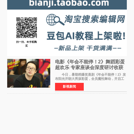
电影《年会不能停！2》舞蹈彩蛋
超欢乐 专家座谈会深度研讨收获
满满
今日，暑期档爆笑喜剧《年会不能停！2》发
布阳光开朗大男孩彩蛋，全员魔性舞动，开启工
位狂欢模式。影片于昨日同步举办专家座谈会，
影视新闻
导演董润年、总制片人应萝佳出席现场，与一众
业内、学界专家