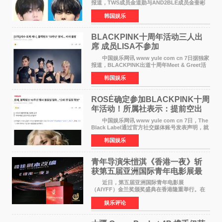
报道，TWS成员金道勋与AND2BLE成员金奎彬
将于8月离开《音乐中心》MC的位置。 金道
韩国娱乐
勋与金奎彬于去年3月与H2H A-NA一起被选为
《音乐中心》MC，约1
BLACKPINK十周年活动三人出
席 成员LISA不参加
中国娱乐网讯 www yule com cn 7日据独家
报道，BLACKPINK出道十周年Meet & Greet活
动将由智秀、ROS&Eacute;、JENNIE出席，
韩国娱乐
LISA将缺席。 此前BLACKPINK所属社YG并
未为组合出道十周年做
ROSÉ确定参加BLACKPINK十周
年活动！所属社表示：提前空出
了时间
中国娱乐网讯 www yule com cn 7日，The
Black Label通过官方社交媒体账号发表声明，就
近期网络上关于ROS&Eacute;个人行程及是否参
韩国娱乐
加BLACKPINK出道纪念活动的种种猜测作出正
式回应。 Th
青年导演朱愷淇《香港一夜》斩
获第五届亚洲国际青年电影展最
佳剧本改编奖
近日，第五届亚洲国际青年电影展
（AIYFF）金兰奖颁奖盛典在香港隆重举行。在
这场汇聚数百位海内外电影人、文化界人士及媒
娱乐评论
体代表的亚洲青年影视盛会上，香港本土电影
《香港一夜》（Dawn in Ho