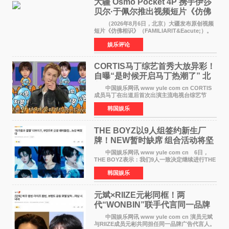
大疆 Osmo Pocket 4P 携手伊莎
贝尔·于佩尔推出视频短片《仿佛
相识》
（2026年8月6日，北京）大疆发布原创视频
短片《仿佛相识》（FAMILIARIT&Eacute;）。
视频短片由戛纳国际电影节最佳女演员伊莎贝尔·
娱乐评论
于佩尔（Isabelle Huppert）主演，全程使用大
疆首款双主摄口
CORTIS马丁综艺首秀大放异彩！
自曝“是时候开启马丁热潮了” 北
美巡演火热进行中
中国娱乐网讯 www yule com cn CORTIS
成员马丁在出道后首次出演主流电视台综艺节
目，展现了多才多艺的魅力。 马丁出演了5日
韩国娱乐
播出的MBC《Radio Star》Fashion与Passion
之间，I&lsquo;m
THE BOYZ以9人组签约新生厂
牌！NEW暂时缺席 组合活动将坚
定不移继续
中国娱乐网讯 www yule com cn 6日，
THE BOYZ表示：我们9人一致决定继续进行THE
BOYZ组合活动，并且已经完成了组合团体活动
韩国娱乐
签约。目前正在新生厂牌下进行活动准备。尚未
离开THE BOYZ原所
元斌×RIIZE元彬同框！两
代“WONBIN”联手代言同一品牌
颜值天花板合体
中国娱乐网讯 www yule com cn 演员元斌
与RIIZE成员元彬共同担任同一品牌广告代言人。