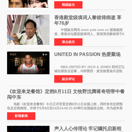
6日据独家报道，继演员元斌之后，RIIZE元彬最
韩国娱乐
近也被选为某在线中介平台A公司的共同广告代言
人，两人将作
香港殿堂级填词人黎彼得病逝 享
年76岁​
中国娱乐网讯 www yule com cn 据港媒报
道，香港乐坛殿堂级填词人、资深演员黎彼得于8
月5日上午因病离世，终年76岁。好友钟志光透
港台娱乐
露，黎彼得今年3月中风后便卧床休养，身体机能
持续衰退，最
UNITED IN PASSION 热爱聚场
NBA UNITED BY JACK & JONES 郑州正弘
城全国首店启幕，与特雷西・麦克格雷迪共启热
爱 2026 年7 月21 日，
娱乐评论
NBAUNITEDBYJACK&JONES 全国首店，于郑
州正弘城正式启幕。NBA 传奇球星
《欢迎来龙餐馆》定档8月11日 文牧野沈腾蒋奇明带中餐
闯中东
电影《欢迎来龙餐馆》今日正式官宣定档8月11日全国上映，同时发布定档预
告及定档海报，并将于8月8日至10日14:00-21:00举行全国超前点映。作为战争美
食大片，影片讲述的是中国厨师徐福（沈腾
影视新闻
声入人心传理论 牢记嘱托启新程