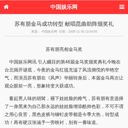
中国娱乐网
首页
新闻
女性
内地娱乐
苏有朋金马成功转型 献唱昆曲助阵颁奖礼
港台娱乐
日本娱乐
韩国娱乐
欧美娱乐
来源： 中国娱乐网 日期：2009-11-30 13:04:56
体育花边
音乐新闻
影视新闻
内地明星八卦
港台明星八卦
日本韩国明星
欧美明星八卦
娱乐评论
八卦
苏有朋亮相金马奖
中国娱乐网讯 引人瞩目的第46届金马奖颁奖典礼今晚在
台北揭开谜底，今夜的金马红毯充溢了风流倜傥的华艳空
气，而演员苏有朋在《风声》华丽转身后，本届金马再次让
观众眼前一亮，形象转变大获成功。
蓄起男人味的胡髯，褪下娃娃脸的稚气，苏有朋有意选择
了一身黑来为自己那永远的娃娃脸增添酷帅色彩，不可不谓
之用心良苦，黑色皮裤与铆钉皮带都是今季大热，转型成
功！再有硬汉张涵予一旁映衬，别有一番味道。