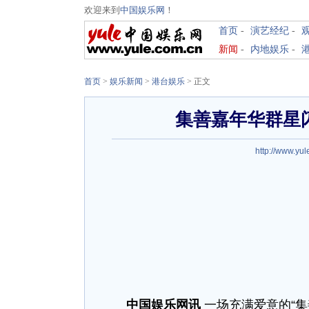
欢迎来到
中国娱乐网
！
首页
-
演艺经纪
-
新闻
-
内地娱乐
-
首页
>
娱乐新闻
>
港台娱乐
> 正文
集善嘉年华群星闪
http://www.yul
中国娱乐网讯
一场充满爱意的“集