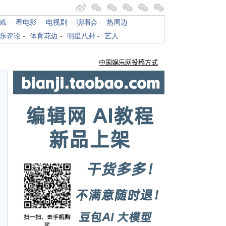
戏
-
看电影
-
电视剧
-
演唱会
-
热周边
乐评论
-
体育花边
-
明星八卦
-
艺人