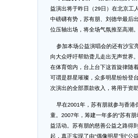
益演出将于昨日（29日）在北京工
中磅礴有势，苏有朋、刘德华最后
位压轴出场，将全场气氛推至高潮
参加本场公益演唱会的还有沙宝亮
向大众呼吁帮助聋儿走出无声世界
在体育馆内，台上台下这首旋律随
可谓是群星璀璨，众多明星纷纷登
次演出的全部票款收入，将用于资
早在2001年，苏有朋就参与香港
童。2007年，筹建一年多的“苏有
益活动。苏有朋的慈善公益之路得
起，真正实现了由“偶像明星”到“公