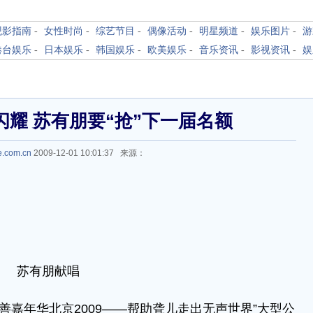
观影指南
-
女性时尚
-
综艺节目
-
偶像活动
-
明星频道
-
娱乐图片
-
游
港台娱乐
-
日本娱乐
-
韩国娱乐
-
欧美娱乐
-
音乐资讯
-
影视资讯
-
娱
耀 苏有朋要“抢”下一届名额
e.com.cn
2009-12-01 10:01:37 来源：
苏有朋献唱
善嘉年华北京2009——帮助聋儿走出无声世界”大型公