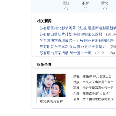
震惊
不解
愤怒
相关新闻
苏有朋亮相北影节闭幕式红毯 透露新电影最新
苏有朋自曝新片计划 将拍现实主义题材
(2018-
吴奇隆快本再现最强一字马 同苏有朋献唱经典
苏有朋音乐尝试新曲风 舞台更具王者魅力
(20
苏有朋出席某活动 绅士范儿十足
(2012-11-24)