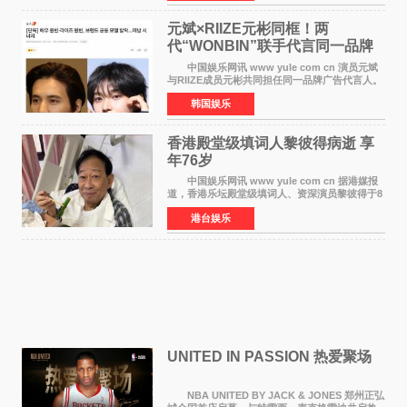
离开THE BOYZ原所
元斌×RIIZE元彬同框！两
代“WONBIN”联手代言同一品牌
颜值天花板合体
中国娱乐网讯 www yule com cn 演员元斌
与RIIZE成员元彬共同担任同一品牌广告代言人。
6日据独家报道，继演员元斌之后，RIIZE元彬最
韩国娱乐
近也被选为某在线中介平台A公司的共同广告代言
人，两人将作
香港殿堂级填词人黎彼得病逝 享
年76岁​
中国娱乐网讯 www yule com cn 据港媒报
道，香港乐坛殿堂级填词人、资深演员黎彼得于8
月5日上午因病离世，终年76岁。好友钟志光透
港台娱乐
露，黎彼得今年3月中风后便卧床休养，身体机能
持续衰退，最
UNITED IN PASSION 热爱聚场
NBA UNITED BY JACK & JONES 郑州正弘