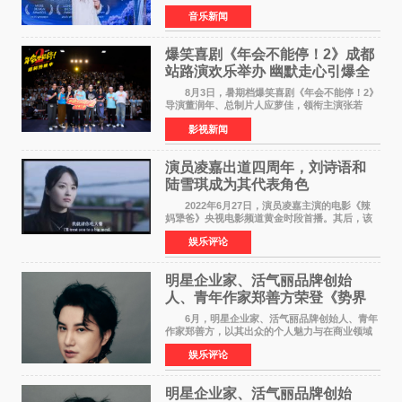
会再传喜讯。该演唱会先后荣获美国MUSE
音乐新闻
Creative Awards白金奖（Platinum Winner）、
英国London Design
爆笑喜剧《年会不能停！2》成都
站路演欢乐举办 幽默走心引爆全
场共鸣
8月3日，暑期档爆笑喜剧《年会不能停！2》
导演董润年、总制片人应萝佳，领衔主演张若
昀、白客，惊喜出演庄达菲，特别主演孙艺洲，
影视新闻
特别出演田雨，友情出演欧阳奋强出席成都路
演，与观众近距离互
演员凌嘉出道四周年，刘诗语和
陆雪琪成为其代表角色
2022年6月27日，演员凌嘉主演的电影《辣
妈犟爸》央视电影频道黄金时段首播。其后，该
电影在央视电影频道多次复播（2022年8月10
娱乐评论
日，2022年9月30日，2023年7月17日，2025年7
月14日）。除了多次复
明星企业家、活气丽品牌创始
人、青年作家郑善方荣登《势界
POWERCIRCLES》6月刊
6月，明星企业家、活气丽品牌创始人、青年
作家郑善方，以其出众的个人魅力与在商业领域
的卓越建树，成功登上《势界
娱乐评论
POWERCIRCLES》，展现了他在时尚与商业领
域的双重影响力。 明星企业家、青
明星企业家、活气丽品牌创始