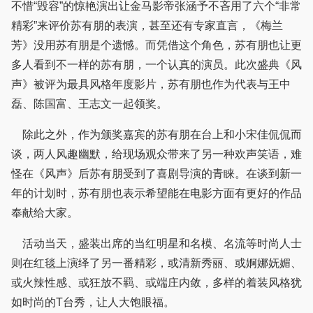
不惜“毁容”的惊艳演出让金马影帝张涵予不吝用了六个“非常
精彩”来评价苏有朋的表演，甚至还有专家直言，《梅兰
芳》没用苏有朋是个遗憾。而凭借这个角色，苏有朋也让更
多人看到不一样的苏有朋，一个认真的演员。此次盛典《风
声》被评为最具风格年度影片，苏有朋也作为代表与王中
磊、陈国富、王志文一起领奖。
除此之外，作为颁奖嘉宾的苏有朋在台上和小宋佳侃侃而
谈，两人风趣幽默，给现场观众带来了另一种欢声笑语，难
怪在《风声》后苏有朋受到了喜剧导演的青睐。在谈到新一
年的计划时，苏有朋也表示希望能在电影方面有更好的作品
奉献给大家。
活动当天，盛装出席的当红明星和名模、名流等时尚人士
则在红毯上演绎了另一番精彩，或清新秀丽、或婀娜妩媚、
或火辣性感、或狂放不羁、或端庄内敛，多样的着装风格犹
如时尚的T台秀，让人大饱眼福。