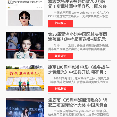
权志龙恶评者被判罚款700万韩
元！所属社重申零容忍：匿名账
号也难逃刑责
中国娱乐网讯 www yule com cn GALAXY
CORP通过官方立场表示：为保护所属艺人权志
龙的名誉和权益，将持续对网络上发生的名誉损
韩国娱乐
害、散布虚假事实、侮辱、恶意诽谤等行为采取
法律应对措施。
第36届亚洲小姐中国区总决赛圆
满落幕 张琳梓擘画选美+新纪元
导语： 近日，备受业界瞩目的第36届亚
洲小姐中国区总决赛在万众期待中圆满璀璨收
官。整场盛典汇聚万千芳华，不仅完成了新一届
娱乐评论
美丽代言人的加冕选拔，更在行业发展层面带来
颠覆性突破。活动
建军100周年献礼电影《准备战斗
之黄继光》中江县开机 项亮月：
以光影为笔，书写英雄赞歌
2026年8月1日，建军99周年之际，院线电影
《准备战斗之黄继光》在特级英雄黄继光的故里
——四川省德阳市中江县黄继光出生地正式开
影视新闻
机。本片出品人、总制片人项亮月主持开机仪
式，&zwnj;特级英雄
孟庭苇《35周年巡回演唱会》斩
获三项国际设计大奖 中国风舞台
美学获全球认可
中国娱乐网讯www yule com cn 华语乐坛
知名歌手孟庭苇孟里花落知多少35周年巡回演唱