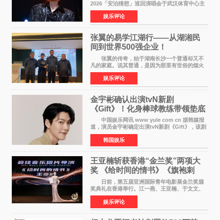
2026「安泊猜想」巡回演唱会于武汉体育中心主
体育场盛大开唱。许嵩与数万歌迷在此相聚，从
娱乐评论
浪漫惬意的舞台设计到充满诚意与惊喜的现场互
动，共同开启了一场关于
张翼的易学江湖行——从湖湘民
间到世界500强企业！
张翼的传奇，始于湖南长沙一个普通却又不
凡的家庭。说其普通，是因为那里有世俗的烟火
气；说其不凡，是因为家中有一位洞悉天地玄机
娱乐评论
的长者——他的爷爷。作为当地的风水师，爷爷
是张翼走进易学
金宇彬确认出演tvN新剧
《Gift》！化身棒球教练带领垫底
球队逆袭
中国娱乐网讯 www yule com cn 据韩媒报
道，演员金宇彬确定出演tvN新剧《Gift》，该剧
预计将于下半年播出，引发观众高度期待。
韩国娱乐
本剧改编自同名网络漫画，讲述一位经历意外事
故后获得特殊
王亚楠斩获香港“金兰奖”两项大
奖 《给时间的情书》《旗袍刺
客》双双获肯定
日前，第五届亚洲国际青年电影展金兰奖颁
奖典礼在香港举行。江一燕、王亚楠、于文文、
李东学等知名演员出席活动。著名演员、导演王
娱乐评论
亚楠凭借音乐故事片《给时间的情书》和院线电
影《旗袍刺客》