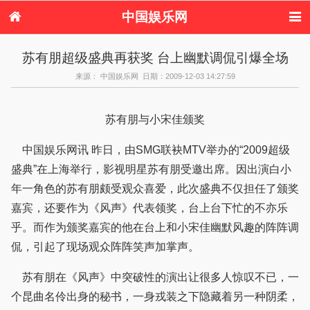
中国娱乐网
首页
新闻
女性
内地娱乐
苏有朋超级盛典再获奖 台上幽默调侃引爆全场
港台娱乐
日本娱乐
韩国娱乐
欧美娱乐
来源： 中国娱乐网 日期：2009-12-03 14:27:59
体育花边
音乐新闻
影视新闻
内地明星八卦
港台明星八卦
日本韩国明星
欧美明星八卦
娱乐评论
八卦
苏有朋与小宋佳颁奖
中国娱乐网讯 昨日，由SMG联袂MTV举办的“2009超级
盛典”在上海举行，影视明星苏有朋受邀出席。因出演白小
年一角色的苏有朋颇受观众喜爱，此次盛典不仅担任了颁奖
嘉宾，还要作为《风声》代表领奖，台上台下忙的不亦乐
乎。而作为颁奖嘉宾的他在台上和小宋佳幽默风趣的阵阵调
侃，引起了现场观众阵阵笑声加掌声。
苏有朋在《风声》中突破性的演出让很多人惊叹不已，一
个昆曲名伶出身的秘书，一身戎装之下隐藏着另一种阴柔，