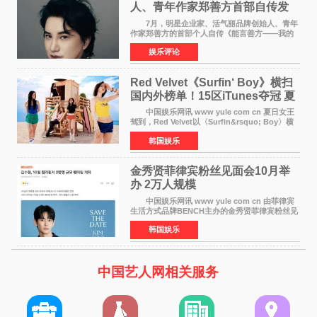
人、青年作家郑善方首部自传发
布， 书写跨界创业者的成长答卷
7月，明星企业家、活气丽品牌创始人、青年
作家郑善方的首部个人自传《能言善方——我的
跨界人生》正式发行。这本书以他的人生轨迹为
娱乐评论
脉络，首次完整公开了从逐梦少年到横跨美业、
公益等多领域的
Red Velvet《Surfin‘ Boy》横扫
国内外榜单！15区iTunes夺冠 夏
日女王强势回归
中国娱乐网讯 www yule com cn 夏日女王
驾到，Red Velvet以〈Surfin&rsquo; Boy〉横
扫国内外榜单，获得音乐粉丝的热烈反响。
韩国娱乐
Red Velvet于3日发行了夏日迷你专辑《Velvet
Summer》，
金秀贤菲律宾粉丝见面会10月举
办 2万人规模
中国娱乐网讯 www yule com cn 由菲律宾
生活方式品牌BENCH主办的金秀贤菲律宾粉丝见
面会，将于10月2日在马尼拉SM Mall of
韩国娱乐
Asia（MOA）竞技场举行，预计规模达2万人。
这也是金秀贤自去年陷
中国艺人网相关服务