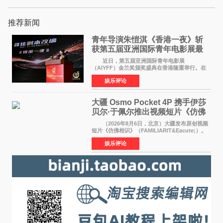
推荐新闻
青年导演朱愷淇《香港一夜》斩
获第五届亚洲国际青年电影展最
佳剧本改编奖
近日，第五届亚洲国际青年电影展
（AIYFF）金兰奖颁奖盛典在香港隆重举行。在
这场汇聚数百位海内外电影人、文化界人士及媒
娱乐评论
体代表的亚洲青年影视盛会上，香港本土电影
《香港一夜》（Dawn in Ho
大疆 Osmo Pocket 4P 携手伊莎
贝尔·于佩尔推出视频短片《仿佛
相识》
（2026年8月6日，北京）大疆发布原创视频
短片《仿佛相识》（FAMILIARIT&Eacute;）。
视频短片由戛纳国际电影节最佳女演员伊莎贝尔·
娱乐评论
于佩尔（Isabelle Huppert）主演，全程使用大
疆首款双主摄口