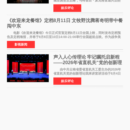
城全国首店启幕，与特雷西・麦克格雷迪共启热
爱 2026 年7 月21 日，
娱乐评论
NBAUNITEDBYJACK&JONES 全国首店，于郑
州正弘城正式启幕。NBA 传奇球星
《欢迎来龙餐馆》定档8月11日 文牧野沈腾蒋奇明带中餐
闯中东
电影《欢迎来龙餐馆》今日正式官宣定档8月11日全国上映，同时发布定档预
告及定档海报，并将于8月8日至10日14:00-21:00举行全国超前点映。作为战争美
食大片，影片讲述的是中国厨师徐福（沈腾
影视新闻
声入人心传理论 牢记嘱托启新程
——2026年省直机关“党的创新理
论我来讲”宣讲活动圆满落幕
由中共云南省委省直机关工委主办的2026年
省直机关党的创新理论我来讲宣讲活动于8月4日
至5日在昆明举办。活动以 "牢记嘱托 感恩奋进
娱乐评论
开创云南发展新局面 "为主题，坚持以新时代中国
特色社会主义