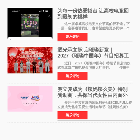
为每一份热爱搭台 让高校电竞回
到最初的模样
这一届卓威高校电竞文化节真的很不错，下
一届一定要邀请我们，也希望能给更多同学一个
来到现场的机会。 2026卓威高校电竞文化节
娱乐评论
已经落下帷幕，在活动结束后，仍有不少高校电
竞社负责人和现
逐光承文脉 启璀璨新章｜
2027《璀璨中国年》节目招募工
作圆满启动
近日，2027《璀璨中国年》特别节目启动仪
式在北京广播电视台演播大厅举行。 传播中
华优秀传统文化，弘扬纯正国风艺术，打造高规
娱乐评论
格、高质感、正能量的文艺盛典，是璀璨中国年
矢志不渝的初心
赛立复成为《辣妈辣么美》特别
赞助商，共探当代女性由内而外
活力美
专注于严肃抗衰的国际科研品牌CELFULL赛
立复成为北京卫视生活时尚综艺《辣妈辣么美》
的特别赞助商,明星辣妈袁咏仪倾情参与，向广大
娱乐评论
都市女性传递健康生活新主张，寄语当代女性在
家庭与自我之间