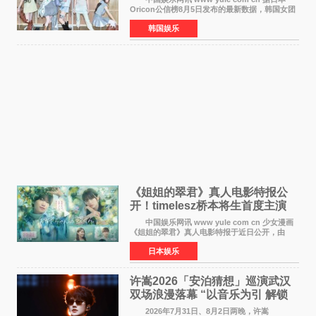
Oricon公信榜8月5日发布的最新数据，韩国女团
ILLIT在日本发行的第二张单曲《I Got Your
韩国娱乐
Back》首周销量达到71,009张，成功跻身最新一
期周单曲排行
《姐姐的翠君》真人电影特报公
开！timelesz桥本将生首度主演
12月4日上映
中国娱乐网讯 www yule com cn 少女漫画
《姐姐的翠君》真人电影特报于近日公开，由
timelesz成员桥本将生担任主演，这也是他首次
日本娱乐
担任电影主演，引发高度关注。 女高中生咲
苗翠（中岛瑠菜
许嵩2026「安泊猜想」巡演武汉
双场浪漫落幕 “以音乐为引 解锁
江城记忆”
2026年7月31日、8月2日两晚，许嵩