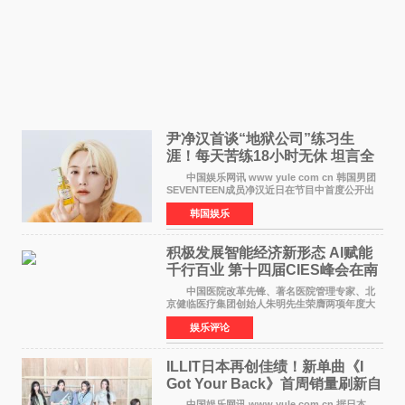
尹净汉首谈“地狱公司”练习生
涯！每天苦练18小时无休 坦言全
靠成员撑过来
中国娱乐网讯 www yule com cn 韩国男团
SEVENTEEN成员净汉近日在节目中首度公开出
道前的残酷练习生经历，并提及经纪公司Pledis
韩国娱乐
娱乐，引发广泛关注。 在8月2日播出的日本
TBS综艺节目《周
积极发展智能经济新形态 Al赋能
千行百业 第十四届CIES峰会在南
京盛大召开
中国医院改革先锋、著名医院管理专家、北
京健临医疗集团创始人朱明先生荣膺两项年度大
奖 2026年7月31日，盛夏金陵，长江之畔，
娱乐评论
以重落地·真务实·强链接为主题的2026&lsquo;人
工智能+&rsquo
ILLIT日本再创佳绩！新单曲《I
Got Your Back》首周销量刷新自
身纪录
中国娱乐网讯 www yule com cn 据日本