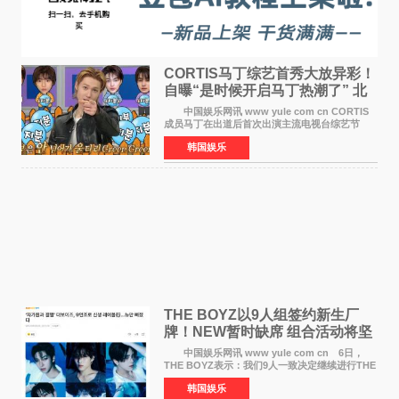
CORTIS马丁综艺首秀大放异彩！
自曝“是时候开启马丁热潮了” 北
美巡演火热进行中
中国娱乐网讯 www yule com cn CORTIS
成员马丁在出道后首次出演主流电视台综艺节
目，展现了多才多艺的魅力。 马丁出演了5日
韩国娱乐
播出的MBC《Radio Star》Fashion与Passion
之间，I&lsquo;m
THE BOYZ以9人组签约新生厂
牌！NEW暂时缺席 组合活动将坚
定不移继续
中国娱乐网讯 www yule com cn 6日，
THE BOYZ表示：我们9人一致决定继续进行THE
BOYZ组合活动，并且已经完成了组合团体活动
韩国娱乐
签约。目前正在新生厂牌下进行活动准备。尚未