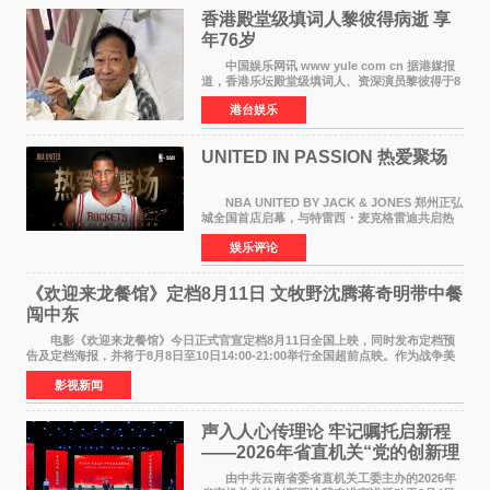
香港殿堂级填词人黎彼得病逝 享
年76岁​
中国娱乐网讯 www yule com cn 据港媒报
道，香港乐坛殿堂级填词人、资深演员黎彼得于8
月5日上午因病离世，终年76岁。好友钟志光透
港台娱乐
露，黎彼得今年3月中风后便卧床休养，身体机能
持续衰退，最
UNITED IN PASSION 热爱聚场
NBA UNITED BY JACK & JONES 郑州正弘
城全国首店启幕，与特雷西・麦克格雷迪共启热
爱 2026 年7 月21 日，
娱乐评论
NBAUNITEDBYJACK&JONES 全国首店，于郑
州正弘城正式启幕。NBA 传奇球星
《欢迎来龙餐馆》定档8月11日 文牧野沈腾蒋奇明带中餐
闯中东
电影《欢迎来龙餐馆》今日正式官宣定档8月11日全国上映，同时发布定档预
告及定档海报，并将于8月8日至10日14:00-21:00举行全国超前点映。作为战争美
食大片，影片讲述的是中国厨师徐福（沈腾
影视新闻
声入人心传理论 牢记嘱托启新程
——2026年省直机关“党的创新理
论我来讲”宣讲活动圆满落幕
由中共云南省委省直机关工委主办的2026年