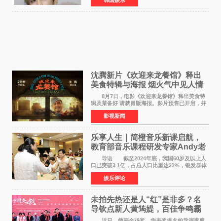
Groovy Room创立的hip-hop厂牌，旗下拥有多
位实力派音乐人，在韩
沈腾新片《欢迎来龙餐馆》释出
美食特辑与海报 烟火气中见人情
温暖
8月7日，电影《欢迎来龙餐馆》释出美食特
辑及菜备好 请就胃版海报。影片预售已开启，并
将于8月8日至10日14:00-21:00举行全国超前点
影视新闻
映。电影《欢迎来龙餐馆》作为战争美食喜剧大
片，讲述了中国
乐享人生｜简橙音乐新课启航，
教育部音乐课程研发专家Andy老
师重磅入驻领航银龄琴声
导语 截至2024年底，我国60岁及以上人
口已突破3 1亿，占总人口比重达22%，银发群体
的精神文化需求日益凸显。2024年1月，国务院办
娱乐评论
公厅印发《关于发展银发经济增进老年人福祉的
意见》——这是
未拍先热还是人“红”是非多？名
导钦点新人黄筠媞，百佳争鸣霸
气回应
近日，曾获金鸡奖、华表奖提名的导演李麒