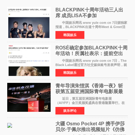
BLACKPINK十周年活动三人出
席 成员LISA不参加
中国娱乐网讯 www yule com cn 7日据独家
报道，BLACKPINK出道十周年Meet & Greet活
动将由智秀、ROS&Eacute;、JENNIE出席，
韩国娱乐
LISA将缺席。 此前BLACKPINK所属社YG并
未为组合出道十周年做
ROSÉ确定参加BLACKPINK十周
年活动！所属社表示：提前空出
了时间
中国娱乐网讯 www yule com cn 7日，The
Black Label通过官方社交媒体账号发表声明，就
近期网络上关于ROS&Eacute;个人行程及是否参
韩国娱乐
加BLACKPINK出道纪念活动的种种猜测作出正
式回应。 Th
青年导演朱愷淇《香港一夜》斩
获第五届亚洲国际青年电影展最
佳剧本改编奖
近日，第五届亚洲国际青年电影展
（AIYFF）金兰奖颁奖盛典在香港隆重举行。在
这场汇聚数百位海内外电影人、文化界人士及媒
娱乐评论
体代表的亚洲青年影视盛会上，香港本土电影
《香港一夜》（Dawn in Ho
大疆 Osmo Pocket 4P 携手伊莎
贝尔·于佩尔推出视频短片《仿佛