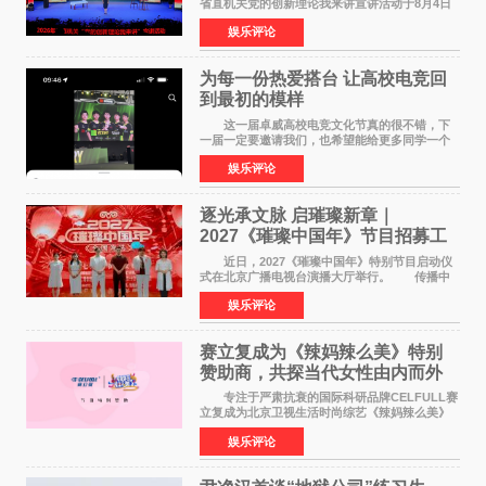
省直机关党的创新理论我来讲宣讲活动于8月4日
至5日在昆明举办。活动以 "牢记嘱托 感恩奋进
娱乐评论
开创云南发展新局面 "为主题，坚持以新时代中国
特色社会主义
为每一份热爱搭台 让高校电竞回
到最初的模样
这一届卓威高校电竞文化节真的很不错，下
一届一定要邀请我们，也希望能给更多同学一个
来到现场的机会。 2026卓威高校电竞文化节
娱乐评论
已经落下帷幕，在活动结束后，仍有不少高校电
竞社负责人和现
逐光承文脉 启璀璨新章｜
2027《璀璨中国年》节目招募工
作圆满启动
近日，2027《璀璨中国年》特别节目启动仪
式在北京广播电视台演播大厅举行。 传播中
华优秀传统文化，弘扬纯正国风艺术，打造高规
娱乐评论
格、高质感、正能量的文艺盛典，是璀璨中国年
矢志不渝的初心
赛立复成为《辣妈辣么美》特别
赞助商，共探当代女性由内而外
活力美
专注于严肃抗衰的国际科研品牌CELFULL赛
立复成为北京卫视生活时尚综艺《辣妈辣么美》
的特别赞助商,明星辣妈袁咏仪倾情参与，向广大
娱乐评论
都市女性传递健康生活新主张，寄语当代女性在
家庭与自我之间