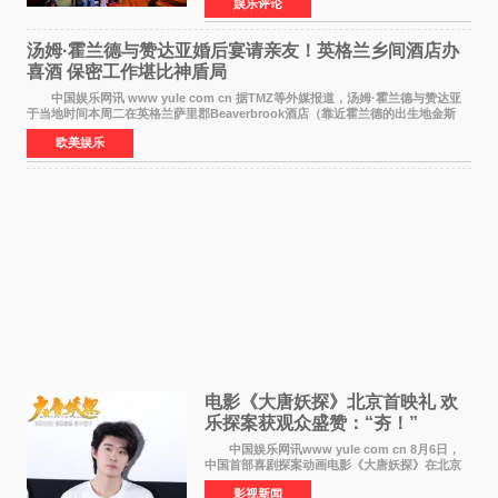
娱乐评论
仪式在此隆重举行。各界领导、嘉宾与媒体朋友
齐聚一堂，共同
汤姆·霍兰德与赞达亚婚后宴请亲友！英格兰乡间酒店办
喜酒 保密工作堪比神盾局
中国娱乐网讯 www yule com cn 据TMZ等外媒报道，汤姆·霍兰德与赞达亚
于当地时间本周二在英格兰萨里郡Beaverbrook酒店（靠近霍兰德的出生地金斯
顿）举办婚宴，邀请家人与朋友们喝喜酒，庆祝
欧美娱乐
电影《大唐妖探》北京首映礼 欢
乐探案获观众盛赞：“夯！”
中国娱乐网讯www yule com cn 8月6日，
中国首部喜剧探案动画电影《大唐妖探》在北京
举办电影首映礼。导演程腾、联合导演黄珉、总
影视新闻
制片人曹紫建、制片人李莹莹，配音导演张喆，