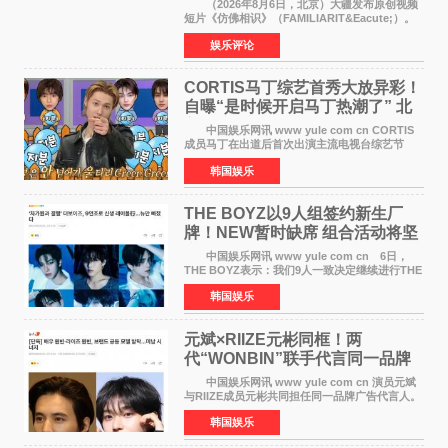
相识》
（2026年8月6日，北京）大疆发布原创视频
短片《仿佛相识》（FAMILIARIT&Eacute;）。
视频短片由戛纳国际电影节最佳女演员伊莎贝尔·
娱乐评论
于佩尔（Isabelle Huppert）主演，全程使用大
疆首款双主摄口
CORTIS马丁综艺首秀大放异彩！
自曝“是时候开启马丁热潮了” 北
美巡演火热进行中
中国娱乐网讯 www yule com cn CORTIS
成员马丁在出道后首次出演主流电视台综艺节
目，展现了多才多艺的魅力。 马丁出演了5日
韩国娱乐
播出的MBC《Radio Star》Fashion与Passion
之间，I&lsquo;m
THE BOYZ以9人组签约新生厂
牌！NEW暂时缺席 组合活动将坚
定不移继续
中国娱乐网讯 www yule com cn 6日，
THE BOYZ表示：我们9人一致决定继续进行THE
BOYZ组合活动，并且已经完成了组合团体活动
韩国娱乐
签约。目前正在新生厂牌下进行活动准备。尚未
离开THE BOYZ原所
元斌×RIIZE元彬同框！两
代“WONBIN”联手代言同一品牌
颜值天花板合体
中国娱乐网讯 www yule com cn 演员元斌
与RIIZE成员元彬共同担任同一品牌广告代言人。
6日据独家报道，继演员元斌之后，RIIZE元彬最
韩国娱乐
近也被选为某在线中介平台A公司的共同广告代言
人，两人将作