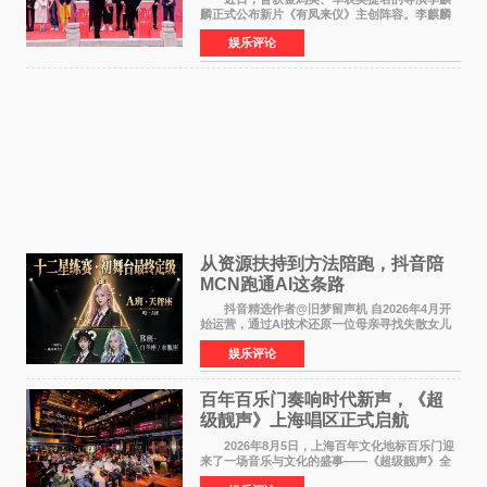
麟正式公布新片《有凤来仪》主创阵容。李麒麟
早年凭电影《华容道》获得金鸡奖、华表奖提
娱乐评论
名，此后长期参与国内外电影制作，其担任制片
人参与的作品亦曾
从资源扶持到方法陪跑，抖音陪
MCN跑通AI这条路
抖音精选作者@旧梦留声机 自2026年4月开
始运营，通过AI技术还原一位母亲寻找失散女儿
的故事，凭借强情感表达获得大量用户关注，发
娱乐评论
布仅21小时便获得超1亿曝光、超1000万互动。
此后，账号持续沿
百年百乐门奏响时代新声，《超
级靓声》上海唱区正式启航
2026年8月5日，上海百年文化地标百乐门迎
来了一场音乐与文化的盛事——《超级靓声》全
国励志音乐公益节目上海唱区新闻发布会暨启动