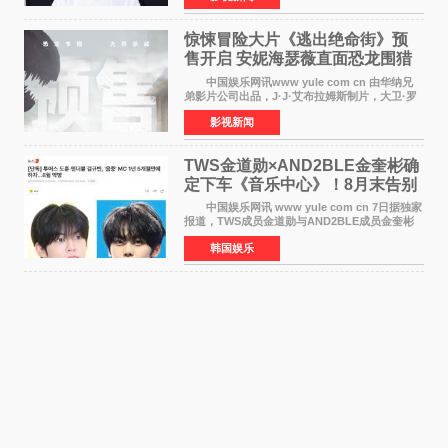
对白指导程寅，领
惊悚冒险大片《逃出绝命街》预
售开启 安妮海瑟薇直面恐龙围猎
中国娱乐网讯www yule com cn 由华纳兄
弟影片公司出品，J·J·艾布拉姆斯制片，大卫·罗
伯特·米切尔执导，好莱坞巨星安妮·海瑟薇和伊万
影视新闻
·麦克格雷格领衔主演的2026暑期惊悚冒险大片
《逃出绝
TWS金道勋×AND2BLE金奎彬确
定下车《音乐中心》！8月末告别
MC席位
中国娱乐网讯 www yule com cn 7日据独家
报道，TWS成员金道勋与AND2BLE成员金奎彬
将于8月离开《音乐中心》MC的位置。 金道
韩国娱乐
勋与金奎彬于去年3月与H2H A-NA一起被选为
《音乐中心》MC，约1