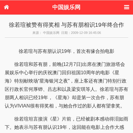
中国娱乐网
首页
新闻
女性
内地娱乐
徐若瑄被赞有得奖相 与苏有朋相识19年终合作
港台娱乐
日本娱乐
韩国娱乐
欧美娱乐
来源： 中国娱乐网 日期：2009-12-09 16:45:06
体育花边
音乐新闻
影视新闻
内地明星八卦
港台明星八卦
日本韩国明星
欧美明星八卦
娱乐评论
八卦
徐若瑄与苏有朋认识19年，首次有缘合拍电影
徐若瑄和苏有朋，前晚(12月7日)出席在澳门旅游塔会
展娱乐中心举行的庆祝澳门回归祖国10周年的电影《星
海》特别献映场“星海银河之夜”，座上客还有澳门特别行政
区行政长官何厚铧、吕志和以及梁安琪等人。徐若瑄与苏有
朋两人相识已经19年，《星海》却是第一次合作，苏有朋
认为VIVIAN很有得奖相，与她合作过的影人都有望拿奖。
徐若瑄坦言接演《星》片前，已经被剧本感动得泪如雨
下。她表示与苏有朋认识19年，这回能在电影上合作大感