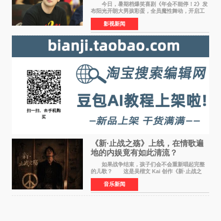
满满
今日，暑期档爆笑喜剧《年会不能停！2》发
布阳光开朗大男孩彩蛋，全员魔性舞动，开启工
位狂欢模式。影片于昨日同步举办专家座谈会，
影视新闻
导演董润年、总制片人应萝佳出席现场，与一众
业内、学界专家
《新·止战之殇》上线，在情歌遍
地的内娱竟有如此清流？
如果战争结束，孩子们会不会重新唱起完整
的儿歌？ 这是吴楷文 Kai 创作《新·止战之
殇》时最初的想法。 从伊朗相关冲突引发的
音乐新闻
地区局势，到世界各地仍在发生的动荡与不安，
战争从来不只