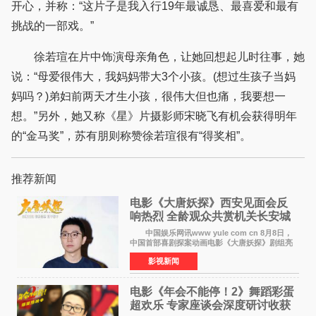
开心，并称：“这片子是我入行19年最诚恳、最喜爱和最有
挑战的一部戏。”
徐若瑄在片中饰演母亲角色，让她回想起儿时往事，她
说：“母爱很伟大，我妈妈带大3个小孩。(想过生孩子当妈
妈吗？)弟妇前两天才生小孩，很伟大但也痛，我要想一
想。”另外，她又称《星》片摄影师宋晓飞有机会获得明年
的“金马奖”，苏有朋则称赞徐若瑄很有“得奖相”。
推荐新闻
电影《大唐妖探》西安见面会反
响热烈 全龄观众共赏机关长安城
中国娱乐网讯www yule com cn 8月8日，
中国首部喜剧探案动画电影《大唐妖探》剧组亮
相西安，举办线下见面会活动。导演程腾、联合
影视新闻
导演黄珉、总制片人曹紫建、制片人李莹莹、领
衔声音出演雷淞然
电影《年会不能停！2》舞蹈彩蛋
超欢乐 专家座谈会深度研讨收获