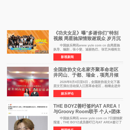
《功夫女足》曝“多谢你们”特别
视频 周星驰深情致谢观众 岁月沉
淀不灭初心
中国娱乐网讯www yule com cn 由周星驰
执导、编剧，张小斐、迪丽热巴、张艺兴领衔主
演，刘嘉玲、佐藤健特别出演，艾米、雪野、蔡
影视新闻
思贝、胡予安、倪好特别介绍的喜剧电影《功夫
女足》释出多谢你
全国政协文化名家齐聚革命老区
井冈山、于都、瑞金，项亮月倾
情献唱《桃花谣》致敬红色沃土
2026年8月4日至6日，全国政协送文化下基
层文艺演出活动深入江西革命老区，相继走进井
冈山、于都长征出发地、瑞金三地。由全国政协
娱乐评论
文化文史和学习委员会副主任、甘肃省政协原主
席欧阳坚率团，一
THE BOYZ善旴签约AT AREA！
与Groovy Room联手 个人+团体
活动并行
中国娱乐网讯 www yule com cn 7日据独家
报道，THE BOYZ成员善旴已与AT AREA签订了
专属合约。AT AREA是由知名制作人组合
韩国娱乐